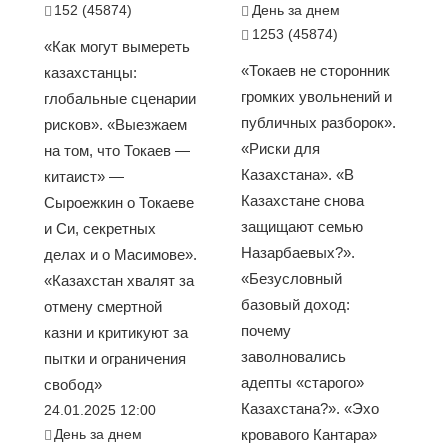
152 (45874)
День за днем
1253 (45874)
«Как могут вымереть
«Токаев не сторонник
казахстанцы:
громких увольнений и
глобальные сценарии
публичных разборок».
рисков». «Выезжаем
«Риски для
на том, что Токаев —
Казахстана». «В
китаист» —
Казахстане снова
Сыроежкин о Токаеве
защищают семью
и Си, секретных
Назарбаевых?».
делах и о Масимове».
«Безусловный
«Казахстан хвалят за
базовый доход:
отмену смертной
почему
казни и критикуют за
заволновались
пытки и ограничения
адепты «старого»
свобод»
Казахстана?». «Эхо
24.01.2025 12:00
День за днем
кровавого Кантара»