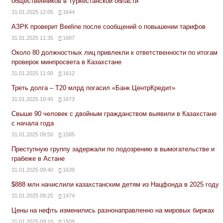
общественников в Туркестанской области
31.01.2025 12:05
1644
АЗРК проверит Beeline после сообщений о повышении тарифов
31.01.2025 11:35
1687
Около 80 должностных лиц привлекли к ответственности по итогам
проверок минпросвета в Казахстане
31.01.2025 11:00
1612
Треть долга – Т20 млрд погасил «Банк ЦентрКредит»
31.01.2025 10:45
1673
Свыше 90 человек с двойным гражданством выявили в Казахстане
с начала года
31.01.2025 09:50
1585
Преступную группу задержали по подозрению в вымогательстве и
грабеже в Астане
31.01.2025 09:40
1639
$888 млн начислили казахстанским детям из Нацфонда в 2025 году
31.01.2025 09:25
1474
Цены на нефть изменились разнонаправленно на мировых биржах
31.01.2025 09:10
1509