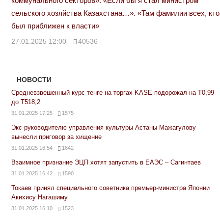
коммунального секторов». «Если бы я стал министром
сельского хозяйства Казахстана…». «Там фамилии всех, кто
был приближен к власти»
27.01.2025 12:00
40536
НОВОСТИ
Средневзвешенный курс тенге на торгах KASE подорожал на Т0,99
до Т518,2
31.01.2025 17:25
1575
Экс-руководителю управления культуры Астаны Мажагулову
вынесли приговор за хищение
31.01.2025 16:54
1642
Взаимное признание ЭЦП хотят запустить в ЕАЭС – Сагинтаев
31.01.2025 16:42
1590
Токаев принял специального советника премьер-министра Японии
Акихису Нагашиму
31.01.2025 16:10
1523