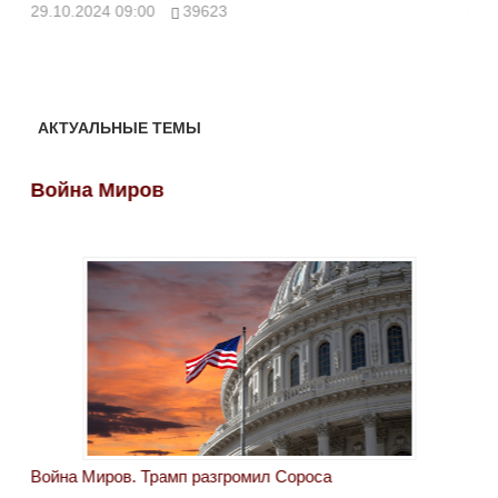
ми
29.10.2024 09:00
39623
28.
АКТУАЛЬНЫЕ ТЕМЫ
Война Миров
Во
Война Миров. Трамп разгромил Сороса
Вой