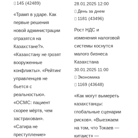
145 (42489)
28.01.2025 12:00
День за днем
«Трамп в ударе. Как
1181 (43496)
первые решения
Рост НДС и
новой администрации
изменения налоговой
отразятся на
системы коснутся
Казахстане?».
малого бизнеса
«Казахстану не грозят
Казахстана
вооруженные
30.01.2025 11:00
конфликты». «Рейтинг
Экономика
управленцев не
1169 (43648)
бьется с
реальностью».
«Как могут вымереть
«ОСМС: пациент
казахстанцы:
скорее мёртв, чем
глобальные сценарии
застрахован».
рисков». «Выезжаем
«Сатира не
на том, что Токаев —
преступление»
китаист» —