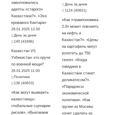
заволновались
День за днем
адепты «старого»
1124 (40821)
Казахстана?». «Эхо
«Как «трампономика
кровавого Кантара»
2.0» может повлиять
28.01.2025 12:00
на нефть и
День за днем
Казахстан?». «Цены
140 (43496)
на картофель могут
Казахстан VS
взлететь до 750
Узбекистан: кто круче
тенге». «Когда
по военной мощи?
говядина в
28.01.2025 11:00
Казахстане станет
Политика
деликатесом?».
136 (40833)
«Парадоксы
«Как могут вымереть
экономической
казахстанцы:
политики». «Как
глобальные сценарии
грузин из Москвы
рисков». «Выезжаем
хочет сделать из