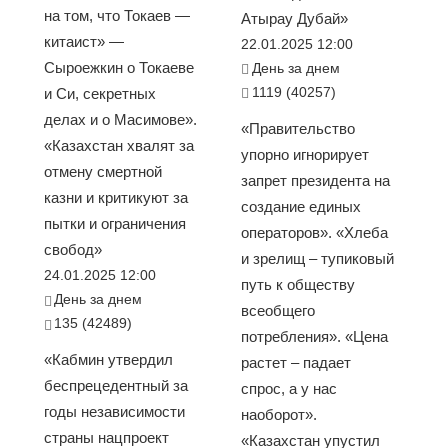
на том, что Токаев —
Атырау Дубай»
китаист» —
22.01.2025 12:00
Сыроежкин о Токаеве
День за днем
1119 (40257)
и Си, секретных
делах и о Масимове».
«Правительство
«Казахстан хвалят за
упорно игнорирует
отмену смертной
запрет президента на
казни и критикуют за
создание единых
пытки и ограничения
операторов». «Хлеба
свобод»
и зрелищ – тупиковый
24.01.2025 12:00
путь к обществу
День за днем
всеобщего
135 (42489)
потребления». «Цена
«Кабмин утвердил
растет – падает
беспрецедентный за
спрос, а у нас
годы независимости
наоборот».
страны нацпроект
«Казахстан упустил