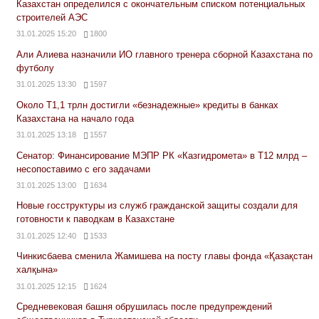
Казахстан определился с окончательным списком потенциальных
строителей АЭС
31.01.2025 15:20
1800
Али Алиева назначили ИО главного тренера сборной Казахстана по
футболу
31.01.2025 13:30
1597
Около Т1,1 трлн достигли «безнадежные» кредиты в банках
Казахстана на начало года
31.01.2025 13:18
1557
Сенатор: Финансирование МЭПР РК «Казгидромета» в Т12 млрд –
несопоставимо с его задачами
31.01.2025 13:00
1634
Новые госструктуры из служб гражданской защиты создали для
готовности к паводкам в Казахстане
31.01.2025 12:40
1533
Чинкисбаева сменила Жамишева на посту главы фонда «Қазақстан
халқына»
31.01.2025 12:15
1624
Средневековая башня обрушилась после предупреждений