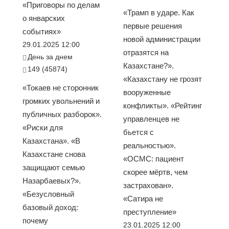
«Приговоры по делам
«Трамп в ударе. Как
о январских
первые решения
событиях»
новой администрации
29.01.2025 12:00
отразятся на
День за днем
Казахстане?».
149 (45874)
«Казахстану не грозят
«Токаев не сторонник
вооруженные
громких увольнений и
конфликты». «Рейтинг
публичных разборок».
управленцев не
«Риски для
бьется с
Казахстана». «В
реальностью».
Казахстане снова
«ОСМС: пациент
защищают семью
скорее мёртв, чем
Назарбаевых?».
застрахован».
«Безусловный
«Сатира не
базовый доход:
преступление»
почему
23.01.2025 12:00