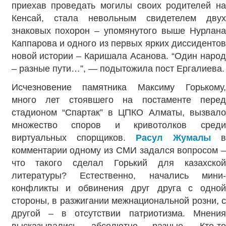
приехав проведать могилы своих родителей на
Кенсай, стала невольным свидетелем двух
знаковых похорон – упомянутого выше Нурлана
Каппарова и одного из первых ярких диссидентов
новой истории – Каришала Асанова. “Один народ
– разные пути…”, — подытожила пост Ергалиева.
Исчезновение памятника Максиму Горькому,
много лет стоявшего на постаменте перед
стадионом “Спартак” в ЦПКО Алматы, вызвало
множество споров и кривотолков среди
виртуальных спорщиков.
Расул Жумалы
в
комментарии одному из СМИ задался вопросом –
что такого сделал Горький для казахской
литературы? Естественно, начались мини-
конфликты и обвинения друг друга с одной
стороны, в разжигании межнациональной розни, с
другой – в отсутствии патриотизма. Мнения
высказывались абсолютно разные. Кто-то