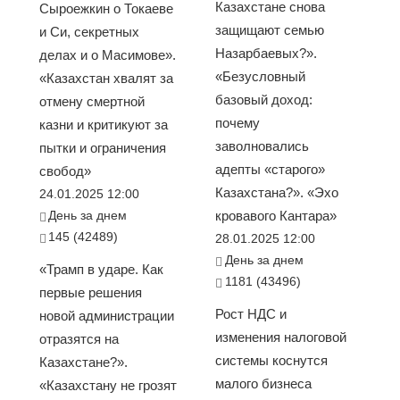
Казахстане снова
Сыроежкин о Токаеве
защищают семью
и Си, секретных
Назарбаевых?».
делах и о Масимове».
«Безусловный
«Казахстан хвалят за
базовый доход:
отмену смертной
почему
казни и критикуют за
заволновались
пытки и ограничения
адепты «старого»
свобод»
Казахстана?». «Эхо
24.01.2025 12:00
День за днем
кровавого Кантара»
145 (42489)
28.01.2025 12:00
День за днем
«Трамп в ударе. Как
1181 (43496)
первые решения
Рост НДС и
новой администрации
изменения налоговой
отразятся на
системы коснутся
Казахстане?».
малого бизнеса
«Казахстану не грозят