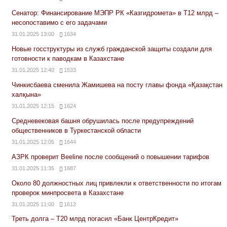
Сенатор: Финансирование МЭПР РК «Казгидромета» в Т12 млрд –
несопоставимо с его задачами
31.01.2025 13:00
1634
Новые госструктуры из служб гражданской защиты создали для
готовности к паводкам в Казахстане
31.01.2025 12:40
1533
Чинкисбаева сменила Жамишева на посту главы фонда «Қазақстан
халқына»
31.01.2025 12:15
1624
Средневековая башня обрушилась после предупреждений
общественников в Туркестанской области
31.01.2025 12:05
1644
АЗРК проверит Beeline после сообщений о повышении тарифов
31.01.2025 11:35
1687
Около 80 должностных лиц привлекли к ответственности по итогам
проверок минпросвета в Казахстане
31.01.2025 11:00
1612
Треть долга – Т20 млрд погасил «Банк ЦентрКредит»