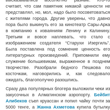
считает, что сам памятник никакой ценности не
представлял, но, мол, надо было посоветоваться
с жителями города. Другие уверены, что давно
пора было выкинуть его за кинотеатр Сары-Арка
в компанию к изваяниям Ленину и Калинину.
Третьим и вовсе наплевать, что стало с
изображением создателя “Старухи Изергиль”.
Была поставлена под сомнение ценность его
литературных произведений. Припомнили ему
служение большевикам, выраженное в позднем
творчестве. Разобрали бедного Пешкова по
косточкам, наговорились и, как следовало
ожидать, благополучно разошлись.
Сразу два популярных блогера выложили чеки из
закусочных в Алматинском аэропорту.
Бейбит
Алибеков
съел круассан и попил чайку почти за
5000 тенге, а
Жанна Ахметова
купила бутылк