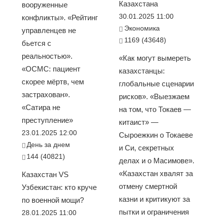
Казахстана
вооруженные
30.01.2025 11:00
конфликты». «Рейтинг
Экономика
управленцев не
1169 (43648)
бьется с
реальностью».
«Как могут вымереть
«ОСМС: пациент
казахстанцы:
скорее мёртв, чем
глобальные сценарии
застрахован».
рисков». «Выезжаем
«Сатира не
на том, что Токаев —
преступление»
китаист» —
23.01.2025 12:00
Сыроежкин о Токаеве
День за днем
и Си, секретных
144 (40821)
делах и о Масимове».
«Казахстан хвалят за
Казахстан VS
отмену смертной
Узбекистан: кто круче
казни и критикуют за
по военной мощи?
пытки и ограничения
28.01.2025 11:00