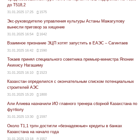
до Т518,2
31.01.2025 17:25
1575
Экс-руководителю управления культуры Астаны Мажагулову
вынесли приговор за хищение
31.01.2025 16:54
1642
Взаимное признание ЭЦП хотят запустить в ЕАЭС – Сагинтаев
31.01.2025 16:42
1590
Токаев принял специального советника премьер-министра Японии
Акихису Нагашиму
31.01.2025 16:10
1523
Казахстан определился с окончательным списком потенциальных
строителей АЭС
31.01.2025 15:20
1800
Али Алиева назначили ИО главного тренера сборной Казахстана по
футболу
31.01.2025 13:30
1597
Около Т1,1 трлн достигли «безнадежные» кредиты в банках
Казахстана на начало года
31.01.2025 13:18
1557