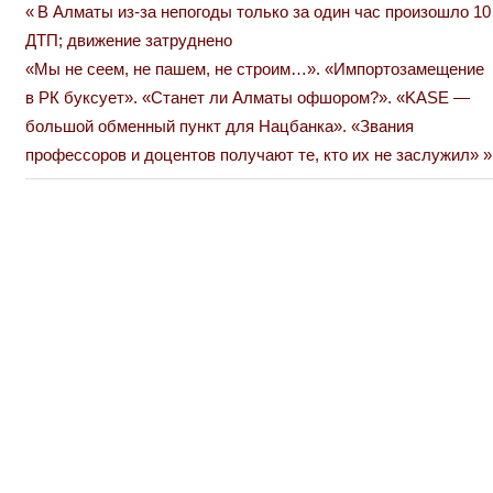
Previous
В Алматы из-за непогоды только за один час произошло 10
Навигация
Post:
ДТП; движение затруднено
по
Next
«Мы не сеем, не пашем, не строим…». «Импортозамещение
Post:
в РК буксует». «Станет ли Алматы офшором?». «KASE —
записям
большой обменный пункт для Нацбанка». «Звания
профессоров и доцентов получают те, кто их не заслужил»