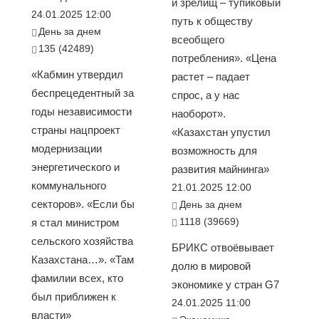
и зрелищ – тупиковый
24.01.2025 12:00
путь к обществу
День за днем
всеобщего
135 (42489)
потребления». «Цена
«Кабмин утвердил
растет – падает
беспрецедентный за
спрос, а у нас
годы независимости
наоборот».
страны нацпроект
«Казахстан упустил
модернизации
возможность для
энергетического и
развития майнинга»
коммунального
21.01.2025 12:00
секторов». «Если бы
День за днем
1118 (39669)
я стал министром
сельского хозяйства
БРИКС отвоёвывает
Казахстана…». «Там
долю в мировой
фамилии всех, кто
экономике у стран G7
был приближен к
24.01.2025 11:00
власти»