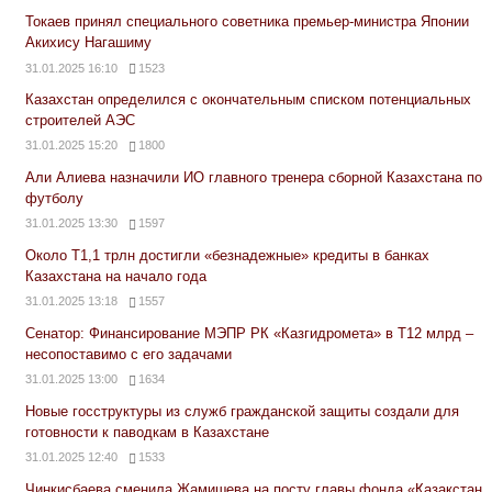
Токаев принял специального советника премьер-министра Японии
Акихису Нагашиму
31.01.2025 16:10
1523
Казахстан определился с окончательным списком потенциальных
строителей АЭС
31.01.2025 15:20
1800
Али Алиева назначили ИО главного тренера сборной Казахстана по
футболу
31.01.2025 13:30
1597
Около Т1,1 трлн достигли «безнадежные» кредиты в банках
Казахстана на начало года
31.01.2025 13:18
1557
Сенатор: Финансирование МЭПР РК «Казгидромета» в Т12 млрд –
несопоставимо с его задачами
31.01.2025 13:00
1634
Новые госструктуры из служб гражданской защиты создали для
готовности к паводкам в Казахстане
31.01.2025 12:40
1533
Чинкисбаева сменила Жамишева на посту главы фонда «Қазақстан