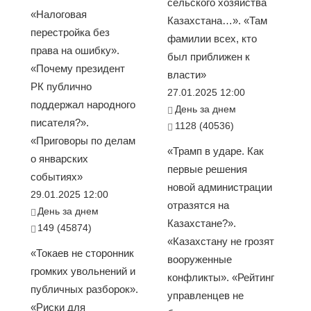
сельского хозяйства
«Налоговая
Казахстана…». «Там
перестройка без
фамилии всех, кто
права на ошибку».
был приближен к
«Почему президент
власти»
РК публично
27.01.2025 12:00
поддержал народного
День за днем
писателя?».
1128 (40536)
«Приговоры по делам
«Трамп в ударе. Как
о январских
первые решения
событиях»
новой администрации
29.01.2025 12:00
отразятся на
День за днем
Казахстане?».
149 (45874)
«Казахстану не грозят
«Токаев не сторонник
вооруженные
громких увольнений и
конфликты». «Рейтинг
публичных разборок».
управленцев не
«Риски для