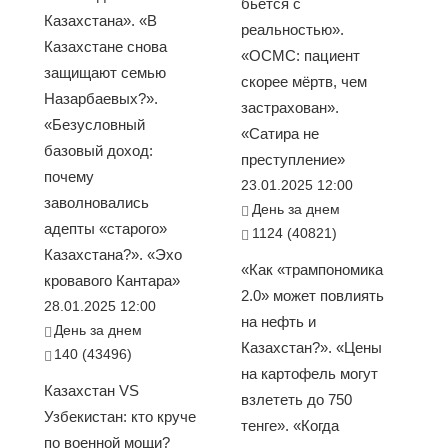
бьется с
Казахстана». «В
реальностью».
Казахстане снова
«ОСМС: пациент
защищают семью
скорее мёртв, чем
Назарбаевых?».
застрахован».
«Безусловный
«Сатира не
базовый доход:
преступление»
почему
23.01.2025 12:00
заволновались
День за днем
адепты «старого»
1124 (40821)
Казахстана?». «Эхо
«Как «трампономика
кровавого Кантара»
2.0» может повлиять
28.01.2025 12:00
на нефть и
День за днем
Казахстан?». «Цены
140 (43496)
на картофель могут
Казахстан VS
взлететь до 750
Узбекистан: кто круче
тенге». «Когда
по военной мощи?