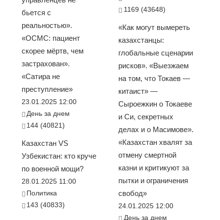
1169 (43648)
бьется с
реальностью».
«Как могут вымереть
«ОСМС: пациент
казахстанцы:
скорее мёртв, чем
глобальные сценарии
застрахован».
рисков». «Выезжаем
«Сатира не
на том, что Токаев —
преступление»
китаист» —
23.01.2025 12:00
Сыроежкин о Токаеве
День за днем
и Си, секретных
144 (40821)
делах и о Масимове».
«Казахстан хвалят за
Казахстан VS
отмену смертной
Узбекистан: кто круче
казни и критикуют за
по военной мощи?
пытки и ограничения
28.01.2025 11:00
Политика
свобод»
143 (40833)
24.01.2025 12:00
День за днем