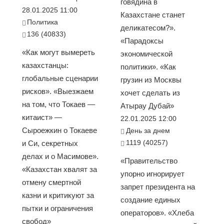
говядина в
28.01.2025 11:00
Казахстане станет
Политика
деликатесом?».
136 (40833)
«Парадоксы
«Как могут вымереть
экономической
казахстанцы:
политики». «Как
глобальные сценарии
грузин из Москвы
рисков». «Выезжаем
хочет сделать из
на том, что Токаев —
Атырау Дубай»
китаист» —
22.01.2025 12:00
Сыроежкин о Токаеве
День за днем
1119 (40257)
и Си, секретных
делах и о Масимове».
«Правительство
«Казахстан хвалят за
упорно игнорирует
отмену смертной
запрет президента на
казни и критикуют за
создание единых
пытки и ограничения
операторов». «Хлеба
свобод»