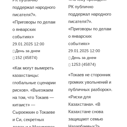
РК публично
поддержал народного
поддержал народного
писателя?».
писателя?».
«Приговоры по делам
«Приговоры по делам
о январских
о январских
событиях»
событиях»
29.01.2025 12:00
День за днем
29.01.2025 12:00
152 (45874)
День за днем
1253 (45874)
«Как могут вымереть
«Токаев не сторонник
казахстанцы:
громких увольнений и
глобальные сценарии
публичных разборок».
рисков». «Выезжаем
«Риски для
на том, что Токаев —
Казахстана». «В
китаист» —
Казахстане снова
Сыроежкин о Токаеве
защищают семью
и Си, секретных
Назарбаевых?».
делах и о Масимове».