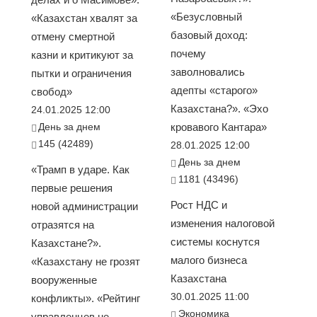
«Безусловный
«Казахстан хвалят за
базовый доход:
отмену смертной
почему
казни и критикуют за
заволновались
пытки и ограничения
адепты «старого»
свобод»
Казахстана?». «Эхо
24.01.2025 12:00
День за днем
кровавого Кантара»
145 (42489)
28.01.2025 12:00
День за днем
«Трамп в ударе. Как
1181 (43496)
первые решения
Рост НДС и
новой администрации
изменения налоговой
отразятся на
системы коснутся
Казахстане?».
малого бизнеса
«Казахстану не грозят
Казахстана
вооруженные
30.01.2025 11:00
конфликты». «Рейтинг
Экономика
управленцев не