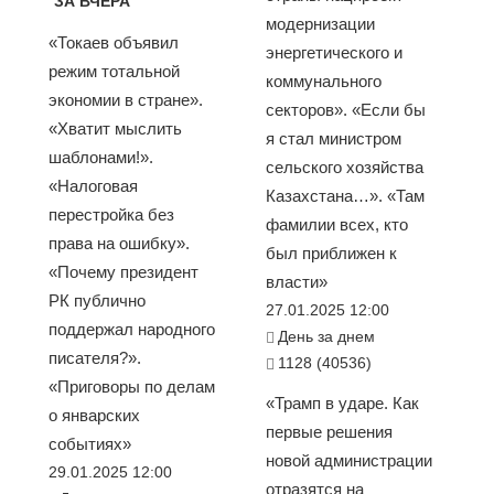
ЗА ВЧЕРА
модернизации
«Токаев объявил
энергетического и
режим тотальной
коммунального
экономии в стране».
секторов». «Если бы
«Хватит мыслить
я стал министром
шаблонами!».
сельского хозяйства
«Налоговая
Казахстана…». «Там
перестройка без
фамилии всех, кто
права на ошибку».
был приближен к
«Почему президент
власти»
РК публично
27.01.2025 12:00
поддержал народного
День за днем
писателя?».
1128 (40536)
«Приговоры по делам
«Трамп в ударе. Как
о январских
первые решения
событиях»
новой администрации
29.01.2025 12:00
отразятся на