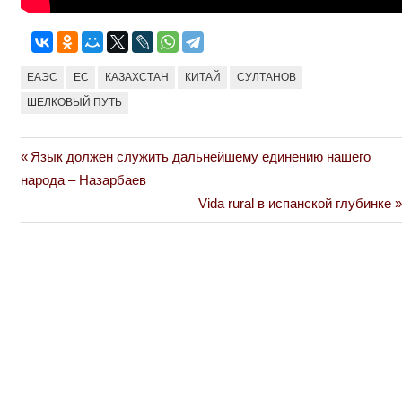
ЕАЭС
ЕС
КАЗАХСТАН
КИТАЙ
СУЛТАНОВ
ШЕЛКОВЫЙ ПУТЬ
Previous
Язык должен служить дальнейшему единению нашего
Навигация
Post:
народа – Назарбаев
по
Next
Vida rural в испанской глубинке
Post:
записям