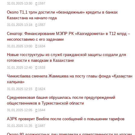
31.01.2025 13:30
1597
Около Т1,1 трлн достигли «безнадежные» кредиты в банках
Казахстана на начало года
31.01.2025 13:18
1557
Сенатор: Финансирование МЭПР РК «Казгидромета» в Т12 млрд –
несопоставимо с его задачами
31.01.2025 13:00
1634
Новые госструктуры из служб гражданской защиты создали для
готовности к паводкам в Казахстане
31.01.2025 12:40
1533
Чинкисбаева сменила Жамишева на посту главы фонда «Қазақстан
халқына»
31.01.2025 12:15
1624
Средневековая башня обрушилась после предупреждений
общественников в Туркестанской области
31.01.2025 12:05
1644
АЗРК проверит Beeline после сообщений о повышении тарифов
31.01.2025 11:35
1687
Около 80 должностных лиц привлекли к ответственности по итогам