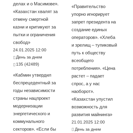
делах и о Масимове».
«Правительство
«Казахстан хвалят за
упорно игнорирует
отмену смертной
запрет президента на
казни и критикуют за
создание единых
пытки и ограничения
операторов». «Хлеба
свобод»
и зрелищ – тупиковый
24.01.2025 12:00
путь к обществу
День за днем
всеобщего
135 (42489)
потребления». «Цена
«Кабмин утвердил
растет – падает
беспрецедентный за
спрос, а у нас
годы независимости
наоборот».
страны нацпроект
«Казахстан упустил
модернизации
возможность для
энергетического и
развития майнинга»
коммунального
21.01.2025 12:00
секторов». «Если бы
День за днем