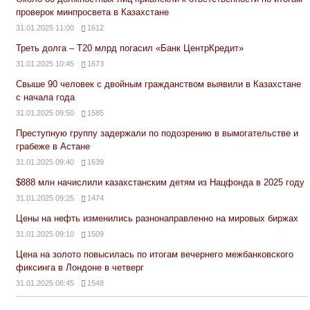
проверок минпросвета в Казахстане
31.01.2025 11:00
1612
Треть долга – Т20 млрд погасил «Банк ЦентрКредит»
31.01.2025 10:45
1673
Свыше 90 человек с двойным гражданством выявили в Казахстане
с начала года
31.01.2025 09:50
1585
Преступную группу задержали по подозрению в вымогательстве и
грабеже в Астане
31.01.2025 09:40
1639
$888 млн начислили казахстанским детям из Нацфонда в 2025 году
31.01.2025 09:25
1474
Цены на нефть изменились разнонаправленно на мировых биржах
31.01.2025 09:10
1509
Цена на золото повысилась по итогам вечернего межбанковского
фиксинга в Лондоне в четверг
31.01.2025 08:45
1548