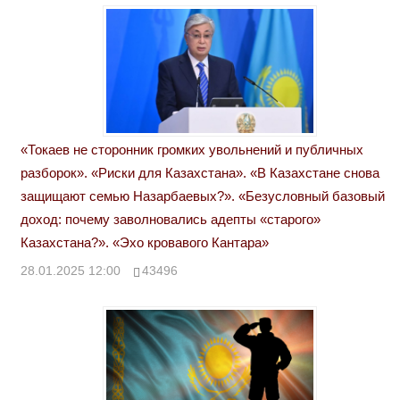
«Токаев не сторонник громких увольнений и публичных
разборок». «Риски для Казахстана». «В Казахстане снова
защищают семью Назарбаевых?». «Безусловный базовый
доход: почему заволновались адепты «старого»
Казахстана?». «Эхо кровавого Кантара»
28.01.2025 12:00
43496