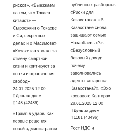
публичных разборок».
рисков». «Выезжаем
«Риски для
на том, что Токаев —
Казахстана». «В
китаист» —
Казахстане снова
Сыроежкин о Токаеве
защищают семью
и Си, секретных
Назарбаевых?».
делах и о Масимове».
«Безусловный
«Казахстан хвалят за
базовый доход:
отмену смертной
почему
казни и критикуют за
заволновались
пытки и ограничения
адепты «старого»
свобод»
Казахстана?». «Эхо
24.01.2025 12:00
День за днем
кровавого Кантара»
145 (42489)
28.01.2025 12:00
День за днем
«Трамп в ударе. Как
1181 (43496)
первые решения
Рост НДС и
новой администрации