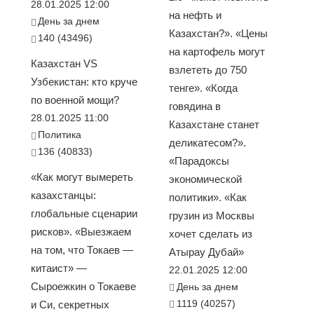
28.01.2025 12:00
на нефть и
День за днем
Казахстан?». «Цены
140 (43496)
на картофель могут
Казахстан VS
взлететь до 750
Узбекистан: кто круче
тенге». «Когда
по военной мощи?
говядина в
28.01.2025 11:00
Казахстане станет
Политика
деликатесом?».
136 (40833)
«Парадоксы
«Как могут вымереть
экономической
казахстанцы:
политики». «Как
глобальные сценарии
грузин из Москвы
рисков». «Выезжаем
хочет сделать из
на том, что Токаев —
Атырау Дубай»
китаист» —
22.01.2025 12:00
Сыроежкин о Токаеве
День за днем
1119 (40257)
и Си, секретных