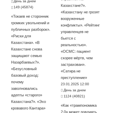
День за днем
Казахстане?».
149 (45874)
«Казахстану не грозят
«Токаев не сторонник
вооруженные
громких увольнений и
конфликты». «Рейтинг
публичных разборок».
управленцев не
«Риски для
бьется с
Казахстана». «В
реальностью».
Казахстане снова
«ОСМС: пациент
защищают семью
скорее мёртв, чем
Назарбаевых?».
застрахован».
«Безусловный
«Сатира не
базовый доход:
преступление»
почему
23.01.2025 12:00
заволновались
День за днем
адепты «старого»
1124 (40821)
Казахстана?». «Эхо
«Как «трампономика
кровавого Кантара»
2.0» может повлиять