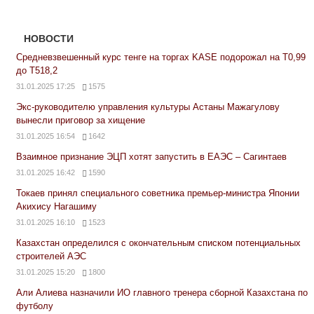
НОВОСТИ
Средневзвешенный курс тенге на торгах KASE подорожал на Т0,99
до Т518,2
31.01.2025 17:25
1575
Экс-руководителю управления культуры Астаны Мажагулову
вынесли приговор за хищение
31.01.2025 16:54
1642
Взаимное признание ЭЦП хотят запустить в ЕАЭС – Сагинтаев
31.01.2025 16:42
1590
Токаев принял специального советника премьер-министра Японии
Акихису Нагашиму
31.01.2025 16:10
1523
Казахстан определился с окончательным списком потенциальных
строителей АЭС
31.01.2025 15:20
1800
Али Алиева назначили ИО главного тренера сборной Казахстана по
футболу