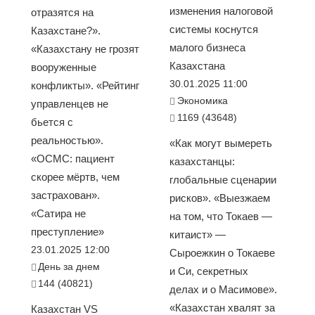
изменения налоговой
отразятся на
системы коснутся
Казахстане?».
малого бизнеса
«Казахстану не грозят
Казахстана
вооруженные
30.01.2025 11:00
конфликты». «Рейтинг
Экономика
управленцев не
1169 (43648)
бьется с
реальностью».
«Как могут вымереть
«ОСМС: пациент
казахстанцы:
скорее мёртв, чем
глобальные сценарии
застрахован».
рисков». «Выезжаем
«Сатира не
на том, что Токаев —
преступление»
китаист» —
23.01.2025 12:00
Сыроежкин о Токаеве
День за днем
и Си, секретных
144 (40821)
делах и о Масимове».
«Казахстан хвалят за
Казахстан VS