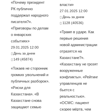
«Почему президент
власти»
РК публично
27.01.2025 12:00
поддержал народного
День за днем
писателя?».
1128 (40536)
«Приговоры по делам
«Трамп в ударе. Как
о январских
первые решения
событиях»
новой администрации
29.01.2025 12:00
отразятся на
День за днем
Казахстане?».
149 (45874)
«Казахстану не грозят
«Токаев не сторонник
вооруженные
громких увольнений и
конфликты». «Рейтинг
публичных разборок».
управленцев не
«Риски для
бьется с
Казахстана». «В
реальностью».
Казахстане снова
«ОСМС: пациент
защищают семью
скорее мёртв, чем