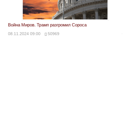
Война Миров. Трамп разгромил Сороса
Вой
08.11.2024 09:00
50969
08.