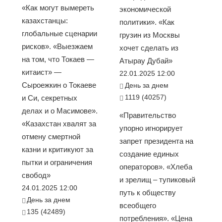
«Как могут вымереть
экономической
казахстанцы:
политики». «Как
глобальные сценарии
грузин из Москвы
рисков». «Выезжаем
хочет сделать из
на том, что Токаев —
Атырау Дубай»
китаист» —
22.01.2025 12:00
Сыроежкин о Токаеве
День за днем
1119 (40257)
и Си, секретных
делах и о Масимове».
«Правительство
«Казахстан хвалят за
упорно игнорирует
отмену смертной
запрет президента на
казни и критикуют за
создание единых
пытки и ограничения
операторов». «Хлеба
свобод»
и зрелищ – тупиковый
24.01.2025 12:00
путь к обществу
День за днем
всеобщего
135 (42489)
потребления». «Цена