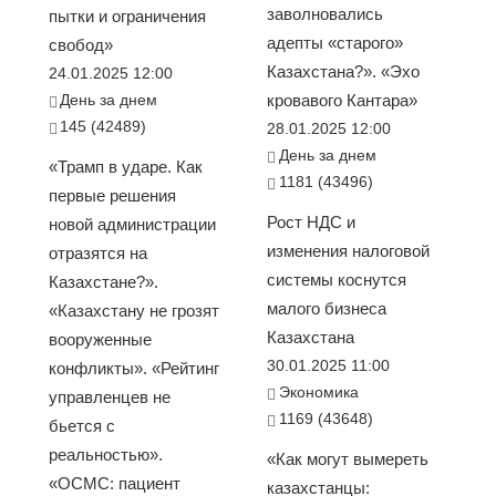
заволновались
пытки и ограничения
адепты «старого»
свобод»
Казахстана?». «Эхо
24.01.2025 12:00
День за днем
кровавого Кантара»
145 (42489)
28.01.2025 12:00
День за днем
«Трамп в ударе. Как
1181 (43496)
первые решения
Рост НДС и
новой администрации
изменения налоговой
отразятся на
системы коснутся
Казахстане?».
малого бизнеса
«Казахстану не грозят
Казахстана
вооруженные
30.01.2025 11:00
конфликты». «Рейтинг
Экономика
управленцев не
1169 (43648)
бьется с
реальностью».
«Как могут вымереть
«ОСМС: пациент
казахстанцы: