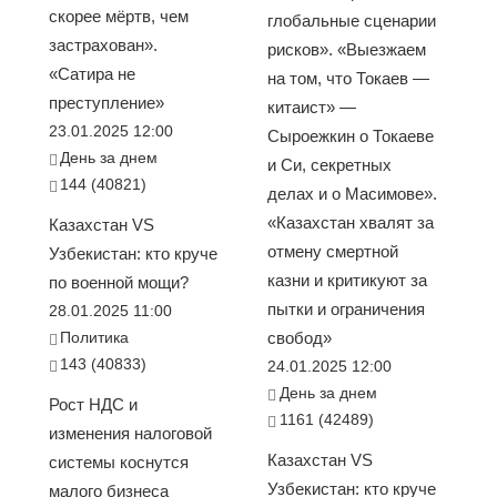
скорее мёртв, чем
глобальные сценарии
застрахован».
рисков». «Выезжаем
«Сатира не
на том, что Токаев —
преступление»
китаист» —
23.01.2025 12:00
Сыроежкин о Токаеве
День за днем
и Си, секретных
144 (40821)
делах и о Масимове».
«Казахстан хвалят за
Казахстан VS
отмену смертной
Узбекистан: кто круче
казни и критикуют за
по военной мощи?
пытки и ограничения
28.01.2025 11:00
Политика
свобод»
143 (40833)
24.01.2025 12:00
День за днем
Рост НДС и
1161 (42489)
изменения налоговой
Казахстан VS
системы коснутся
Узбекистан: кто круче
малого бизнеса