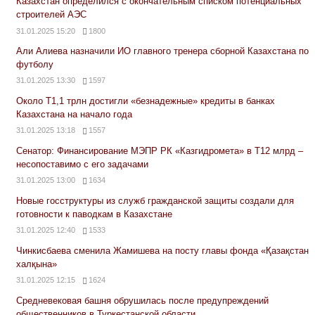
Казахстан определился с окончательным списком потенциальных
строителей АЭС
31.01.2025 15:20
1800
Али Алиева назначили ИО главного тренера сборной Казахстана по
футболу
31.01.2025 13:30
1597
Около Т1,1 трлн достигли «безнадежные» кредиты в банках
Казахстана на начало года
31.01.2025 13:18
1557
Сенатор: Финансирование МЭПР РК «Казгидромета» в Т12 млрд –
несопоставимо с его задачами
31.01.2025 13:00
1634
Новые госструктуры из служб гражданской защиты создали для
готовности к паводкам в Казахстане
31.01.2025 12:40
1533
Чинкисбаева сменила Жамишева на посту главы фонда «Қазақстан
халқына»
31.01.2025 12:15
1624
Средневековая башня обрушилась после предупреждений
общественников в Туркестанской области