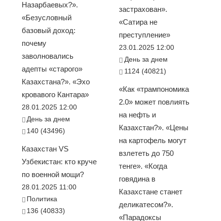
Назарбаевых?».
застрахован».
«Безусловный
«Сатира не
базовый доход:
преступление»
почему
23.01.2025 12:00
заволновались
День за днем
адепты «старого»
1124 (40821)
Казахстана?». «Эхо
«Как «трампономика
кровавого Кантара»
2.0» может повлиять
28.01.2025 12:00
на нефть и
День за днем
Казахстан?». «Цены
140 (43496)
на картофель могут
Казахстан VS
взлететь до 750
Узбекистан: кто круче
тенге». «Когда
по военной мощи?
говядина в
28.01.2025 11:00
Казахстане станет
Политика
деликатесом?».
136 (40833)
«Парадоксы