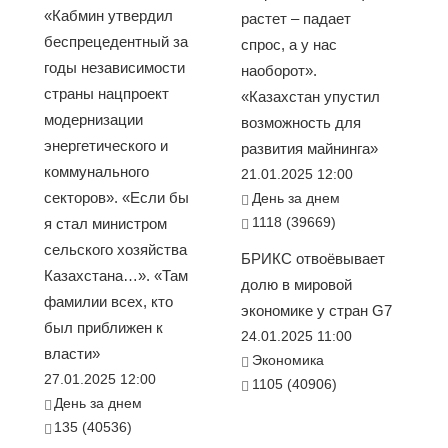
«Кабмин утвердил
растет – падает
беспрецедентный за
спрос, а у нас
годы независимости
наоборот».
страны нацпроект
«Казахстан упустил
модернизации
возможность для
энергетического и
развития майнинга»
коммунального
21.01.2025 12:00
секторов». «Если бы
День за днем
1118 (39669)
я стал министром
сельского хозяйства
БРИКС отвоёвывает
Казахстана…». «Там
долю в мировой
фамилии всех, кто
экономике у стран G7
был приближен к
24.01.2025 11:00
власти»
Экономика
27.01.2025 12:00
1105 (40906)
День за днем
135 (40536)