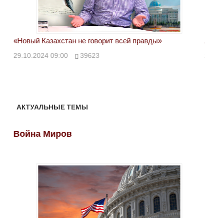
«Новый Казахстан не говорит всей правды»
Лон
ми
29.10.2024 09:00
39623
28.
АКТУАЛЬНЫЕ ТЕМЫ
Война Миров
Во