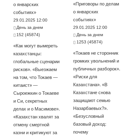
«Приговоры по делам
о январских
о январских
событиях»
событиях»
29.01.2025 12:00
День за днем
29.01.2025 12:00
152 (45874)
День за днем
1253 (45874)
«Как могут вымереть
«Токаев не сторонник
казахстанцы:
громких увольнений и
глобальные сценарии
публичных разборок».
рисков». «Выезжаем
«Риски для
на том, что Токаев —
Казахстана». «В
китаист» —
Казахстане снова
Сыроежкин о Токаеве
защищают семью
и Си, секретных
Назарбаевых?».
делах и о Масимове».
«Безусловный
«Казахстан хвалят за
базовый доход:
отмену смертной
почему
казни и критикуют за