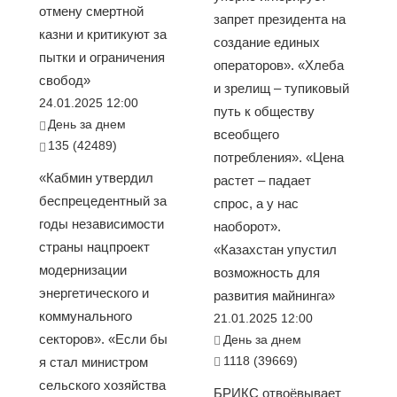
отмену смертной
запрет президента на
казни и критикуют за
создание единых
пытки и ограничения
операторов». «Хлеба
свобод»
и зрелищ – тупиковый
24.01.2025 12:00
путь к обществу
День за днем
всеобщего
135 (42489)
потребления». «Цена
«Кабмин утвердил
растет – падает
беспрецедентный за
спрос, а у нас
годы независимости
наоборот».
страны нацпроект
«Казахстан упустил
модернизации
возможность для
энергетического и
развития майнинга»
коммунального
21.01.2025 12:00
секторов». «Если бы
День за днем
1118 (39669)
я стал министром
сельского хозяйства
БРИКС отвоёвывает