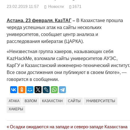
23.02.2019 11:57
Новости
1671
Астана. 23 февраля. КазТАГ
–
В Казахстане прошла
череда успешных атак на сайты нескольких
университетов, сообщает центр анализа и
расследования кибератак (ЦАРКА).
«Неизвестная группа хакеров, называющих себя
KazHackMe, взломали сайты университетов АУЭС,
КарГУ и Казахстанский инженерно-технический институт.
Все свои достижения они публикуют в своем блоге», —
говорится в сообщении.
АТАКА
ВЗЛОМ
КАЗАХСТАН
САЙТЫ
УНИВЕРСИТЕТЫ
ХАКЕРЫ
Previous
Осадки ожидаются на западе и северо-западе Казахстана
Навигация