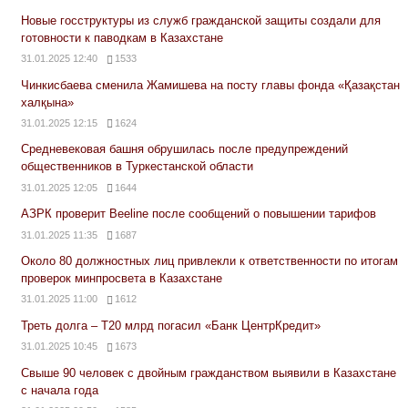
Новые госструктуры из служб гражданской защиты создали для
готовности к паводкам в Казахстане
31.01.2025 12:40
1533
Чинкисбаева сменила Жамишева на посту главы фонда «Қазақстан
халқына»
31.01.2025 12:15
1624
Средневековая башня обрушилась после предупреждений
общественников в Туркестанской области
31.01.2025 12:05
1644
АЗРК проверит Beeline после сообщений о повышении тарифов
31.01.2025 11:35
1687
Около 80 должностных лиц привлекли к ответственности по итогам
проверок минпросвета в Казахстане
31.01.2025 11:00
1612
Треть долга – Т20 млрд погасил «Банк ЦентрКредит»
31.01.2025 10:45
1673
Свыше 90 человек с двойным гражданством выявили в Казахстане
с начала года