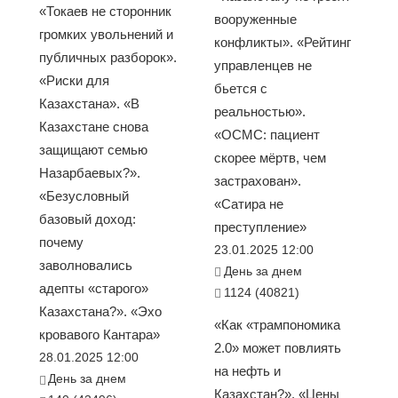
«Токаев не сторонник
вооруженные
громких увольнений и
конфликты». «Рейтинг
публичных разборок».
управленцев не
«Риски для
бьется с
Казахстана». «В
реальностью».
Казахстане снова
«ОСМС: пациент
защищают семью
скорее мёртв, чем
Назарбаевых?».
застрахован».
«Безусловный
«Сатира не
базовый доход:
преступление»
почему
23.01.2025 12:00
заволновались
День за днем
адепты «старого»
1124 (40821)
Казахстана?». «Эхо
«Как «трампономика
кровавого Кантара»
2.0» может повлиять
28.01.2025 12:00
на нефть и
День за днем
Казахстан?». «Цены