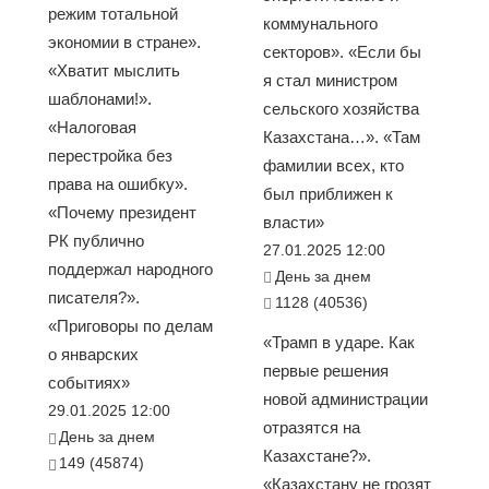
режим тотальной
коммунального
экономии в стране».
секторов». «Если бы
«Хватит мыслить
я стал министром
шаблонами!».
сельского хозяйства
«Налоговая
Казахстана…». «Там
перестройка без
фамилии всех, кто
права на ошибку».
был приближен к
«Почему президент
власти»
РК публично
27.01.2025 12:00
поддержал народного
День за днем
писателя?».
1128 (40536)
«Приговоры по делам
«Трамп в ударе. Как
о январских
первые решения
событиях»
новой администрации
29.01.2025 12:00
отразятся на
День за днем
Казахстане?».
149 (45874)
«Казахстану не грозят