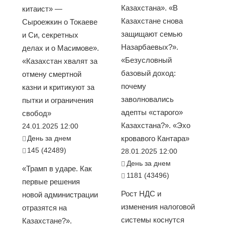
Казахстана». «В
китаист» —
Казахстане снова
Сыроежкин о Токаеве
защищают семью
и Си, секретных
Назарбаевых?».
делах и о Масимове».
«Безусловный
«Казахстан хвалят за
базовый доход:
отмену смертной
почему
казни и критикуют за
заволновались
пытки и ограничения
адепты «старого»
свобод»
Казахстана?». «Эхо
24.01.2025 12:00
День за днем
кровавого Кантара»
145 (42489)
28.01.2025 12:00
День за днем
«Трамп в ударе. Как
1181 (43496)
первые решения
Рост НДС и
новой администрации
изменения налоговой
отразятся на
системы коснутся
Казахстане?».