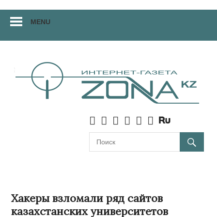
Перейти
MENU
к
материалам
Хакеры взломали ряд сайтов
казахстанских университетов