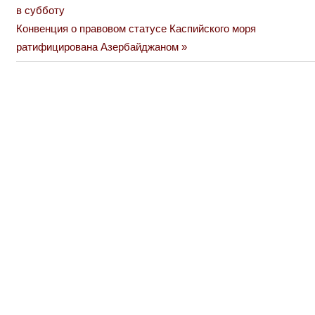
Post:
в субботу
по
Next
Конвенция о правовом статусе Каспийского моря
Post:
ратифицирована Азербайджаном
записям