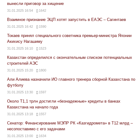
вынесли приговор за хищение
31.01.2025 16:54
1642
Взаимное признание ЭЦП хотят запустить в ЕАЭС – Сагинтаев
31.01.2025 16:42
1590
Токаев принял специального советника премьер-министра Японии
Акихису Нагашиму
31.01.2025 16:10
1523
Казахстан определился с окончательным списком потенциальных
строителей АЭС
31.01.2025 15:20
1800
Али Алиева назначили ИО главного тренера сборной Казахстана по
футболу
31.01.2025 13:30
1597
Около Т1,1 трлн достигли «безнадежные» кредиты в банках
Казахстана на начало года
31.01.2025 13:18
1557
Сенатор: Финансирование МЭПР РК «Казгидромета» в Т12 млрд –
несопоставимо с его задачами
31.01.2025 13:00
1634