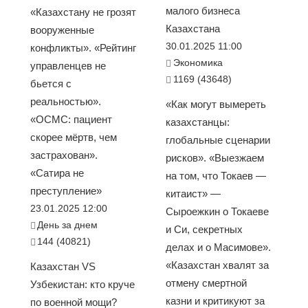
малого бизнеса
«Казахстану не грозят
Казахстана
вооруженные
30.01.2025 11:00
конфликты». «Рейтинг
Экономика
управленцев не
1169 (43648)
бьется с
реальностью».
«Как могут вымереть
«ОСМС: пациент
казахстанцы:
скорее мёртв, чем
глобальные сценарии
застрахован».
рисков». «Выезжаем
«Сатира не
на том, что Токаев —
преступление»
китаист» —
23.01.2025 12:00
Сыроежкин о Токаеве
День за днем
и Си, секретных
144 (40821)
делах и о Масимове».
«Казахстан хвалят за
Казахстан VS
отмену смертной
Узбекистан: кто круче
казни и критикуют за
по военной мощи?