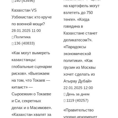
140 (43496)
на картофель могут
Казахстан VS
взлететь до 750
Узбекистан: кто круче
тенге». «Когда
по военной мощи?
говядина в
28.01.2025 11:00
Казахстане станет
Политика
деликатесом?».
136 (40833)
«Парадоксы
«Как могут вымереть
экономической
казахстанцы:
политики». «Как
глобальные сценарии
грузин из Москвы
рисков». «Выезжаем
хочет сделать из
на том, что Токаев —
Атырау Дубай»
китаист» —
22.01.2025 12:00
Сыроежкин о Токаеве
День за днем
1119 (40257)
и Си, секретных
делах и о Масимове».
«Правительство
«Казахстан хвалят за
упорно игнорирует