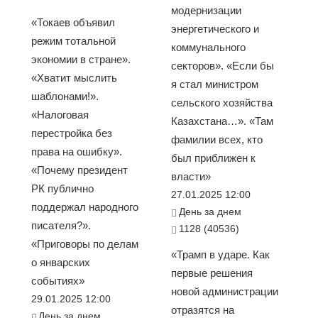
модернизации
«Токаев объявил
энергетического и
режим тотальной
коммунального
экономии в стране».
секторов». «Если бы
«Хватит мыслить
я стал министром
шаблонами!».
сельского хозяйства
«Налоговая
Казахстана…». «Там
перестройка без
фамилии всех, кто
права на ошибку».
был приближен к
«Почему президент
власти»
РК публично
27.01.2025 12:00
поддержал народного
День за днем
писателя?».
1128 (40536)
«Приговоры по делам
«Трамп в ударе. Как
о январских
первые решения
событиях»
новой администрации
29.01.2025 12:00
отразятся на
День за днем