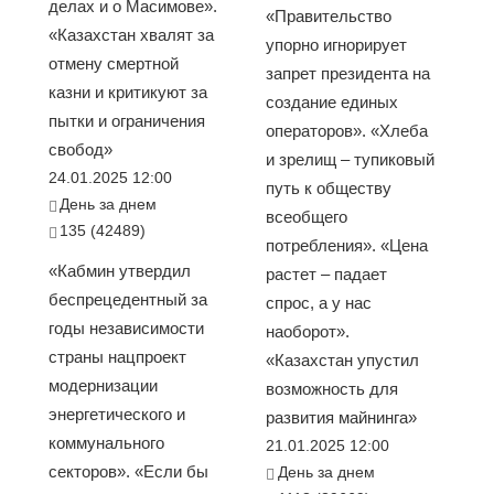
делах и о Масимове».
«Правительство
«Казахстан хвалят за
упорно игнорирует
отмену смертной
запрет президента на
казни и критикуют за
создание единых
пытки и ограничения
операторов». «Хлеба
свобод»
и зрелищ – тупиковый
24.01.2025 12:00
путь к обществу
День за днем
всеобщего
135 (42489)
потребления». «Цена
«Кабмин утвердил
растет – падает
беспрецедентный за
спрос, а у нас
годы независимости
наоборот».
страны нацпроект
«Казахстан упустил
модернизации
возможность для
энергетического и
развития майнинга»
коммунального
21.01.2025 12:00
секторов». «Если бы
День за днем