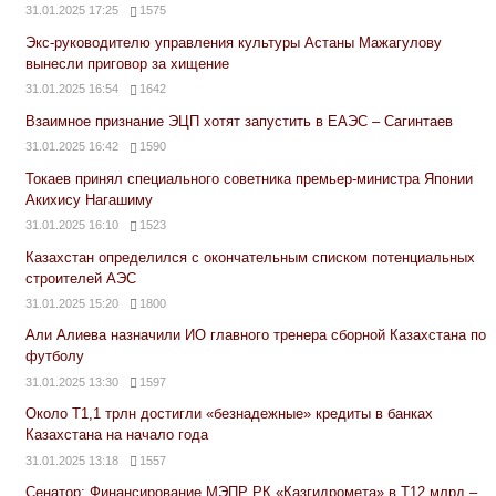
31.01.2025 17:25
1575
Экс-руководителю управления культуры Астаны Мажагулову
вынесли приговор за хищение
31.01.2025 16:54
1642
Взаимное признание ЭЦП хотят запустить в ЕАЭС – Сагинтаев
31.01.2025 16:42
1590
Токаев принял специального советника премьер-министра Японии
Акихису Нагашиму
31.01.2025 16:10
1523
Казахстан определился с окончательным списком потенциальных
строителей АЭС
31.01.2025 15:20
1800
Али Алиева назначили ИО главного тренера сборной Казахстана по
футболу
31.01.2025 13:30
1597
Около Т1,1 трлн достигли «безнадежные» кредиты в банках
Казахстана на начало года
31.01.2025 13:18
1557
Сенатор: Финансирование МЭПР РК «Казгидромета» в Т12 млрд –