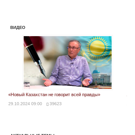
ВИДЕО
«Новый Казахстан не говорит всей правды»
Лон
ми
29.10.2024 09:00
39623
28.