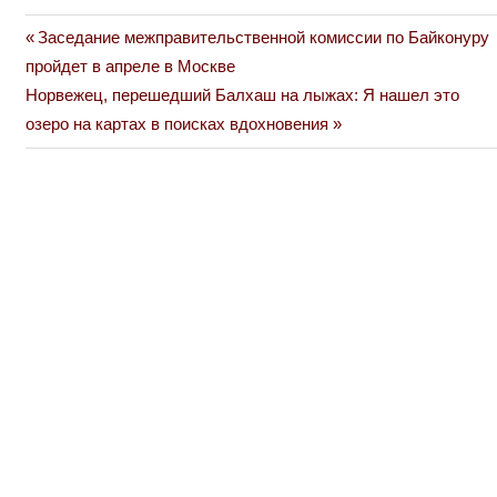
Previous
Заседание межправительственной комиссии по Байконуру
Навигация
Post:
пройдет в апреле в Москве
по
Next
Норвежец, перешедший Балхаш на лыжах: Я нашел это
Post:
озеро на картах в поисках вдохновения
записям