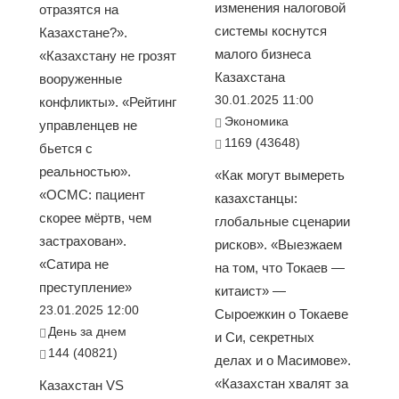
изменения налоговой
отразятся на
системы коснутся
Казахстане?».
малого бизнеса
«Казахстану не грозят
Казахстана
вооруженные
30.01.2025 11:00
конфликты». «Рейтинг
Экономика
управленцев не
1169 (43648)
бьется с
реальностью».
«Как могут вымереть
«ОСМС: пациент
казахстанцы:
скорее мёртв, чем
глобальные сценарии
застрахован».
рисков». «Выезжаем
«Сатира не
на том, что Токаев —
преступление»
китаист» —
23.01.2025 12:00
Сыроежкин о Токаеве
День за днем
и Си, секретных
144 (40821)
делах и о Масимове».
«Казахстан хвалят за
Казахстан VS