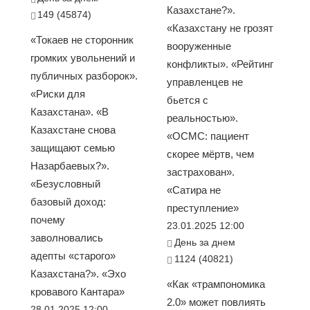
Казахстане?».
149 (45874)
«Казахстану не грозят
«Токаев не сторонник
вооруженные
громких увольнений и
конфликты». «Рейтинг
публичных разборок».
управленцев не
«Риски для
бьется с
Казахстана». «В
реальностью».
Казахстане снова
«ОСМС: пациент
защищают семью
скорее мёртв, чем
Назарбаевых?».
застрахован».
«Безусловный
«Сатира не
базовый доход:
преступление»
почему
23.01.2025 12:00
заволновались
День за днем
адепты «старого»
1124 (40821)
Казахстана?». «Эхо
«Как «трампономика
кровавого Кантара»
2.0» может повлиять
28.01.2025 12:00