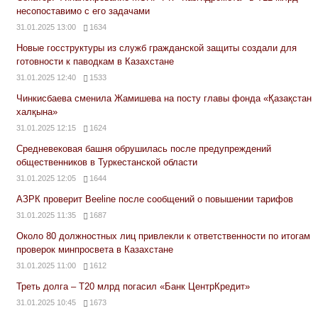
несопоставимо с его задачами
31.01.2025 13:00
1634
Новые госструктуры из служб гражданской защиты создали для
готовности к паводкам в Казахстане
31.01.2025 12:40
1533
Чинкисбаева сменила Жамишева на посту главы фонда «Қазақстан
халқына»
31.01.2025 12:15
1624
Средневековая башня обрушилась после предупреждений
общественников в Туркестанской области
31.01.2025 12:05
1644
АЗРК проверит Beeline после сообщений о повышении тарифов
31.01.2025 11:35
1687
Около 80 должностных лиц привлекли к ответственности по итогам
проверок минпросвета в Казахстане
31.01.2025 11:00
1612
Треть долга – Т20 млрд погасил «Банк ЦентрКредит»
31.01.2025 10:45
1673