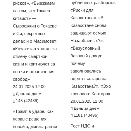
публичных разборок».
рисков». «Выезжаем
«Риски для
на том, что Токаев —
Казахстана». «В
китаист» —
Казахстане снова
Сыроежкин о Токаеве
защищают семью
и Си, секретных
Назарбаевых?».
делах и о Масимове».
«Безусловный
«Казахстан хвалят за
базовый доход:
отмену смертной
почему
казни и критикуют за
заволновались
пытки и ограничения
адепты «старого»
свобод»
Казахстана?». «Эхо
24.01.2025 12:00
День за днем
кровавого Кантара»
145 (42489)
28.01.2025 12:00
День за днем
«Трамп в ударе. Как
1181 (43496)
первые решения
Рост НДС и
новой администрации