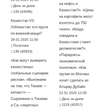
на нефть и
День за днем
Казахстан?». «Цены
140 (43496)
на картофель могут
Казахстан VS
взлететь до 750
Узбекистан: кто круче
тенге». «Когда
по военной мощи?
говядина в
28.01.2025 11:00
Казахстане станет
Политика
деликатесом?».
136 (40833)
«Парадоксы
«Как могут вымереть
экономической
казахстанцы:
политики». «Как
глобальные сценарии
грузин из Москвы
рисков». «Выезжаем
хочет сделать из
на том, что Токаев —
Атырау Дубай»
китаист» —
22.01.2025 12:00
Сыроежкин о Токаеве
День за днем
1119 (40257)
и Си, секретных