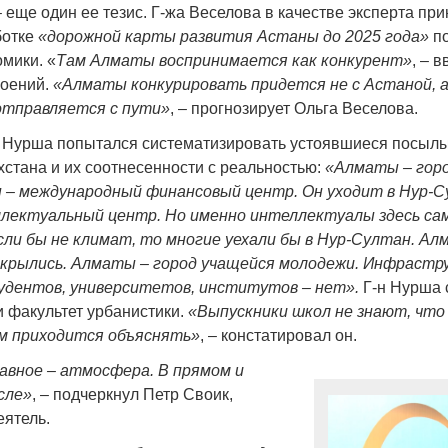
 еще один ее тезис. Г-жа Веселова в качестве эксперта пр
ботке
«дорожной карты развития Астаны до 2025 года»
по
мики. «
Там Алматы воспринимается как конкурент»
, – 
роений.
«Алматы конкурировать придется не с Астаной, 
 отправляется с пути»
, – прогнозирует Ольга Веселова.
 Нурша попытался систематизировать устоявшиеся посыл
хстана и их соотнесенности с реальностью:
«Алматы – горо
 – международный финансовый центр. Он уходит в Нур-С
лектуальный центр. Но именно интеллектуалы здесь са
сли бы не климат, то многие уехали бы в Нур-Султан. Ал
закрылись. Алматы – город учащейся молодежи. Инфраст
удентов, университетов, институтов – нет».
Г-н Нурша 
 факультет урбанистики.
«Выпускники школ не знают, что
им приходится объяснять»
, – констатировал он.
авное – атмосфера. В прямом и
сле»
, – подчеркнул Петр Своик,
ятель.