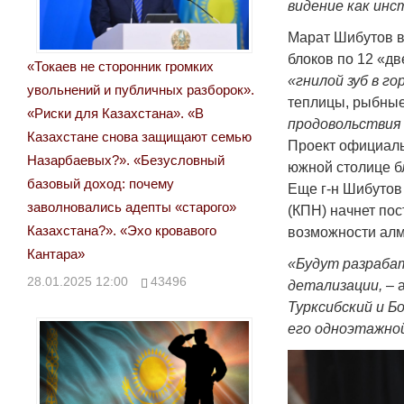
видение как ин
Марат Шибутов вы
блоков по 12 «дв
«Токаев не сторонник громких
«гнилой зуб в го
увольнений и публичных разборок».
теплицы, рыбны
«Риски для Казахстана». «В
продовольствия
Казахстане снова защищают семью
Проект официаль
Назарбаевых?». «Безусловный
южной столице бл
базовый доход: почему
Еще г-н Шибутов
заволновались адепты «старого»
(КПН) начнет пос
Казахстана?». «Эхо кровавого
возможности алм
Кантара»
«Будут разрабат
28.01.2025 12:00
43496
детализации,
– 
Турксибский и Б
его одноэтажно