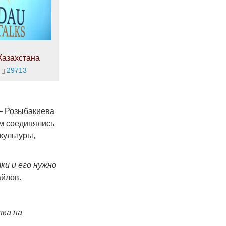
Казахстана
29713
 – Розыбакиева
ем соединялись
культуры,
ки и его нужно
айлов.
лка на