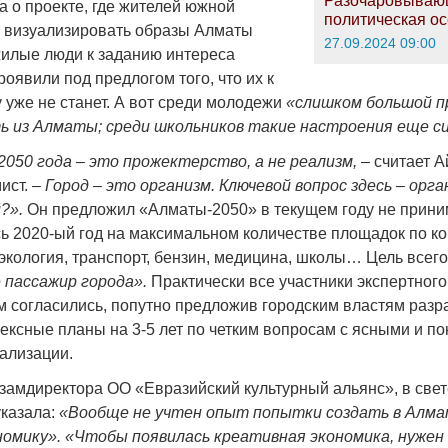
Разочаровываю
а о проекте, где жителей южной
политическая ос
 визуализировать образы Алматы
27.09.2024 09:00
ожилые люди к заданию интереса
роявили под предлогом того, что их к
 уже не станет. А вот среди молодежи
«слишком большой п
ь из Алматы; среди школьников такие настроения еще си
050 года – это прожектерство, а не реализм,
– считает 
ист. –
Город – это организм. Ключевой вопрос здесь – орг
?».
Он предложил «Алматы-2050» в текущем году не прини
сь 2020-ый год на максимальном количестве площадок по к
кология, транспорт, бензин, медицина, школы… Цель всего 
е пассажир города».
Практически все участники экспертного
 согласились, попутно предложив городским властям разр
ексные планы на 3-5 лет по четким вопросам с ясными и п
ализации.
 замдиректора ОО «Евразийский культурный альянс», в свет
казала:
«Вообще не учтен опыт попытки создать в Алм
номику».
«Чтобы появилась креативная экономика, нужен