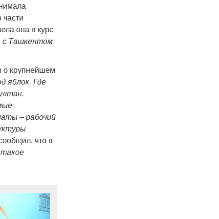
инимала
 части
ввела она в курс
а с Ташкентом
ы о крупнейшем
д яблок. Где
ултан.
мые
маты – рабочий
руктуры
сообщил, что в
 такое