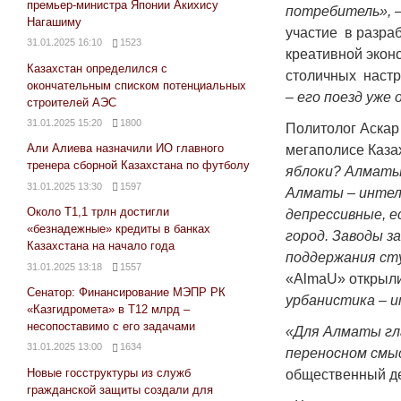
премьер-министра Японии Акихису
потребитель»,
–
Нагашиму
участие в разра
31.01.2025 16:10
1523
креативной эконо
Казахстан определился с
столичных наст
окончательным списком потенциальных
– его поезд уже
строителей АЭС
31.01.2025 15:20
1800
Политолог Аскар
Али Алиева назначили ИО главного
мегаполисе Каза
тренера сборной Казахстана по футболу
яблоки? Алматы
31.01.2025 13:30
1597
Алматы – интел
Около Т1,1 трлн достигли
депрессивные, е
«безнадежные» кредиты в банках
город. Заводы 
Казахстана на начало года
поддержания ст
31.01.2025 13:18
1557
«AlmaU» открыли
Сенатор: Финансирование МЭПР РК
урбанистика – 
«Казгидромета» в Т12 млрд –
несопоставимо с его задачами
«Для Алматы гл
31.01.2025 13:00
1634
переносном смы
Новые госструктуры из служб
общественный де
гражданской защиты создали для