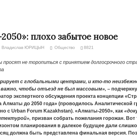
2050»: плохо забытое новое
Владислав ЮРИЦЫН
Общество
8821
 просят не торопиться с принятием долгосрочного стр
та
рирует с глобальными центрами, и кто-то неизбежн
 важно, чтобы отъезд не был массовым»,
– подчеркн
атор экспертного обсуждения проекта концепции «Стр
Странная забастовка в Жанаозене.
«Новый Казахс
а Алматы до 2050 года» (проводилось Аналитической 
Дарига не ждёт конфискации.
правды»
9972
тно с
Urban
Forum
Kazakhstan
). «Алматы-2050», как
«док
Авиакомпании сравнили с
29.10.2024 09:
итектурой»,
призван собрать пожелания горожан. Вот 
мошенниками
ризонтом планирования в далекое будущее дали слишк
30.10.2024 14:00
28888
есяц должна быть представлена финальная версия. По