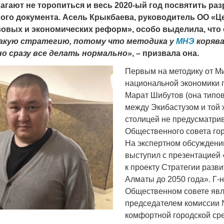
агают не торопиться и весь 2020-ый год посвятить раз
го документа. Асель Крыкбаева, руководитель ОО «Ц
овых и экономических реформ», особо выделила, что 
акую стратегию, потому что методика у
МНЭ
корява
о сразу все делать нормально»
, – призвала она.
Война Мир
Первым на методику от М
национальной экономики
Марат Шибутов (она типов
между Экибастузом и той
столицей не предусматрив
Общественного совета го
На экспертном обсуждени
выступил с презентацией
к проекту Стратегии разви
Война Миров.
Алматы до 2050 года». Г-
Сороса
Общественном совете явл
председателем комиссии
08.11.2024 09:
комфортной городской ср