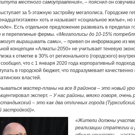
ститута местного самоуправления»
, – пояснил он озвучи
ступает за 5-этажную застройку мегаполиса. Городские ге
енадцатиэтажек» хоть и называют «социальное жилье», но п
роде»
. Есть отдельное предложение развивать в пределах г
е и перепелиные фермы.
«Мегаполисы до 10-15% потребл
 могут выращивать сами»,
– привел он информацию из ми
ной концепции «Алматы-2050» не учитывает теневую эконом
изка к отметке в 30% от регионального (городского) внутре
 сообщил, что с 1 января 2020 года корпоративный подохо
тупать в городской бюджет, что подразумевает качественно
атинских властей.
ываться мастер-планы на все 8 районов – это новый уро
акцентировал эксперт. –
У нас районы, мягко говоря, очень 
остандыкский – это как два отличных города (Турксибский
й застройкой)»
.
«Жители должны участв
реализации стратегии и
общие ценности,
– наста