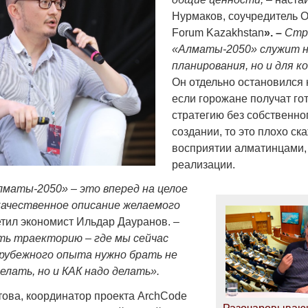
Нурмаков, соучредитель 
Forum Kazakhstan
». –
Стр
«Алматы-2050» служит н
планирования, но и для к
Он отдельно остановился н
если горожане получат го
стратегию без собственног
создании, то это плохо ска
восприятии алматинцами, 
реализации.
маты-2050» – это вперед на целое
качественное описание желаемого
метил экономист Ильдар Дауранов. –
ть траекторию – где мы сейчас
арубежного опыта нужно брать не
елать, но и КАК надо делать».
ова, координатор проекта ArchCode