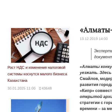
«Алматы-
13.12.2019 14:00
Эксперты
докумен
«Алматы конку
Рост НДС и изменения налоговой
уезжать. Здесь
системы коснутся малого бизнеса
Смайлов, модер
Народ выбрал свет
Казахстана
развития город
17.10.2024 17:00
2
30.01.2025 11:00
43648
«Кипр» совмес
открытой арх
стратегии с го
времени – за м