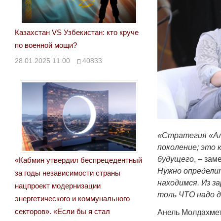
Казахстан VS Узбекистан: кто круче
по военной мощи?
28.01.2025 11:00
40833
«Стратегия «Ал
поколение; это 
будущего
, – за
«Кабмин утвердил беспрецедентный
Нужно определи
за годы независимости страны
находимся. Из з
нацпроект модернизации
толь ЧТО надо д
энергетического и коммунального
секторов». «Если бы я стал
Анель Молдахмет