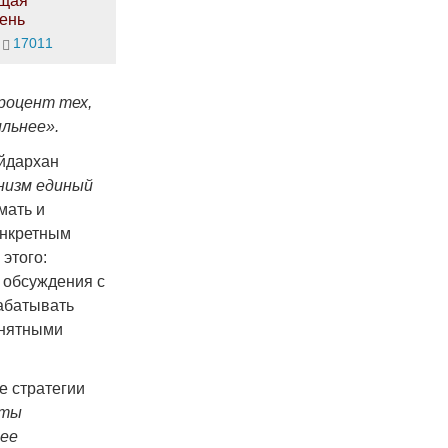
щая
ень
17011
роцент тех,
льнее».
Айдархан
анизм единый
мать и
онкретным
этого:
 обсуждения с
абатывать
онятными
е стратегии
аты
 ее