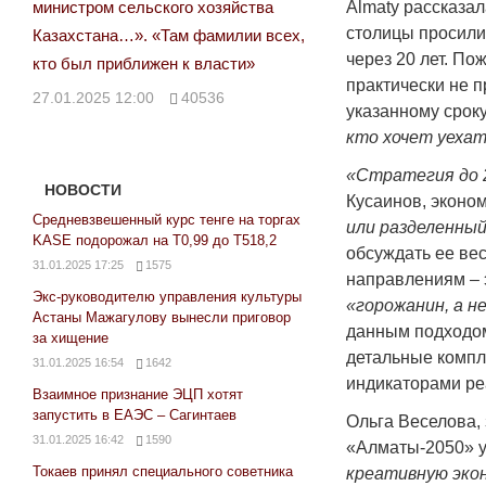
Almaty рассказал
министром сельского хозяйства
столицы просили
Казахстана…». «Там фамилии всех,
через 20 лет. П
кто был приближен к власти»
практически не п
27.01.2025 12:00
40536
указанному сроку
кто хочет уехат
«Стратегия до 2
НОВОСТИ
Кусаинов, эконом
Средневзвешенный курс тенге на торгах
или разделенный
KASE подорожал на Т0,99 до Т518,2
обсуждать ее ве
31.01.2025 17:25
1575
направлениям – э
Экс-руководителю управления культуры
«горожанин, а н
Астаны Мажагулову вынесли приговор
данным подходом
за хищение
детальные компл
31.01.2025 16:54
1642
индикаторами ре
Взаимное признание ЭЦП хотят
запустить в ЕАЭС – Сагинтаев
Ольга Веселова,
31.01.2025 16:42
1590
«Алматы-2050» у
Токаев принял специального советника
креативную эко