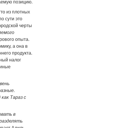
ваемую позицию.
тто из плотных
о сути это
ородской черты
яемого
рового опыта.
ику, а она в
ннего продукта.
дный налог
 иные
вень
разные.
 как Тараз с
овать в
 разделять
ивает Адиль