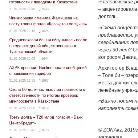
«Человеческие р
готовности к паводкам в Казахстане
– акцентировала
31.01.2025 12:40
1533
деятель.
Чинкисбаева сменила Жамишева на
посту главы фонда «Қазақстан халқына»
«Схема обществ
31.01.2025 12:15
1624
предлагается, 
Средневековая башня обрушилась после
сегодняшних по
предупреждений общественников в
через 30 лет? О
Туркестанской области
вопросом Давид 
31.01.2025 12:05
1644
Архитектор Влад
АЗРК проверит Beeline после сообщений
о повышении тарифов
– Толе би – озер
31.01.2025 11:35
1687
места для житель
Около 80 должностных лиц привлекли к
лечебные учрежд
ответственности по итогам проверок
«Важно пониман
минпросвета в Казахстане
наполнять совм
31.01.2025 11:00
1612
Треть долга – Т20 млрд погасил «Банк
ЦентрКредит»
© ZONAkz, 2019
31.01.2025 10:45
1673
материал.