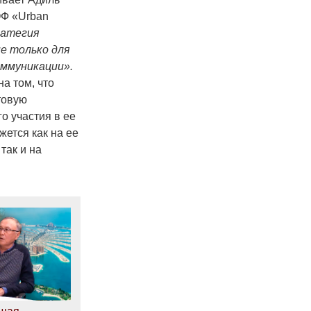
ОФ «Urban
атегия
е только для
оммуникации».
а том, что
товую
о участия в ее
жется как на ее
так и на