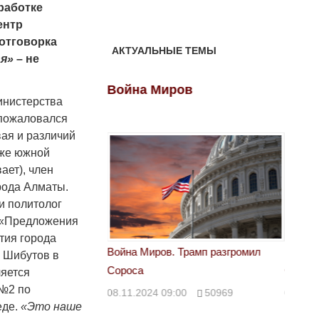
работке
ентр
отговорка
АКТУАЛЬНЫЕ ТЕМЫ
я»
– не
ов
Война Миров
Войн
инистерства
 пожаловался
ая и различий
 же южной
ает), член
рода Алматы.
и политолог
 «Предложения
тия города
 Трамп разгромил
Война Миров. Трамп разгромил
Война 
н Шибутов в
Сороса
Сорос
яется
 №2 по
00
50969
08.11.2024 09:00
50969
08.11.
еде.
«Это наше