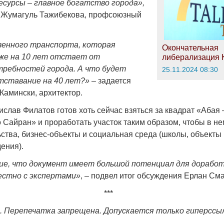
есурсы – главное богатство города»,
 Жумагуль Тажибекова, профсоюзный
енного транспорта, которая
Окончательная
уже на 10 лет отстает от
либерализация 
требностей города. А что будет
25.11.2024 08:30
тставание на 40 лет?»
– задается
Камински, архитектор.
ислав Филатов готов хоть сейчас взяться за квадрат «Абая
о Сайран» и проработать участок таким образом, чтобы в н
ства, бизнес-объекты и социальная среда (школы, объекты 
ения).
ие, что документ имеет большой потенциал для доработ
естно с экспертами»
, – подвел итог обсуждения Ерлан См
***
г. Перепечатка запрещена. Допускается только гиперссы