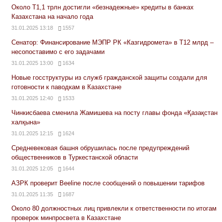
Около Т1,1 трлн достигли «безнадежные» кредиты в банках
Казахстана на начало года
31.01.2025 13:18
1557
Сенатор: Финансирование МЭПР РК «Казгидромета» в Т12 млрд –
несопоставимо с его задачами
31.01.2025 13:00
1634
Новые госструктуры из служб гражданской защиты создали для
готовности к паводкам в Казахстане
31.01.2025 12:40
1533
Чинкисбаева сменила Жамишева на посту главы фонда «Қазақстан
халқына»
31.01.2025 12:15
1624
Средневековая башня обрушилась после предупреждений
общественников в Туркестанской области
31.01.2025 12:05
1644
АЗРК проверит Beeline после сообщений о повышении тарифов
31.01.2025 11:35
1687
Около 80 должностных лиц привлекли к ответственности по итогам
проверок минпросвета в Казахстане