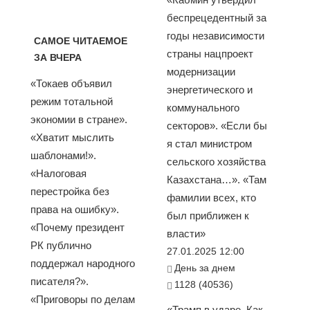
беспрецедентный за
годы независимости
САМОЕ ЧИТАЕМОЕ
страны нацпроект
ЗА ВЧЕРА
модернизации
«Токаев объявил
энергетического и
режим тотальной
коммунального
экономии в стране».
секторов». «Если бы
«Хватит мыслить
я стал министром
шаблонами!».
сельского хозяйства
«Налоговая
Казахстана…». «Там
перестройка без
фамилии всех, кто
права на ошибку».
был приближен к
«Почему президент
власти»
РК публично
27.01.2025 12:00
поддержал народного
День за днем
писателя?».
1128 (40536)
«Приговоры по делам
«Трамп в ударе. Как