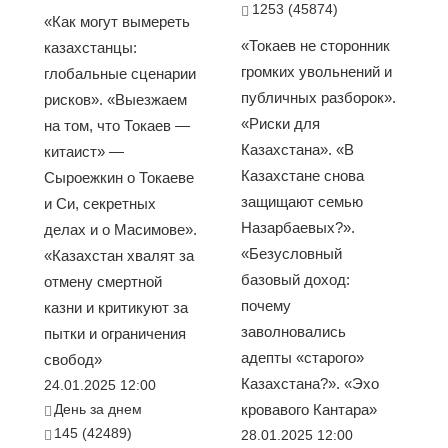
1253 (45874)
«Как могут вымереть
«Токаев не сторонник
казахстанцы:
громких увольнений и
глобальные сценарии
публичных разборок».
рисков». «Выезжаем
«Риски для
на том, что Токаев —
Казахстана». «В
китаист» —
Казахстане снова
Сыроежкин о Токаеве
защищают семью
и Си, секретных
Назарбаевых?».
делах и о Масимове».
«Безусловный
«Казахстан хвалят за
базовый доход:
отмену смертной
почему
казни и критикуют за
заволновались
пытки и ограничения
адепты «старого»
свобод»
Казахстана?». «Эхо
24.01.2025 12:00
День за днем
кровавого Кантара»
145 (42489)
28.01.2025 12:00