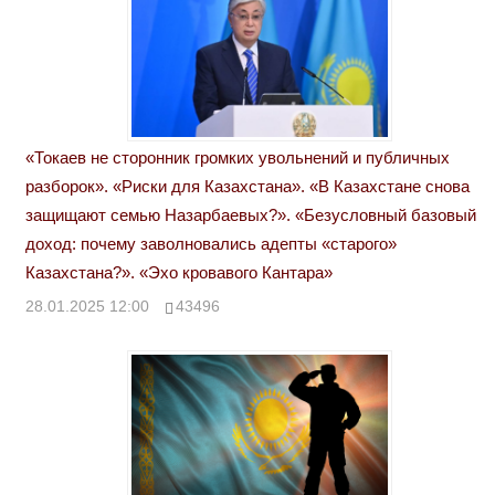
«Токаев не сторонник громких увольнений и публичных
разборок». «Риски для Казахстана». «В Казахстане снова
защищают семью Назарбаевых?». «Безусловный базовый
доход: почему заволновались адепты «старого»
Казахстана?». «Эхо кровавого Кантара»
28.01.2025 12:00
43496