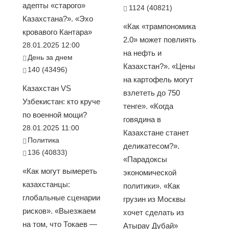
адепты «старого»
1124 (40821)
Казахстана?». «Эхо
«Как «трампономика
кровавого Кантара»
2.0» может повлиять
28.01.2025 12:00
на нефть и
День за днем
Казахстан?». «Цены
140 (43496)
на картофель могут
Казахстан VS
взлететь до 750
Узбекистан: кто круче
тенге». «Когда
по военной мощи?
говядина в
28.01.2025 11:00
Казахстане станет
Политика
деликатесом?».
136 (40833)
«Парадоксы
«Как могут вымереть
экономической
казахстанцы:
политики». «Как
глобальные сценарии
грузин из Москвы
рисков». «Выезжаем
хочет сделать из
на том, что Токаев —
Атырау Дубай»