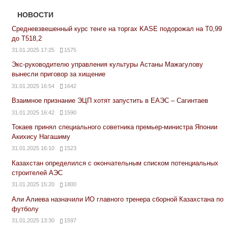
НОВОСТИ
Средневзвешенный курс тенге на торгах KASE подорожал на Т0,99
до Т518,2
31.01.2025 17:25
1575
Экс-руководителю управления культуры Астаны Мажагулову
вынесли приговор за хищение
31.01.2025 16:54
1642
Взаимное признание ЭЦП хотят запустить в ЕАЭС – Сагинтаев
31.01.2025 16:42
1590
Токаев принял специального советника премьер-министра Японии
Акихису Нагашиму
31.01.2025 16:10
1523
Казахстан определился с окончательным списком потенциальных
строителей АЭС
31.01.2025 15:20
1800
Али Алиева назначили ИО главного тренера сборной Казахстана по
футболу
31.01.2025 13:30
1597