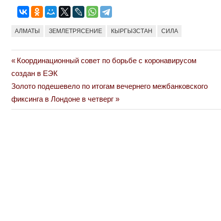
АЛМАТЫ
ЗЕМЛЕТРЯСЕНИЕ
КЫРГЫЗСТАН
СИЛА
Previous
Координационный совет по борьбе с коронавирусом
Навигация
Post:
создан в ЕЭК
по
Next
Золото подешевело по итогам вечернего межбанковского
Post:
фиксинга в Лондоне в четверг
записям