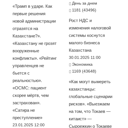
День за днем
«Трамп в ударе. Как
1181 (43496)
первые решения
Рост НДС и
новой администрации
изменения налоговой
отразятся на
системы коснутся
Казахстане?».
малого бизнеса
«Казахстану не грозят
Казахстана
вооруженные
30.01.2025 11:00
конфликты». «Рейтинг
Экономика
управленцев не
1169 (43648)
бьется с
реальностью».
«Как могут вымереть
«ОСМС: пациент
казахстанцы:
скорее мёртв, чем
глобальные сценарии
застрахован».
рисков». «Выезжаем
«Сатира не
на том, что Токаев —
преступление»
китаист» —
23.01.2025 12:00
Сыроежкин о Токаеве