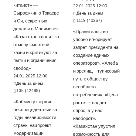
китаист» —
22.01.2025 12:00
Сыроежкин о Токаеве
День за днем
1119 (40257)
и Си, секретных
делах и о Масимове».
«Правительство
«Казахстан хвалят за
упорно игнорирует
отмену смертной
запрет президента на
казни и критикуют за
создание единых
пытки и ограничения
операторов». «Хлеба
свобод»
и зрелищ – тупиковый
24.01.2025 12:00
путь к обществу
День за днем
всеобщего
135 (42489)
потребления». «Цена
«Кабмин утвердил
растет – падает
беспрецедентный за
спрос, а у нас
годы независимости
наоборот».
страны нацпроект
«Казахстан упустил
модернизации
возможность для