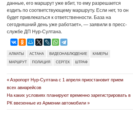
данные, его маршрут уже вбит, то ему разрешается
ездить по соответствующему маршруту. Если нет, то он
будет привлекаться к ответственности. База на
сегодняшний день уже работает», — заявили в пресс-
службе ДП Нур-Султана.
АЛМАТЫ
АСТАНА
ВИДЕОНАБЛЮДЕНИЕ
КАМЕРЫ
МАРШРУТ
ПОЛИЦИЯ
СЕРГЕК
ШТРАФ
Previous
Аэропорт Нур-Султана с 1 апреля приостановит прием
Навигация
Post:
всех авиарейсов
по
Next
На каких условиях планируют временно зарегистрировать в
Post:
РК ввезенные из Армении автомобили
записям