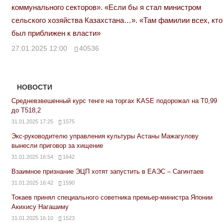
коммунального секторов». «Если бы я стал министром
сельского хозяйства Казахстана…». «Там фамилии всех, кто
был приближен к власти»
27.01.2025 12:00
40536
НОВОСТИ
Средневзвешенный курс тенге на торгах KASE подорожал на Т0,99
до Т518,2
31.01.2025 17:25
1575
Экс-руководителю управления культуры Астаны Мажагулову
вынесли приговор за хищение
31.01.2025 16:54
1642
Взаимное признание ЭЦП хотят запустить в ЕАЭС – Сагинтаев
31.01.2025 16:42
1590
Токаев принял специального советника премьер-министра Японии
Акихису Нагашиму
31.01.2025 16:10
1523