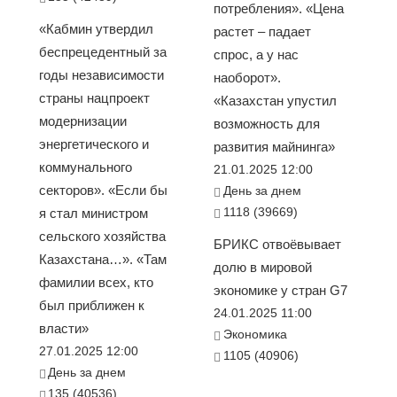
потребления». «Цена
«Кабмин утвердил
растет – падает
беспрецедентный за
спрос, а у нас
годы независимости
наоборот».
страны нацпроект
«Казахстан упустил
модернизации
возможность для
энергетического и
развития майнинга»
коммунального
21.01.2025 12:00
секторов». «Если бы
День за днем
1118 (39669)
я стал министром
сельского хозяйства
БРИКС отвоёвывает
Казахстана…». «Там
долю в мировой
фамилии всех, кто
экономике у стран G7
был приближен к
24.01.2025 11:00
власти»
Экономика
27.01.2025 12:00
1105 (40906)
День за днем
135 (40536)