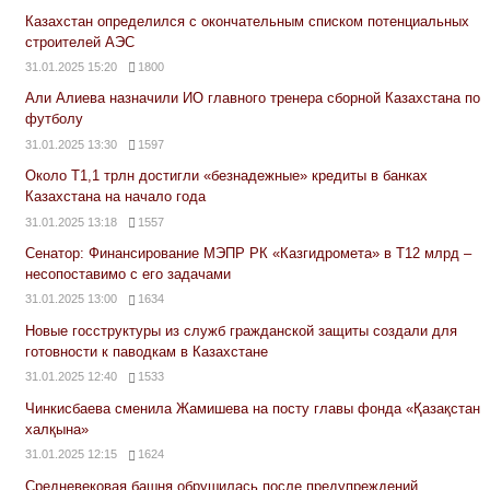
Казахстан определился с окончательным списком потенциальных
строителей АЭС
31.01.2025 15:20
1800
Али Алиева назначили ИО главного тренера сборной Казахстана по
футболу
31.01.2025 13:30
1597
Около Т1,1 трлн достигли «безнадежные» кредиты в банках
Казахстана на начало года
31.01.2025 13:18
1557
Сенатор: Финансирование МЭПР РК «Казгидромета» в Т12 млрд –
несопоставимо с его задачами
31.01.2025 13:00
1634
Новые госструктуры из служб гражданской защиты создали для
готовности к паводкам в Казахстане
31.01.2025 12:40
1533
Чинкисбаева сменила Жамишева на посту главы фонда «Қазақстан
халқына»
31.01.2025 12:15
1624
Средневековая башня обрушилась после предупреждений