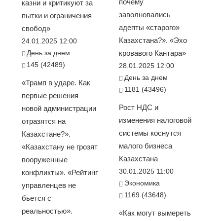
почему
казни и критикуют за
заволновались
пытки и ограничения
адепты «старого»
свобод»
Казахстана?». «Эхо
24.01.2025 12:00
День за днем
кровавого Кантара»
145 (42489)
28.01.2025 12:00
День за днем
«Трамп в ударе. Как
1181 (43496)
первые решения
Рост НДС и
новой администрации
изменения налоговой
отразятся на
системы коснутся
Казахстане?».
малого бизнеса
«Казахстану не грозят
Казахстана
вооруженные
30.01.2025 11:00
конфликты». «Рейтинг
Экономика
управленцев не
1169 (43648)
бьется с
реальностью».
«Как могут вымереть