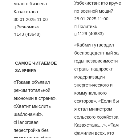
Узбекистан: кто круче
малого бизнеса
по военной мощи?
Казахстана
28.01.2025 11:00
30.01.2025 11:00
Политика
Экономика
1129 (40833)
143 (43648)
«Кабмин утвердил
беспрецедентный за
годы независимости
САМОЕ ЧИТАЕМОЕ
страны нацпроект
ЗА ВЧЕРА
модернизации
«Токаев объявил
энергетического и
режим тотальной
коммунального
экономии в стране».
секторов». «Если бы
«Хватит мыслить
я стал министром
шаблонами!».
сельского хозяйства
«Налоговая
Казахстана…». «Там
перестройка без
фамилии всех, кто