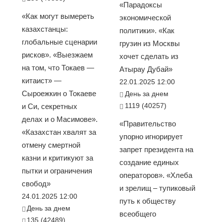
«Парадоксы
«Как могут вымереть
экономической
казахстанцы:
политики». «Как
глобальные сценарии
грузин из Москвы
рисков». «Выезжаем
хочет сделать из
на том, что Токаев —
Атырау Дубай»
китаист» —
22.01.2025 12:00
Сыроежкин о Токаеве
День за днем
1119 (40257)
и Си, секретных
делах и о Масимове».
«Правительство
«Казахстан хвалят за
упорно игнорирует
отмену смертной
запрет президента на
казни и критикуют за
создание единых
пытки и ограничения
операторов». «Хлеба
свобод»
и зрелищ – тупиковый
24.01.2025 12:00
путь к обществу
День за днем
всеобщего
135 (42489)