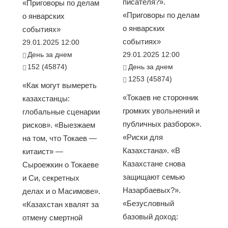
писателя?».
«Приговоры по делам
«Приговоры по делам
о январских
о январских
событиях»
событиях»
29.01.2025 12:00
День за днем
29.01.2025 12:00
152 (45874)
День за днем
1253 (45874)
«Как могут вымереть
«Токаев не сторонник
казахстанцы:
громких увольнений и
глобальные сценарии
публичных разборок».
рисков». «Выезжаем
«Риски для
на том, что Токаев —
Казахстана». «В
китаист» —
Казахстане снова
Сыроежкин о Токаеве
защищают семью
и Си, секретных
Назарбаевых?».
делах и о Масимове».
«Безусловный
«Казахстан хвалят за
базовый доход:
отмену смертной