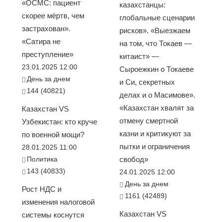
«ОСМС: пациент
казахстанцы:
скорее мёртв, чем
глобальные сценарии
застрахован».
рисков». «Выезжаем
«Сатира не
на том, что Токаев —
преступление»
китаист» —
23.01.2025 12:00
Сыроежкин о Токаеве
День за днем
и Си, секретных
144 (40821)
делах и о Масимове».
«Казахстан хвалят за
Казахстан VS
отмену смертной
Узбекистан: кто круче
казни и критикуют за
по военной мощи?
пытки и ограничения
28.01.2025 11:00
Политика
свобод»
143 (40833)
24.01.2025 12:00
День за днем
Рост НДС и
1161 (42489)
изменения налоговой
Казахстан VS
системы коснутся