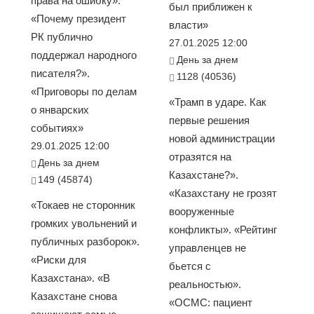
права на ошибку».
был приближен к
«Почему президент
власти»
РК публично
27.01.2025 12:00
поддержал народного
День за днем
писателя?».
1128 (40536)
«Приговоры по делам
«Трамп в ударе. Как
о январских
первые решения
событиях»
новой администрации
29.01.2025 12:00
отразятся на
День за днем
Казахстане?».
149 (45874)
«Казахстану не грозят
«Токаев не сторонник
вооруженные
громких увольнений и
конфликты». «Рейтинг
публичных разборок».
управленцев не
«Риски для
бьется с
Казахстана». «В
реальностью».
Казахстане снова
«ОСМС: пациент