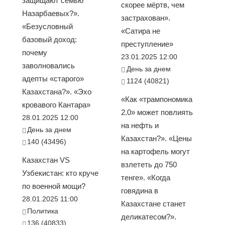
защищают семью
скорее мёртв, чем
Назарбаевых?».
застрахован».
«Безусловный
«Сатира не
базовый доход:
преступление»
почему
23.01.2025 12:00
заволновались
День за днем
адепты «старого»
1124 (40821)
Казахстана?». «Эхо
«Как «трампономика
кровавого Кантара»
2.0» может повлиять
28.01.2025 12:00
на нефть и
День за днем
Казахстан?». «Цены
140 (43496)
на картофель могут
Казахстан VS
взлететь до 750
Узбекистан: кто круче
тенге». «Когда
по военной мощи?
говядина в
28.01.2025 11:00
Казахстане станет
Политика
деликатесом?».
136 (40833)