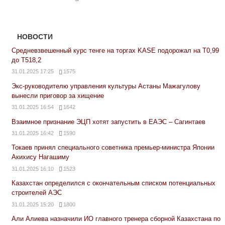
НОВОСТИ
Средневзвешенный курс тенге на торгах KASE подорожал на Т0,99
до Т518,2
31.01.2025 17:25
1575
Экс-руководителю управления культуры Астаны Мажагулову
вынесли приговор за хищение
31.01.2025 16:54
1642
Взаимное признание ЭЦП хотят запустить в ЕАЭС – Сагинтаев
31.01.2025 16:42
1590
Токаев принял специального советника премьер-министра Японии
Акихису Нагашиму
31.01.2025 16:10
1523
Казахстан определился с окончательным списком потенциальных
строителей АЭС
31.01.2025 15:20
1800
Али Алиева назначили ИО главного тренера сборной Казахстана по