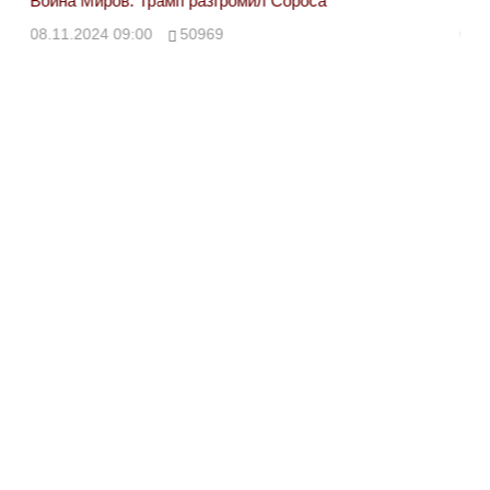
Война Миров. Трамп разгромил Сороса
Вой
08.11.2024 09:00
50969
08.