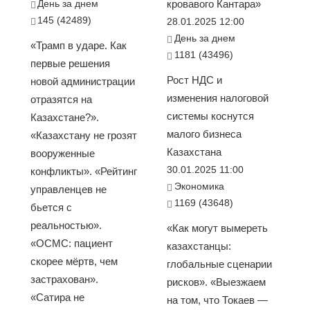
День за днем
кровавого Кантара»
145 (42489)
28.01.2025 12:00
День за днем
«Трамп в ударе. Как
1181 (43496)
первые решения
Рост НДС и
новой администрации
изменения налоговой
отразятся на
системы коснутся
Казахстане?».
малого бизнеса
«Казахстану не грозят
Казахстана
вооруженные
30.01.2025 11:00
конфликты». «Рейтинг
Экономика
управленцев не
1169 (43648)
бьется с
реальностью».
«Как могут вымереть
«ОСМС: пациент
казахстанцы:
скорее мёртв, чем
глобальные сценарии
застрахован».
рисков». «Выезжаем
«Сатира не
на том, что Токаев —