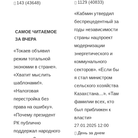
1129 (40833)
143 (43648)
«Кабмин утвердил
беспрецедентный за
годы независимости
САМОЕ ЧИТАЕМОЕ
страны нацпроект
ЗА ВЧЕРА
модернизации
«Токаев объявил
энергетического и
режим тотальной
коммунального
экономии в стране».
секторов». «Если бы
«Хватит мыслить
я стал министром
шаблонами!».
сельского хозяйства
«Налоговая
Казахстана…». «Там
перестройка без
фамилии всех, кто
права на ошибку».
был приближен к
«Почему президент
власти»
РК публично
27.01.2025 12:00
поддержал народного
День за днем