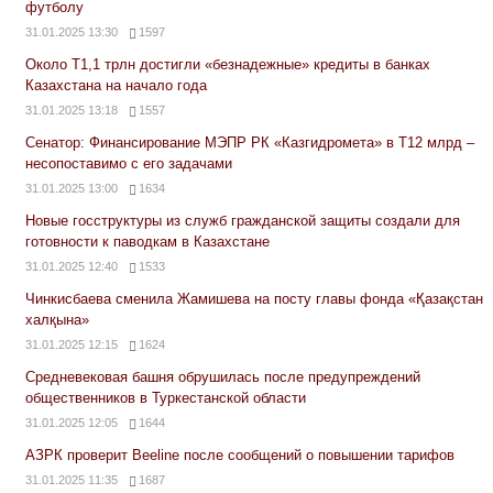
футболу
31.01.2025 13:30
1597
Около Т1,1 трлн достигли «безнадежные» кредиты в банках
Казахстана на начало года
31.01.2025 13:18
1557
Сенатор: Финансирование МЭПР РК «Казгидромета» в Т12 млрд –
несопоставимо с его задачами
31.01.2025 13:00
1634
Новые госструктуры из служб гражданской защиты создали для
готовности к паводкам в Казахстане
31.01.2025 12:40
1533
Чинкисбаева сменила Жамишева на посту главы фонда «Қазақстан
халқына»
31.01.2025 12:15
1624
Средневековая башня обрушилась после предупреждений
общественников в Туркестанской области
31.01.2025 12:05
1644
АЗРК проверит Beeline после сообщений о повышении тарифов
31.01.2025 11:35
1687