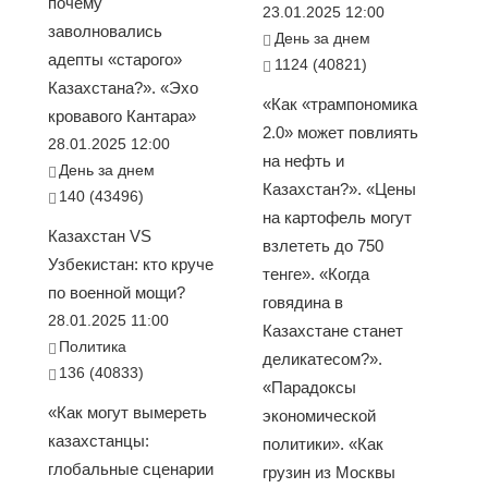
почему
23.01.2025 12:00
заволновались
День за днем
адепты «старого»
1124 (40821)
Казахстана?». «Эхо
«Как «трампономика
кровавого Кантара»
2.0» может повлиять
28.01.2025 12:00
на нефть и
День за днем
Казахстан?». «Цены
140 (43496)
на картофель могут
Казахстан VS
взлететь до 750
Узбекистан: кто круче
тенге». «Когда
по военной мощи?
говядина в
28.01.2025 11:00
Казахстане станет
Политика
деликатесом?».
136 (40833)
«Парадоксы
«Как могут вымереть
экономической
казахстанцы:
политики». «Как
глобальные сценарии
грузин из Москвы