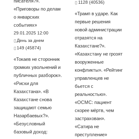
писателя?».
1128 (40536)
«Приговоры по делам
«Трамп в ударе. Как
о январских
первые решения
событиях»
новой администрации
29.01.2025 12:00
отразятся на
День за днем
Казахстане?».
149 (45874)
«Казахстану не грозят
«Токаев не сторонник
вооруженные
громких увольнений и
конфликты». «Рейтинг
публичных разборок».
управленцев не
«Риски для
бьется с
Казахстана». «В
реальностью».
Казахстане снова
«ОСМС: пациент
защищают семью
скорее мёртв, чем
Назарбаевых?».
застрахован».
«Безусловный
«Сатира не
базовый доход:
преступление»