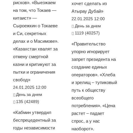
рисков». «Выезжаем
хочет сделать из
на том, что Токаев —
Атырау Дубай»
китаист» —
22.01.2025 12:00
Сыроежкин о Токаеве
День за днем
1119 (40257)
и Си, секретных
делах и о Масимове».
«Правительство
«Казахстан хвалят за
упорно игнорирует
отмену смертной
запрет президента на
казни и критикуют за
создание единых
пытки и ограничения
операторов». «Хлеба
свобод»
и зрелищ – тупиковый
24.01.2025 12:00
путь к обществу
День за днем
всеобщего
135 (42489)
потребления». «Цена
«Кабмин утвердил
растет – падает
беспрецедентный за
спрос, а у нас
годы независимости
наоборот».