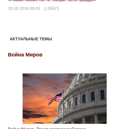
ми
29.10.2024 09:00
39623
28.
АКТУАЛЬНЫЕ ТЕМЫ
Война Миров
Во