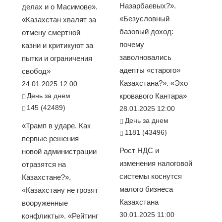
Назарбаевых?».
делах и о Масимове».
«Безусловный
«Казахстан хвалят за
базовый доход:
отмену смертной
почему
казни и критикуют за
заволновались
пытки и ограничения
адепты «старого»
свобод»
Казахстана?». «Эхо
24.01.2025 12:00
День за днем
кровавого Кантара»
145 (42489)
28.01.2025 12:00
День за днем
«Трамп в ударе. Как
1181 (43496)
первые решения
Рост НДС и
новой администрации
изменения налоговой
отразятся на
системы коснутся
Казахстане?».
малого бизнеса
«Казахстану не грозят
Казахстана
вооруженные
30.01.2025 11:00
конфликты». «Рейтинг