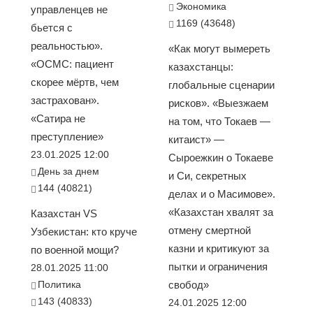
Экономика
управленцев не
1169 (43648)
бьется с
реальностью».
«Как могут вымереть
«ОСМС: пациент
казахстанцы:
скорее мёртв, чем
глобальные сценарии
застрахован».
рисков». «Выезжаем
«Сатира не
на том, что Токаев —
преступление»
китаист» —
23.01.2025 12:00
Сыроежкин о Токаеве
День за днем
и Си, секретных
144 (40821)
делах и о Масимове».
«Казахстан хвалят за
Казахстан VS
отмену смертной
Узбекистан: кто круче
казни и критикуют за
по военной мощи?
пытки и ограничения
28.01.2025 11:00
Политика
свобод»
143 (40833)
24.01.2025 12:00