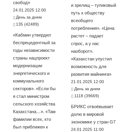
свобод»
и зрелищ – тупиковый
24.01.2025 12:00
путь к обществу
День за днем
всеобщего
135 (42489)
потребления». «Цена
«Кабмин утвердил
растет – падает
беспрецедентный за
спрос, а у нас
годы независимости
наоборот».
страны нацпроект
«Казахстан упустил
модернизации
возможность для
энергетического и
развития майнинга»
коммунального
21.01.2025 12:00
секторов». «Если бы
День за днем
1118 (39669)
я стал министром
сельского хозяйства
БРИКС отвоёвывает
Казахстана…». «Там
долю в мировой
фамилии всех, кто
экономике у стран G7
был приближен к
24.01.2025 11:00