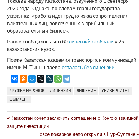
Токаева народу Казахстана, озвученного 1 сентября
2020 года. Однако, по словам главы государства,
указанная «работа идет трудно из-за сопротивления
влиятельных лиц, вовлеченных в прибыльный
образовательный бизнес».
Ранее сообщалось, что 60
лицензий отобрали
у 25
казахстанских вузов.
Позже Казахская академия транспорта и коммуникаций
имени М. Тынышпаева
осталась без лицензии
.
ДРУЖБА НАРОДОВ
ЛИЦЕНЗИЯ
ЛИШЕНИЕ
УНИВЕРСИТЕТ
ШЫМКЕНТ
Previous
Казахстан хочет заключить соглашение с Конго о взаимной
Навигация
Post:
защите инвестиций
по
Next
Новое пожарное депо открыли в Нур-Султане