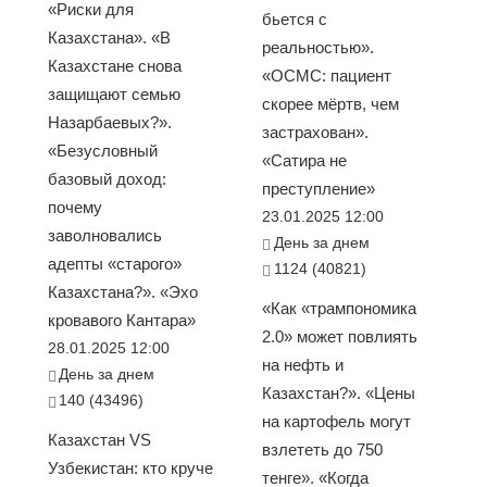
«Риски для
бьется с
Казахстана». «В
реальностью».
Казахстане снова
«ОСМС: пациент
защищают семью
скорее мёртв, чем
Назарбаевых?».
застрахован».
«Безусловный
«Сатира не
базовый доход:
преступление»
почему
23.01.2025 12:00
заволновались
День за днем
адепты «старого»
1124 (40821)
Казахстана?». «Эхо
«Как «трампономика
кровавого Кантара»
2.0» может повлиять
28.01.2025 12:00
на нефть и
День за днем
Казахстан?». «Цены
140 (43496)
на картофель могут
Казахстан VS
взлететь до 750
Узбекистан: кто круче
тенге». «Когда