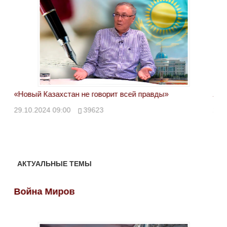
«Новый Казахстан не говорит всей правды»
Лон
ми
29.10.2024 09:00
39623
28.
АКТУАЛЬНЫЕ ТЕМЫ
Война Миров
Во