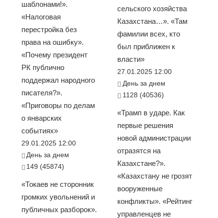
шаблонами!».
сельского хозяйства
«Налоговая
Казахстана…». «Там
перестройка без
фамилии всех, кто
права на ошибку».
был приближен к
«Почему президент
власти»
РК публично
27.01.2025 12:00
поддержал народного
День за днем
писателя?».
1128 (40536)
«Приговоры по делам
«Трамп в ударе. Как
о январских
первые решения
событиях»
новой администрации
29.01.2025 12:00
отразятся на
День за днем
Казахстане?».
149 (45874)
«Казахстану не грозят
«Токаев не сторонник
вооруженные
громких увольнений и
конфликты». «Рейтинг
публичных разборок».
управленцев не