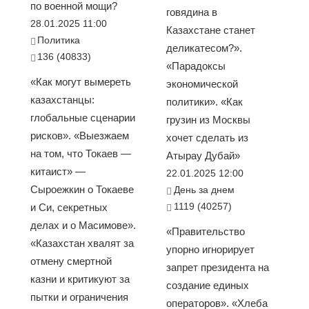
по военной мощи?
говядина в
28.01.2025 11:00
Казахстане станет
Политика
деликатесом?».
136 (40833)
«Парадоксы
«Как могут вымереть
экономической
казахстанцы:
политики». «Как
глобальные сценарии
грузин из Москвы
рисков». «Выезжаем
хочет сделать из
на том, что Токаев —
Атырау Дубай»
китаист» —
22.01.2025 12:00
Сыроежкин о Токаеве
День за днем
1119 (40257)
и Си, секретных
делах и о Масимове».
«Правительство
«Казахстан хвалят за
упорно игнорирует
отмену смертной
запрет президента на
казни и критикуют за
создание единых
пытки и ограничения
операторов». «Хлеба