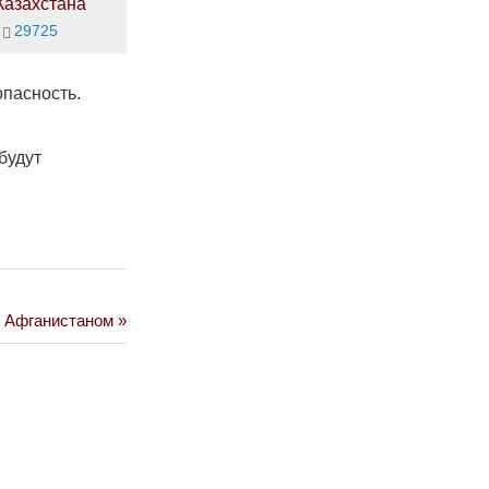
Казахстана
29725
опасность.
будут
с Афганистаном