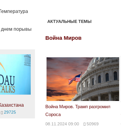
 Температура
АКТУАЛЬНЫЕ ТЕМЫ
, днем порывы
ов
Война Миров
Войн
Казахстана
 Трамп разгромил
Война Миров. Трамп разгромил
Война 
29725
Сороса
Сорос
00
50969
08.11.2024 09:00
50969
08.11.