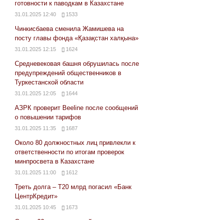
готовности к паводкам в Казахстане
31.01.2025 12:40
1533
Чинкисбаева сменила Жамишева на
посту главы фонда «Қазақстан халқына»
31.01.2025 12:15
1624
Средневековая башня обрушилась после
предупреждений общественников в
Туркестанской области
31.01.2025 12:05
1644
АЗРК проверит Beeline после сообщений
о повышении тарифов
31.01.2025 11:35
1687
Около 80 должностных лиц привлекли к
ответственности по итогам проверок
минпросвета в Казахстане
31.01.2025 11:00
1612
Треть долга – Т20 млрд погасил «Банк
ЦентрКредит»
31.01.2025 10:45
1673