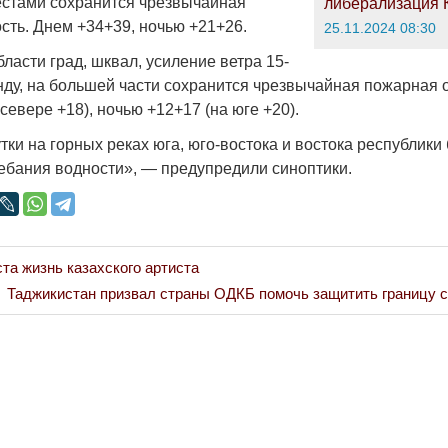
естами сохранится чрезвычайная
либерализация 
сть. Днем +34+39, ночью +21+26.
25.11.2024 08:30
ласти град, шквал, усиление ветра 15-
нду, на большей части сохранится чрезвычайная пожарная 
севере +18), ночью +12+17 (на юге +20).
ки на горных реках юга, юго-востока и востока республики 
ебания водности», — предупредили синоптики.
ста жизнь казахского артиста
Next
Таджикистан призвал страны ОДКБ помочь защитить границу 
Post: