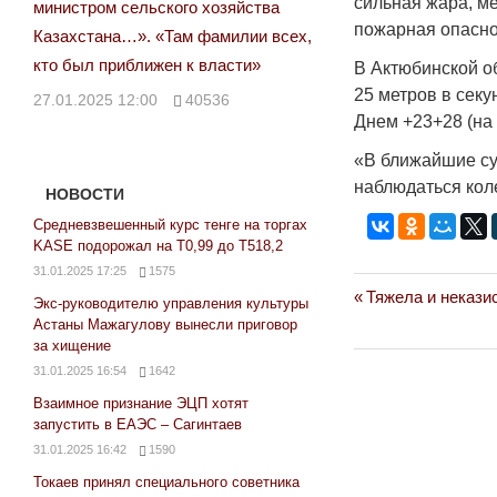
сильная жара, м
министром сельского хозяйства
пожарная опасно
Казахстана…». «Там фамилии всех,
кто был приближен к власти»
В Актюбинской об
25 метров в секу
27.01.2025 12:00
40536
Днем +23+28 (на 
«В ближайшие сут
наблюдаться кол
НОВОСТИ
Средневзвешенный курс тенге на торгах
KASE подорожал на Т0,99 до Т518,2
31.01.2025 17:25
1575
Previous
Тяжела и некази
Навигация
Экс-руководителю управления культуры
Post:
Астаны Мажагулову вынесли приговор
по
за хищение
31.01.2025 16:54
1642
записям
Взаимное признание ЭЦП хотят
запустить в ЕАЭС – Сагинтаев
31.01.2025 16:42
1590
Токаев принял специального советника