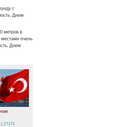
кунду с
ность. Днем
0 метров в
, местами очень
сть. Днем
оном
27171