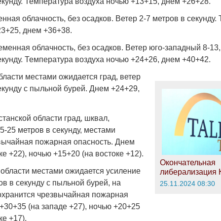
екунду. Температура воздуха ночью +13+15, днем +26+28.
ная облачность, без осадков. Ветер 2-7 метров в секунду.
23+25, днем +36+38.
менная облачность, без осадков. Ветер юго-западный 8-13
екунду. Температура воздуха ночью +24+26, днем +40+42.
Война Мир
бласти местами ожидается град, ветер
екунду с пыльной бурей. Днем +24+29,
танской области град, шквал,
5-25 метров в секунду, местами
вычайная пожарная опасность. Днем
ке +22), ночью +15+20 (на востоке +12).
Окончательная
 области местами ожидается усиление
либерализация 
Война Миров.
ов в секунду с пыльной бурей, на
25.11.2024 08:30
Сороса
охранится чрезвычайная пожарная
08.11.2024 09:
+30+35 (на западе +27), ночью +20+25
ке +17).