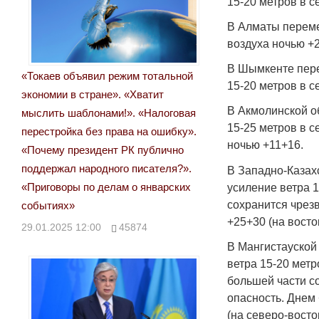
15-20 метров в с
В Алматы перемен
воздуха ночью +
В Шымкенте пере
«Токаев объявил режим тотальной
15-20 метров в с
экономии в стране». «Хватит
В Акмолинской о
мыслить шаблонами!». «Налоговая
15-25 метров в с
перестройка без права на ошибку».
ночью +11+16.
«Почему президент РК публично
поддержал народного писателя?».
В Западно-Казахс
«Приговоры по делам о январских
усиление ветра 1
сохранится чрез
событиях»
+25+30 (на восто
29.01.2025 12:00
45874
В Мангистауской
ветра 15-20 метр
большей части с
опасность. Днем 
(на северо-восто