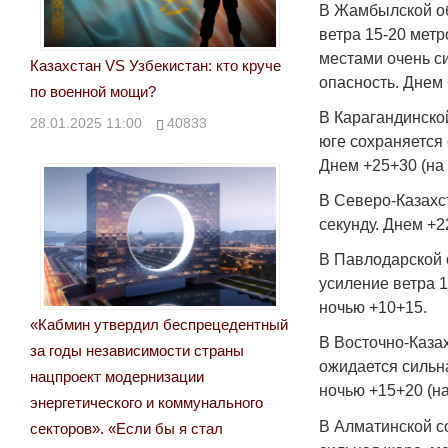
В Жамбылской об
ветра 15-20 метр
местами очень с
Казахстан VS Узбекистан: кто круче
опасность. Днем 
по военной мощи?
В Карагандинской
28.01.2025 11:00
40833
юге сохраняется
Днем +25+30 (на 
В Северо-Казахс
секунду. Днем +2
В Павлодарской 
усиление ветра 1
ночью +10+15.
«Кабмин утвердил беспрецедентный
В Восточно-Каза
за годы независимости страны
ожидается сильна
нацпроект модернизации
ночью +15+20 (на
энергетического и коммунального
В Алматинской с
секторов». «Если бы я стал