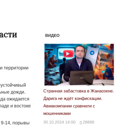
асти
ВИДЕО
ти территории
еустойчивый
астовка в Жанаозене.
«Новый Казахстан не говорит всей
Лондон
льные дожди.
т конфискации.
правды»
ода ожидается
28.10.
паде и востоке
 сравнили с
29.10.2024 09:00
39623
00
28888
 9-14, порывы