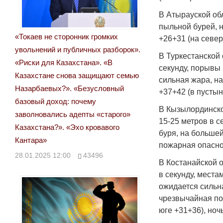
В Атырауской обл
пыльной бурей, 
«Токаев не сторонник громких
+26+31 (на север
увольнений и публичных разборок».
В Туркестанской 
«Риски для Казахстана». «В
секунду, порывы 
Казахстане снова защищают семью
сильная жара, н
Назарбаевых?». «Безусловный
+37+42 (в пустын
базовый доход: почему
В Кызылординско
заволновались адепты «старого»
15-25 метров в с
Казахстана?». «Эхо кровавого
буря, на больше
Кантара»
пожарная опасно
28.01.2025 12:00
43496
В Костанайской 
в секунду, места
ожидается сильн
чрезвычайная по
юге +31+36), ноч