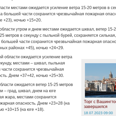
асти местами ожидается усиление ветра 15-20 метров в се
на большей части сохранится чрезвычайная пожарная опас
е +23), ночью +15+20.
области утром и днем местами ожидается шквал, ветер 15-2
25 метров в секунду с пыльной бурей, сохраняется сильная
а большей части сохранится чрезвычайная пожарная опасно
ных районах +45), ночью +24+29.
й области ожидается усиление ветра
екунду, местами – шквал, пыльная
й части сохранится чрезвычайная
сть. Днем +37+42, ночью +25+30.
области ожидается ветер 15-25 метров
ми – град, шквал, днем на юге
ая жара, местами сохранится
Торг с Вашингт
жарная опасность. Днем +23+28 (на
завершился
ью +10+15 (на юге +18).
18.07.2023 09:00