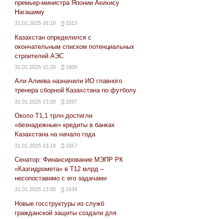
премьер-министра Японии Акихису
Нагашиму
31.01.2025 16:10
1523
Казахстан определился с
окончательным списком потенциальных
строителей АЭС
31.01.2025 15:20
1800
Али Алиева назначили ИО главного
тренера сборной Казахстана по футболу
31.01.2025 13:30
1597
Около Т1,1 трлн достигли
«безнадежные» кредиты в банках
Казахстана на начало года
31.01.2025 13:18
1557
Сенатор: Финансирование МЭПР РК
«Казгидромета» в Т12 млрд –
несопоставимо с его задачами
31.01.2025 13:00
1634
Новые госструктуры из служб
гражданской защиты создали для