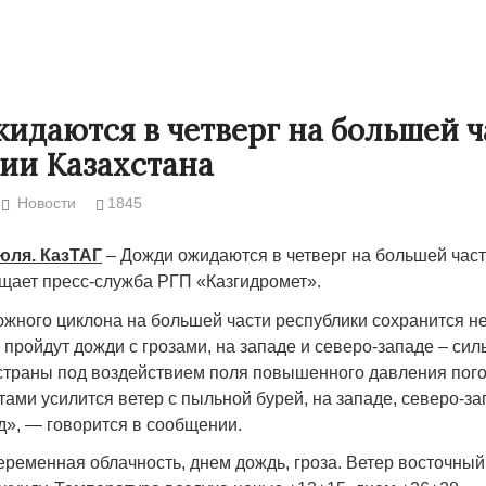
идаются в четверг на большей ч
ии Казахстана
Новости
1845
юля. КазТАГ
– Дожди ожидаются в четверг на большей час
бщает пресс-служба РГП «Казгидромет».
жного циклона на большей части республики сохранится н
Народ выбрал свет
Странная заб
 пройдут дожди с грозами, на западе и северо-западе – си
Дарига не ждё
страны под воздействием поля повышенного давления пог
17.10.2024 17:00
29972
тами усилится ветер с пыльной бурей, на западе, северо-за
Авиакомпании
д», — говорится в сообщении.
мошенниками
30.10.2024 14:
еременная облачность, днем дождь, гроза. Ветер восточный