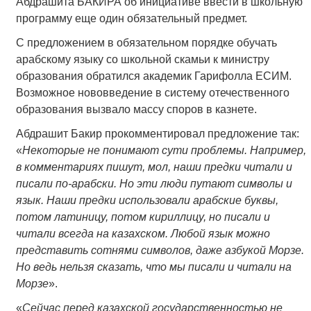
Абдрашита БАКИРА об инициативе ввести в школьную
программу еще один обязательный предмет.
С предложением в обязательном порядке обучать
арабскому языку со школьной скамьи к министру
образования обратился академик Гарифолла ЕСИМ.
Возможное нововведение в систему отечественного
образования вызвало массу споров в казнете.
Абдрашит Бакир прокомментировал предложение так:
«
Некоторые не понимают сути проблемы. Например,
в комментариях пишут, мол, наши предки читали и
писали по-арабски. Но эти люди путают символы и
язык. Наши предки использовали арабские буквы,
потом латиницу, потом кириллицу, но писали и
читали всегда на казахском. Любой язык можно
представить сотнями символов, даже азбукой Морзе.
Но ведь нельзя сказать, что мы писали и читали на
Морзе
».
«
Сейчас перед казахской государственностью не