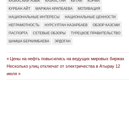
КАЗАХСКИЙ ЯЗЫК
КАЗАХСТАН
КИТАЙ
КОРМА
КУРБАН АЙТ
МАРЖАН АРАПБАЕВА
МОТИВАЦИЯ
НАЦИОНАЛЬНЫЕ ИНТЕРЕСЫ
НАЦИОНАЛЬНЫЕ ЦЕННОСТИ
НЕГРАМОТНОСТЬ
НУРСУЛТАН НАЗАРБАЕВ
ОБЗОР КАЗСМИ
ПАСПОРТА
СЕТЕВЫЕ ОБЗОРЫ
ТУРЕЦКОЕ ПРАВИТЕЛЬСТВО
ШАМША БЕРКИМБАЕВА
ЭРДОГАН
Previous
Цены на нефть повысились на ведущих мировых биржах
Навигация
Next
Post:
Несколько улиц отключат от электричества в Атырау 12
по
Post:
июля
записям