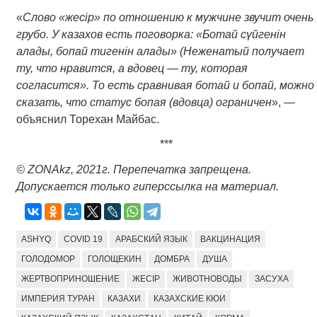
«
Слово «жесір» по отношению к мужчине звучит очень
грубо. У казахов есть поговорка: «Ботай сүйгенін
алады, бопай тигенін алады» (Неженатый получает
ту, что нравится, а вдовец — ту, которая
согласится». То есть сравнивая ботай и бопай, можно
сказать, что статус бопая (вдовца) ограничен
», —
объяснил Торехан Майбас.
***
© ZONAkz, 2021г. Перепечатка запрещена.
Допускается только гиперссылка на материал.
ASHYQ
COVID 19
АРАБСКИЙ ЯЗЫК
ВАКЦИНАЦИЯ
ГОЛОДОМОР
ГОЛОЩЕКИН
ДОМБРА
ДУША
ЖЕРТВОПРИНОШЕНИЕ
ЖЕСІР
ЖИВОТНОВОДЫ
ЗАСУХА
ИМПЕРИЯ ТУРАН
КАЗАХИ
КАЗАХСКИЕ КЮИ