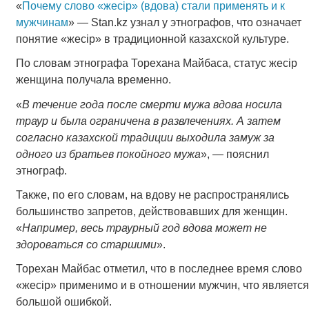
«
Почему слово «жесір» (вдова) стали применять и к
мужчинам
» — Stan.kz узнал у этнографов, что означает
понятие «жесір» в традиционной казахской культуре.
По словам этнографа Торехана Майбаса, статус жесір
женщина получала временно.
«
В течение года после смерти мужа вдова носила
траур и была ограничена в развлечениях. А затем
согласно казахской традиции выходила замуж за
одного из братьев покойного мужа
», — пояснил
этнограф.
Также, по его словам, на вдову не распространялись
большинство запретов, действовавших для женщин.
«
Например, весь траурный год вдова может не
здороваться со старшими
».
Торехан Майбас отметил, что в последнее время слово
«жесір» применимо и в отношении мужчин, что является
большой ошибкой.