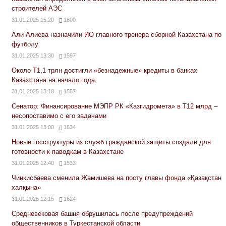
строителей АЭС
31.01.2025 15:20
1800
Али Алиева назначили ИО главного тренера сборной Казахстана по
футболу
31.01.2025 13:30
1597
Около Т1,1 трлн достигли «безнадежные» кредиты в банках
Казахстана на начало года
31.01.2025 13:18
1557
Сенатор: Финансирование МЭПР РК «Казгидромета» в Т12 млрд –
несопоставимо с его задачами
31.01.2025 13:00
1634
Новые госструктуры из служб гражданской защиты создали для
готовности к паводкам в Казахстане
31.01.2025 12:40
1533
Чинкисбаева сменила Жамишева на посту главы фонда «Қазақстан
халқына»
31.01.2025 12:15
1624
Средневековая башня обрушилась после предупреждений
общественников в Туркестанской области