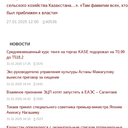
сельского хозяйства Казахстана…». «Там фамилии всех, кто
был приближен к власти»
27.01.2025 12:00
40536
НОВОСТИ
Средневзвешенный курс тенге на торгах KASE подорожал на Т0,99
до Т518,2
31.01.2025 17:25
1575
Экс-руководителю управления культуры Астаны Мажагулову
вынесли приговор за хищение
31.01.2025 16:54
1642
Взаимное признание ЭЦП хотят запустить в ЕАЭС – Сагинтаев
31.01.2025 16:42
1590
Токаев принял специального советника премьер-министра Японии
Акихису Нагашиму
31.01.2025 16:10
1523
Казахстан определился с окончательным списком потенциальных