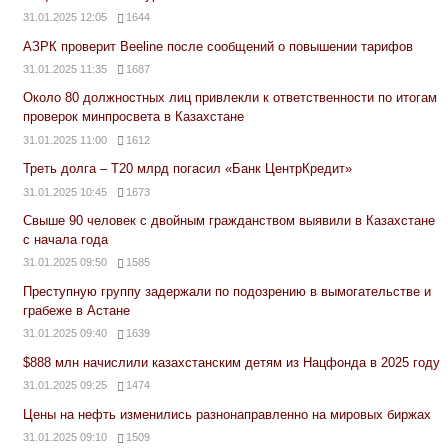
31.01.2025 12:05
1644
АЗРК проверит Beeline после сообщений о повышении тарифов
31.01.2025 11:35
1687
Около 80 должностных лиц привлекли к ответственности по итогам
проверок минпросвета в Казахстане
31.01.2025 11:00
1612
Треть долга – Т20 млрд погасил «Банк ЦентрКредит»
31.01.2025 10:45
1673
Свыше 90 человек с двойным гражданством выявили в Казахстане
с начала года
31.01.2025 09:50
1585
Преступную группу задержали по подозрению в вымогательстве и
грабеже в Астане
31.01.2025 09:40
1639
$888 млн начислили казахстанским детям из Нацфонда в 2025 году
31.01.2025 09:25
1474
Цены на нефть изменились разнонаправленно на мировых биржах
31.01.2025 09:10
1509