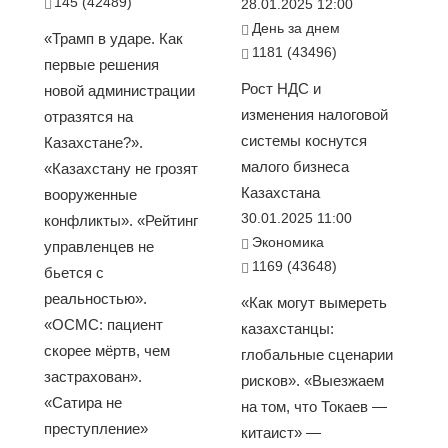
145 (42489)
28.01.2025 12:00
День за днем
«Трамп в ударе. Как
1181 (43496)
первые решения
Рост НДС и
новой администрации
изменения налоговой
отразятся на
системы коснутся
Казахстане?».
малого бизнеса
«Казахстану не грозят
Казахстана
вооруженные
30.01.2025 11:00
конфликты». «Рейтинг
Экономика
управленцев не
1169 (43648)
бьется с
реальностью».
«Как могут вымереть
«ОСМС: пациент
казахстанцы:
скорее мёртв, чем
глобальные сценарии
застрахован».
рисков». «Выезжаем
«Сатира не
на том, что Токаев —
преступление»
китаист» —