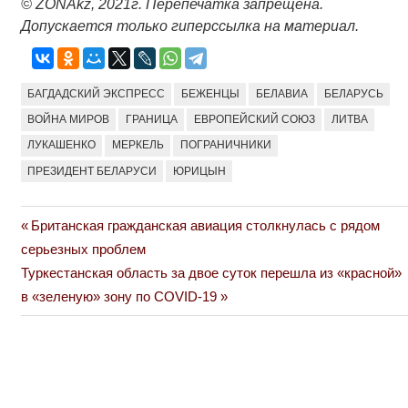
© ZONAkz, 2021г. Перепечатка запрещена.
Допускается только гиперссылка на материал.
БАГДАДСКИЙ ЭКСПРЕСС
БЕЖЕНЦЫ
БЕЛАВИА
БЕЛАРУСЬ
ВОЙНА МИРОВ
ГРАНИЦА
ЕВРОПЕЙСКИЙ СОЮЗ
ЛИТВА
ЛУКАШЕНКО
МЕРКЕЛЬ
ПОГРАНИЧНИКИ
ПРЕЗИДЕНТ БЕЛАРУСИ
ЮРИЦЫН
Previous
Британская гражданская авиация столкнулась с рядом
Навигация
Post:
серьезных проблем
по
Next
Туркестанская область за двое суток перешла из «красной»
Post:
в «зеленую» зону по COVID-19
записям