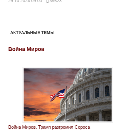
29.10.2024 09:00
39623
28.
АКТУАЛЬНЫЕ ТЕМЫ
Война Миров
Во
Война Миров. Трамп разгромил Сороса
Вой