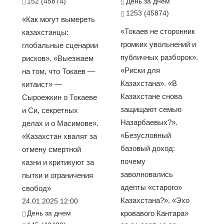
152 (45874)
День за днем
1253 (45874)
«Как могут вымереть
«Токаев не сторонник
казахстанцы:
громких увольнений и
глобальные сценарии
публичных разборок».
рисков». «Выезжаем
«Риски для
на том, что Токаев —
Казахстана». «В
китаист» —
Казахстане снова
Сыроежкин о Токаеве
защищают семью
и Си, секретных
Назарбаевых?».
делах и о Масимове».
«Безусловный
«Казахстан хвалят за
базовый доход:
отмену смертной
почему
казни и критикуют за
заволновались
пытки и ограничения
адепты «старого»
свобод»
Казахстана?». «Эхо
24.01.2025 12:00
День за днем
кровавого Кантара»