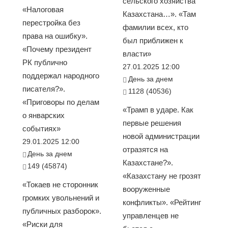
сельского хозяйства
«Налоговая
Казахстана…». «Там
перестройка без
фамилии всех, кто
права на ошибку».
был приближен к
«Почему президент
власти»
РК публично
27.01.2025 12:00
поддержал народного
День за днем
писателя?».
1128 (40536)
«Приговоры по делам
«Трамп в ударе. Как
о январских
первые решения
событиях»
новой администрации
29.01.2025 12:00
отразятся на
День за днем
Казахстане?».
149 (45874)
«Казахстану не грозят
«Токаев не сторонник
вооруженные
громких увольнений и
конфликты». «Рейтинг
публичных разборок».
управленцев не
«Риски для