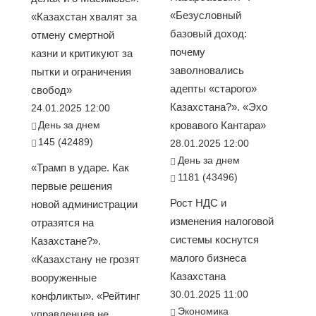
«Безусловный
«Казахстан хвалят за
базовый доход:
отмену смертной
почему
казни и критикуют за
заволновались
пытки и ограничения
адепты «старого»
свобод»
Казахстана?». «Эхо
24.01.2025 12:00
День за днем
кровавого Кантара»
145 (42489)
28.01.2025 12:00
День за днем
«Трамп в ударе. Как
1181 (43496)
первые решения
Рост НДС и
новой администрации
изменения налоговой
отразятся на
системы коснутся
Казахстане?».
малого бизнеса
«Казахстану не грозят
Казахстана
вооруженные
30.01.2025 11:00
конфликты». «Рейтинг
Экономика
управленцев не