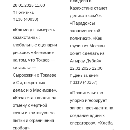
говядина в
28.01.2025 11:00
Казахстане станет
Политика
деликатесом?».
136 (40833)
«Парадоксы
«Как могут вымереть
экономической
казахстанцы:
политики». «Как
глобальные сценарии
грузин из Москвы
рисков». «Выезжаем
хочет сделать из
на том, что Токаев —
Атырау Дубай»
китаист» —
22.01.2025 12:00
Сыроежкин о Токаеве
День за днем
1119 (40257)
и Си, секретных
делах и о Масимове».
«Правительство
«Казахстан хвалят за
упорно игнорирует
отмену смертной
запрет президента на
казни и критикуют за
создание единых
пытки и ограничения
операторов». «Хлеба
свобод»