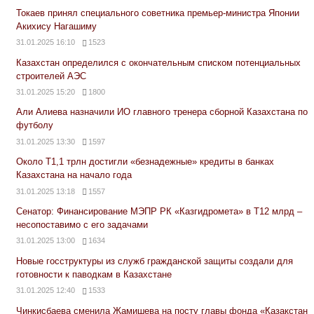
Токаев принял специального советника премьер-министра Японии
Акихису Нагашиму
31.01.2025 16:10
1523
Казахстан определился с окончательным списком потенциальных
строителей АЭС
31.01.2025 15:20
1800
Али Алиева назначили ИО главного тренера сборной Казахстана по
футболу
31.01.2025 13:30
1597
Около Т1,1 трлн достигли «безнадежные» кредиты в банках
Казахстана на начало года
31.01.2025 13:18
1557
Сенатор: Финансирование МЭПР РК «Казгидромета» в Т12 млрд –
несопоставимо с его задачами
31.01.2025 13:00
1634
Новые госструктуры из служб гражданской защиты создали для
готовности к паводкам в Казахстане
31.01.2025 12:40
1533
Чинкисбаева сменила Жамишева на посту главы фонда «Қазақстан