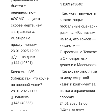
1169 (43648)
бьется с
реальностью».
«Как могут вымереть
«ОСМС: пациент
казахстанцы:
скорее мёртв, чем
глобальные сценарии
застрахован».
рисков». «Выезжаем
«Сатира не
на том, что Токаев —
преступление»
китаист» —
23.01.2025 12:00
Сыроежкин о Токаеве
День за днем
и Си, секретных
144 (40821)
делах и о Масимове».
«Казахстан хвалят за
Казахстан VS
отмену смертной
Узбекистан: кто круче
казни и критикуют за
по военной мощи?
пытки и ограничения
28.01.2025 11:00
Политика
свобод»
143 (40833)
24.01.2025 12:00
День за днем