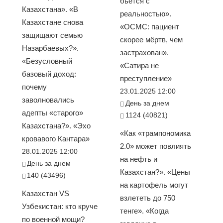
бьется с
Казахстана». «В
реальностью».
Казахстане снова
«ОСМС: пациент
защищают семью
скорее мёртв, чем
Назарбаевых?».
застрахован».
«Безусловный
«Сатира не
базовый доход:
преступление»
почему
23.01.2025 12:00
заволновались
День за днем
адепты «старого»
1124 (40821)
Казахстана?». «Эхо
«Как «трампономика
кровавого Кантара»
2.0» может повлиять
28.01.2025 12:00
на нефть и
День за днем
Казахстан?». «Цены
140 (43496)
на картофель могут
Казахстан VS
взлететь до 750
Узбекистан: кто круче
тенге». «Когда
по военной мощи?