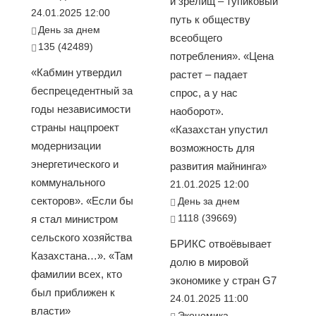
и зрелищ – тупиковый
24.01.2025 12:00
путь к обществу
День за днем
всеобщего
135 (42489)
потребления». «Цена
«Кабмин утвердил
растет – падает
беспрецедентный за
спрос, а у нас
годы независимости
наоборот».
страны нацпроект
«Казахстан упустил
модернизации
возможность для
энергетического и
развития майнинга»
коммунального
21.01.2025 12:00
секторов». «Если бы
День за днем
1118 (39669)
я стал министром
сельского хозяйства
БРИКС отвоёвывает
Казахстана…». «Там
долю в мировой
фамилии всех, кто
экономике у стран G7
был приближен к
24.01.2025 11:00
власти»
Экономика