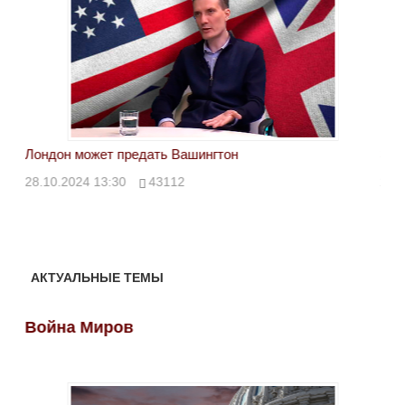
Лондон может предать Вашингтон
Эле
28.10.2024 13:30
43112
24.
АКТУАЛЬНЫЕ ТЕМЫ
Война Миров
Во