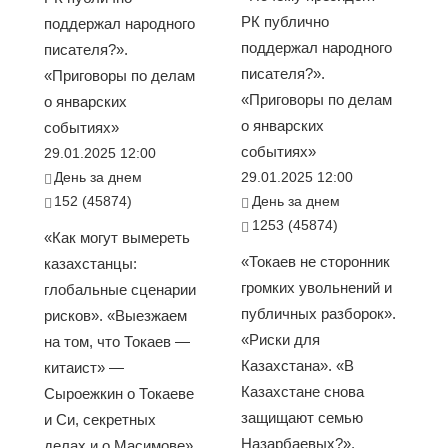
РК публично
поддержал народного
поддержал народного
писателя?».
писателя?».
«Приговоры по делам
«Приговоры по делам
о январских
о январских
событиях»
событиях»
29.01.2025 12:00
День за днем
29.01.2025 12:00
152 (45874)
День за днем
1253 (45874)
«Как могут вымереть
«Токаев не сторонник
казахстанцы:
громких увольнений и
глобальные сценарии
публичных разборок».
рисков». «Выезжаем
«Риски для
на том, что Токаев —
Казахстана». «В
китаист» —
Казахстане снова
Сыроежкин о Токаеве
защищают семью
и Си, секретных
Назарбаевых?».
делах и о Масимове».