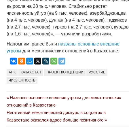
выросла на 28 тыс. человек. Стабильно растет
численность уйгур (на 9 тыс. человек), азербайджанцев
(на 4 тыс. человек), дунган (на 4 тыс. человек), таджиков
(на 2,7 тыс. человек), турков (на 2,7 тыс. человек), курдов
(на 1,6 тыс. человек)», — уточнили разработчики.
Напомним, ранее были
названы основные внешние
угрозы
для межэтнических отношений в Казахстане.
АНК
КАЗАХСТАН
ПРОЕКТ КОНЦЕПЦИИ
РУССКИЕ
ЧИСЛЕННОСТЬ
Previous
Названы основные внешние угрозы для межэтнических
Навигация
Post:
отношений в Казахстане
по
Next
Негативный межэтнический дискурс в соцсетях в
Post:
Казахстане оказался вдвое больше позитивного
записям