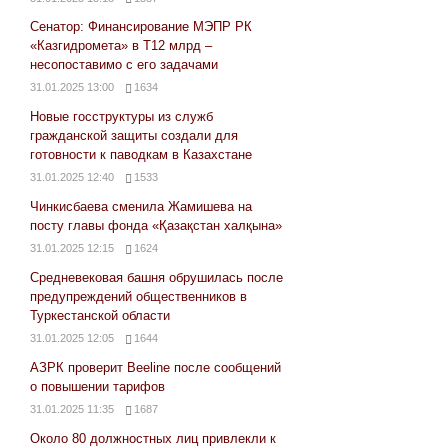
Сенатор: Финансирование МЭПР РК
«Казгидромета» в Т12 млрд –
несопоставимо с его задачами
31.01.2025 13:00
1634
Новые госструктуры из служб
гражданской защиты создали для
готовности к паводкам в Казахстане
31.01.2025 12:40
1533
Чинкисбаева сменила Жамишева на
посту главы фонда «Қазақстан халқына»
31.01.2025 12:15
1624
Средневековая башня обрушилась после
предупреждений общественников в
Туркестанской области
31.01.2025 12:05
1644
АЗРК проверит Beeline после сообщений
о повышении тарифов
31.01.2025 11:35
1687
Около 80 должностных лиц привлекли к