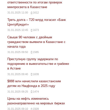
ответственности по итогам проверок
минпросвета в Казахстане
31.01.2025 11:00
1612
Треть долга – Т20 млрд погасил «Банк
ЦентрКредит»
31.01.2025 10:45
1673
Свыше 90 человек с двойным
гражданством выявили в Казахстане с
начала года
31.01.2025 09:50
1585
Преступную группу задержали по
подозрению в вымогательстве и грабеже
в Астане
31.01.2025 09:40
1639
$888 млн начислили казахстанским
детям из Нацфонда в 2025 году
31.01.2025 09:25
1474
Цены на нефть изменились
разнонаправленно на мировых биржах
31.01.2025 09:10
1509