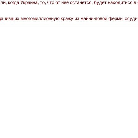
ли, когда Украина, то, что от неё останется, будет находиться в
Война Миров.
ршивших многомиллионную кражу из майнинговой фермы осуди
Сороса
08.11.2024 09: