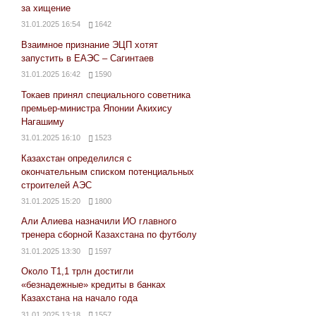
за хищение
31.01.2025 16:54
1642
Взаимное признание ЭЦП хотят
запустить в ЕАЭС – Сагинтаев
31.01.2025 16:42
1590
Токаев принял специального советника
премьер-министра Японии Акихису
Нагашиму
31.01.2025 16:10
1523
Казахстан определился с
окончательным списком потенциальных
строителей АЭС
31.01.2025 15:20
1800
Али Алиева назначили ИО главного
тренера сборной Казахстана по футболу
31.01.2025 13:30
1597
Около Т1,1 трлн достигли
«безнадежные» кредиты в банках
Казахстана на начало года
31.01.2025 13:18
1557