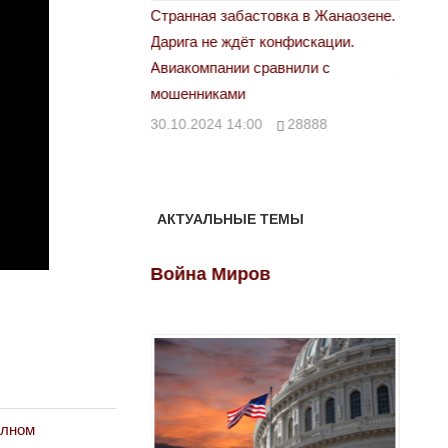
астовка в Жанаозене.
«Новый Казахстан не говорит всей
Лондон
т конфискации.
правды»
28.10.
 сравнили с
29.10.2024 09:00
39623
00
28888
АКТУАЛЬНЫЕ ТЕМЫ
ов
Война Миров
Войн
олном