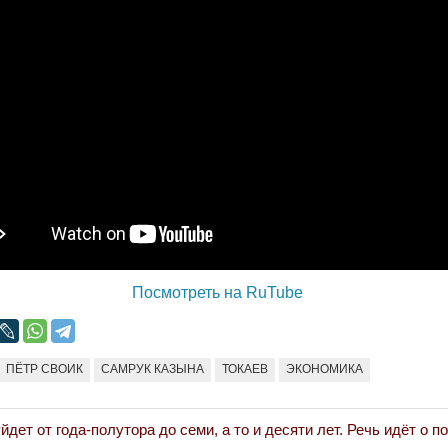
Народ выбрал свет
Странная заб
Дарига не ждё
17.10.2024 17:00
29972
Авиакомпании
мошенниками
30.10.2024 14:
Война Мир
Посмотреть на RuTube
ПЁТР СВОИК
САМРУК КАЗЫНА
ТОКАЕВ
ЭКОНОМИКА
йдет от года-полутора до семи, а то и десяти лет. Речь идёт о п