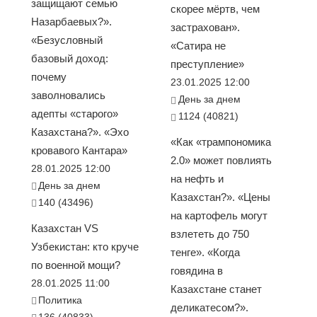
защищают семью
скорее мёртв, чем
Назарбаевых?».
застрахован».
«Безусловный
«Сатира не
базовый доход:
преступление»
почему
23.01.2025 12:00
заволновались
День за днем
адепты «старого»
1124 (40821)
Казахстана?». «Эхо
«Как «трампономика
кровавого Кантара»
2.0» может повлиять
28.01.2025 12:00
на нефть и
День за днем
Казахстан?». «Цены
140 (43496)
на картофель могут
Казахстан VS
взлететь до 750
Узбекистан: кто круче
тенге». «Когда
по военной мощи?
говядина в
28.01.2025 11:00
Казахстане станет
Политика
деликатесом?».
136 (40833)