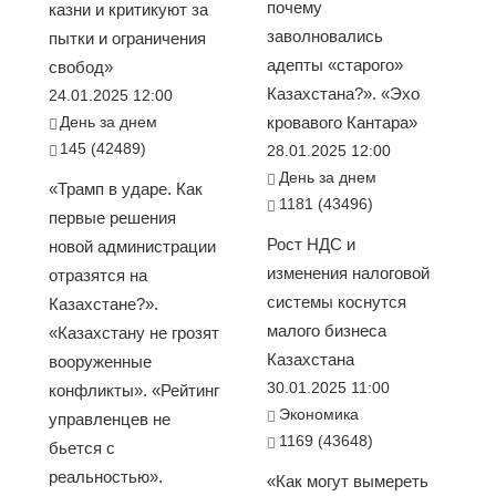
почему
казни и критикуют за
заволновались
пытки и ограничения
адепты «старого»
свобод»
Казахстана?». «Эхо
24.01.2025 12:00
День за днем
кровавого Кантара»
145 (42489)
28.01.2025 12:00
День за днем
«Трамп в ударе. Как
1181 (43496)
первые решения
Рост НДС и
новой администрации
изменения налоговой
отразятся на
системы коснутся
Казахстане?».
малого бизнеса
«Казахстану не грозят
Казахстана
вооруженные
30.01.2025 11:00
конфликты». «Рейтинг
Экономика
управленцев не
1169 (43648)
бьется с
реальностью».
«Как могут вымереть