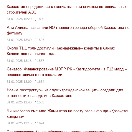
Казахстан определился с окончательным списком потенциальных
строителей АЭС
31.01.2025 15:20
1800
Али Алиева назначили ИО главного тренера сборной Казахстана по
футболу
31.01.2025 13:30
1597
Около Т1,1 трлн достигли «безнадежные» кредиты в банках
Казахстана на начало года
31.01.2025 13:18
1557
Сенатор: Финансирование МЭПР РК «Казгидромета» в Т12 млрд –
несопоставимо с его задачами
31.01.2025 13:00
1634
Новые госструктуры из служб гражданской защиты создали для
готовности к паводкам в Казахстане
31.01.2025 12:40
1533
Чинкисбаева сменила Жамишева на посту главы фонда «Қазақстан
халқына»
31.01.2025 12:15
1624
Средневековая башня обрушилась после предупреждений