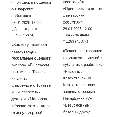
писателя?».
«Приговоры по делам
«Приговоры по делам
о январских
о январских
событиях»
событиях»
29.01.2025 12:00
День за днем
29.01.2025 12:00
152 (45874)
День за днем
1253 (45874)
«Как могут вымереть
«Токаев не сторонник
казахстанцы:
громких увольнений и
глобальные сценарии
публичных разборок».
рисков». «Выезжаем
«Риски для
на том, что Токаев —
Казахстана». «В
китаист» —
Казахстане снова
Сыроежкин о Токаеве
защищают семью
и Си, секретных
Назарбаевых?».
делах и о Масимове».
«Безусловный
«Казахстан хвалят за
базовый доход:
отмену смертной