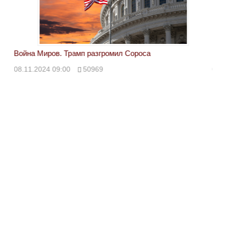
Война Миров. Трамп разгромил Сороса
Вой
08.11.2024 09:00
50969
08.