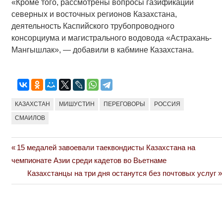
«Кроме того, рассмотрены вопросы газификации
северных и восточных регионов Казахстана,
деятельность Каспийского трубопроводного
консорциума и магистрального водовода «Астрахань-
Мангышлак», — добавили в кабмине Казахстана.
КАЗАХСТАН
МИШУСТИН
ПЕРЕГОВОРЫ
РОССИЯ
СМАИЛОВ
Previous
15 медалей завоевали таеквондисты Казахстана на
Навигация
Post:
чемпионате Азии среди кадетов во Вьетнаме
по
Next
Казахстанцы на три дня останутся без почтовых услуг
Post:
записям