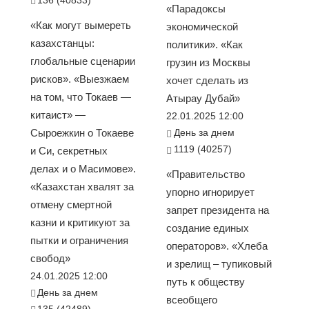
«Парадоксы
«Как могут вымереть
экономической
казахстанцы:
политики». «Как
глобальные сценарии
грузин из Москвы
рисков». «Выезжаем
хочет сделать из
на том, что Токаев —
Атырау Дубай»
китаист» —
22.01.2025 12:00
Сыроежкин о Токаеве
День за днем
1119 (40257)
и Си, секретных
делах и о Масимове».
«Правительство
«Казахстан хвалят за
упорно игнорирует
отмену смертной
запрет президента на
казни и критикуют за
создание единых
пытки и ограничения
операторов». «Хлеба
свобод»
и зрелищ – тупиковый
24.01.2025 12:00
путь к обществу
День за днем
всеобщего
135 (42489)