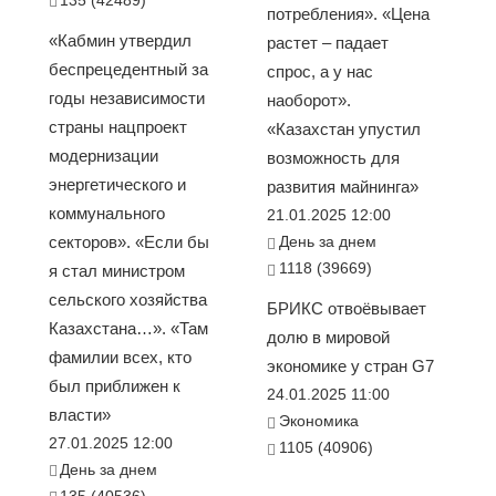
потребления». «Цена
«Кабмин утвердил
растет – падает
беспрецедентный за
спрос, а у нас
годы независимости
наоборот».
страны нацпроект
«Казахстан упустил
модернизации
возможность для
энергетического и
развития майнинга»
коммунального
21.01.2025 12:00
секторов». «Если бы
День за днем
1118 (39669)
я стал министром
сельского хозяйства
БРИКС отвоёвывает
Казахстана…». «Там
долю в мировой
фамилии всех, кто
экономике у стран G7
был приближен к
24.01.2025 11:00
власти»
Экономика
27.01.2025 12:00
1105 (40906)
День за днем
135 (40536)