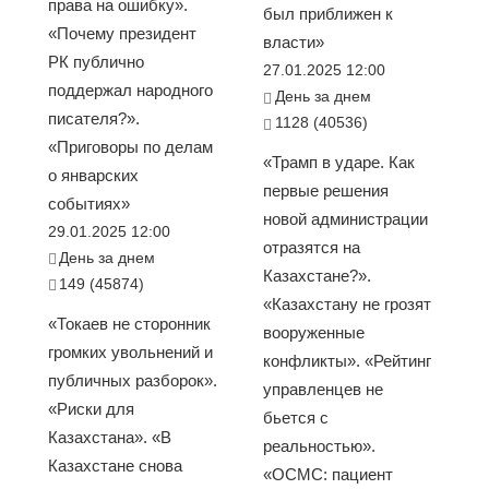
права на ошибку».
был приближен к
«Почему президент
власти»
РК публично
27.01.2025 12:00
поддержал народного
День за днем
писателя?».
1128 (40536)
«Приговоры по делам
«Трамп в ударе. Как
о январских
первые решения
событиях»
новой администрации
29.01.2025 12:00
отразятся на
День за днем
Казахстане?».
149 (45874)
«Казахстану не грозят
«Токаев не сторонник
вооруженные
громких увольнений и
конфликты». «Рейтинг
публичных разборок».
управленцев не
«Риски для
бьется с
Казахстана». «В
реальностью».
Казахстане снова
«ОСМС: пациент