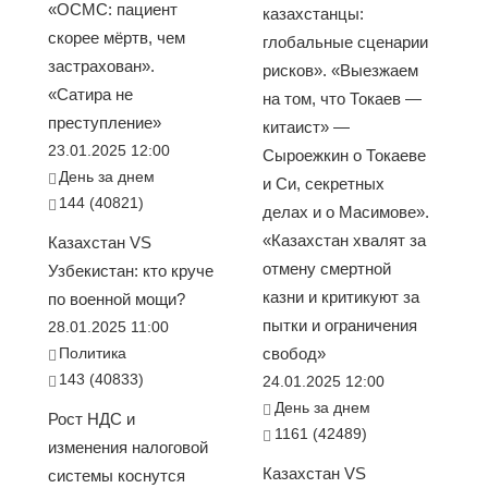
«ОСМС: пациент
казахстанцы:
скорее мёртв, чем
глобальные сценарии
застрахован».
рисков». «Выезжаем
«Сатира не
на том, что Токаев —
преступление»
китаист» —
23.01.2025 12:00
Сыроежкин о Токаеве
День за днем
и Си, секретных
144 (40821)
делах и о Масимове».
«Казахстан хвалят за
Казахстан VS
отмену смертной
Узбекистан: кто круче
казни и критикуют за
по военной мощи?
пытки и ограничения
28.01.2025 11:00
Политика
свобод»
143 (40833)
24.01.2025 12:00
День за днем
Рост НДС и
1161 (42489)
изменения налоговой
Казахстан VS
системы коснутся