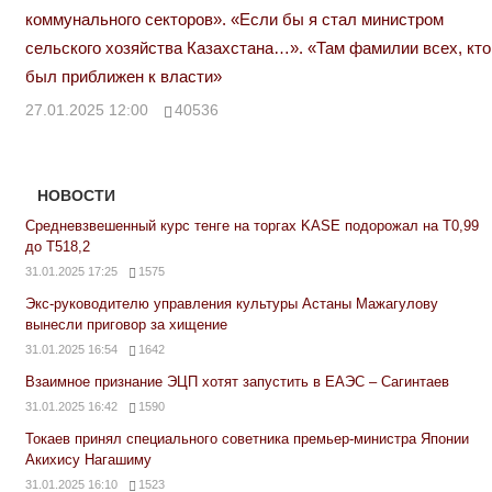
коммунального секторов». «Если бы я стал министром
сельского хозяйства Казахстана…». «Там фамилии всех, кто
был приближен к власти»
27.01.2025 12:00
40536
НОВОСТИ
Средневзвешенный курс тенге на торгах KASE подорожал на Т0,99
до Т518,2
31.01.2025 17:25
1575
Экс-руководителю управления культуры Астаны Мажагулову
вынесли приговор за хищение
31.01.2025 16:54
1642
Взаимное признание ЭЦП хотят запустить в ЕАЭС – Сагинтаев
31.01.2025 16:42
1590
Токаев принял специального советника премьер-министра Японии
Акихису Нагашиму
31.01.2025 16:10
1523