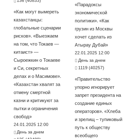
136 (40833)
«Парадоксы
«Как могут вымереть
экономической
казахстанцы:
политики». «Как
глобальные сценарии
грузин из Москвы
рисков». «Выезжаем
хочет сделать из
на том, что Токаев —
Атырау Дубай»
китаист» —
22.01.2025 12:00
Сыроежкин о Токаеве
День за днем
1119 (40257)
и Си, секретных
делах и о Масимове».
«Правительство
«Казахстан хвалят за
упорно игнорирует
отмену смертной
запрет президента на
казни и критикуют за
создание единых
пытки и ограничения
операторов». «Хлеба
свобод»
и зрелищ – тупиковый
24.01.2025 12:00
путь к обществу
День за днем
всеобщего