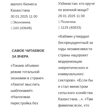
Узбекистан: кто круче
малого бизнеса
по военной мощи?
Казахстана
28.01.2025 11:00
30.01.2025 11:00
Политика
Экономика
1129 (40833)
143 (43648)
«Кабмин утвердил
беспрецедентный за
годы независимости
САМОЕ ЧИТАЕМОЕ
страны нацпроект
ЗА ВЧЕРА
модернизации
«Токаев объявил
энергетического и
режим тотальной
коммунального
экономии в стране».
секторов». «Если бы
«Хватит мыслить
я стал министром
шаблонами!».
сельского хозяйства
«Налоговая
Казахстана…». «Там
перестройка без
фамилии всех, кто