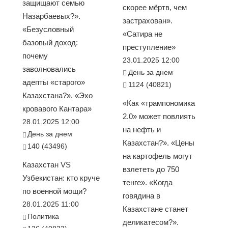
защищают семью
скорее мёртв, чем
Назарбаевых?».
застрахован».
«Безусловный
«Сатира не
базовый доход:
преступление»
почему
23.01.2025 12:00
заволновались
День за днем
адепты «старого»
1124 (40821)
Казахстана?». «Эхо
«Как «трампономика
кровавого Кантара»
2.0» может повлиять
28.01.2025 12:00
на нефть и
День за днем
Казахстан?». «Цены
140 (43496)
на картофель могут
Казахстан VS
взлететь до 750
Узбекистан: кто круче
тенге». «Когда
по военной мощи?
говядина в
28.01.2025 11:00
Казахстане станет
Политика
деликатесом?».