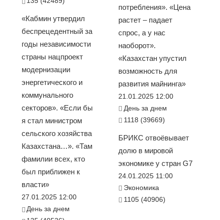
135 (42489)
потребления». «Цена
«Кабмин утвердил
растет – падает
беспрецедентный за
спрос, а у нас
годы независимости
наоборот».
страны нацпроект
«Казахстан упустил
модернизации
возможность для
энергетического и
развития майнинга»
коммунального
21.01.2025 12:00
секторов». «Если бы
День за днем
1118 (39669)
я стал министром
сельского хозяйства
БРИКС отвоёвывает
Казахстана…». «Там
долю в мировой
фамилии всех, кто
экономике у стран G7
был приближен к
24.01.2025 11:00
власти»
Экономика
27.01.2025 12:00
1105 (40906)
День за днем