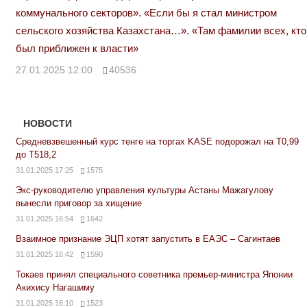
коммунального секторов». «Если бы я стал министром
сельского хозяйства Казахстана…». «Там фамилии всех, кто
был приближен к власти»
27.01.2025 12:00
40536
НОВОСТИ
Средневзвешенный курс тенге на торгах KASE подорожал на Т0,99
до Т518,2
31.01.2025 17:25
1575
Экс-руководителю управления культуры Астаны Мажагулову
вынесли приговор за хищение
31.01.2025 16:54
1642
Взаимное признание ЭЦП хотят запустить в ЕАЭС – Сагинтаев
31.01.2025 16:42
1590
Токаев принял специального советника премьер-министра Японии
Акихису Нагашиму
31.01.2025 16:10
1523