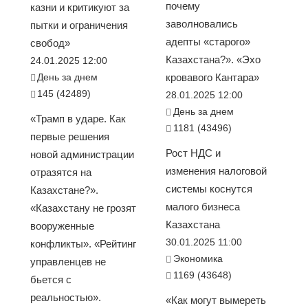
почему
казни и критикуют за
заволновались
пытки и ограничения
адепты «старого»
свобод»
Казахстана?». «Эхо
24.01.2025 12:00
День за днем
кровавого Кантара»
145 (42489)
28.01.2025 12:00
День за днем
«Трамп в ударе. Как
1181 (43496)
первые решения
Рост НДС и
новой администрации
изменения налоговой
отразятся на
системы коснутся
Казахстане?».
малого бизнеса
«Казахстану не грозят
Казахстана
вооруженные
30.01.2025 11:00
конфликты». «Рейтинг
Экономика
управленцев не
1169 (43648)
бьется с
реальностью».
«Как могут вымереть