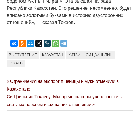
орденом «Алтын Қыран». Эта высшая награда
Республики Казахстан. Это решение, несомненно, будет
вписано золотыми буквами в историю двусторонних
отношений», — сказал Токаев.
ВЫСТУПЛЕНИЕ
КАЗАХСТАН
КИТАЙ
СИ ЦЗИНЬПИН
ТОКАЕВ
Previous
Ограничения на экспорт пшеницы и муки отменили в
Навигация
Post:
Казахстане
по
Next
Си Цзиньпин Токаеву: Мы преисполнены уверенности в
Post:
светлых перспективах наших отношений
записям