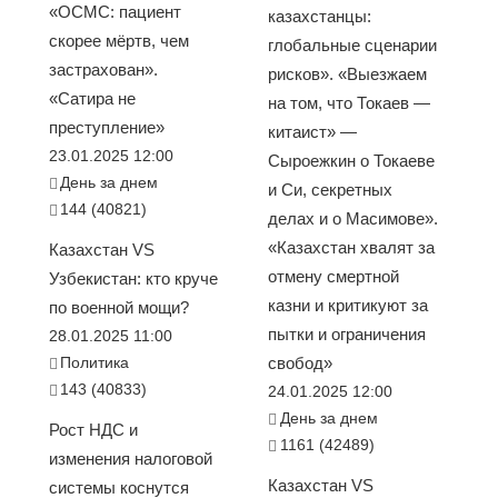
«ОСМС: пациент
казахстанцы:
скорее мёртв, чем
глобальные сценарии
застрахован».
рисков». «Выезжаем
«Сатира не
на том, что Токаев —
преступление»
китаист» —
23.01.2025 12:00
Сыроежкин о Токаеве
День за днем
и Си, секретных
144 (40821)
делах и о Масимове».
«Казахстан хвалят за
Казахстан VS
отмену смертной
Узбекистан: кто круче
казни и критикуют за
по военной мощи?
пытки и ограничения
28.01.2025 11:00
Политика
свобод»
143 (40833)
24.01.2025 12:00
День за днем
Рост НДС и
1161 (42489)
изменения налоговой
Казахстан VS
системы коснутся