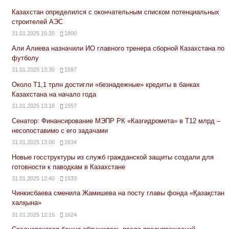
Казахстан определился с окончательным списком потенциальных
строителей АЭС
31.01.2025 15:20
1800
Али Алиева назначили ИО главного тренера сборной Казахстана по
футболу
31.01.2025 13:30
1597
Около Т1,1 трлн достигли «безнадежные» кредиты в банках
Казахстана на начало года
31.01.2025 13:18
1557
Сенатор: Финансирование МЭПР РК «Казгидромета» в Т12 млрд –
несопоставимо с его задачами
31.01.2025 13:00
1634
Новые госструктуры из служб гражданской защиты создали для
готовности к паводкам в Казахстане
31.01.2025 12:40
1533
Чинкисбаева сменила Жамишева на посту главы фонда «Қазақстан
халқына»
31.01.2025 12:15
1624