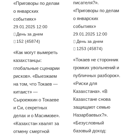
писателя?».
«Приговоры по делам
«Приговоры по делам
о январских
о январских
событиях»
событиях»
29.01.2025 12:00
День за днем
29.01.2025 12:00
152 (45874)
День за днем
1253 (45874)
«Как могут вымереть
«Токаев не сторонник
казахстанцы:
громких увольнений и
глобальные сценарии
публичных разборок».
рисков». «Выезжаем
«Риски для
на том, что Токаев —
Казахстана». «В
китаист» —
Казахстане снова
Сыроежкин о Токаеве
защищают семью
и Си, секретных
Назарбаевых?».
делах и о Масимове».
«Безусловный
«Казахстан хвалят за
базовый доход:
отмену смертной