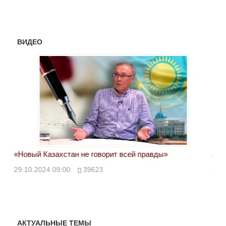
ВИДЕО
«Новый Казахстан не говорит всей правды»
Лон
ми
29.10.2024 09:00
39623
28.
АКТУАЛЬНЫЕ ТЕМЫ