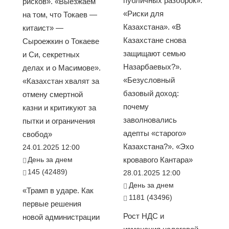
публичных разборок».
рисков». «Выезжаем
«Риски для
на том, что Токаев —
Казахстана». «В
китаист» —
Казахстане снова
Сыроежкин о Токаеве
защищают семью
и Си, секретных
Назарбаевых?».
делах и о Масимове».
«Безусловный
«Казахстан хвалят за
базовый доход:
отмену смертной
почему
казни и критикуют за
заволновались
пытки и ограничения
адепты «старого»
свобод»
Казахстана?». «Эхо
24.01.2025 12:00
День за днем
кровавого Кантара»
145 (42489)
28.01.2025 12:00
День за днем
«Трамп в ударе. Как
1181 (43496)
первые решения
Рост НДС и
новой администрации