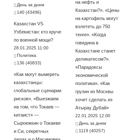
на нефть и
День за днем
Казахстан?». «Цены
140 (43496)
на картофель могут
Казахстан VS
взлететь до 750
Узбекистан: кто круче
тенге». «Когда
по военной мощи?
говядина в
28.01.2025 11:00
Казахстане станет
Политика
деликатесом?».
136 (40833)
«Парадоксы
«Как могут вымереть
экономической
казахстанцы:
политики». «Как
глобальные сценарии
грузин из Москвы
рисков». «Выезжаем
хочет сделать из
на том, что Токаев —
Атырау Дубай»
китаист» —
22.01.2025 12:00
Сыроежкин о Токаеве
День за днем
1119 (40257)
и Си, секретных
делах и о Масимове».