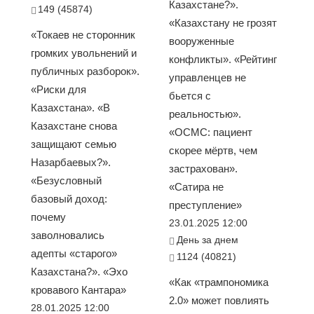
Казахстане?».
149 (45874)
«Казахстану не грозят
«Токаев не сторонник
вооруженные
громких увольнений и
конфликты». «Рейтинг
публичных разборок».
управленцев не
«Риски для
бьется с
Казахстана». «В
реальностью».
Казахстане снова
«ОСМС: пациент
защищают семью
скорее мёртв, чем
Назарбаевых?».
застрахован».
«Безусловный
«Сатира не
базовый доход:
преступление»
почему
23.01.2025 12:00
заволновались
День за днем
адепты «старого»
1124 (40821)
Казахстана?». «Эхо
«Как «трампономика
кровавого Кантара»
2.0» может повлиять
28.01.2025 12:00