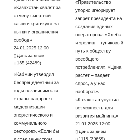
«Правительство
«Казахстан хвалят за
упорно игнорирует
отмену смертной
запрет президента на
казни и критикуют за
создание единых
пытки и ограничения
операторов». «Хлеба
свобод»
и зрелищ – тупиковый
24.01.2025 12:00
путь к обществу
День за днем
всеобщего
135 (42489)
потребления». «Цена
«Кабмин утвердил
растет – падает
беспрецедентный за
спрос, а у нас
годы независимости
наоборот».
страны нацпроект
«Казахстан упустил
модернизации
возможность для
энергетического и
развития майнинга»
коммунального
21.01.2025 12:00
секторов». «Если бы
День за днем
1118 (39669)
я стал министром