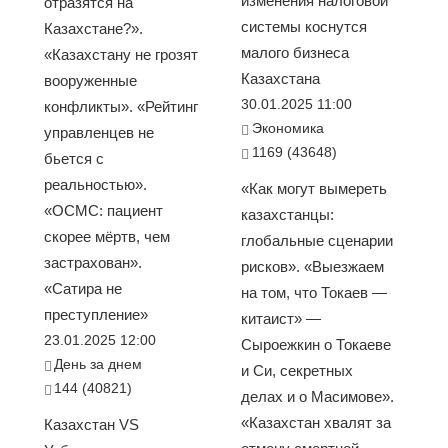
изменения налоговой
отразятся на
системы коснутся
Казахстане?».
малого бизнеса
«Казахстану не грозят
Казахстана
вооруженные
30.01.2025 11:00
конфликты». «Рейтинг
Экономика
управленцев не
1169 (43648)
бьется с
реальностью».
«Как могут вымереть
«ОСМС: пациент
казахстанцы:
скорее мёртв, чем
глобальные сценарии
застрахован».
рисков». «Выезжаем
«Сатира не
на том, что Токаев —
преступление»
китаист» —
23.01.2025 12:00
Сыроежкин о Токаеве
День за днем
и Си, секретных
144 (40821)
делах и о Масимове».
«Казахстан хвалят за
Казахстан VS