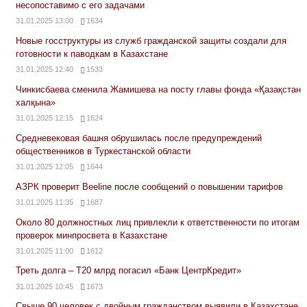
несопоставимо с его задачами
31.01.2025 13:00
1634
Новые госструктуры из служб гражданской защиты создали для
готовности к паводкам в Казахстане
31.01.2025 12:40
1533
Чинкисбаева сменила Жамишева на посту главы фонда «Қазақстан
халқына»
31.01.2025 12:15
1624
Средневековая башня обрушилась после предупреждений
общественников в Туркестанской области
31.01.2025 12:05
1644
АЗРК проверит Beeline после сообщений о повышении тарифов
31.01.2025 11:35
1687
Около 80 должностных лиц привлекли к ответственности по итогам
проверок минпросвета в Казахстане
31.01.2025 11:00
1612
Треть долга – Т20 млрд погасил «Банк ЦентрКредит»
31.01.2025 10:45
1673
Свыше 90 человек с двойным гражданством выявили в Казахстане