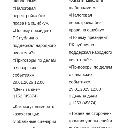
«Хватит мыслить
шаблонами!».
шаблонами!».
«Налоговая
«Налоговая
перестройка без
перестройка без
права на ошибку».
права на ошибку».
«Почему президент
«Почему президент
РК публично
РК публично
поддержал народного
поддержал народного
писателя?».
писателя?».
«Приговоры по делам
«Приговоры по делам
о январских
о январских
событиях»
событиях»
29.01.2025 12:00
День за днем
29.01.2025 12:00
152 (45874)
День за днем
1253 (45874)
«Как могут вымереть
«Токаев не сторонник
казахстанцы:
громких увольнений и
глобальные сценарии