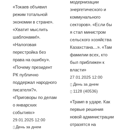
модернизации
«Токаев объявил
энергетического и
режим тотальной
коммунального
экономии в стране».
секторов». «Если бы
«Хватит мыслить
я стал министром
шаблонами!».
сельского хозяйства
«Налоговая
Казахстана…». «Там
перестройка без
фамилии всех, кто
права на ошибку».
был приближен к
«Почему президент
власти»
РК публично
27.01.2025 12:00
поддержал народного
День за днем
писателя?».
1128 (40536)
«Приговоры по делам
«Трамп в ударе. Как
о январских
первые решения
событиях»
новой администрации
29.01.2025 12:00
отразятся на
День за днем