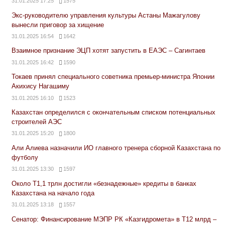
31.01.2025 17:25
1575
Экс-руководителю управления культуры Астаны Мажагулову
вынесли приговор за хищение
31.01.2025 16:54
1642
Взаимное признание ЭЦП хотят запустить в ЕАЭС – Сагинтаев
31.01.2025 16:42
1590
Токаев принял специального советника премьер-министра Японии
Акихису Нагашиму
31.01.2025 16:10
1523
Казахстан определился с окончательным списком потенциальных
строителей АЭС
31.01.2025 15:20
1800
Али Алиева назначили ИО главного тренера сборной Казахстана по
футболу
31.01.2025 13:30
1597
Около Т1,1 трлн достигли «безнадежные» кредиты в банках
Казахстана на начало года
31.01.2025 13:18
1557
Сенатор: Финансирование МЭПР РК «Казгидромета» в Т12 млрд –