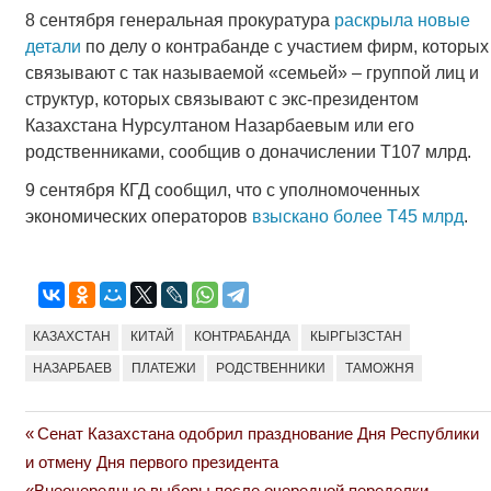
8 сентября генеральная прокуратура
раскрыла новые
детали
по делу о контрабанде с участием фирм, которых
связывают с так называемой «семьей» – группой лиц и
структур, которых связывают с экс-президентом
Казахстана Нурсултаном Назарбаевым или его
родственниками, сообщив о доначислении Т107 млрд.
9 сентября КГД сообщил, что с уполномоченных
экономических операторов
взыскано более Т45 млрд
.
КАЗАХСТАН
КИТАЙ
КОНТРАБАНДА
КЫРГЫЗСТАН
НАЗАРБАЕВ
ПЛАТЕЖИ
РОДСТВЕННИКИ
ТАМОЖНЯ
Previous
Сенат Казахстана одобрил празднование Дня Республики
Навигация
Post:
и отмену Дня первого президента
по
Next
«Внеочередные выборы после очередной переделки