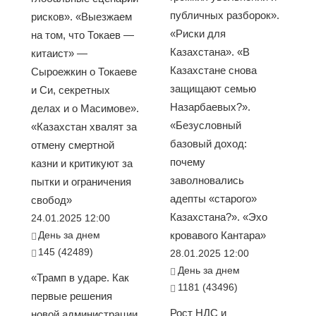
публичных разборок».
рисков». «Выезжаем
«Риски для
на том, что Токаев —
Казахстана». «В
китаист» —
Казахстане снова
Сыроежкин о Токаеве
защищают семью
и Си, секретных
Назарбаевых?».
делах и о Масимове».
«Безусловный
«Казахстан хвалят за
базовый доход:
отмену смертной
почему
казни и критикуют за
заволновались
пытки и ограничения
адепты «старого»
свобод»
Казахстана?». «Эхо
24.01.2025 12:00
День за днем
кровавого Кантара»
145 (42489)
28.01.2025 12:00
День за днем
«Трамп в ударе. Как
1181 (43496)
первые решения
Рост НДС и
новой администрации