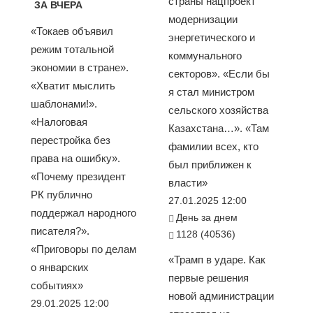
страны нацпроект
ЗА ВЧЕРА
модернизации
«Токаев объявил
энергетического и
режим тотальной
коммунального
экономии в стране».
секторов». «Если бы
«Хватит мыслить
я стал министром
шаблонами!».
сельского хозяйства
«Налоговая
Казахстана…». «Там
перестройка без
фамилии всех, кто
права на ошибку».
был приближен к
«Почему президент
власти»
РК публично
27.01.2025 12:00
поддержал народного
День за днем
писателя?».
1128 (40536)
«Приговоры по делам
«Трамп в ударе. Как
о январских
первые решения
событиях»
новой администрации
29.01.2025 12:00