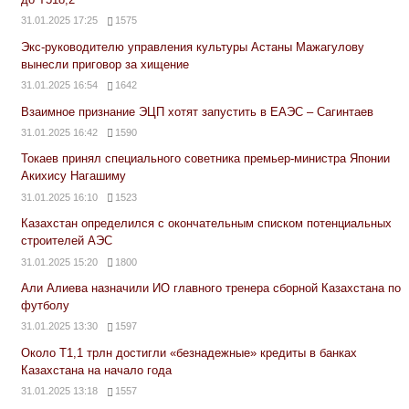
31.01.2025 17:25
1575
Экс-руководителю управления культуры Астаны Мажагулову
вынесли приговор за хищение
31.01.2025 16:54
1642
Взаимное признание ЭЦП хотят запустить в ЕАЭС – Сагинтаев
31.01.2025 16:42
1590
Токаев принял специального советника премьер-министра Японии
Акихису Нагашиму
31.01.2025 16:10
1523
Казахстан определился с окончательным списком потенциальных
строителей АЭС
31.01.2025 15:20
1800
Али Алиева назначили ИО главного тренера сборной Казахстана по
футболу
31.01.2025 13:30
1597
Около Т1,1 трлн достигли «безнадежные» кредиты в банках
Казахстана на начало года
31.01.2025 13:18
1557