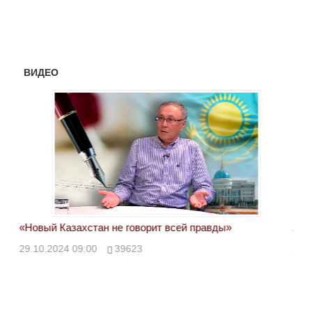
ВИДЕО
«Новый Казахстан не говорит всей правды»
Лон
ми
29.10.2024 09:00
39623
28.