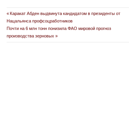
Previous
Каракат Абден выдвинута кандидатом в президенты от
Навигация
Post:
Нацальянса профсоцработников
по
Next
Почти на 6 млн тонн понизила ФАО мировой прогноз
Post:
производства зерновых
записям