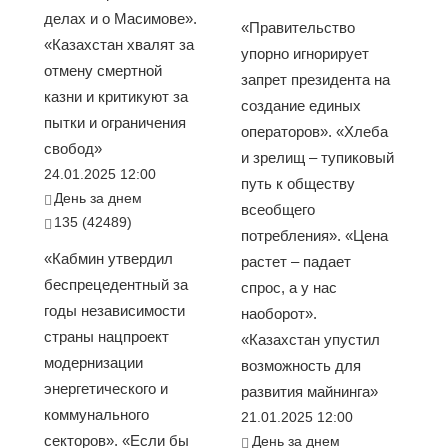
делах и о Масимове».
«Правительство
«Казахстан хвалят за
упорно игнорирует
отмену смертной
запрет президента на
казни и критикуют за
создание единых
пытки и ограничения
операторов». «Хлеба
свобод»
и зрелищ – тупиковый
24.01.2025 12:00
путь к обществу
День за днем
всеобщего
135 (42489)
потребления». «Цена
«Кабмин утвердил
растет – падает
беспрецедентный за
спрос, а у нас
годы независимости
наоборот».
страны нацпроект
«Казахстан упустил
модернизации
возможность для
энергетического и
развития майнинга»
коммунального
21.01.2025 12:00
секторов». «Если бы
День за днем