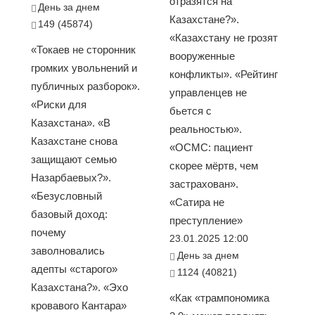
отразятся на
День за днем
Казахстане?».
149 (45874)
«Казахстану не грозят
«Токаев не сторонник
вооруженные
громких увольнений и
конфликты». «Рейтинг
публичных разборок».
управленцев не
«Риски для
бьется с
Казахстана». «В
реальностью».
Казахстане снова
«ОСМС: пациент
защищают семью
скорее мёртв, чем
Назарбаевых?».
застрахован».
«Безусловный
«Сатира не
базовый доход:
преступление»
почему
23.01.2025 12:00
заволновались
День за днем
адепты «старого»
1124 (40821)
Казахстана?». «Эхо
«Как «трампономика
кровавого Кантара»