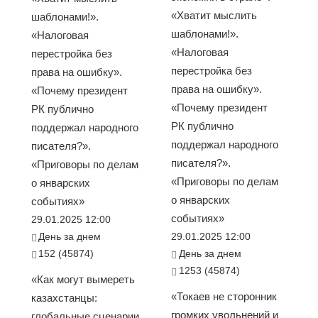
«Хватит мыслить
шаблонами!».
шаблонами!».
«Налоговая
«Налоговая
перестройка без
перестройка без
права на ошибку».
права на ошибку».
«Почему президент
«Почему президент
РК публично
РК публично
поддержал народного
поддержал народного
писателя?».
писателя?».
«Приговоры по делам
«Приговоры по делам
о январских
о январских
событиях»
событиях»
29.01.2025 12:00
День за днем
29.01.2025 12:00
152 (45874)
День за днем
1253 (45874)
«Как могут вымереть
«Токаев не сторонник
казахстанцы:
громких увольнений и
глобальные сценарии