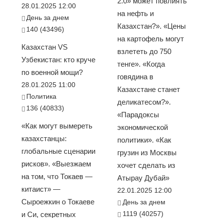
2.0» может повлиять
28.01.2025 12:00
на нефть и
День за днем
Казахстан?». «Цены
140 (43496)
на картофель могут
Казахстан VS
взлететь до 750
Узбекистан: кто круче
тенге». «Когда
по военной мощи?
говядина в
28.01.2025 11:00
Казахстане станет
Политика
деликатесом?».
136 (40833)
«Парадоксы
«Как могут вымереть
экономической
казахстанцы:
политики». «Как
глобальные сценарии
грузин из Москвы
рисков». «Выезжаем
хочет сделать из
на том, что Токаев —
Атырау Дубай»
китаист» —
22.01.2025 12:00
Сыроежкин о Токаеве
День за днем
1119 (40257)
и Си, секретных