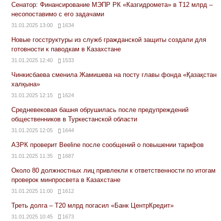
Сенатор: Финансирование МЭПР РК «Казгидромета» в Т12 млрд –
несопоставимо с его задачами
31.01.2025 13:00
1634
Новые госструктуры из служб гражданской защиты создали для
готовности к паводкам в Казахстане
31.01.2025 12:40
1533
Чинкисбаева сменила Жамишева на посту главы фонда «Қазақстан
халқына»
31.01.2025 12:15
1624
Средневековая башня обрушилась после предупреждений
общественников в Туркестанской области
31.01.2025 12:05
1644
АЗРК проверит Beeline после сообщений о повышении тарифов
31.01.2025 11:35
1687
Около 80 должностных лиц привлекли к ответственности по итогам
проверок минпросвета в Казахстане
31.01.2025 11:00
1612
Треть долга – Т20 млрд погасил «Банк ЦентрКредит»
31.01.2025 10:45
1673