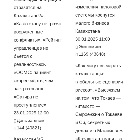
изменения налоговой
отразятся на
системы коснутся
Казахстане?».
малого бизнеса
«Казахстану не грозят
Казахстана
вооруженные
30.01.2025 11:00
конфликты». «Рейтинг
Экономика
управленцев не
1169 (43648)
бьется с
реальностью».
«Как могут вымереть
«ОСМС: пациент
казахстанцы:
скорее мёртв, чем
глобальные сценарии
застрахован».
рисков». «Выезжаем
«Сатира не
на том, что Токаев —
преступление»
китаист» —
23.01.2025 12:00
Сыроежкин о Токаеве
День за днем
и Си, секретных
144 (40821)
делах и о Масимове».
«Казахстан хвалят за
Казахстан VS