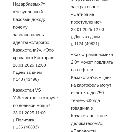
Назарбаевых?».
застрахован».
«Безусловный
«Сатира не
базовый доход:
преступление»
почему
23.01.2025 12:00
заволновались
День за днем
адепты «старого»
1124 (40821)
Казахстана?». «Эхо
«Как «трампономика
кровавого Кантара»
2.0» может повлиять
28.01.2025 12:00
на нефть и
День за днем
Казахстан?». «Цены
140 (43496)
на картофель могут
Казахстан VS
взлететь до 750
Узбекистан: кто круче
тенге». «Когда
по военной мощи?
говядина в
28.01.2025 11:00
Казахстане станет
Политика
деликатесом?».
136 (40833)
«Парадоксы