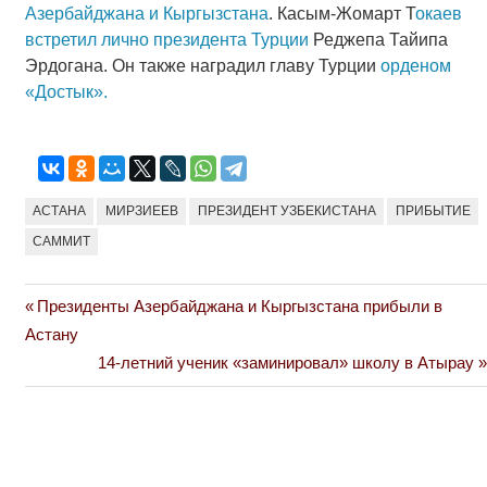
Азербайджана и Кыргызстана
. Касым-Жомарт Т
окаев
встретил лично президента Турции
Реджепа Тайипа
Эрдогана. Он также наградил главу Турции
орденом
«Достык».
АСТАНА
МИРЗИЕЕВ
ПРЕЗИДЕНТ УЗБЕКИСТАНА
ПРИБЫТИЕ
САММИТ
Previous
Президенты Азербайджана и Кыргызстана прибыли в
Навигация
Post:
Астану
по
Next
14-летний ученик «заминировал» школу в Атырау
Post:
записям