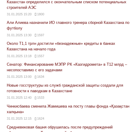
Казахстан определился с окончательным списком потенциальных
строителей АЭС
31.01.2025 15:20
1800
Али Алиева назначили ИО главного тренера сборной Казахстана по
футболу
31.01.2025 13:30
1597
Около Т1,1 трлн достигли «безнадежные» кредиты в банках
Казахстана на начало года
31.01.2025 13:18
1557
Сенатор: Финансирование МЭПР РК «Казгидромета» в Т12 млрд –
несопоставимо с его задачами
31.01.2025 13:00
1634
Новые госструктуры из служб гражданской защиты создали для
готовности к паводкам в Казахстане
31.01.2025 12:40
1533
Чинкисбаева сменила Жамишева на посту главы фонда «Қазақстан
халқына»
31.01.2025 12:15
1624
Средневековая башня обрушилась после предупреждений