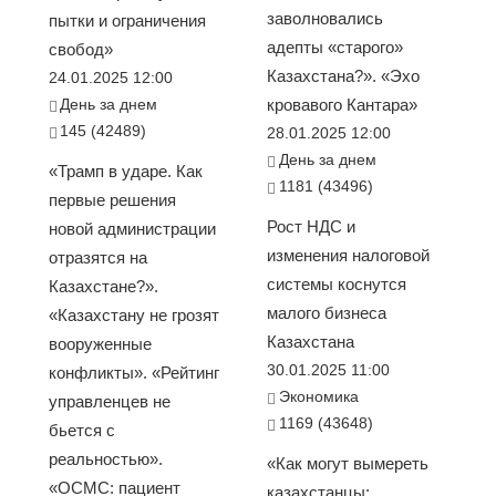
заволновались
пытки и ограничения
адепты «старого»
свобод»
Казахстана?». «Эхо
24.01.2025 12:00
День за днем
кровавого Кантара»
145 (42489)
28.01.2025 12:00
День за днем
«Трамп в ударе. Как
1181 (43496)
первые решения
Рост НДС и
новой администрации
изменения налоговой
отразятся на
системы коснутся
Казахстане?».
малого бизнеса
«Казахстану не грозят
Казахстана
вооруженные
30.01.2025 11:00
конфликты». «Рейтинг
Экономика
управленцев не
1169 (43648)
бьется с
реальностью».
«Как могут вымереть
«ОСМС: пациент
казахстанцы: