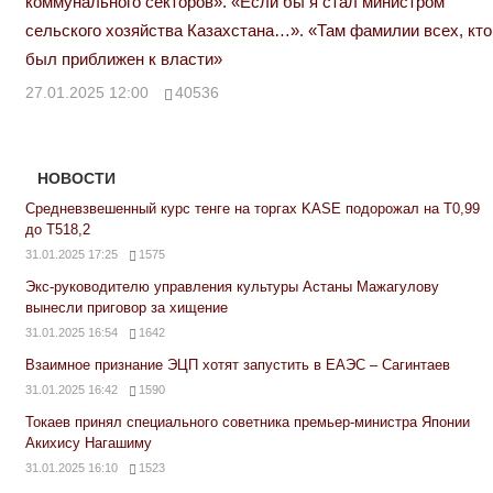
коммунального секторов». «Если бы я стал министром
сельского хозяйства Казахстана…». «Там фамилии всех, кто
был приближен к власти»
27.01.2025 12:00
40536
НОВОСТИ
Средневзвешенный курс тенге на торгах KASE подорожал на Т0,99
до Т518,2
31.01.2025 17:25
1575
Экс-руководителю управления культуры Астаны Мажагулову
вынесли приговор за хищение
31.01.2025 16:54
1642
Взаимное признание ЭЦП хотят запустить в ЕАЭС – Сагинтаев
31.01.2025 16:42
1590
Токаев принял специального советника премьер-министра Японии
Акихису Нагашиму
31.01.2025 16:10
1523