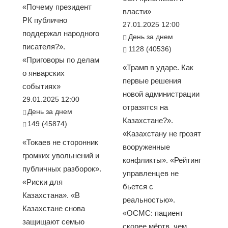
«Почему президент
власти»
РК публично
27.01.2025 12:00
поддержал народного
День за днем
писателя?».
1128 (40536)
«Приговоры по делам
«Трамп в ударе. Как
о январских
первые решения
событиях»
новой администрации
29.01.2025 12:00
отразятся на
День за днем
Казахстане?».
149 (45874)
«Казахстану не грозят
«Токаев не сторонник
вооруженные
громких увольнений и
конфликты». «Рейтинг
публичных разборок».
управленцев не
«Риски для
бьется с
Казахстана». «В
реальностью».
Казахстане снова
«ОСМС: пациент
защищают семью
скорее мёртв, чем