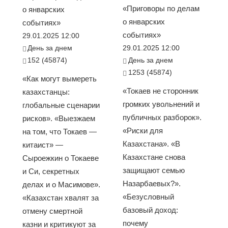
«Приговоры по делам
о январских
о январских
событиях»
событиях»
29.01.2025 12:00
День за днем
29.01.2025 12:00
152 (45874)
День за днем
1253 (45874)
«Как могут вымереть
«Токаев не сторонник
казахстанцы:
громких увольнений и
глобальные сценарии
публичных разборок».
рисков». «Выезжаем
«Риски для
на том, что Токаев —
Казахстана». «В
китаист» —
Казахстане снова
Сыроежкин о Токаеве
защищают семью
и Си, секретных
Назарбаевых?».
делах и о Масимове».
«Безусловный
«Казахстан хвалят за
базовый доход:
отмену смертной
почему
казни и критикуют за