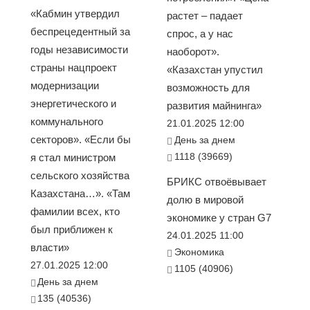
«Кабмин утвердил
растет – падает
беспрецедентный за
спрос, а у нас
годы независимости
наоборот».
страны нацпроект
«Казахстан упустил
модернизации
возможность для
энергетического и
развития майнинга»
коммунального
21.01.2025 12:00
секторов». «Если бы
День за днем
1118 (39669)
я стал министром
сельского хозяйства
БРИКС отвоёвывает
Казахстана…». «Там
долю в мировой
фамилии всех, кто
экономике у стран G7
был приближен к
24.01.2025 11:00
власти»
Экономика
27.01.2025 12:00
1105 (40906)
День за днем
135 (40536)