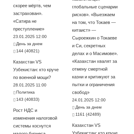
скорее мёртв, чем
глобальные сценарии
застрахован».
рисков». «Выезжаем
«Сатира не
на том, что Токаев —
преступление»
китаист» —
23.01.2025 12:00
Сыроежкин о Токаеве
День за днем
и Си, секретных
144 (40821)
делах и о Масимове».
«Казахстан хвалят за
Казахстан VS
отмену смертной
Узбекистан: кто круче
казни и критикуют за
по военной мощи?
пытки и ограничения
28.01.2025 11:00
Политика
свобод»
143 (40833)
24.01.2025 12:00
День за днем
Рост НДС и
1161 (42489)
изменения налоговой
Казахстан VS
системы коснутся
Узбекистан: кто круче
малого бизнеса