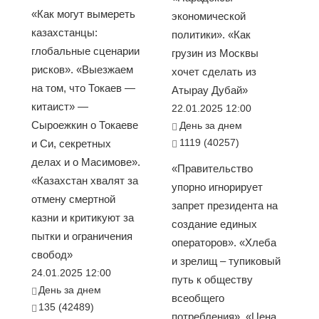
«Как могут вымереть
экономической
казахстанцы:
политики». «Как
глобальные сценарии
грузин из Москвы
рисков». «Выезжаем
хочет сделать из
на том, что Токаев —
Атырау Дубай»
китаист» —
22.01.2025 12:00
Сыроежкин о Токаеве
День за днем
1119 (40257)
и Си, секретных
делах и о Масимове».
«Правительство
«Казахстан хвалят за
упорно игнорирует
отмену смертной
запрет президента на
казни и критикуют за
создание единых
пытки и ограничения
операторов». «Хлеба
свобод»
и зрелищ – тупиковый
24.01.2025 12:00
путь к обществу
День за днем
всеобщего
135 (42489)
потребления». «Цена