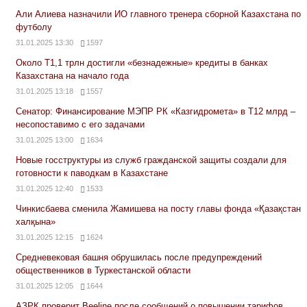
Али Алиева назначили ИО главного тренера сборной Казахстана по
футболу
31.01.2025 13:30
1597
Около Т1,1 трлн достигли «безнадежные» кредиты в банках
Казахстана на начало года
31.01.2025 13:18
1557
Сенатор: Финансирование МЭПР РК «Казгидромета» в Т12 млрд –
несопоставимо с его задачами
31.01.2025 13:00
1634
Новые госструктуры из служб гражданской защиты создали для
готовности к паводкам в Казахстане
31.01.2025 12:40
1533
Чинкисбаева сменила Жамишева на посту главы фонда «Қазақстан
халқына»
31.01.2025 12:15
1624
Средневековая башня обрушилась после предупреждений
общественников в Туркестанской области
31.01.2025 12:05
1644
АЗРК проверит Beeline после сообщений о повышении тарифов