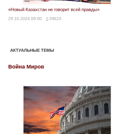
«Новый Казахстан не говорит всей правды»
Лон
ми
29.10.2024 09:00
39623
28.
АКТУАЛЬНЫЕ ТЕМЫ
Война Миров
Во