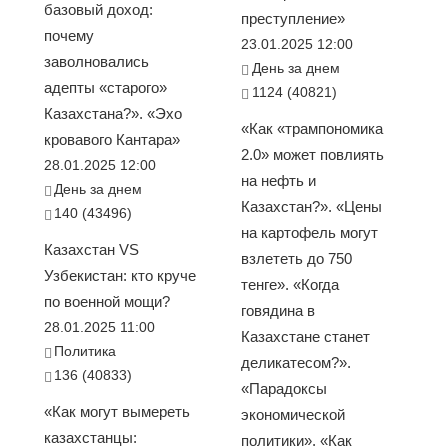
базовый доход:
преступление»
почему
23.01.2025 12:00
заволновались
День за днем
адепты «старого»
1124 (40821)
Казахстана?». «Эхо
«Как «трампономика
кровавого Кантара»
2.0» может повлиять
28.01.2025 12:00
на нефть и
День за днем
Казахстан?». «Цены
140 (43496)
на картофель могут
Казахстан VS
взлететь до 750
Узбекистан: кто круче
тенге». «Когда
по военной мощи?
говядина в
28.01.2025 11:00
Казахстане станет
Политика
деликатесом?».
136 (40833)
«Парадоксы
«Как могут вымереть
экономической
казахстанцы:
политики». «Как