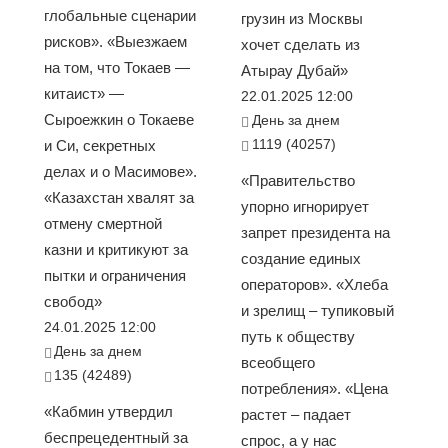
глобальные сценарии
грузин из Москвы
рисков». «Выезжаем
хочет сделать из
на том, что Токаев —
Атырау Дубай»
китаист» —
22.01.2025 12:00
Сыроежкин о Токаеве
День за днем
1119 (40257)
и Си, секретных
делах и о Масимове».
«Правительство
«Казахстан хвалят за
упорно игнорирует
отмену смертной
запрет президента на
казни и критикуют за
создание единых
пытки и ограничения
операторов». «Хлеба
свобод»
и зрелищ – тупиковый
24.01.2025 12:00
путь к обществу
День за днем
всеобщего
135 (42489)
потребления». «Цена
«Кабмин утвердил
растет – падает
беспрецедентный за
спрос, а у нас