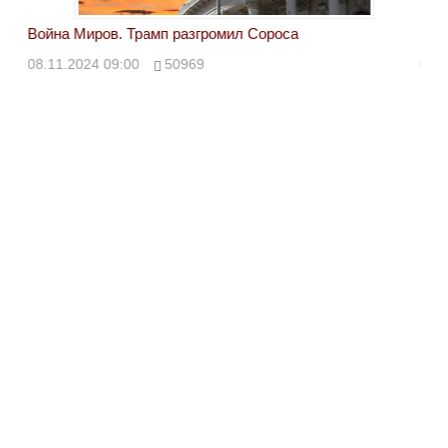
Война Миров. Трамп разгромил Сороса
Вой
08.11.2024 09:00
50969
08.