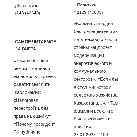
Политика
Экономика
1129 (40833)
143 (43648)
«Кабмин утвердил
беспрецедентный за
годы независимости
САМОЕ ЧИТАЕМОЕ
страны нацпроект
ЗА ВЧЕРА
модернизации
«Токаев объявил
энергетического и
режим тотальной
коммунального
экономии в стране».
секторов». «Если бы
«Хватит мыслить
я стал министром
шаблонами!».
сельского хозяйства
«Налоговая
Казахстана…». «Там
перестройка без
фамилии всех, кто
права на ошибку».
был приближен к
«Почему президент
власти»
РК публично
27.01.2025 12:00