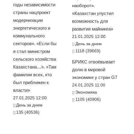
годы независимости
наоборот».
страны нацпроект
«Казахстан упустил
модернизации
возможность для
энергетического и
развития майнинга»
коммунального
21.01.2025 12:00
секторов». «Если бы
День за днем
1118 (39669)
я стал министром
сельского хозяйства
БРИКС отвоёвывает
Казахстана…». «Там
долю в мировой
фамилии всех, кто
экономике у стран G7
был приближен к
24.01.2025 11:00
власти»
Экономика
27.01.2025 12:00
1105 (40906)
День за днем
135 (40536)