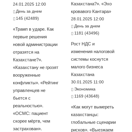
Казахстана?». «Эхо
24.01.2025 12:00
День за днем
кровавого Кантара»
145 (42489)
28.01.2025 12:00
День за днем
«Трамп в ударе. Как
1181 (43496)
первые решения
Рост НДС и
новой администрации
изменения налоговой
отразятся на
системы коснутся
Казахстане?».
малого бизнеса
«Казахстану не грозят
Казахстана
вооруженные
30.01.2025 11:00
конфликты». «Рейтинг
Экономика
управленцев не
1169 (43648)
бьется с
реальностью».
«Как могут вымереть
«ОСМС: пациент
казахстанцы:
скорее мёртв, чем
глобальные сценарии
застрахован».
рисков». «Выезжаем