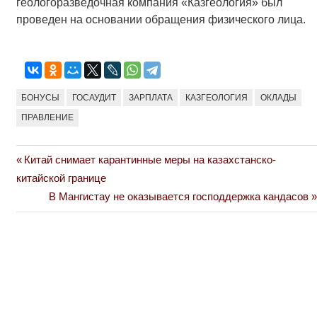
геологоразведочная компания «Казгеология» был
проведен на основании обращения физического лица.
БОНУСЫ
ГОСАУДИТ
ЗАРПЛАТА
КАЗГЕОЛОГИЯ
ОКЛАДЫ
ПРАВЛЕНИЕ
Previous
Китай снимает карантинные меры на казахстанско-
Навигация
Post:
китайской границе
по
Next
В Мангистау не оказывается господдержка кандасов
Post:
записям