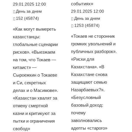
событиях»
29.01.2025 12:00
День за днем
29.01.2025 12:00
152 (45874)
День за днем
1253 (45874)
«Как могут вымереть
«Токаев не сторонник
казахстанцы:
громких увольнений и
глобальные сценарии
публичных разборок».
рисков». «Выезжаем
«Риски для
на том, что Токаев —
Казахстана». «В
китаист» —
Казахстане снова
Сыроежкин о Токаеве
защищают семью
и Си, секретных
Назарбаевых?».
делах и о Масимове».
«Безусловный
«Казахстан хвалят за
базовый доход:
отмену смертной
почему
казни и критикуют за
заволновались
пытки и ограничения
адепты «старого»
свобод»