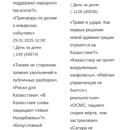
поддержал народного
День за днем
писателя?».
1128 (40536)
«Приговоры по делам
«Трамп в ударе. Как
о январских
первые решения
событиях»
новой администрации
29.01.2025 12:00
отразятся на
День за днем
Казахстане?».
149 (45874)
«Казахстану не грозят
«Токаев не сторонник
вооруженные
громких увольнений и
конфликты». «Рейтинг
публичных разборок».
управленцев не
«Риски для
бьется с
Казахстана». «В
реальностью».
Казахстане снова
«ОСМС: пациент
защищают семью
скорее мёртв, чем
Назарбаевых?».
застрахован».
«Безусловный
«Сатира не