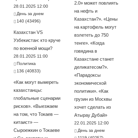
2.0» может повлиять
28.01.2025 12:00
на нефть и
День за днем
Казахстан?». «Цены
140 (43496)
на картофель могут
Казахстан VS
взлететь до 750
Узбекистан: кто круче
тенге». «Когда
по военной мощи?
говядина в
28.01.2025 11:00
Казахстане станет
Политика
деликатесом?».
136 (40833)
«Парадоксы
«Как могут вымереть
экономической
казахстанцы:
политики». «Как
глобальные сценарии
грузин из Москвы
рисков». «Выезжаем
хочет сделать из
на том, что Токаев —
Атырау Дубай»
китаист» —
22.01.2025 12:00
Сыроежкин о Токаеве
День за днем
1119 (40257)