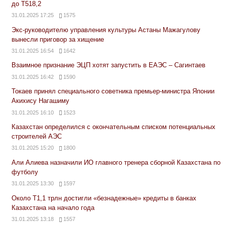
до Т518,2
31.01.2025 17:25
1575
Экс-руководителю управления культуры Астаны Мажагулову
вынесли приговор за хищение
31.01.2025 16:54
1642
Взаимное признание ЭЦП хотят запустить в ЕАЭС – Сагинтаев
31.01.2025 16:42
1590
Токаев принял специального советника премьер-министра Японии
Акихису Нагашиму
31.01.2025 16:10
1523
Казахстан определился с окончательным списком потенциальных
строителей АЭС
31.01.2025 15:20
1800
Али Алиева назначили ИО главного тренера сборной Казахстана по
футболу
31.01.2025 13:30
1597
Около Т1,1 трлн достигли «безнадежные» кредиты в банках
Казахстана на начало года
31.01.2025 13:18
1557