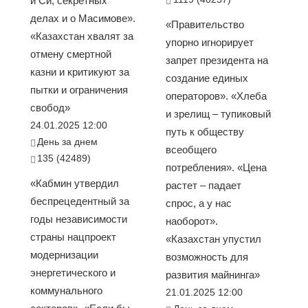
и Си, секретных
делах и о Масимове».
«Правительство
«Казахстан хвалят за
упорно игнорирует
отмену смертной
запрет президента на
казни и критикуют за
создание единых
пытки и ограничения
операторов». «Хлеба
свобод»
и зрелищ – тупиковый
24.01.2025 12:00
путь к обществу
День за днем
всеобщего
135 (42489)
потребления». «Цена
«Кабмин утвердил
растет – падает
беспрецедентный за
спрос, а у нас
годы независимости
наоборот».
страны нацпроект
«Казахстан упустил
модернизации
возможность для
энергетического и
развития майнинга»
коммунального
21.01.2025 12:00