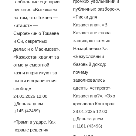
громких увольнений и
глобальные сценарии
публичных разборок».
рисков». «Выезжаем
«Риски для
на том, что Токаев —
Казахстана». «В
китаист» —
Казахстане снова
Сыроежкин о Токаеве
защищают семью
и Си, секретных
Назарбаевых?».
делах и о Масимове».
«Безусловный
«Казахстан хвалят за
базовый доход:
отмену смертной
почему
казни и критикуют за
заволновались
пытки и ограничения
адепты «старого»
свобод»
Казахстана?». «Эхо
24.01.2025 12:00
День за днем
кровавого Кантара»
145 (42489)
28.01.2025 12:00
День за днем
«Трамп в ударе. Как
1181 (43496)
первые решения