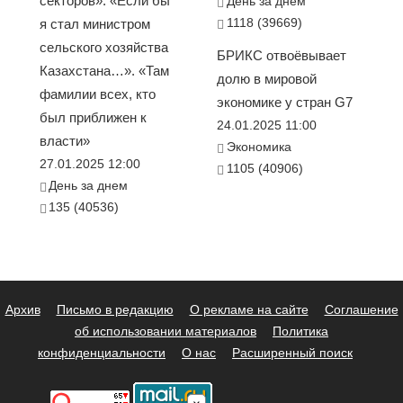
секторов». «Если бы
День за днем
1118 (39669)
я стал министром
сельского хозяйства
БРИКС отвоёвывает
Казахстана…». «Там
долю в мировой
фамилии всех, кто
экономике у стран G7
был приближен к
24.01.2025 11:00
власти»
Экономика
27.01.2025 12:00
1105 (40906)
День за днем
135 (40536)
Архив
Письмо в редакцию
О рекламе на сайте
Соглашение
об использовании материалов
Политика
конфиденциальности
О нас
Расширенный поиск