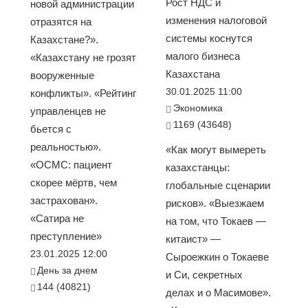
Рост НДС и
новой администрации
изменения налоговой
отразятся на
системы коснутся
Казахстане?».
малого бизнеса
«Казахстану не грозят
Казахстана
вооруженные
30.01.2025 11:00
конфликты». «Рейтинг
Экономика
управленцев не
1169 (43648)
бьется с
реальностью».
«Как могут вымереть
«ОСМС: пациент
казахстанцы:
скорее мёртв, чем
глобальные сценарии
застрахован».
рисков». «Выезжаем
«Сатира не
на том, что Токаев —
преступление»
китаист» —
23.01.2025 12:00
Сыроежкин о Токаеве
День за днем
и Си, секретных
144 (40821)
делах и о Масимове».