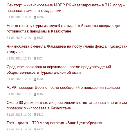
Сенатор: Финансирование МЭПР РК «Казгидромета» в Т12 млрд –
несопоставимо с его задачами
31.01.2025 13:00
1634
Новые госструктуры из служб гражданской защиты создали для
готовности к паводкам в Казахстане
31.01.2025 12:40
1533
Чинкисбаева сменила Жамишева на посту главы фонда «Қазақстан
халқына»
31.01.2025 12:15
1624
Средневековая башня обрушилась после предупреждений
общественников в Туркестанской области
31.01.2025 12:05
1644
АЗРК проверит Beeline после сообщений о повышении тарифов
31.01.2025 11:35
1687
Около 80 должностных лиц привлекли к ответственности по итогам
проверок минпросвета в Казахстане
31.01.2025 11:00
1612
Треть долга – Т20 млрд погасил «Банк ЦентрКредит»
31.01.2025 10:45
1673