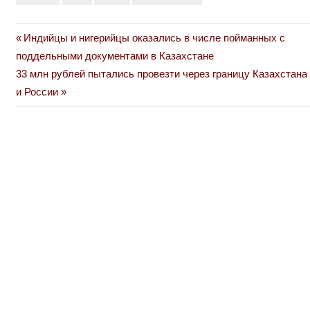
Previous
Индийцы и нигерийцы оказались в числе пойманных с
Навигация
Post:
поддельными документами в Казахстане
по
Next
33 млн рублей пытались провезти через границу Казахстана
Post:
и России
записям