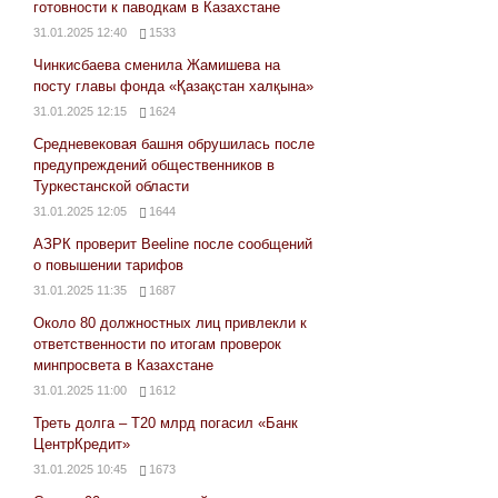
готовности к паводкам в Казахстане
31.01.2025 12:40
1533
Чинкисбаева сменила Жамишева на
посту главы фонда «Қазақстан халқына»
31.01.2025 12:15
1624
Средневековая башня обрушилась после
предупреждений общественников в
Туркестанской области
31.01.2025 12:05
1644
АЗРК проверит Beeline после сообщений
о повышении тарифов
31.01.2025 11:35
1687
Около 80 должностных лиц привлекли к
ответственности по итогам проверок
минпросвета в Казахстане
31.01.2025 11:00
1612
Треть долга – Т20 млрд погасил «Банк
ЦентрКредит»
31.01.2025 10:45
1673