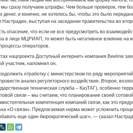
 мы сразу получаем штрафы. Чем больше проверок, тем б
 денег, и конечно, не хотелось бы, чтобы это было переда
 Настрадин, выступая на заседании правительства во втор
сть опасение, что если не все предусмотреть во взаимодей
Война Мир
ора в лице МЦРИАП, то может быть негативное влияние на 
-процессы операторов.
ктах нацпроекта Доступный интернет» компания Beeline зая
й участник, напомнил он.
родолжить отработку с министерством по ряду мероприятий,
провести анализ регуляторного воздействия. Второе, возл
ударственная техническая служба – КазТАГ), особенно тер
овой связи – мы считаем, что планирование своей сотовой 
амостоятельная компетенция компаний связи, как это пред
Война Миров.
ана «О связи». Предлагаемая норма может усложнить проц
Сороса
добавить еще один бюрократический шаг», — сказал Настрад
08.11.2024 09: