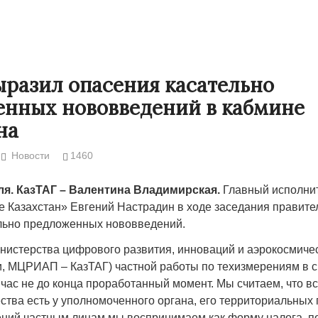
выразил опасения касательно
нных нововведений в кабмине
на
Новости
1460
еля. КазТАГ – Валентина Владимирская.
Главный исполни
ne Казахстан» Евгений Настрадин в ходе заседания правит
Народ выбрал свет
Странная заб
льно предложенных нововведений.
Дарига не ждё
17.10.2024 17:00
29972
нистерства цифрового развития, инноваций и аэрокосмиче
Авиакомпании
 МЦРИАП – КазТАГ) частной работы по техизмерениям в св
мошенниками
йчас не до конца проработанный момент. Мы считаем, что в
ства есть у уполномоченного органа, его территориальных
30.10.2024 14:
ний частным лицам мы воспринимаем как форму налога, по