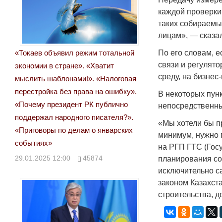
каждой проверки
таких собираемых
лицам», — сказал
«Токаев объявил режим тотальной
По его словам, е
связи и регулят
экономии в стране». «Хватит
среду, на бизнес
мыслить шаблонами!». «Налоговая
перестройка без права на ошибку».
В некоторых пун
«Почему президент РК публично
непосредственны
поддержал народного писателя?».
«Мы хотели бы п
«Приговоры по делам о январских
минимум, нужно 
событиях»
на РГП ГТС (Гос
29.01.2025 12:00
45874
планирования сот
исключительно с
законом Казахст
строительства, 