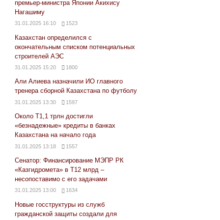
премьер-министра Японии Акихису
Нагашиму
31.01.2025 16:10
1523
Казахстан определился с
окончательным списком потенциальных
строителей АЭС
31.01.2025 15:20
1800
Али Алиева назначили ИО главного
тренера сборной Казахстана по футболу
31.01.2025 13:30
1597
Около Т1,1 трлн достигли
«безнадежные» кредиты в банках
Казахстана на начало года
31.01.2025 13:18
1557
Сенатор: Финансирование МЭПР РК
«Казгидромета» в Т12 млрд –
несопоставимо с его задачами
31.01.2025 13:00
1634
Новые госструктуры из служб
гражданской защиты создали для