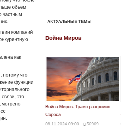
ольше объем
но частным
ник.
АКТУАЛЬНЫЕ ТЕМЫ
ствии компаний
ов
Война Миров
Войн
конкурентную
влена как
 потому что,
ожение функции
риториального
связи, это
усмотрено
 Трамп разгромил
Война Миров. Трамп разгромил
Война 
есс
Сороса
Сорос
ин.
00
50969
08.11.2024 09:00
50969
08.11.