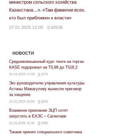
министром сельского хозяйства
Казахстана…». «Там фамилии всех,
кто был приближен к власти»
27.01.2025 12:00
40536
НОВОСТИ
Средневзвешенный курс тенге на торгах
KASE подорожал на Т0,99 до Т518,2
31.01.2025 17:25
1575
Экс-руководителю управления культуры
Астаны Мажагулову вынесли приговор
за хищение
31.01.2025 16:54
1642
Взаимное признание ЭЦП хотят
запустить в ЕАЭС – Сагинтаев
31.01.2025 16:42
1590
Токаев принял специального советника