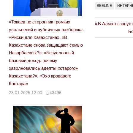
BEELINE
ИНТЕРН
«Токаев не сторонник громких
Previous
В Алматы запуст
Навигация
увольнений и публичных разборок».
Post:
Ne
Бо
по
«Риски для Казахстана». «В
Po
Казахстане снова защищают семью
записям
Назарбаевых?». «Безусловный
базовый доход: почему
заволновались адепты «старого»
Казахстана?». «Эхо кровавого
Кантара»
28.01.2025 12:00
43496