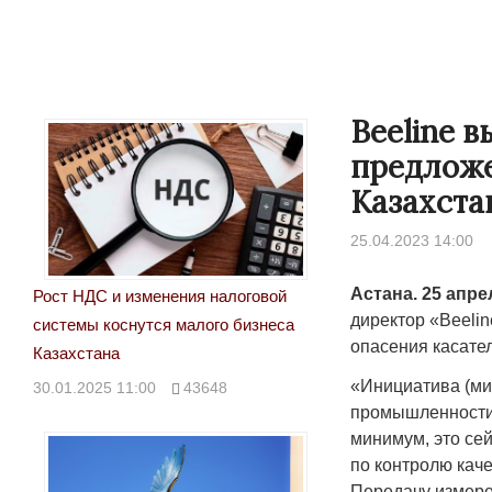
Beeline 
предложе
Казахста
25.04.2023 14:00
Астана. 25 апр
Рост НДС и изменения налоговой
директор «Beeli
системы коснутся малого бизнеса
опасения касате
Казахстана
«Инициатива (ми
30.01.2025 11:00
43648
промышленности,
минимум, это се
по контролю каче
Передачу измере