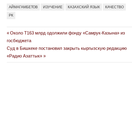
АЙМАГАМБЕТОВ
ИЗУЧЕНИЕ
КАЗАХСКИЙ ЯЗЫК
КАЧЕСТВО
РК
Previous
Около Т163 млрд одолжили фонду «Самрук-Казына» из
Навигация
Post:
госбюджета
по
Next
Суд в Бишкеке постановил закрыть кыргызскую редакцию
Post:
«Радио Азаттык»
записям