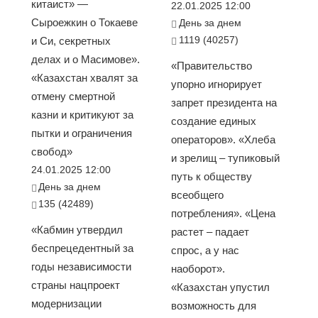
китаист» —
22.01.2025 12:00
Сыроежкин о Токаеве
День за днем
1119 (40257)
и Си, секретных
делах и о Масимове».
«Правительство
«Казахстан хвалят за
упорно игнорирует
отмену смертной
запрет президента на
казни и критикуют за
создание единых
пытки и ограничения
операторов». «Хлеба
свобод»
и зрелищ – тупиковый
24.01.2025 12:00
путь к обществу
День за днем
всеобщего
135 (42489)
потребления». «Цена
«Кабмин утвердил
растет – падает
беспрецедентный за
спрос, а у нас
годы независимости
наоборот».
страны нацпроект
«Казахстан упустил
модернизации
возможность для