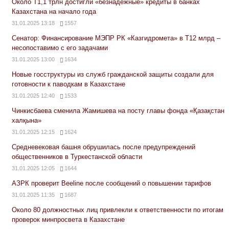
Около Т1,1 трлн достигли «безнадежные» кредиты в банках
Казахстана на начало года
31.01.2025 13:18
1557
Сенатор: Финансирование МЭПР РК «Казгидромета» в Т12 млрд –
несопоставимо с его задачами
31.01.2025 13:00
1634
Новые госструктуры из служб гражданской защиты создали для
готовности к паводкам в Казахстане
31.01.2025 12:40
1533
Чинкисбаева сменила Жамишева на посту главы фонда «Қазақстан
халқына»
31.01.2025 12:15
1624
Средневековая башня обрушилась после предупреждений
общественников в Туркестанской области
31.01.2025 12:05
1644
АЗРК проверит Beeline после сообщений о повышении тарифов
31.01.2025 11:35
1687
Около 80 должностных лиц привлекли к ответственности по итогам
проверок минпросвета в Казахстане