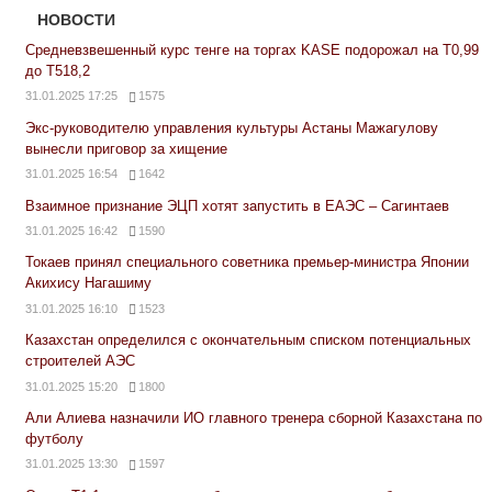
НОВОСТИ
Средневзвешенный курс тенге на торгах KASE подорожал на Т0,99
до Т518,2
31.01.2025 17:25
1575
Экс-руководителю управления культуры Астаны Мажагулову
вынесли приговор за хищение
31.01.2025 16:54
1642
Взаимное признание ЭЦП хотят запустить в ЕАЭС – Сагинтаев
31.01.2025 16:42
1590
Токаев принял специального советника премьер-министра Японии
Акихису Нагашиму
31.01.2025 16:10
1523
Казахстан определился с окончательным списком потенциальных
строителей АЭС
31.01.2025 15:20
1800
Али Алиева назначили ИО главного тренера сборной Казахстана по
футболу
31.01.2025 13:30
1597