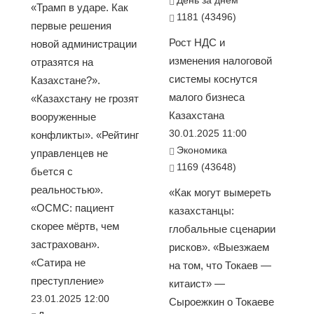
День за днем
«Трамп в ударе. Как
1181 (43496)
первые решения
Рост НДС и
новой администрации
изменения налоговой
отразятся на
системы коснутся
Казахстане?».
малого бизнеса
«Казахстану не грозят
Казахстана
вооруженные
30.01.2025 11:00
конфликты». «Рейтинг
Экономика
управленцев не
1169 (43648)
бьется с
реальностью».
«Как могут вымереть
«ОСМС: пациент
казахстанцы:
скорее мёртв, чем
глобальные сценарии
застрахован».
рисков». «Выезжаем
«Сатира не
на том, что Токаев —
преступление»
китаист» —
23.01.2025 12:00
Сыроежкин о Токаеве