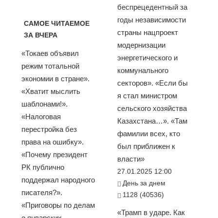
беспрецедентный за
годы независимости
САМОЕ ЧИТАЕМОЕ
страны нацпроект
ЗА ВЧЕРА
модернизации
«Токаев объявил
энергетического и
режим тотальной
коммунального
экономии в стране».
секторов». «Если бы
«Хватит мыслить
я стал министром
шаблонами!».
сельского хозяйства
«Налоговая
Казахстана…». «Там
перестройка без
фамилии всех, кто
права на ошибку».
был приближен к
«Почему президент
власти»
РК публично
27.01.2025 12:00
поддержал народного
День за днем
писателя?».
1128 (40536)
«Приговоры по делам
«Трамп в ударе. Как
о январских