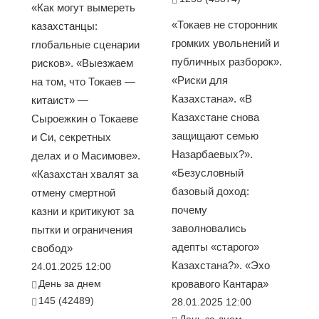
«Как могут вымереть
«Токаев не сторонник
казахстанцы:
громких увольнений и
глобальные сценарии
публичных разборок».
рисков». «Выезжаем
«Риски для
на том, что Токаев —
Казахстана». «В
китаист» —
Казахстане снова
Сыроежкин о Токаеве
защищают семью
и Си, секретных
Назарбаевых?».
делах и о Масимове».
«Безусловный
«Казахстан хвалят за
базовый доход:
отмену смертной
почему
казни и критикуют за
заволновались
пытки и ограничения
адепты «старого»
свобод»
Казахстана?». «Эхо
24.01.2025 12:00
День за днем
кровавого Кантара»
145 (42489)
28.01.2025 12:00