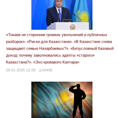
«Токаев не сторонник громких увольнений и публичных
разборок». «Риски для Казахстана». «В Казахстане снова
защищают семью Назарбаевых?». «Безусловный базовый
доход: почему заволновались адепты «старого»
Казахстана?». «Эхо кровавого Кантара»
28.01.2025 12:00
43496