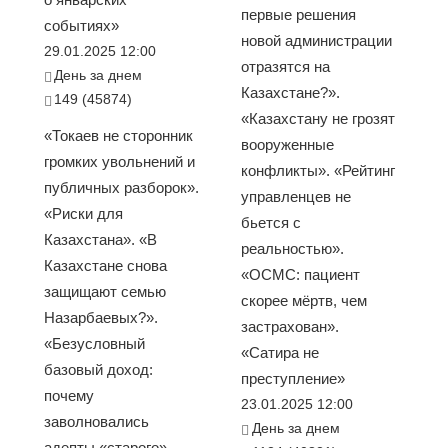
первые решения
событиях»
новой администрации
29.01.2025 12:00
отразятся на
День за днем
Казахстане?».
149 (45874)
«Казахстану не грозят
«Токаев не сторонник
вооруженные
громких увольнений и
конфликты». «Рейтинг
публичных разборок».
управленцев не
«Риски для
бьется с
Казахстана». «В
реальностью».
Казахстане снова
«ОСМС: пациент
защищают семью
скорее мёртв, чем
Назарбаевых?».
застрахован».
«Безусловный
«Сатира не
базовый доход:
преступление»
почему
23.01.2025 12:00
заволновались
День за днем
адепты «старого»