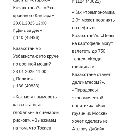
1124 (40821)
Казахстана?». «Эхо
«Как «трампономика
кровавого Кантара»
2.0» может повлиять
28.01.2025 12:00
на нефть и
День за днем
Казахстан?». «Цены
140 (43496)
на картофель могут
Казахстан VS
взлететь до 750
Узбекистан: кто круче
тенге». «Когда
по военной мощи?
говядина в
28.01.2025 11:00
Казахстане станет
Политика
деликатесом?».
136 (40833)
«Парадоксы
«Как могут вымереть
экономической
казахстанцы:
политики». «Как
глобальные сценарии
грузин из Москвы
рисков». «Выезжаем
хочет сделать из
на том, что Токаев —
Атырау Дубай»