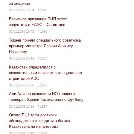
за хищение
31.01.2025 16:54
1642
Взаимное признание ЭЦП хотят
запустить в ЕАЭС – Сагинтаев
31.01.2025 16:42
1590
Токаев принял специального советника
премьер-министра Японии Акихису
Нагашиму
31.01.2025 16:10
1523
Казахстан определился с
окончательным списком потенциальных
строителей АЭС
31.01.2025 15:20
1800
Али Алиева назначили ИО главного
тренера сборной Казахстана по футболу
31.01.2025 13:30
1597
Около Т1,1 трлн достигли
«безнадежные» кредиты в банках
Казахстана на начало года
31.01.2025 13:18
1557