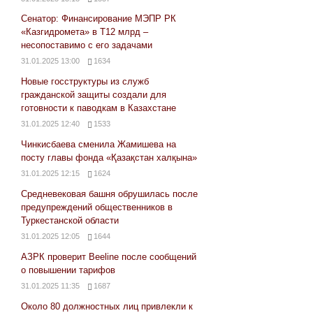
Сенатор: Финансирование МЭПР РК
«Казгидромета» в Т12 млрд –
несопоставимо с его задачами
31.01.2025 13:00
1634
Новые госструктуры из служб
гражданской защиты создали для
готовности к паводкам в Казахстане
31.01.2025 12:40
1533
Чинкисбаева сменила Жамишева на
посту главы фонда «Қазақстан халқына»
31.01.2025 12:15
1624
Средневековая башня обрушилась после
предупреждений общественников в
Туркестанской области
31.01.2025 12:05
1644
АЗРК проверит Beeline после сообщений
о повышении тарифов
31.01.2025 11:35
1687
Около 80 должностных лиц привлекли к