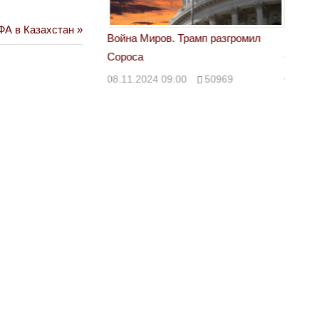
ФА в Казахстан
 Трамп разгромил
Война Миров. Трамп разгромил
Война 
Сороса
Сорос
00
50969
08.11.2024 09:00
50969
08.11.