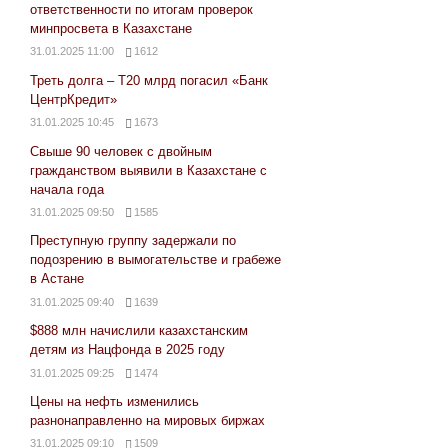
ответственности по итогам проверок
минпросвета в Казахстане
31.01.2025 11:00
1612
Треть долга – Т20 млрд погасил «Банк
ЦентрКредит»
31.01.2025 10:45
1673
Свыше 90 человек с двойным
гражданством выявили в Казахстане с
начала года
31.01.2025 09:50
1585
Преступную группу задержали по
подозрению в вымогательстве и грабеже
в Астане
31.01.2025 09:40
1639
$888 млн начислили казахстанским
детям из Нацфонда в 2025 году
31.01.2025 09:25
1474
Цены на нефть изменились
разнонаправленно на мировых биржах
31.01.2025 09:10
1509