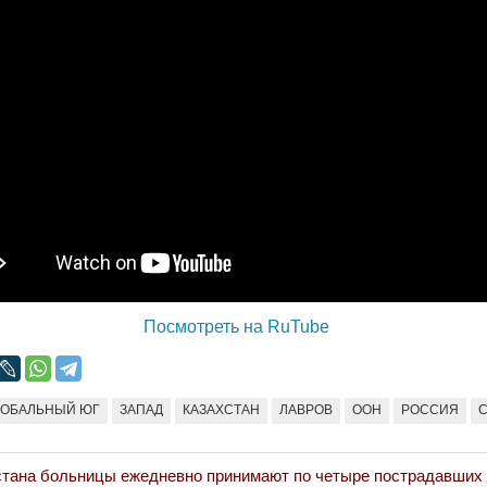
Народ выбрал свет
Странная заб
Дарига не ждё
17.10.2024 17:00
29972
Авиакомпании
мошенниками
30.10.2024 14:
Война Мир
Посмотреть на RuTube
ЛОБАЛЬНЫЙ ЮГ
ЗАПАД
КАЗАХСТАН
ЛАВРОВ
ООН
РОССИЯ
стана больницы ежедневно принимают по четыре пострадавших 