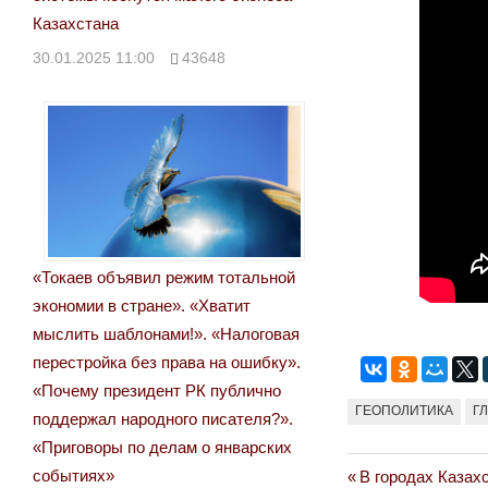
Казахстана
30.01.2025 11:00
43648
«Токаев объявил режим тотальной
экономии в стране». «Хватит
мыслить шаблонами!». «Налоговая
перестройка без права на ошибку».
«Почему президент РК публично
ГЕОПОЛИТИКА
Г
поддержал народного писателя?».
«Приговоры по делам о январских
событиях»
Previous
В городах Казах
Навигация