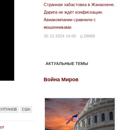
астовка в Жанаозене.
«Новый Казахстан не говорит всей
Лондон
т конфискации.
правды»
28.10.
 сравнили с
29.10.2024 09:00
39623
00
28888
АКТУАЛЬНЫЕ ТЕМЫ
ов
Война Миров
Войн
СУЛТАНОВ
США
от