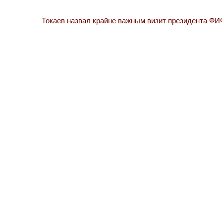
Next
Токаев назвал крайне важным визит президента ФИ
Война Миров.
Post:
Сороса
08.11.2024 09: