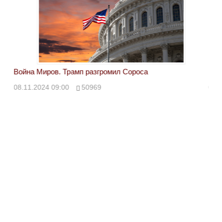
Война Миров. Трамп разгромил Сороса
Вой
08.11.2024 09:00
50969
08.