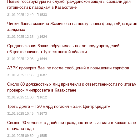
Новые госструктуры из служб гражданской защиты создали для
готовности к паводкам в Казахстане
31.01.2025 12:40
1533
Чинкисбаева сменила Жамишева на посту главы фонда «Қазақстан
халқына»
31.01.2025 12:15
1624
Средневековая башня обрушилась после предупреждений
общественников в Туркестанской области
31.01.2025 12:05
1644
АЗРК проверит Beeline после сообщений о повышении тарифов
31.01.2025 11:35
1687
Около 80 должностных лиц привлекли к ответственности по итогам
проверок минпросвета в Казахстане
31.01.2025 11:00
1612
Треть долга – Т20 млрд погасил «Банк ЦентрКредит»
31.01.2025 10:45
1673
Свыше 90 человек с двойным гражданством выявили в Казахстане
с начала года
31.01.2025 09:50
1585