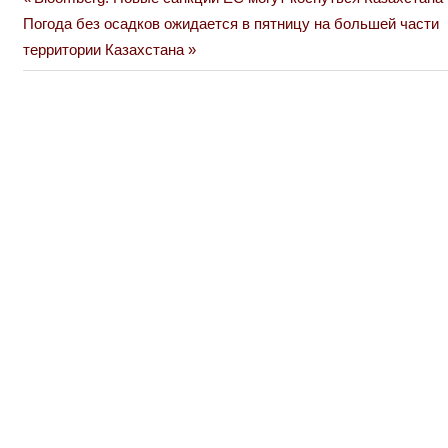
Навигация
Next
Post:
Погода без осадков ожидается в пятницу на большей части
по
Post:
территории Казахстана
записям