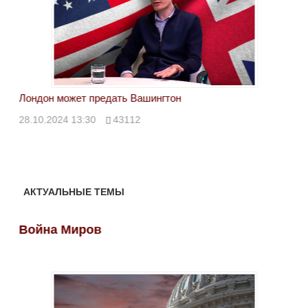
Лондон может предать Вашингтон
Эле
28.10.2024 13:30
43112
24.
АКТУАЛЬНЫЕ ТЕМЫ
Война Миров
Во