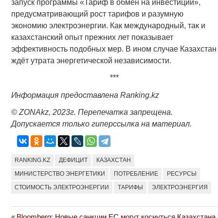
запуск программы «Тариф в обмен на инвестиции»,
предусматривающий рост тарифов и разумную
экономию электроэнергии. Как международный, так и
казахстанский опыт прежних лет показывает
эффективность подобных мер. В ином случае Казахстан
ждёт утрата энергетической независимости.
***
Информация предоставлена Ranking.kz
© ZONAkz, 2023г. Перепечатка запрещена.
Допускается только гиперссылка на материал.
RANKING.KZ
ДЕФИЦИТ
КАЗАХСТАН
МИНИСТЕРСТВО ЭНЕРГЕТИКИ
ПОТРЕБЛЕНИЕ
РЕСУРСЫ
СТОИМОСТЬ ЭЛЕКТРОЭНЕРГИИ
ТАРИФЫ
ЭЛЕКТРОЭНЕРГИЯ
Previous
Bloomberg: Новые санкции ЕС могут коснуться Казахстана