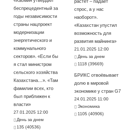
«Кабмин утвердил
растет – падает
беспрецедентный за
спрос, а у нас
годы независимости
наоборот».
страны нацпроект
«Казахстан упустил
модернизации
возможность для
энергетического и
развития майнинга»
коммунального
21.01.2025 12:00
секторов». «Если бы
День за днем
1118 (39669)
я стал министром
сельского хозяйства
БРИКС отвоёвывает
Казахстана…». «Там
долю в мировой
фамилии всех, кто
экономике у стран G7
был приближен к
24.01.2025 11:00
власти»
Экономика
27.01.2025 12:00
1105 (40906)
День за днем
135 (40536)