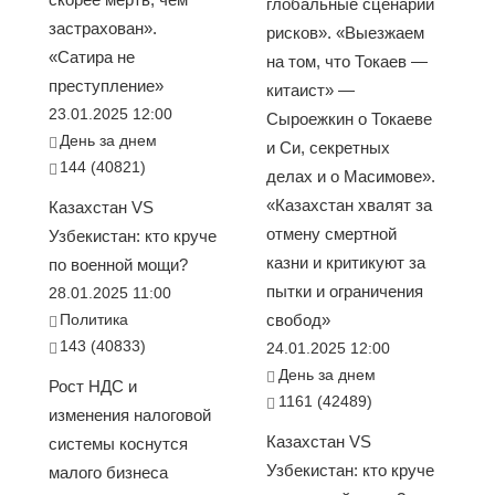
глобальные сценарии
застрахован».
рисков». «Выезжаем
«Сатира не
на том, что Токаев —
преступление»
китаист» —
23.01.2025 12:00
Сыроежкин о Токаеве
День за днем
и Си, секретных
144 (40821)
делах и о Масимове».
«Казахстан хвалят за
Казахстан VS
отмену смертной
Узбекистан: кто круче
казни и критикуют за
по военной мощи?
пытки и ограничения
28.01.2025 11:00
Политика
свобод»
143 (40833)
24.01.2025 12:00
День за днем
Рост НДС и
1161 (42489)
изменения налоговой
Казахстан VS
системы коснутся
Узбекистан: кто круче
малого бизнеса