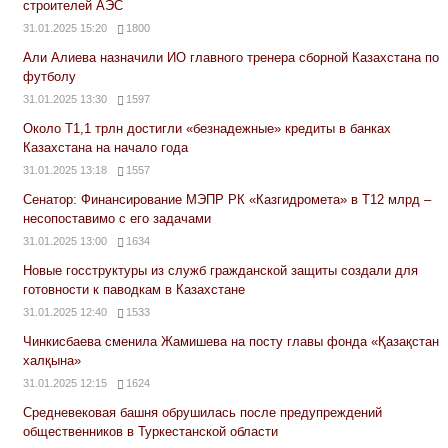
строителей АЭС
31.01.2025 15:20
1800
Али Алиева назначили ИО главного тренера сборной Казахстана по
футболу
31.01.2025 13:30
1597
Около Т1,1 трлн достигли «безнадежные» кредиты в банках
Казахстана на начало года
31.01.2025 13:18
1557
Сенатор: Финансирование МЭПР РК «Казгидромета» в Т12 млрд –
несопоставимо с его задачами
31.01.2025 13:00
1634
Новые госструктуры из служб гражданской защиты создали для
готовности к паводкам в Казахстане
31.01.2025 12:40
1533
Чинкисбаева сменила Жамишева на посту главы фонда «Қазақстан
халқына»
31.01.2025 12:15
1624
Средневековая башня обрушилась после предупреждений
общественников в Туркестанской области