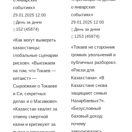
о январских
событиях»
событиях»
29.01.2025 12:00
День за днем
29.01.2025 12:00
152 (45874)
День за днем
1253 (45874)
«Как могут вымереть
«Токаев не сторонник
казахстанцы:
громких увольнений и
глобальные сценарии
публичных разборок».
рисков». «Выезжаем
«Риски для
на том, что Токаев —
Казахстана». «В
китаист» —
Казахстане снова
Сыроежкин о Токаеве
защищают семью
и Си, секретных
Назарбаевых?».
делах и о Масимове».
«Безусловный
«Казахстан хвалят за
базовый доход:
отмену смертной
почему
казни и критикуют за
заволновались
пытки и ограничения