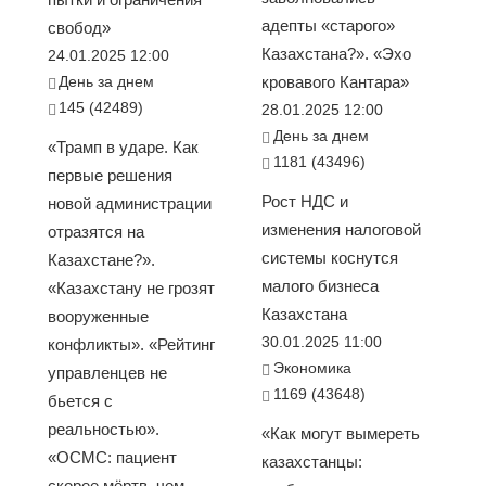
адепты «старого»
свобод»
Казахстана?». «Эхо
24.01.2025 12:00
День за днем
кровавого Кантара»
145 (42489)
28.01.2025 12:00
День за днем
«Трамп в ударе. Как
1181 (43496)
первые решения
Рост НДС и
новой администрации
изменения налоговой
отразятся на
системы коснутся
Казахстане?».
малого бизнеса
«Казахстану не грозят
Казахстана
вооруженные
30.01.2025 11:00
конфликты». «Рейтинг
Экономика
управленцев не
1169 (43648)
бьется с
реальностью».
«Как могут вымереть
«ОСМС: пациент
казахстанцы:
скорее мёртв, чем