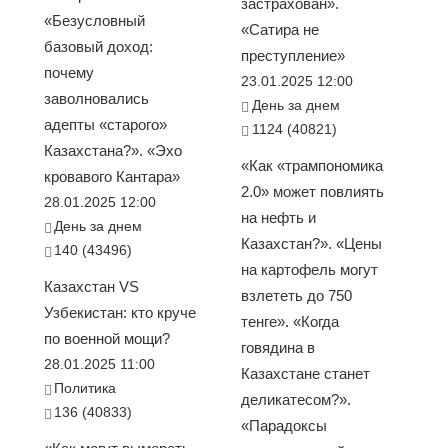
застрахован».
«Безусловный
«Сатира не
базовый доход:
преступление»
почему
23.01.2025 12:00
заволновались
День за днем
адепты «старого»
1124 (40821)
Казахстана?». «Эхо
«Как «трампономика
кровавого Кантара»
2.0» может повлиять
28.01.2025 12:00
на нефть и
День за днем
Казахстан?». «Цены
140 (43496)
на картофель могут
Казахстан VS
взлететь до 750
Узбекистан: кто круче
тенге». «Когда
по военной мощи?
говядина в
28.01.2025 11:00
Казахстане станет
Политика
деликатесом?».
136 (40833)
«Парадоксы