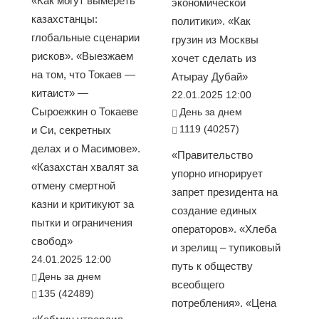
«Как могут вымереть
экономической
казахстанцы:
политики». «Как
глобальные сценарии
грузин из Москвы
рисков». «Выезжаем
хочет сделать из
на том, что Токаев —
Атырау Дубай»
китаист» —
22.01.2025 12:00
Сыроежкин о Токаеве
День за днем
1119 (40257)
и Си, секретных
делах и о Масимове».
«Правительство
«Казахстан хвалят за
упорно игнорирует
отмену смертной
запрет президента на
казни и критикуют за
создание единых
пытки и ограничения
операторов». «Хлеба
свобод»
и зрелищ – тупиковый
24.01.2025 12:00
путь к обществу
День за днем
всеобщего
135 (42489)
потребления». «Цена