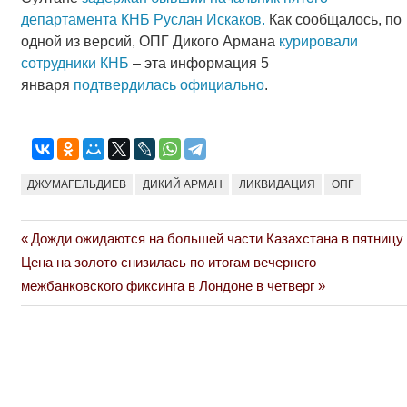
департамента КНБ Руслан Искаков.
Как сообщалось, по
одной из версий, ОПГ Дикого Армана
курировали
сотрудники КНБ
– эта информация 5
января
подтвердилась официально
.
ДЖУМАГЕЛЬДИЕВ
ДИКИЙ АРМАН
ЛИКВИДАЦИЯ
ОПГ
Previous
Дожди ожидаются на большей части Казахстана в пятницу
Навигация
Next
Post:
Цена на золото снизилась по итогам вечернего
по
Post:
межбанковского фиксинга в Лондоне в четверг
записям