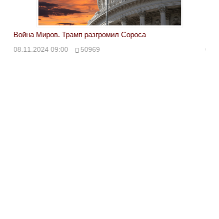
Война Миров. Трамп разгромил Сороса
Вой
08.11.2024 09:00
50969
08.