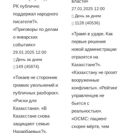
власти»
РК публично
27.01.2025 12:00
поддержал народного
День за днем
писателя?».
1128 (40536)
«Приговоры по делам
«Трамп в ударе. Как
о январских
первые решения
событиях»
новой администрации
29.01.2025 12:00
отразятся на
День за днем
Казахстане?».
149 (45874)
«Казахстану не грозят
«Токаев не сторонник
вооруженные
громких увольнений и
конфликты». «Рейтинг
публичных разборок».
управленцев не
«Риски для
бьется с
Казахстана». «В
реальностью».
Казахстане снова
«ОСМС: пациент
защищают семью
скорее мёртв, чем
Назарбаевых?».