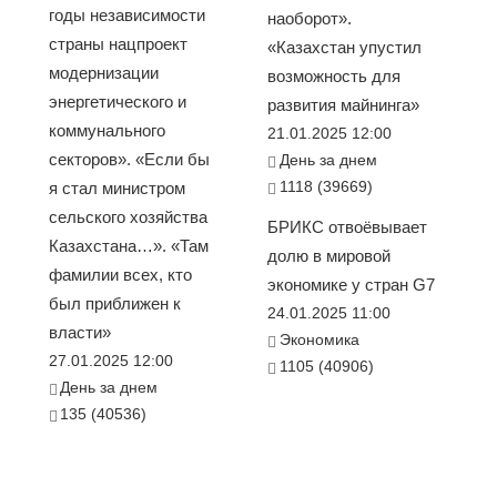
годы независимости
наоборот».
страны нацпроект
«Казахстан упустил
модернизации
возможность для
энергетического и
развития майнинга»
коммунального
21.01.2025 12:00
секторов». «Если бы
День за днем
1118 (39669)
я стал министром
сельского хозяйства
БРИКС отвоёвывает
Казахстана…». «Там
долю в мировой
фамилии всех, кто
экономике у стран G7
был приближен к
24.01.2025 11:00
власти»
Экономика
27.01.2025 12:00
1105 (40906)
День за днем
135 (40536)