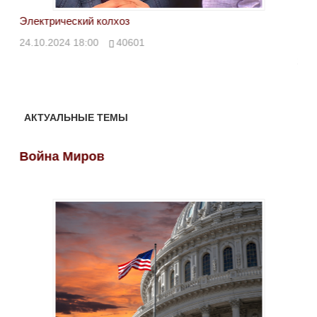
Электрический колхоз
БРИ
кол
24.10.2024 18:00
40601
24.
АКТУАЛЬНЫЕ ТЕМЫ
Война Миров
Во