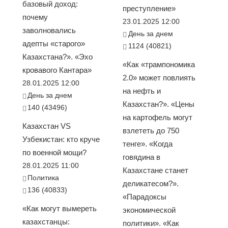
базовый доход:
преступление»
почему
23.01.2025 12:00
заволновались
День за днем
адепты «старого»
1124 (40821)
Казахстана?». «Эхо
«Как «трампономика
кровавого Кантара»
2.0» может повлиять
28.01.2025 12:00
на нефть и
День за днем
Казахстан?». «Цены
140 (43496)
на картофель могут
Казахстан VS
взлететь до 750
Узбекистан: кто круче
тенге». «Когда
по военной мощи?
говядина в
28.01.2025 11:00
Казахстане станет
Политика
деликатесом?».
136 (40833)
«Парадоксы
«Как могут вымереть
экономической
казахстанцы:
политики». «Как