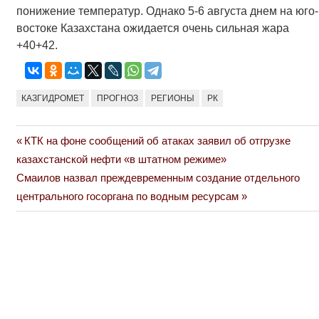
понижение температур. Однако 5-6 августа днем на юго-
востоке Казахстана ожидается очень сильная жара
+40+42.
КАЗГИДРОМЕТ
ПРОГНОЗ
РЕГИОНЫ
РК
Previous
КТК на фоне сообщений об атаках заявил об отгрузке
Навигация
Post:
казахстанской нефти «в штатном режиме»
по
Next
Смаилов назвал преждевременным создание отдельного
Post:
центрального госоргана по водным ресурсам
записям