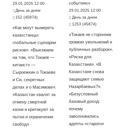
событиях»
29.01.2025 12:00
День за днем
29.01.2025 12:00
152 (45874)
День за днем
1253 (45874)
«Как могут вымереть
«Токаев не сторонник
казахстанцы:
громких увольнений и
глобальные сценарии
публичных разборок».
рисков». «Выезжаем
«Риски для
на том, что Токаев —
Казахстана». «В
китаист» —
Казахстане снова
Сыроежкин о Токаеве
защищают семью
и Си, секретных
Назарбаевых?».
делах и о Масимове».
«Безусловный
«Казахстан хвалят за
базовый доход:
отмену смертной
почему
казни и критикуют за
заволновались
пытки и ограничения
адепты «старого»
свобод»