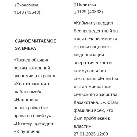
Политика
Экономика
1129 (40833)
143 (43648)
«Кабмин утвердил
беспрецедентный за
годы независимости
САМОЕ ЧИТАЕМОЕ
страны нацпроект
ЗА ВЧЕРА
модернизации
«Токаев объявил
энергетического и
режим тотальной
коммунального
экономии в стране».
секторов». «Если бы
«Хватит мыслить
я стал министром
шаблонами!».
сельского хозяйства
«Налоговая
Казахстана…». «Там
перестройка без
фамилии всех, кто
права на ошибку».
был приближен к
«Почему президент
власти»
РК публично
27.01.2025 12:00