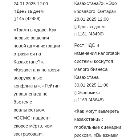
Казахстана?». «Эхо
24.01.2025 12:00
День за днем
кровавого Кантара»
145 (42489)
28.01.2025 12:00
День за днем
«Трамп в ударе. Как
1181 (43496)
первые решения
Рост НДС и
новой администрации
изменения налоговой
отразятся на
системы коснутся
Казахстане?».
малого бизнеса
«Казахстану не грозят
Казахстана
вооруженные
30.01.2025 11:00
конфликты». «Рейтинг
Экономика
управленцев не
1169 (43648)
бьется с
реальностью».
«Как могут вымереть
«ОСМС: пациент
казахстанцы:
скорее мёртв, чем
глобальные сценарии
застрахован».
рисков». «Выезжаем