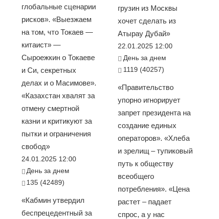
глобальные сценарии
грузин из Москвы
рисков». «Выезжаем
хочет сделать из
на том, что Токаев —
Атырау Дубай»
китаист» —
22.01.2025 12:00
Сыроежкин о Токаеве
День за днем
1119 (40257)
и Си, секретных
делах и о Масимове».
«Правительство
«Казахстан хвалят за
упорно игнорирует
отмену смертной
запрет президента на
казни и критикуют за
создание единых
пытки и ограничения
операторов». «Хлеба
свобод»
и зрелищ – тупиковый
24.01.2025 12:00
путь к обществу
День за днем
всеобщего
135 (42489)
потребления». «Цена
«Кабмин утвердил
растет – падает
беспрецедентный за
спрос, а у нас