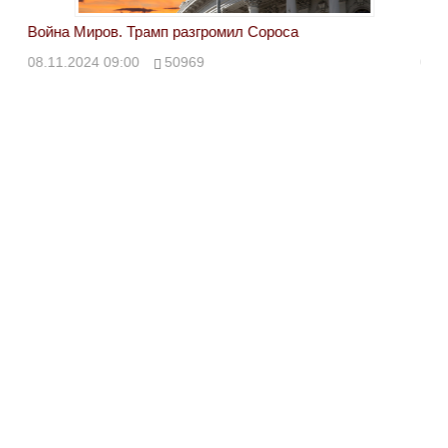
Война Миров. Трамп разгромил Сороса
Вой
08.11.2024 09:00
50969
08.