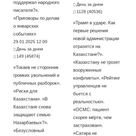
поддержал народного
День за днем
писателя?».
1128 (40536)
«Приговоры по делам
«Трамп в ударе. Как
о январских
первые решения
событиях»
новой администрации
29.01.2025 12:00
отразятся на
День за днем
Казахстане?».
149 (45874)
«Казахстану не грозят
«Токаев не сторонник
вооруженные
громких увольнений и
конфликты». «Рейтинг
публичных разборок».
управленцев не
«Риски для
бьется с
Казахстана». «В
реальностью».
Казахстане снова
«ОСМС: пациент
защищают семью
скорее мёртв, чем
Назарбаевых?».
застрахован».
«Безусловный
«Сатира не