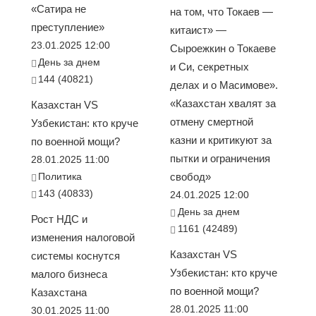
«Сатира не
на том, что Токаев —
преступление»
китаист» —
23.01.2025 12:00
Сыроежкин о Токаеве
День за днем
и Си, секретных
144 (40821)
делах и о Масимове».
«Казахстан хвалят за
Казахстан VS
отмену смертной
Узбекистан: кто круче
казни и критикуют за
по военной мощи?
пытки и ограничения
28.01.2025 11:00
Политика
свобод»
143 (40833)
24.01.2025 12:00
День за днем
Рост НДС и
1161 (42489)
изменения налоговой
Казахстан VS
системы коснутся
Узбекистан: кто круче
малого бизнеса
по военной мощи?
Казахстана
28.01.2025 11:00
30.01.2025 11:00