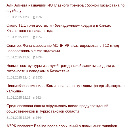
Али Алиева назначили ИО главного тренера сборной Казахстана по
футболу
31.01.2025 13:30
1597
Около Т1,1 трлн достигли «безнадежные» кредиты в банках
Казахстана на начало года
31.01.2025 13:18
1557
Сенатор: Финансирование МЭПР РК «Казгидромета» в Т12 млрд –
несопоставимо с его задачами
31.01.2025 13:00
1634
Новые госструктуры из служб гражданской защиты создали для
готовности к паводкам в Казахстане
31.01.2025 12:40
1533
Чинкисбаева сменила Жамишева на посту главы фонда «Қазақстан
халқына»
31.01.2025 12:15
1624
Средневековая башня обрушилась после предупреждений
общественников в Туркестанской области
31.01.2025 12:05
1644
АЗРК проверит Beeline после сообщений о повышении тарифов