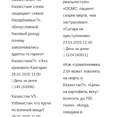
реальностью».
Казахстане снова
«ОСМС: пациент
защищают семью
скорее мёртв, чем
Назарбаевых?».
застрахован».
«Безусловный
«Сатира не
базовый доход:
преступление»
почему
23.01.2025 12:00
заволновались
День за днем
адепты «старого»
1124 (40821)
Казахстана?». «Эхо
«Как «трампономика
кровавого Кантара»
2.0» может повлиять
28.01.2025 12:00
на нефть и
День за днем
Казахстан?». «Цены
140 (43496)
на картофель могут
Казахстан VS
взлететь до 750
Узбекистан: кто круче
тенге». «Когда
по военной мощи?
говядина в
28.01.2025 11:00