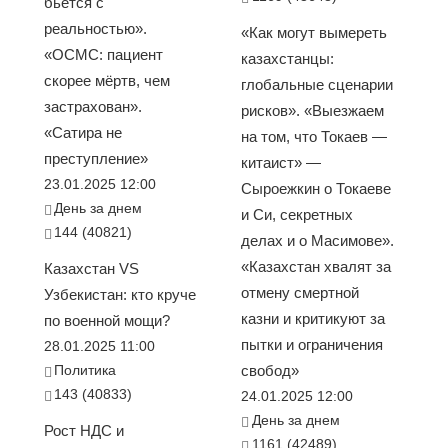
бьется с
реальностью».
«Как могут вымереть
«ОСМС: пациент
казахстанцы:
скорее мёртв, чем
глобальные сценарии
застрахован».
рисков». «Выезжаем
«Сатира не
на том, что Токаев —
преступление»
китаист» —
23.01.2025 12:00
Сыроежкин о Токаеве
День за днем
и Си, секретных
144 (40821)
делах и о Масимове».
«Казахстан хвалят за
Казахстан VS
отмену смертной
Узбекистан: кто круче
казни и критикуют за
по военной мощи?
пытки и ограничения
28.01.2025 11:00
Политика
свобод»
143 (40833)
24.01.2025 12:00
День за днем
Рост НДС и
1161 (42489)