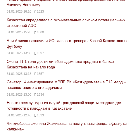
Акихису Нагашиму
31.01.2025 16:10
1523
Казахстан определился с окончательным списком потенциальных
строителей АЭС
31.01.2025 15:20
1800
Али Алиева назначили ИО главного тренера сборной Казахстана по
футболу
31.01.2025 13:30
1597
Около Т1,1 трлн достигли «безнадежные» кредиты в банках
Казахстана на начало года
31.01.2025 13:18
1557
Сенатор: Финансирование МЭПР РК «Казгидромета» в Т12 млрд –
несопоставимо с его задачами
31.01.2025 13:00
1634
Новые госструктуры из служб гражданской защиты создали для
готовности к паводкам в Казахстане
31.01.2025 12:40
1533
Чинкисбаева сменила Жамишева на посту главы фонда «Қазақстан
халқына»