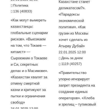
Казахстане станет
Политика
деликатесом?».
136 (40833)
«Парадоксы
«Как могут вымереть
экономической
казахстанцы:
политики». «Как
глобальные сценарии
грузин из Москвы
рисков». «Выезжаем
хочет сделать из
на том, что Токаев —
Атырау Дубай»
китаист» —
22.01.2025 12:00
Сыроежкин о Токаеве
День за днем
1119 (40257)
и Си, секретных
делах и о Масимове».
«Правительство
«Казахстан хвалят за
упорно игнорирует
отмену смертной
запрет президента на
казни и критикуют за
создание единых
пытки и ограничения
операторов». «Хлеба
свобод»
и зрелищ – тупиковый
24.01.2025 12:00