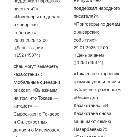
РК публично
поддержал народного
поддержал народного
писателя?».
писателя?».
«Приговоры по делам
«Приговоры по делам
о январских
о январских
событиях»
событиях»
29.01.2025 12:00
День за днем
29.01.2025 12:00
152 (45874)
День за днем
1253 (45874)
«Как могут вымереть
«Токаев не сторонник
казахстанцы:
громких увольнений и
глобальные сценарии
публичных разборок».
рисков». «Выезжаем
«Риски для
на том, что Токаев —
Казахстана». «В
китаист» —
Казахстане снова
Сыроежкин о Токаеве
защищают семью
и Си, секретных
Назарбаевых?».
делах и о Масимове».