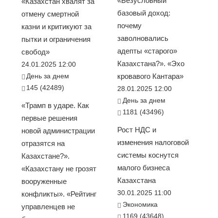
«Безусловный
«Казахстан хвалят за
базовый доход:
отмену смертной
почему
казни и критикуют за
заволновались
пытки и ограничения
адепты «старого»
свобод»
Казахстана?». «Эхо
24.01.2025 12:00
День за днем
кровавого Кантара»
145 (42489)
28.01.2025 12:00
День за днем
«Трамп в ударе. Как
1181 (43496)
первые решения
Рост НДС и
новой администрации
изменения налоговой
отразятся на
системы коснутся
Казахстане?».
малого бизнеса
«Казахстану не грозят
Казахстана
вооруженные
30.01.2025 11:00
конфликты». «Рейтинг
Экономика
управленцев не
1169 (43648)