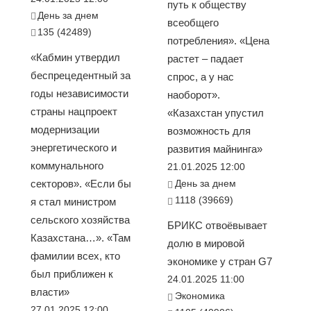
путь к обществу
День за днем
всеобщего
135 (42489)
потребления». «Цена
«Кабмин утвердил
растет – падает
беспрецедентный за
спрос, а у нас
годы независимости
наоборот».
страны нацпроект
«Казахстан упустил
модернизации
возможность для
энергетического и
развития майнинга»
коммунального
21.01.2025 12:00
секторов». «Если бы
День за днем
1118 (39669)
я стал министром
сельского хозяйства
БРИКС отвоёвывает
Казахстана…». «Там
долю в мировой
фамилии всех, кто
экономике у стран G7
был приближен к
24.01.2025 11:00
власти»
Экономика
27.01.2025 12:00