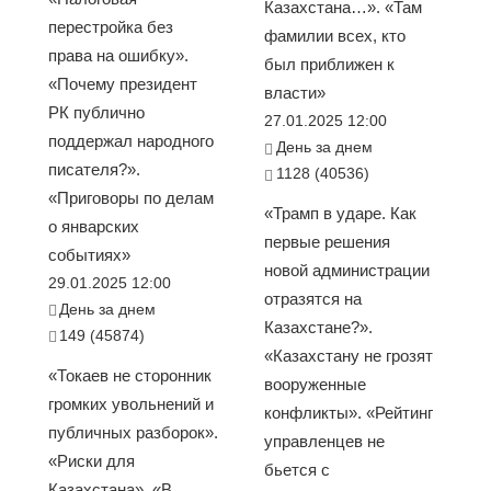
Казахстана…». «Там
перестройка без
фамилии всех, кто
права на ошибку».
был приближен к
«Почему президент
власти»
РК публично
27.01.2025 12:00
поддержал народного
День за днем
писателя?».
1128 (40536)
«Приговоры по делам
«Трамп в ударе. Как
о январских
первые решения
событиях»
новой администрации
29.01.2025 12:00
отразятся на
День за днем
Казахстане?».
149 (45874)
«Казахстану не грозят
«Токаев не сторонник
вооруженные
громких увольнений и
конфликты». «Рейтинг
публичных разборок».
управленцев не
«Риски для
бьется с
Казахстана». «В