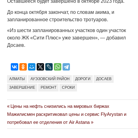
Оставшееся будет завершено в октябре 2023 года.
До конца октября закончат, по словам акима, и
запланированное строительство тротуаров.
«Из шести запланированных участков один участок
около ЖК «Сити Плюс» уже завершен», — добавил
Досаев.
АЛМАТЫ
АУЭЗОВСКИЙ РАЙОН
ДОРОГИ
ДОСАЕВ
ЗАВЕРШЕНИЕ
РЕМОНТ
СРОКИ
Previous
Цены на нефть снизились на мировых биржах
Навигация
Next
Post:
Мажилисмен раскритиковал цены и сервис FlyArystan и
по
Post:
потребовал ее отделения от Air Astana
записям