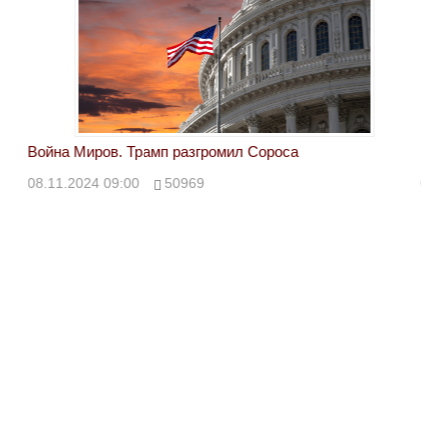
Война Миров. Трамп разгромил Сороса
Вой
08.11.2024 09:00
50969
08.