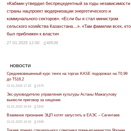
«Кабмин утвердил беспрецедентный за годы независимости
страны нацпроект модернизации энергетического и
коммунального секторов». «Если бы я стал министром
сельского хозяйства Казахстана…». «Там фамилии всех, кто
был приближен к власти»
27.01.2025 12:00
40536
НОВОСТИ
Средневзвешенный курс тенге на торгах KASE подорожал на Т0,99
до Т518,2
31.01.2025 17:25
1575
Экс-руководителю управления культуры Астаны Мажагулову
вынесли приговор за хищение
31.01.2025 16:54
1642
Взаимное признание ЭЦП хотят запустить в ЕАЭС – Сагинтаев
31.01.2025 16:42
1590
Токаев принял специального советника премьер-министра Японии