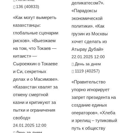
деликатесом?».
136 (40833)
«Парадоксы
«Как могут вымереть
экономической
казахстанцы:
политики». «Как
глобальные сценарии
грузин из Москвы
рисков». «Выезжаем
хочет сделать из
на том, что Токаев —
Атырау Дубай»
китаист» —
22.01.2025 12:00
Сыроежкин о Токаеве
День за днем
1119 (40257)
и Си, секретных
делах и о Масимове».
«Правительство
«Казахстан хвалят за
упорно игнорирует
отмену смертной
запрет президента на
казни и критикуют за
создание единых
пытки и ограничения
операторов». «Хлеба
свобод»
и зрелищ – тупиковый
24.01.2025 12:00
путь к обществу
День за днем