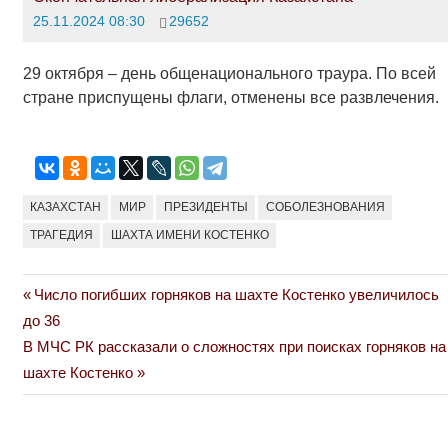
25.11.2024 08:30
29652
29 октября – день общенационального траура. По всей
стране приспущены флаги, отменены все развлечения.
КАЗАХСТАН
МИР
ПРЕЗИДЕНТЫ
СОБОЛЕЗНОВАНИЯ
ТРАГЕДИЯ
ШАХТА ИМЕНИ КОСТЕНКО
Previous
Число погибших горняков на шахте Костенко увеличилось
Навигация
Post:
до 36
по
Next
В МЧС РК рассказали о сложностях при поисках горняков на
Post:
шахте Костенко
записям