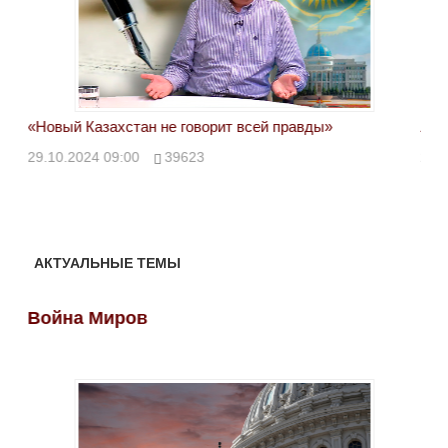
«Новый Казахстан не говорит всей правды»
Лон
ми
29.10.2024 09:00
39623
28.
АКТУАЛЬНЫЕ ТЕМЫ
Война Миров
Во