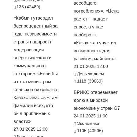
всеобщего
135 (42489)
потребления». «Цена
«Кабмин утвердил
растет – падает
беспрецедентный за
спрос, а у нас
годы независимости
наоборот».
страны нацпроект
«Казахстан упустил
модернизации
возможность для
энергетического и
развития майнинга»
коммунального
21.01.2025 12:00
секторов». «Если бы
День за днем
1118 (39669)
я стал министром
сельского хозяйства
БРИКС отвоёвывает
Казахстана…». «Там
долю в мировой
фамилии всех, кто
экономике у стран G7
был приближен к
24.01.2025 11:00
власти»
Экономика
27.01.2025 12:00
1105 (40906)
День за днем