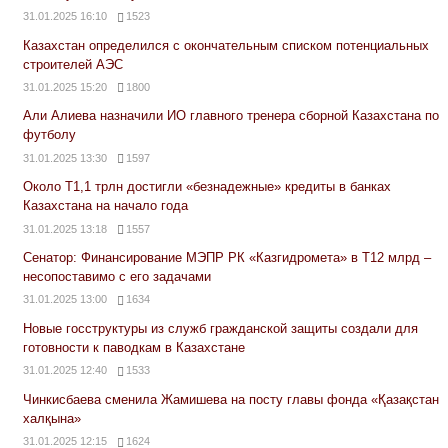
31.01.2025 16:10
1523
Казахстан определился с окончательным списком потенциальных
строителей АЭС
31.01.2025 15:20
1800
Али Алиева назначили ИО главного тренера сборной Казахстана по
футболу
31.01.2025 13:30
1597
Около Т1,1 трлн достигли «безнадежные» кредиты в банках
Казахстана на начало года
31.01.2025 13:18
1557
Сенатор: Финансирование МЭПР РК «Казгидромета» в Т12 млрд –
несопоставимо с его задачами
31.01.2025 13:00
1634
Новые госструктуры из служб гражданской защиты создали для
готовности к паводкам в Казахстане
31.01.2025 12:40
1533
Чинкисбаева сменила Жамишева на посту главы фонда «Қазақстан
халқына»
31.01.2025 12:15
1624