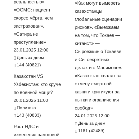
реальностью».
«Как могут вымереть
«ОСМС: пациент
казахстанцы:
скорее мёртв, чем
глобальные сценарии
застрахован».
рисков». «Выезжаем
«Сатира не
на том, что Токаев —
преступление»
китаист» —
23.01.2025 12:00
Сыроежкин о Токаеве
День за днем
и Си, секретных
144 (40821)
делах и о Масимове».
«Казахстан хвалят за
Казахстан VS
отмену смертной
Узбекистан: кто круче
казни и критикуют за
по военной мощи?
пытки и ограничения
28.01.2025 11:00
Политика
свобод»
143 (40833)
24.01.2025 12:00
День за днем
Рост НДС и
1161 (42489)
изменения налоговой