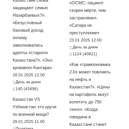
Казахстане снова
«ОСМС: пациент
защищают семью
скорее мёртв, чем
Назарбаевых?».
застрахован».
«Безусловный
«Сатира не
базовый доход:
преступление»
почему
23.01.2025 12:00
заволновались
День за днем
адепты «старого»
1124 (40821)
Казахстана?». «Эхо
«Как «трампономика
кровавого Кантара»
2.0» может повлиять
28.01.2025 12:00
на нефть и
День за днем
Казахстан?». «Цены
140 (43496)
на картофель могут
Казахстан VS
взлететь до 750
Узбекистан: кто круче
тенге». «Когда
по военной мощи?
говядина в
28.01.2025 11:00
Казахстане станет
Политика