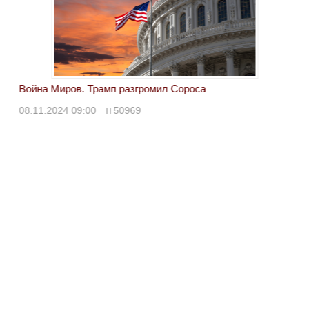
Война Миров. Трамп разгромил Сороса
Вой
08.11.2024 09:00
50969
08.