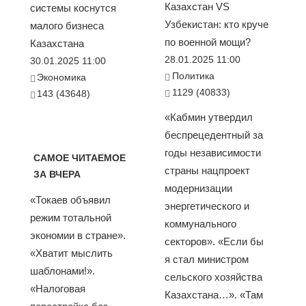
Казахстан VS
системы коснутся
Узбекистан: кто круче
малого бизнеса
по военной мощи?
Казахстана
28.01.2025 11:00
30.01.2025 11:00
Политика
Экономика
1129 (40833)
143 (43648)
«Кабмин утвердил
беспрецедентный за
годы независимости
САМОЕ ЧИТАЕМОЕ
страны нацпроект
ЗА ВЧЕРА
модернизации
«Токаев объявил
энергетического и
режим тотальной
коммунального
экономии в стране».
секторов». «Если бы
«Хватит мыслить
я стал министром
шаблонами!».
сельского хозяйства
«Налоговая
Казахстана…». «Там