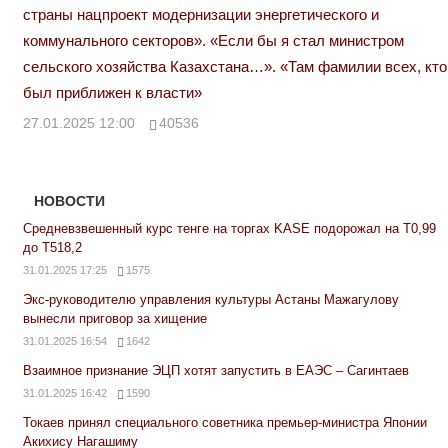
страны нацпроект модернизации энергетического и
коммунального секторов». «Если бы я стал министром
сельского хозяйства Казахстана…». «Там фамилии всех, кто
был приближен к власти»
27.01.2025 12:00
40536
НОВОСТИ
Средневзвешенный курс тенге на торгах KASE подорожал на Т0,99
до Т518,2
31.01.2025 17:25
1575
Экс-руководителю управления культуры Астаны Мажагулову
вынесли приговор за хищение
31.01.2025 16:54
1642
Взаимное признание ЭЦП хотят запустить в ЕАЭС – Сагинтаев
31.01.2025 16:42
1590
Токаев принял специального советника премьер-министра Японии
Акихису Нагашиму