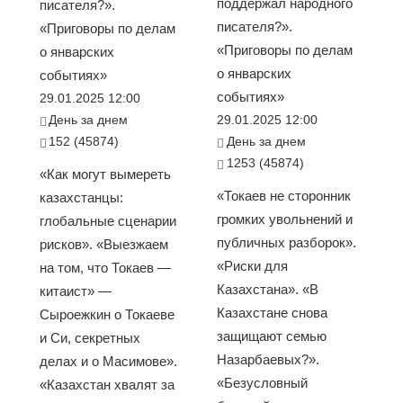
поддержал народного
писателя?».
писателя?».
«Приговоры по делам
«Приговоры по делам
о январских
о январских
событиях»
событиях»
29.01.2025 12:00
День за днем
29.01.2025 12:00
152 (45874)
День за днем
1253 (45874)
«Как могут вымереть
«Токаев не сторонник
казахстанцы:
громких увольнений и
глобальные сценарии
публичных разборок».
рисков». «Выезжаем
«Риски для
на том, что Токаев —
Казахстана». «В
китаист» —
Казахстане снова
Сыроежкин о Токаеве
защищают семью
и Си, секретных
Назарбаевых?».
делах и о Масимове».
«Безусловный
«Казахстан хвалят за