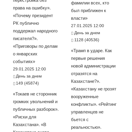
перестройка без
фамилии всех, кто
права на ошибку».
был приближен к
«Почему президент
власти»
РК публично
27.01.2025 12:00
поддержал народного
День за днем
писателя?».
1128 (40536)
«Приговоры по делам
«Трамп в ударе. Как
о январских
первые решения
событиях»
новой администрации
29.01.2025 12:00
отразятся на
День за днем
Казахстане?».
149 (45874)
«Казахстану не грозят
«Токаев не сторонник
вооруженные
громких увольнений и
конфликты». «Рейтинг
публичных разборок».
управленцев не
«Риски для
бьется с
Казахстана». «В
реальностью».