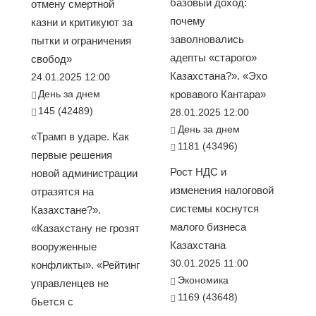
базовый доход:
отмену смертной
почему
казни и критикуют за
заволновались
пытки и ограничения
адепты «старого»
свобод»
Казахстана?». «Эхо
24.01.2025 12:00
День за днем
кровавого Кантара»
145 (42489)
28.01.2025 12:00
День за днем
«Трамп в ударе. Как
1181 (43496)
первые решения
Рост НДС и
новой администрации
изменения налоговой
отразятся на
системы коснутся
Казахстане?».
малого бизнеса
«Казахстану не грозят
Казахстана
вооруженные
30.01.2025 11:00
конфликты». «Рейтинг
Экономика
управленцев не
1169 (43648)
бьется с