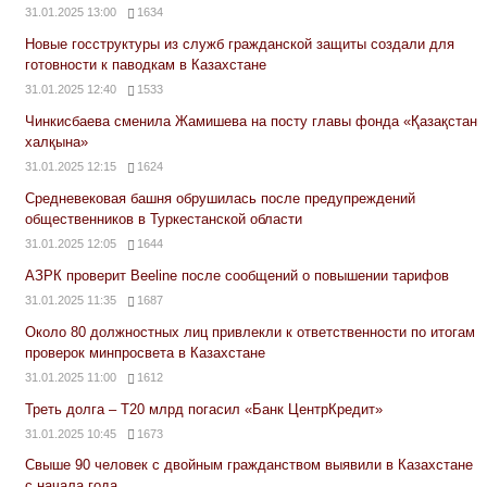
31.01.2025 13:00
1634
Новые госструктуры из служб гражданской защиты создали для
готовности к паводкам в Казахстане
31.01.2025 12:40
1533
Чинкисбаева сменила Жамишева на посту главы фонда «Қазақстан
халқына»
31.01.2025 12:15
1624
Средневековая башня обрушилась после предупреждений
общественников в Туркестанской области
31.01.2025 12:05
1644
АЗРК проверит Beeline после сообщений о повышении тарифов
31.01.2025 11:35
1687
Около 80 должностных лиц привлекли к ответственности по итогам
проверок минпросвета в Казахстане
31.01.2025 11:00
1612
Треть долга – Т20 млрд погасил «Банк ЦентрКредит»
31.01.2025 10:45
1673
Свыше 90 человек с двойным гражданством выявили в Казахстане
с начала года