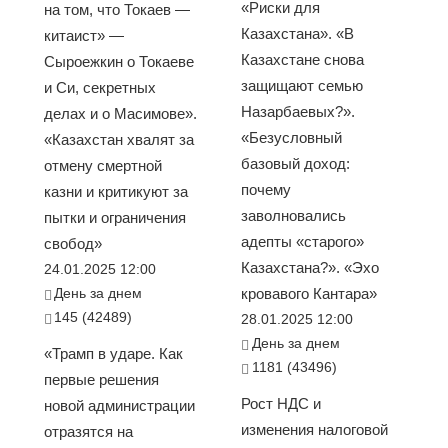
«Риски для
на том, что Токаев —
Казахстана». «В
китаист» —
Казахстане снова
Сыроежкин о Токаеве
защищают семью
и Си, секретных
Назарбаевых?».
делах и о Масимове».
«Безусловный
«Казахстан хвалят за
базовый доход:
отмену смертной
почему
казни и критикуют за
заволновались
пытки и ограничения
адепты «старого»
свобод»
Казахстана?». «Эхо
24.01.2025 12:00
День за днем
кровавого Кантара»
145 (42489)
28.01.2025 12:00
День за днем
«Трамп в ударе. Как
1181 (43496)
первые решения
Рост НДС и
новой администрации
изменения налоговой
отразятся на