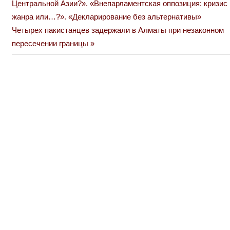
Центральной Азии?». «Внепарламентская оппозиция: кризис
записям
жанра или…?». «Декларирование без альтернативы»
Next
Четырех пакистанцев задержали в Алматы при незаконном
Post:
пересечении границы