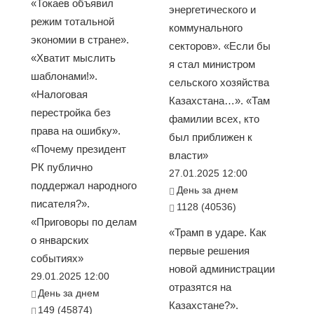
«Токаев объявил
энергетического и
режим тотальной
коммунального
экономии в стране».
секторов». «Если бы
«Хватит мыслить
я стал министром
шаблонами!».
сельского хозяйства
«Налоговая
Казахстана…». «Там
перестройка без
фамилии всех, кто
права на ошибку».
был приближен к
«Почему президент
власти»
РК публично
27.01.2025 12:00
поддержал народного
День за днем
писателя?».
1128 (40536)
«Приговоры по делам
«Трамп в ударе. Как
о январских
первые решения
событиях»
новой администрации
29.01.2025 12:00
отразятся на
День за днем
Казахстане?».
149 (45874)