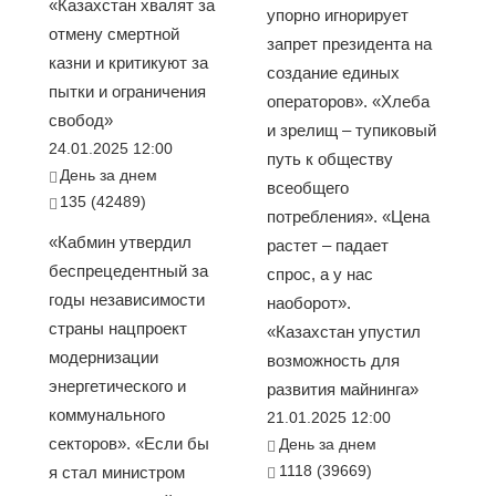
«Казахстан хвалят за
упорно игнорирует
отмену смертной
запрет президента на
казни и критикуют за
создание единых
пытки и ограничения
операторов». «Хлеба
свобод»
и зрелищ – тупиковый
24.01.2025 12:00
путь к обществу
День за днем
всеобщего
135 (42489)
потребления». «Цена
«Кабмин утвердил
растет – падает
беспрецедентный за
спрос, а у нас
годы независимости
наоборот».
страны нацпроект
«Казахстан упустил
модернизации
возможность для
энергетического и
развития майнинга»
коммунального
21.01.2025 12:00
секторов». «Если бы
День за днем
1118 (39669)
я стал министром