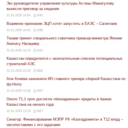
Экс-руководителю управления культуры Астаны Мажагулову
вынесли приговор за хищение
31.01.2025 16:54
1642
Взаимное признание ЭЦП хотят запустить в ЕАЭС – Сагинтаев
31.01.2025 16:42
1590
Токаев принял специального советника премьер-министра Японии
Акихису Нагашиму
31.01.2025 16:10
1523
Казахстан определился с окончательным списком потенциальных
строителей АЭС
31.01.2025 15:20
1800
Али Алиева назначили ИО главного тренера сборной Казахстана по
футболу
31.01.2025 13:30
1597
Около Т1,1 трлн достигли «безнадежные» кредиты в банках
Казахстана на начало года
31.01.2025 13:18
1557
Сенатор: Финансирование МЭПР РК «Казгидромета» в Т12 млрд –
несопоставимо с его задачами