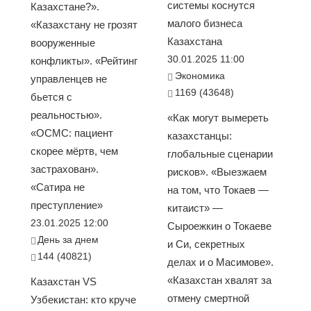
системы коснутся
Казахстане?».
малого бизнеса
«Казахстану не грозят
Казахстана
вооруженные
30.01.2025 11:00
конфликты». «Рейтинг
Экономика
управленцев не
1169 (43648)
бьется с
реальностью».
«Как могут вымереть
«ОСМС: пациент
казахстанцы:
скорее мёртв, чем
глобальные сценарии
застрахован».
рисков». «Выезжаем
«Сатира не
на том, что Токаев —
преступление»
китаист» —
23.01.2025 12:00
Сыроежкин о Токаеве
День за днем
и Си, секретных
144 (40821)
делах и о Масимове».
«Казахстан хвалят за
Казахстан VS
отмену смертной
Узбекистан: кто круче