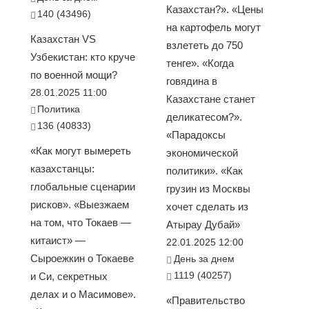
Казахстан?». «Цены
140 (43496)
на картофель могут
Казахстан VS
взлететь до 750
Узбекистан: кто круче
тенге». «Когда
по военной мощи?
говядина в
28.01.2025 11:00
Казахстане станет
Политика
деликатесом?».
136 (40833)
«Парадоксы
«Как могут вымереть
экономической
казахстанцы:
политики». «Как
глобальные сценарии
грузин из Москвы
рисков». «Выезжаем
хочет сделать из
на том, что Токаев —
Атырау Дубай»
китаист» —
22.01.2025 12:00
Сыроежкин о Токаеве
День за днем
1119 (40257)
и Си, секретных
делах и о Масимове».
«Правительство