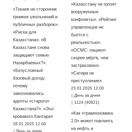
«Казахстану не грозят
«Токаев не сторонник
вооруженные
громких увольнений и
конфликты». «Рейтинг
публичных разборок».
управленцев не
«Риски для
бьется с
Казахстана». «В
реальностью».
Казахстане снова
«ОСМС: пациент
защищают семью
скорее мёртв, чем
Назарбаевых?».
застрахован».
«Безусловный
«Сатира не
базовый доход:
преступление»
почему
23.01.2025 12:00
заволновались
День за днем
адепты «старого»
1124 (40821)
Казахстана?». «Эхо
«Как «трампономика
кровавого Кантара»
2.0» может повлиять
28.01.2025 12:00
на нефть и
День за днем