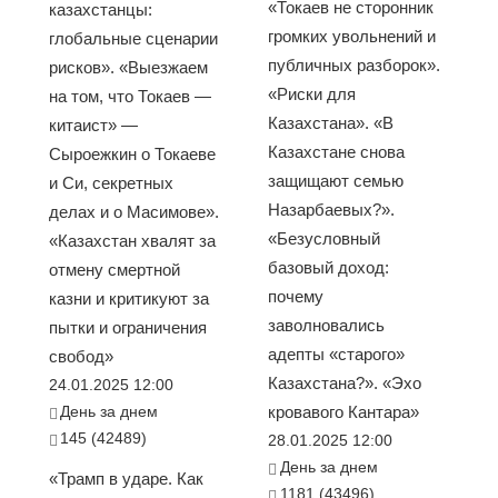
«Токаев не сторонник
казахстанцы:
громких увольнений и
глобальные сценарии
публичных разборок».
рисков». «Выезжаем
«Риски для
на том, что Токаев —
Казахстана». «В
китаист» —
Казахстане снова
Сыроежкин о Токаеве
защищают семью
и Си, секретных
Назарбаевых?».
делах и о Масимове».
«Безусловный
«Казахстан хвалят за
базовый доход:
отмену смертной
почему
казни и критикуют за
заволновались
пытки и ограничения
адепты «старого»
свобод»
Казахстана?». «Эхо
24.01.2025 12:00
День за днем
кровавого Кантара»
145 (42489)
28.01.2025 12:00
День за днем
«Трамп в ударе. Как
1181 (43496)