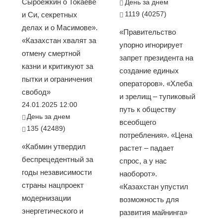
Сыроежкин о Токаеве
День за днем
1119 (40257)
и Си, секретных
делах и о Масимове».
«Правительство
«Казахстан хвалят за
упорно игнорирует
отмену смертной
запрет президента на
казни и критикуют за
создание единых
пытки и ограничения
операторов». «Хлеба
свобод»
и зрелищ – тупиковый
24.01.2025 12:00
путь к обществу
День за днем
всеобщего
135 (42489)
потребления». «Цена
«Кабмин утвердил
растет – падает
беспрецедентный за
спрос, а у нас
годы независимости
наоборот».
страны нацпроект
«Казахстан упустил
модернизации
возможность для
энергетического и
развития майнинга»