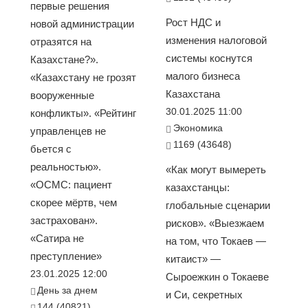
первые решения
Рост НДС и
новой администрации
изменения налоговой
отразятся на
системы коснутся
Казахстане?».
малого бизнеса
«Казахстану не грозят
Казахстана
вооруженные
30.01.2025 11:00
конфликты». «Рейтинг
Экономика
управленцев не
1169 (43648)
бьется с
реальностью».
«Как могут вымереть
«ОСМС: пациент
казахстанцы:
скорее мёртв, чем
глобальные сценарии
застрахован».
рисков». «Выезжаем
«Сатира не
на том, что Токаев —
преступление»
китаист» —
23.01.2025 12:00
Сыроежкин о Токаеве
День за днем
и Си, секретных
144 (40821)