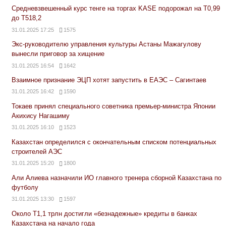
Средневзвешенный курс тенге на торгах KASE подорожал на Т0,99
до Т518,2
31.01.2025 17:25
1575
Экс-руководителю управления культуры Астаны Мажагулову
вынесли приговор за хищение
31.01.2025 16:54
1642
Взаимное признание ЭЦП хотят запустить в ЕАЭС – Сагинтаев
31.01.2025 16:42
1590
Токаев принял специального советника премьер-министра Японии
Акихису Нагашиму
31.01.2025 16:10
1523
Казахстан определился с окончательным списком потенциальных
строителей АЭС
31.01.2025 15:20
1800
Али Алиева назначили ИО главного тренера сборной Казахстана по
футболу
31.01.2025 13:30
1597
Около Т1,1 трлн достигли «безнадежные» кредиты в банках
Казахстана на начало года