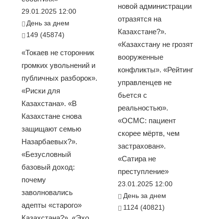
новой администрации
29.01.2025 12:00
отразятся на
День за днем
Казахстане?».
149 (45874)
«Казахстану не грозят
«Токаев не сторонник
вооруженные
громких увольнений и
конфликты». «Рейтинг
публичных разборок».
управленцев не
«Риски для
бьется с
Казахстана». «В
реальностью».
Казахстане снова
«ОСМС: пациент
защищают семью
скорее мёртв, чем
Назарбаевых?».
застрахован».
«Безусловный
«Сатира не
базовый доход:
преступление»
почему
23.01.2025 12:00
заволновались
День за днем
адепты «старого»
1124 (40821)
Казахстана?». «Эхо