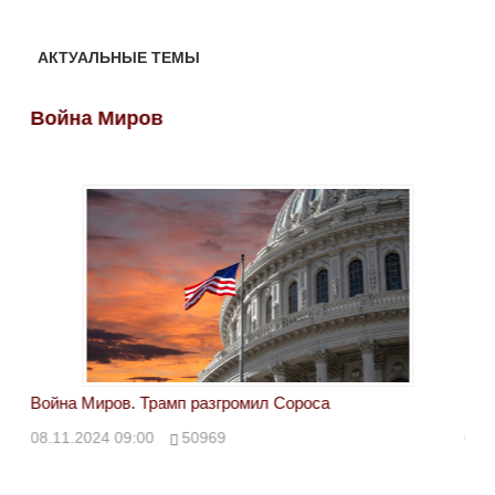
АКТУАЛЬНЫЕ ТЕМЫ
Война Миров
Во
Война Миров. Трамп разгромил Сороса
Вой
08.11.2024 09:00
50969
08.