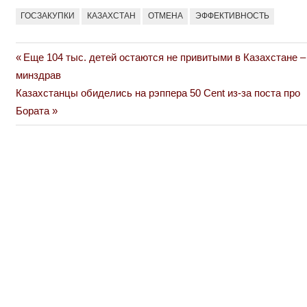
ГОСЗАКУПКИ
КАЗАХСТАН
ОТМЕНА
ЭФФЕКТИВНОСТЬ
Previous
Еще 104 тыс. детей остаются не привитыми в Казахстане –
Навигация
Post:
минздрав
по
Next
Казахстанцы обиделись на рэппера 50 Cent из-за поста про
Post:
Бората
записям