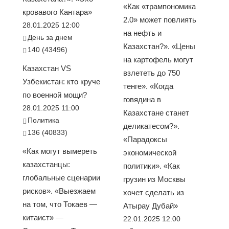
«Как «трампономика
кровавого Кантара»
2.0» может повлиять
28.01.2025 12:00
на нефть и
День за днем
Казахстан?». «Цены
140 (43496)
на картофель могут
Казахстан VS
взлететь до 750
Узбекистан: кто круче
тенге». «Когда
по военной мощи?
говядина в
28.01.2025 11:00
Казахстане станет
Политика
деликатесом?».
136 (40833)
«Парадоксы
«Как могут вымереть
экономической
казахстанцы:
политики». «Как
глобальные сценарии
грузин из Москвы
рисков». «Выезжаем
хочет сделать из
на том, что Токаев —
Атырау Дубай»
китаист» —
22.01.2025 12:00