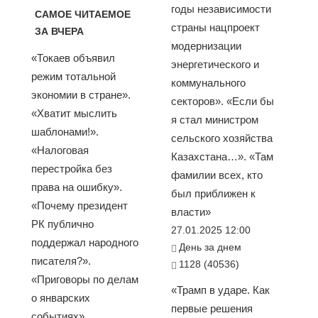
годы независимости
САМОЕ ЧИТАЕМОЕ
страны нацпроект
ЗА ВЧЕРА
модернизации
«Токаев объявил
энергетического и
режим тотальной
коммунального
экономии в стране».
секторов». «Если бы
«Хватит мыслить
я стал министром
шаблонами!».
сельского хозяйства
«Налоговая
Казахстана…». «Там
перестройка без
фамилии всех, кто
права на ошибку».
был приближен к
«Почему президент
власти»
РК публично
27.01.2025 12:00
поддержал народного
День за днем
писателя?».
1128 (40536)
«Приговоры по делам
«Трамп в ударе. Как
о январских
первые решения
событиях»