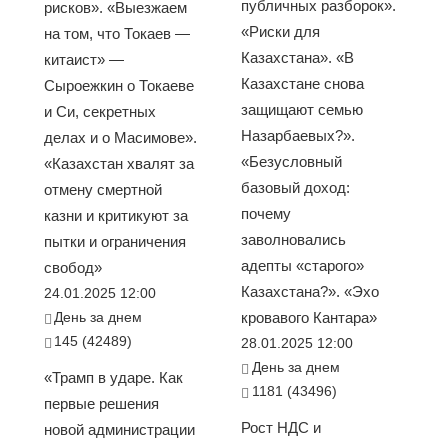
публичных разборок».
рисков». «Выезжаем
«Риски для
на том, что Токаев —
Казахстана». «В
китаист» —
Казахстане снова
Сыроежкин о Токаеве
защищают семью
и Си, секретных
Назарбаевых?».
делах и о Масимове».
«Безусловный
«Казахстан хвалят за
базовый доход:
отмену смертной
почему
казни и критикуют за
заволновались
пытки и ограничения
адепты «старого»
свобод»
Казахстана?». «Эхо
24.01.2025 12:00
День за днем
кровавого Кантара»
145 (42489)
28.01.2025 12:00
День за днем
«Трамп в ударе. Как
1181 (43496)
первые решения
Рост НДС и
новой администрации