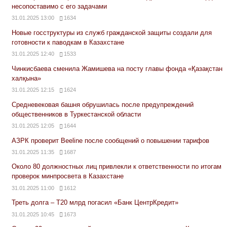
несопоставимо с его задачами
31.01.2025 13:00
1634
Новые госструктуры из служб гражданской защиты создали для
готовности к паводкам в Казахстане
31.01.2025 12:40
1533
Чинкисбаева сменила Жамишева на посту главы фонда «Қазақстан
халқына»
31.01.2025 12:15
1624
Средневековая башня обрушилась после предупреждений
общественников в Туркестанской области
31.01.2025 12:05
1644
АЗРК проверит Beeline после сообщений о повышении тарифов
31.01.2025 11:35
1687
Около 80 должностных лиц привлекли к ответственности по итогам
проверок минпросвета в Казахстане
31.01.2025 11:00
1612
Треть долга – Т20 млрд погасил «Банк ЦентрКредит»
31.01.2025 10:45
1673