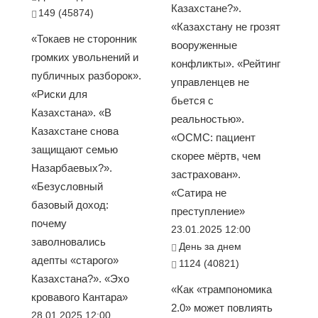
Казахстане?».
149 (45874)
«Казахстану не грозят
«Токаев не сторонник
вооруженные
громких увольнений и
конфликты». «Рейтинг
публичных разборок».
управленцев не
«Риски для
бьется с
Казахстана». «В
реальностью».
Казахстане снова
«ОСМС: пациент
защищают семью
скорее мёртв, чем
Назарбаевых?».
застрахован».
«Безусловный
«Сатира не
базовый доход:
преступление»
почему
23.01.2025 12:00
заволновались
День за днем
адепты «старого»
1124 (40821)
Казахстана?». «Эхо
«Как «трампономика
кровавого Кантара»
2.0» может повлиять
28.01.2025 12:00