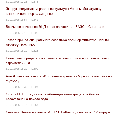
31.01.2025 17:25
1575
Экс-руководителю управления культуры Астаны Мажагулову
вынесли приговор за хищение
31.01.2025 16:54
1642
Взаимное признание ЭЦП хотят запустить в ЕАЭС – Сагинтаев
31.01.2025 16:42
1590
Токаев принял специального советника премьер-министра Японии
Акихису Нагашиму
31.01.2025 16:10
1523
Казахстан определился с окончательным списком потенциальных
строителей АЭС
31.01.2025 15:20
1800
Али Алиева назначили ИО главного тренера сборной Казахстана по
футболу
31.01.2025 13:30
1597
Около Т1,1 трлн достигли «безнадежные» кредиты в банках
Казахстана на начало года
31.01.2025 13:18
1557
Сенатор: Финансирование МЭПР РК «Казгидромета» в Т12 млрд –