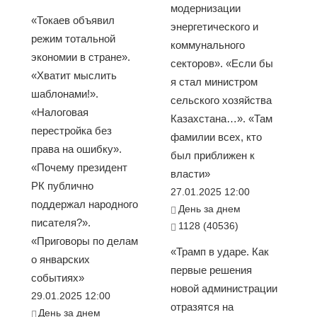
модернизации
«Токаев объявил
энергетического и
режим тотальной
коммунального
экономии в стране».
секторов». «Если бы
«Хватит мыслить
я стал министром
шаблонами!».
сельского хозяйства
«Налоговая
Казахстана…». «Там
перестройка без
фамилии всех, кто
права на ошибку».
был приближен к
«Почему президент
власти»
РК публично
27.01.2025 12:00
поддержал народного
День за днем
писателя?».
1128 (40536)
«Приговоры по делам
«Трамп в ударе. Как
о январских
первые решения
событиях»
новой администрации
29.01.2025 12:00
отразятся на
День за днем