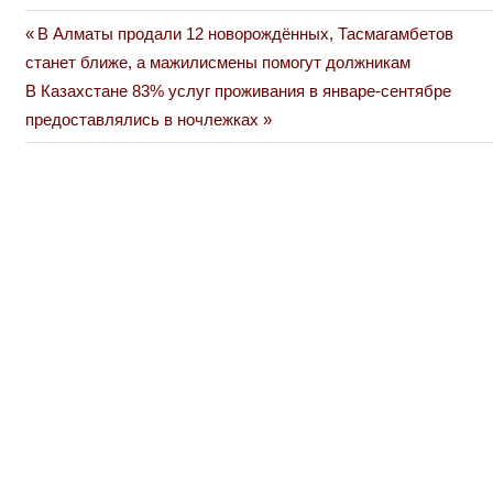
Previous
В Алматы продали 12 новорождённых, Тасмагамбетов
Навигация
Post:
станет ближе, а мажилисмены помогут должникам
по
Next
В Казахстане 83% услуг проживания в январе-сентябре
Post:
предоставлялись в ночлежках
записям