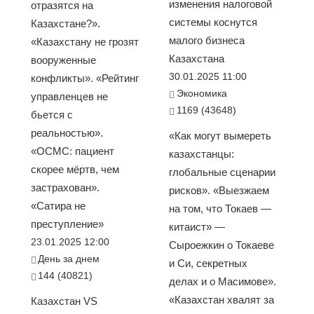
изменения налоговой
отразятся на
системы коснутся
Казахстане?».
малого бизнеса
«Казахстану не грозят
Казахстана
вооруженные
30.01.2025 11:00
конфликты». «Рейтинг
Экономика
управленцев не
1169 (43648)
бьется с
реальностью».
«Как могут вымереть
«ОСМС: пациент
казахстанцы:
скорее мёртв, чем
глобальные сценарии
застрахован».
рисков». «Выезжаем
«Сатира не
на том, что Токаев —
преступление»
китаист» —
23.01.2025 12:00
Сыроежкин о Токаеве
День за днем
и Си, секретных
144 (40821)
делах и о Масимове».
«Казахстан хвалят за
Казахстан VS