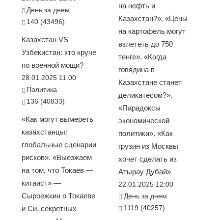
на нефть и
День за днем
Казахстан?». «Цены
140 (43496)
на картофель могут
Казахстан VS
взлететь до 750
Узбекистан: кто круче
тенге». «Когда
по военной мощи?
говядина в
28.01.2025 11:00
Казахстане станет
Политика
деликатесом?».
136 (40833)
«Парадоксы
«Как могут вымереть
экономической
казахстанцы:
политики». «Как
глобальные сценарии
грузин из Москвы
рисков». «Выезжаем
хочет сделать из
на том, что Токаев —
Атырау Дубай»
китаист» —
22.01.2025 12:00
Сыроежкин о Токаеве
День за днем
1119 (40257)
и Си, секретных