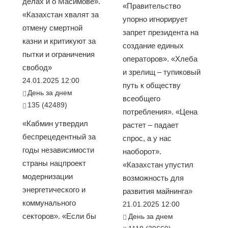
делах и о Масимове».
«Правительство
«Казахстан хвалят за
упорно игнорирует
отмену смертной
запрет президента на
казни и критикуют за
создание единых
пытки и ограничения
операторов». «Хлеба
свобод»
и зрелищ – тупиковый
24.01.2025 12:00
путь к обществу
День за днем
всеобщего
135 (42489)
потребления». «Цена
«Кабмин утвердил
растет – падает
беспрецедентный за
спрос, а у нас
годы независимости
наоборот».
страны нацпроект
«Казахстан упустил
модернизации
возможность для
энергетического и
развития майнинга»
коммунального
21.01.2025 12:00
секторов». «Если бы
День за днем