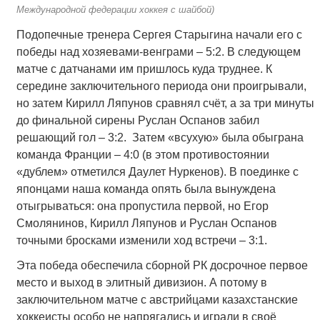
Международной федерации хоккея с шайбой)
Подопечные тренера Сергея Старыгина начали его с
победы над хозяевами-венграми – 5:2. В следующем
матче с датчанами им пришлось куда труднее. К
середине заключительного периода они проигрывали,
но затем Кирилл Ляпунов сравнял счёт, а за три минуты
до финальной сирены Руслан Оспанов забил
решающий гол – 3:2. Затем «всухую» была обыграна
команда Франции – 4:0 (в этом противостоянии
«дублем» отметился Даулет Нуркенов). В поединке с
японцами наша команда опять была вынуждена
отыгрываться: она пропустила первой, но Егор
Смолянинов, Кирилл Ляпунов и Руслан Оспанов
точными бросками изменили ход встречи – 3:1.
Эта победа обеспечила сборной РК досрочное первое
место и выход в элитный дивизион. А потому в
заключительном матче с австрийцами казахстанские
хоккеисты особо не напрягались и играли в своё