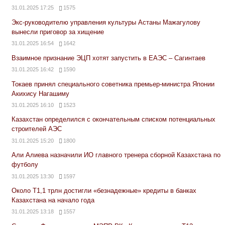
31.01.2025 17:25
1575
Экс-руководителю управления культуры Астаны Мажагулову
вынесли приговор за хищение
31.01.2025 16:54
1642
Взаимное признание ЭЦП хотят запустить в ЕАЭС – Сагинтаев
31.01.2025 16:42
1590
Токаев принял специального советника премьер-министра Японии
Акихису Нагашиму
31.01.2025 16:10
1523
Казахстан определился с окончательным списком потенциальных
строителей АЭС
31.01.2025 15:20
1800
Али Алиева назначили ИО главного тренера сборной Казахстана по
футболу
31.01.2025 13:30
1597
Около Т1,1 трлн достигли «безнадежные» кредиты в банках
Казахстана на начало года
31.01.2025 13:18
1557