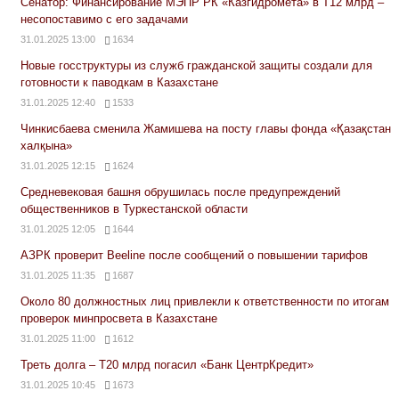
Сенатор: Финансирование МЭПР РК «Казгидромета» в Т12 млрд –
несопоставимо с его задачами
31.01.2025 13:00
1634
Новые госструктуры из служб гражданской защиты создали для
готовности к паводкам в Казахстане
31.01.2025 12:40
1533
Чинкисбаева сменила Жамишева на посту главы фонда «Қазақстан
халқына»
31.01.2025 12:15
1624
Средневековая башня обрушилась после предупреждений
общественников в Туркестанской области
31.01.2025 12:05
1644
АЗРК проверит Beeline после сообщений о повышении тарифов
31.01.2025 11:35
1687
Около 80 должностных лиц привлекли к ответственности по итогам
проверок минпросвета в Казахстане
31.01.2025 11:00
1612
Треть долга – Т20 млрд погасил «Банк ЦентрКредит»
31.01.2025 10:45
1673