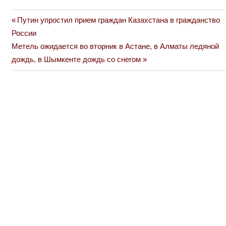
Previous
Путин упростил прием граждан Казахстана в гражданство
Навигация
Post:
России
по
Next
Метель ожидается во вторник в Астане, в Алматы ледяной
Post:
дождь, в Шымкенте дождь со снегом
записям