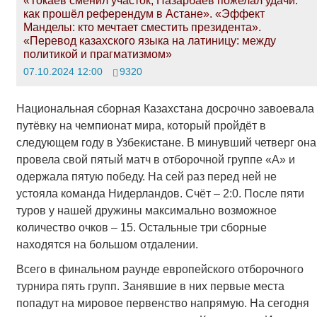
«Токаев сменил участок, Назарбаев пожелал удачи:
как прошёл референдум в Астане». «Эффект
Манделы: кто мечтает сместить президента».
«Перевод казахского языка на латиницу: между
политикой и прагматизмом»
07.10.2024 12:00
9320
Национальная сборная Казахстана досрочно завоевала
путёвку на чемпионат мира, который пройдёт в
следующем году в Узбекистане. В минувший четверг она
провела свой пятый матч в отборочной группе «А» и
одержала пятую победу. На сей раз перед ней не
устояла команда Нидерландов. Счёт – 2:0. После пяти
туров у нашей дружины максимально возможное
количество очков – 15. Остальные три сборные
находятся на большом отдалении.
Всего в финальном раунде европейского отборочного
турнира пять групп. Занявшие в них первые места
попадут на мировое первенство напрямую. На сегодня