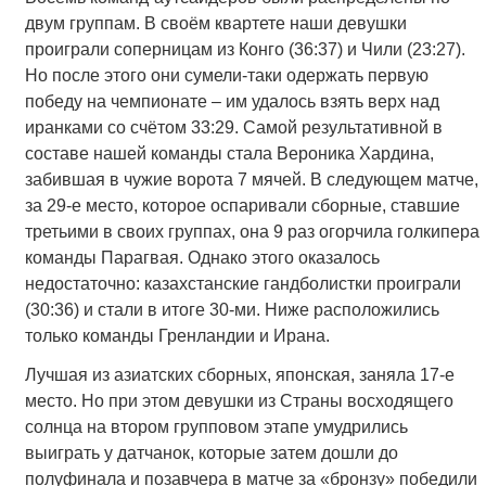
двум группам. В своём квартете наши девушки
проиграли соперницам из Конго (36:37) и Чили (23:27).
Но после этого они сумели-таки одержать первую
победу на чемпионате – им удалось взять верх над
иранками со счётом 33:29. Самой результативной в
составе нашей команды стала Вероника Хардина,
забившая в чужие ворота 7 мячей. В следующем матче,
за 29-е место, которое оспаривали сборные, ставшие
третьими в своих группах, она 9 раз огорчила голкипера
команды Парагвая. Однако этого оказалось
недостаточно: казахстанские гандболистки проиграли
(30:36) и стали в итоге 30-ми. Ниже расположились
только команды Гренландии и Ирана.
Лучшая из азиатских сборных, японская, заняла 17-е
место. Но при этом девушки из Страны восходящего
солнца на втором групповом этапе умудрились
выиграть у датчанок, которые затем дошли до
полуфинала и позавчера в матче за «бронзу» победили