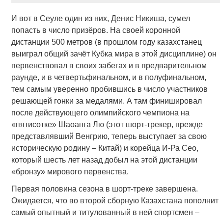
И вот в Сеуле один из них, Денис Никиша, сумел
попасть в число призёров. На своей коронной
дистанции 500 метров (в прошлом году казахстанец
выиграл общий зачёт Кубка мира в этой дисциплине) он
первенствовал в своих забегах и в предварительном
раунде, и в четвертьфинальном, и в полуфинальном,
тем самым уверенно пробившись в число участников
решающей гонки за медалями. А там финишировал
после действующего олимпийского чемпиона на
«пятисотке» Шаоанга Лю (этот шорт-трекер, прежде
представлявший Венгрию, теперь выступает за свою
историческую родину – Китай) и корейца И-Ра Сео,
который шесть лет назад добыл на этой дистанции
«бронзу» мирового первенства.
Первая половина сезона в шорт-треке завершена.
Ожидается, что во второй сборную Казахстана пополнит
самый опытный и титулованный в ней спортсмен –