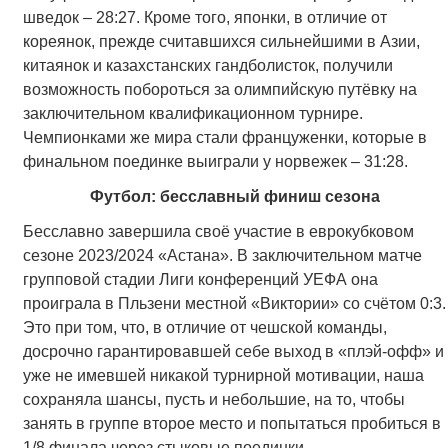
шведок – 28:27. Кроме того, японки, в отличие от
кореянок, прежде считавшихся сильнейшими в Азии,
китаянок и казахстанских гандболисток, получили
возможность побороться за олимпийскую путёвку на
заключительном квалификационном турнире.
Чемпионками же мира стали француженки, которые в
финальном поединке выиграли у норвежек – 31:28.
Футбол: бесславный финиш сезона
Бесславно завершила своё участие в еврокубковом
сезоне 2023/2024 «Астана». В заключительном матче
групповой стадии Лиги конференций УЕФА она
проиграла в Пльзени местной «Виктории» со счётом 0:3.
Это при том, что, в отличие от чешской команды,
досрочно гарантировавшей себе выход в «плэй-офф» и
уже не имевшей никакой турнирной мотивации, наша
сохраняла шансы, пусть и небольшие, на то, чтобы
занять в группе второе место и попытаться пробиться в
1/8 финала через стыковые поединки.