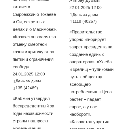
Атырау Дубай»
китаист» —
22.01.2025 12:00
Сыроежкин о Токаеве
День за днем
1119 (40257)
и Си, секретных
делах и о Масимове».
«Правительство
«Казахстан хвалят за
упорно игнорирует
отмену смертной
запрет президента на
казни и критикуют за
создание единых
пытки и ограничения
операторов». «Хлеба
свобод»
и зрелищ – тупиковый
24.01.2025 12:00
путь к обществу
День за днем
всеобщего
135 (42489)
потребления». «Цена
«Кабмин утвердил
растет – падает
беспрецедентный за
спрос, а у нас
годы независимости
наоборот».
страны нацпроект
«Казахстан упустил
модернизации