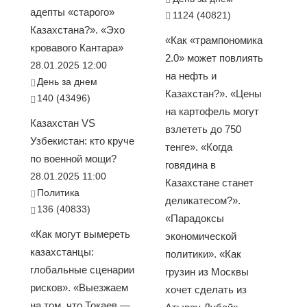
адепты «старого»
1124 (40821)
Казахстана?». «Эхо
«Как «трампономика
кровавого Кантара»
2.0» может повлиять
28.01.2025 12:00
на нефть и
День за днем
Казахстан?». «Цены
140 (43496)
на картофель могут
Казахстан VS
взлететь до 750
Узбекистан: кто круче
тенге». «Когда
по военной мощи?
говядина в
28.01.2025 11:00
Казахстане станет
Политика
деликатесом?».
136 (40833)
«Парадоксы
«Как могут вымереть
экономической
казахстанцы:
политики». «Как
глобальные сценарии
грузин из Москвы
рисков». «Выезжаем
хочет сделать из
на том, что Токаев —