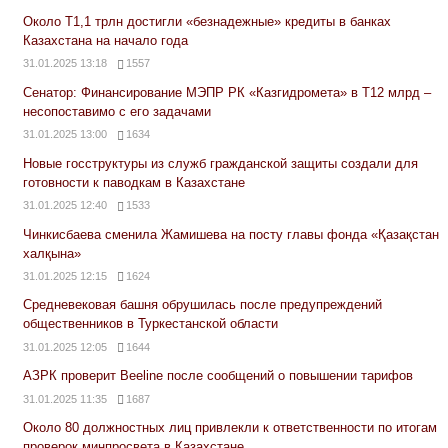
Около Т1,1 трлн достигли «безнадежные» кредиты в банках
Казахстана на начало года
31.01.2025 13:18
1557
Сенатор: Финансирование МЭПР РК «Казгидромета» в Т12 млрд –
несопоставимо с его задачами
31.01.2025 13:00
1634
Новые госструктуры из служб гражданской защиты создали для
готовности к паводкам в Казахстане
31.01.2025 12:40
1533
Чинкисбаева сменила Жамишева на посту главы фонда «Қазақстан
халқына»
31.01.2025 12:15
1624
Средневековая башня обрушилась после предупреждений
общественников в Туркестанской области
31.01.2025 12:05
1644
АЗРК проверит Beeline после сообщений о повышении тарифов
31.01.2025 11:35
1687
Около 80 должностных лиц привлекли к ответственности по итогам
проверок минпросвета в Казахстане