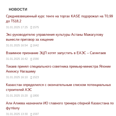
НОВОСТИ
Средневзвешенный курс тенге на торгах KASE подорожал на Т0,99
до Т518,2
31.01.2025 17:25
1575
Экс-руководителю управления культуры Астаны Мажагулову
вынесли приговор за хищение
31.01.2025 16:54
1642
Взаимное признание ЭЦП хотят запустить в ЕАЭС – Сагинтаев
31.01.2025 16:42
1590
Токаев принял специального советника премьер-министра Японии
Акихису Нагашиму
31.01.2025 16:10
1523
Казахстан определился с окончательным списком потенциальных
строителей АЭС
31.01.2025 15:20
1800
Али Алиева назначили ИО главного тренера сборной Казахстана по
футболу
31.01.2025 13:30
1597