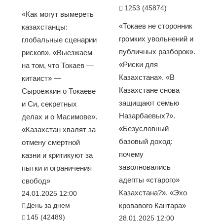
1253 (45874)
«Как могут вымереть
«Токаев не сторонник
казахстанцы:
громких увольнений и
глобальные сценарии
публичных разборок».
рисков». «Выезжаем
«Риски для
на том, что Токаев —
Казахстана». «В
китаист» —
Казахстане снова
Сыроежкин о Токаеве
защищают семью
и Си, секретных
Назарбаевых?».
делах и о Масимове».
«Безусловный
«Казахстан хвалят за
базовый доход:
отмену смертной
почему
казни и критикуют за
заволновались
пытки и ограничения
адепты «старого»
свобод»
Казахстана?». «Эхо
24.01.2025 12:00
День за днем
кровавого Кантара»
145 (42489)
28.01.2025 12:00