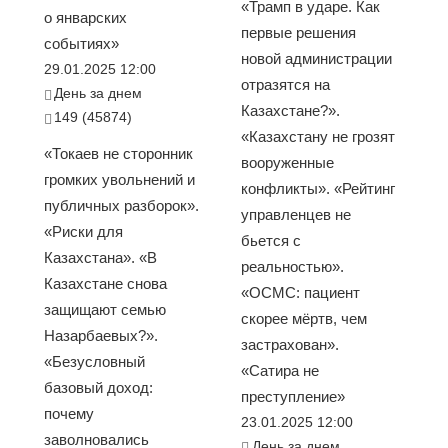
«Трамп в ударе. Как
о январских
первые решения
событиях»
новой администрации
29.01.2025 12:00
отразятся на
День за днем
Казахстане?».
149 (45874)
«Казахстану не грозят
«Токаев не сторонник
вооруженные
громких увольнений и
конфликты». «Рейтинг
публичных разборок».
управленцев не
«Риски для
бьется с
Казахстана». «В
реальностью».
Казахстане снова
«ОСМС: пациент
защищают семью
скорее мёртв, чем
Назарбаевых?».
застрахован».
«Безусловный
«Сатира не
базовый доход:
преступление»
почему
23.01.2025 12:00
заволновались
День за днем