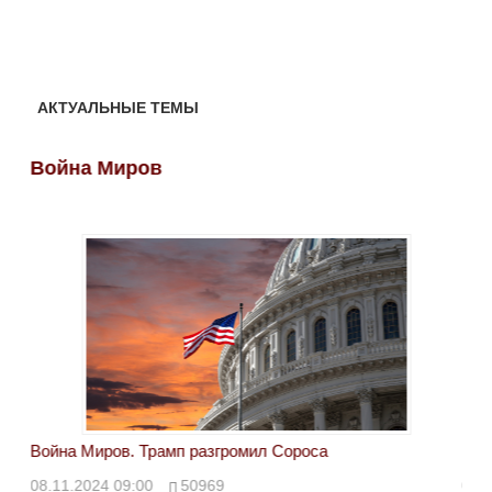
АКТУАЛЬНЫЕ ТЕМЫ
Война Миров
Во
Война Миров. Трамп разгромил Сороса
Вой
08.11.2024 09:00
50969
08.