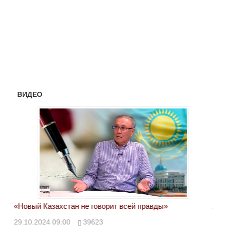
ВИДЕО
«Новый Казахстан не говорит всей правды»
Лон
ми
29.10.2024 09:00
39623
28.