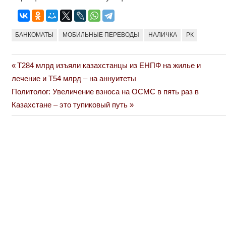
БАНКОМАТЫ
МОБИЛЬНЫЕ ПЕРЕВОДЫ
НАЛИЧКА
РК
Previous
Т284 млрд изъяли казахстанцы из ЕНПФ на жилье и
Навигация
Post:
лечение и Т54 млрд – на аннуитеты
по
Next
Политолог: Увеличение взноса на ОСМС в пять раз в
Post:
Казахстане – это тупиковый путь
записям