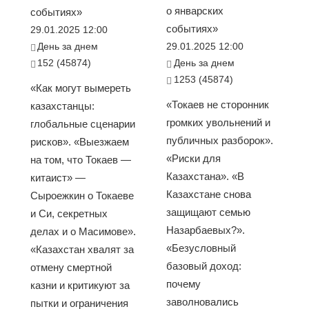
о январских
событиях»
событиях»
29.01.2025 12:00
День за днем
29.01.2025 12:00
152 (45874)
День за днем
1253 (45874)
«Как могут вымереть
«Токаев не сторонник
казахстанцы:
громких увольнений и
глобальные сценарии
публичных разборок».
рисков». «Выезжаем
«Риски для
на том, что Токаев —
Казахстана». «В
китаист» —
Казахстане снова
Сыроежкин о Токаеве
защищают семью
и Си, секретных
Назарбаевых?».
делах и о Масимове».
«Безусловный
«Казахстан хвалят за
базовый доход:
отмену смертной
почему
казни и критикуют за
заволновались
пытки и ограничения