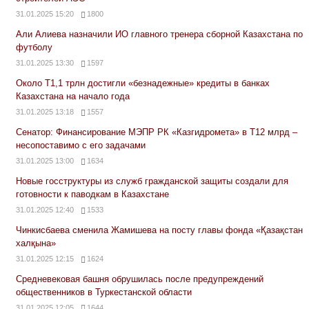
31.01.2025 15:20
1800
Али Алиева назначили ИО главного тренера сборной Казахстана по
футболу
31.01.2025 13:30
1597
Около Т1,1 трлн достигли «безнадежные» кредиты в банках
Казахстана на начало года
31.01.2025 13:18
1557
Сенатор: Финансирование МЭПР РК «Казгидромета» в Т12 млрд –
несопоставимо с его задачами
31.01.2025 13:00
1634
Новые госструктуры из служб гражданской защиты создали для
готовности к паводкам в Казахстане
31.01.2025 12:40
1533
Чинкисбаева сменила Жамишева на посту главы фонда «Қазақстан
халқына»
31.01.2025 12:15
1624
Средневековая башня обрушилась после предупреждений
общественников в Туркестанской области
31.01.2025 12:05
1644