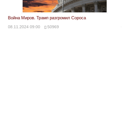
Война Миров. Трамп разгромил Сороса
Вой
08.11.2024 09:00
50969
08.