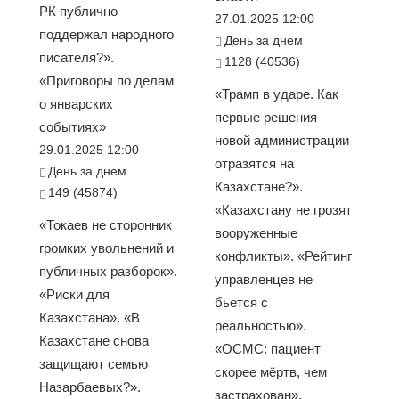
РК публично
27.01.2025 12:00
поддержал народного
День за днем
писателя?».
1128 (40536)
«Приговоры по делам
«Трамп в ударе. Как
о январских
первые решения
событиях»
новой администрации
29.01.2025 12:00
отразятся на
День за днем
Казахстане?».
149 (45874)
«Казахстану не грозят
«Токаев не сторонник
вооруженные
громких увольнений и
конфликты». «Рейтинг
публичных разборок».
управленцев не
«Риски для
бьется с
Казахстана». «В
реальностью».
Казахстане снова
«ОСМС: пациент
защищают семью
скорее мёртв, чем
Назарбаевых?».
застрахован».