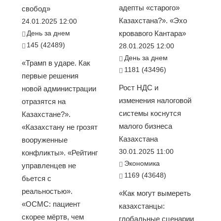
адепты «старого»
свобод»
Казахстана?». «Эхо
24.01.2025 12:00
День за днем
кровавого Кантара»
145 (42489)
28.01.2025 12:00
День за днем
«Трамп в ударе. Как
1181 (43496)
первые решения
Рост НДС и
новой администрации
изменения налоговой
отразятся на
системы коснутся
Казахстане?».
малого бизнеса
«Казахстану не грозят
Казахстана
вооруженные
30.01.2025 11:00
конфликты». «Рейтинг
Экономика
управленцев не
1169 (43648)
бьется с
реальностью».
«Как могут вымереть
«ОСМС: пациент
казахстанцы:
скорее мёртв, чем
глобальные сценарии