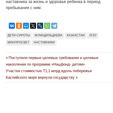
наставника за жизнь и здоровье ребенка в период
пребывания с ним.
ДЕТИ-СИРОТЫ
ЖУМАДИЛЬДАЕВА
КАЗАХСТАН
ЛГБТ
МИНПРОСВЕТ
НАСТАВНИКИ
Previous
Поступили первые целевые требования и целевые
Навигация
Post:
накопления по программе «Нацфонд- детям»
по
Next
Участки стоимостью Т1,1 млрд вдоль побережья
Post:
Каспийского моря вернули государству
записям