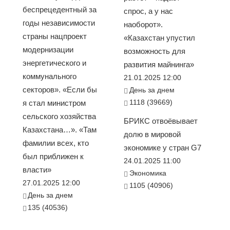
беспрецедентный за
спрос, а у нас
годы независимости
наоборот».
страны нацпроект
«Казахстан упустил
модернизации
возможность для
энергетического и
развития майнинга»
коммунального
21.01.2025 12:00
секторов». «Если бы
День за днем
1118 (39669)
я стал министром
сельского хозяйства
БРИКС отвоёвывает
Казахстана…». «Там
долю в мировой
фамилии всех, кто
экономике у стран G7
был приближен к
24.01.2025 11:00
власти»
Экономика
27.01.2025 12:00
1105 (40906)
День за днем
135 (40536)