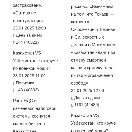
застрахован».
рисков». «Выезжаем
«Сатира не
на том, что Токаев —
преступление»
китаист» —
23.01.2025 12:00
Сыроежкин о Токаеве
День за днем
и Си, секретных
144 (40821)
делах и о Масимове».
«Казахстан хвалят за
Казахстан VS
отмену смертной
Узбекистан: кто круче
казни и критикуют за
по военной мощи?
пытки и ограничения
28.01.2025 11:00
Политика
свобод»
143 (40833)
24.01.2025 12:00
День за днем
Рост НДС и
1161 (42489)
изменения налоговой
Казахстан VS
системы коснутся
Узбекистан: кто круче
малого бизнеса
по военной мощи?
Казахстана