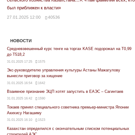
был приближен к власти»
27.01.2025 12:00
40536
НОВОСТИ
Средневзвешенный курс тенге на торгах KASE подорожал на Т0,99
до Т518,2
31.01.2025 17:25
1575
Экс-руководителю управления культуры Астаны Мажагулову
вынесли приговор за хищение
31.01.2025 16:54
1642
Взаимное признание ЭЦП хотят запустить в ЕАЭС – Сагинтаев
31.01.2025 16:42
1590
Токаев принял специального советника премьер-министра Японии
Акихису Нагашиму
31.01.2025 16:10
1523
Казахстан определился с окончательным списком потенциальных
строителей АЭС