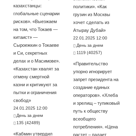
казахстанцы:
политики». «Как
глобальные сценарии
грузин из Москвы
рисков». «Выезжаем
хочет сделать из
на том, что Токаев —
Атырау Дубай»
китаист» —
22.01.2025 12:00
Сыроежкин о Токаеве
День за днем
1119 (40257)
и Си, секретных
делах и о Масимове».
«Правительство
«Казахстан хвалят за
упорно игнорирует
отмену смертной
запрет президента на
казни и критикуют за
создание единых
пытки и ограничения
операторов». «Хлеба
свобод»
и зрелищ – тупиковый
24.01.2025 12:00
путь к обществу
День за днем
всеобщего
135 (42489)
потребления». «Цена
«Кабмин утвердил
растет – падает