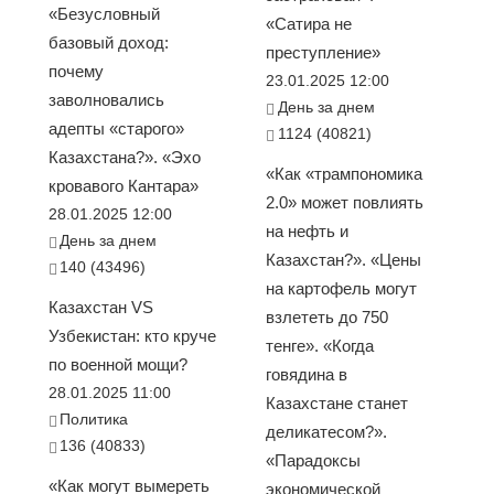
«Безусловный
«Сатира не
базовый доход:
преступление»
почему
23.01.2025 12:00
заволновались
День за днем
адепты «старого»
1124 (40821)
Казахстана?». «Эхо
«Как «трампономика
кровавого Кантара»
2.0» может повлиять
28.01.2025 12:00
на нефть и
День за днем
Казахстан?». «Цены
140 (43496)
на картофель могут
Казахстан VS
взлететь до 750
Узбекистан: кто круче
тенге». «Когда
по военной мощи?
говядина в
28.01.2025 11:00
Казахстане станет
Политика
деликатесом?».
136 (40833)
«Парадоксы
«Как могут вымереть
экономической