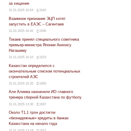
за хищение
31.01.2025 16:54
1642
Взаимное признание ЭЦП хотят
запустить в ЕАЭС – Сагинтаев
31.01.2025 16:42
1590
Токаев принял специального советника
премьер-министра Японии Акихису
Нагашиму
31.01.2025 16:10
1523
Казахстан определился с
окончательным списком потенциальных
строителей АЭС
31.01.2025 15:20
1800
Али Алиева назначили ИО главного
тренера сборной Казахстана по футболу
31.01.2025 13:30
1597
Около Т1,1 трлн достигли
«безнадежные» кредиты в банках
Казахстана на начало года
31.01.2025 13:18
1557