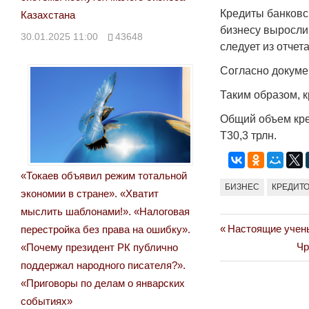
Кредиты банковск
Казахстана
бизнесу выросли
30.01.2025 11:00
43648
следует из отчет
Согласно докумен
Таким образом, к
Общий объем кре
Т30,3 трлн.
«Токаев объявил режим тотальной
БИЗНЕС
КРЕДИТ
экономии в стране». «Хватит
мыслить шаблонами!». «Налоговая
Previous
Настоящие учены
перестройка без права на ошибку».
Навигация
Post:
Ne
Чр
«Почему президент РК публично
по
Po
поддержал народного писателя?».
«Приговоры по делам о январских
записям
событиях»