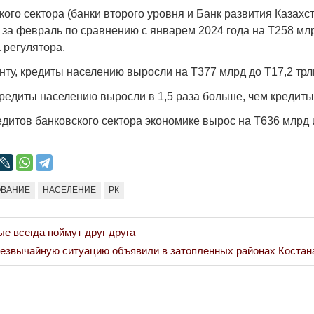
Народ выбрал
ого сектора (банки второго уровня и Банк развития Казахс
 за февраль по сравнению с январем 2024 года на Т258 млр
17.10.2024 17:
а регулятора.
ту, кредиты населению выросли на Т377 млрд до Т17,2 трл
редиты населению выросли в 1,5 раза больше, чем кредиты
дитов банковского сектора экономике вырос на Т636 млрд 
Война Мир
ОВАНИЕ
НАСЕЛЕНИЕ
РК
е всегда поймут друг друга
xt
езвычайную ситуацию объявили в затопленных районах Костан
st: