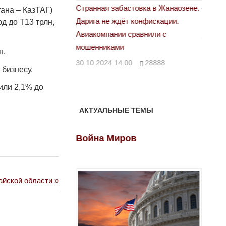
 свет
Странная забастовка в Жанаозене.
«Новый
тана – КазТАГ)
Дарига не ждёт конфискации.
правд
д до Т13 трлн,
00
29972
Авиакомпании сравнили с
29.10.
мошенниками
н.
30.10.2024 14:00
28888
 бизнесу.
или 2,1% до
АКТУАЛЬНЫЕ ТЕМЫ
ов
Война Миров
Войн
айской области