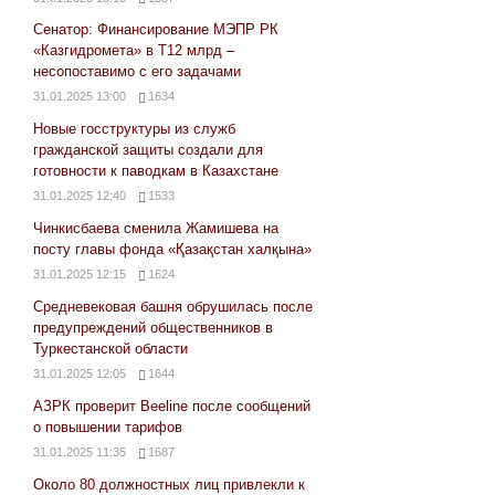
Сенатор: Финансирование МЭПР РК
«Казгидромета» в Т12 млрд –
несопоставимо с его задачами
31.01.2025 13:00
1634
Новые госструктуры из служб
гражданской защиты создали для
готовности к паводкам в Казахстане
31.01.2025 12:40
1533
Чинкисбаева сменила Жамишева на
посту главы фонда «Қазақстан халқына»
31.01.2025 12:15
1624
Средневековая башня обрушилась после
предупреждений общественников в
Туркестанской области
31.01.2025 12:05
1644
АЗРК проверит Beeline после сообщений
о повышении тарифов
31.01.2025 11:35
1687
Около 80 должностных лиц привлекли к