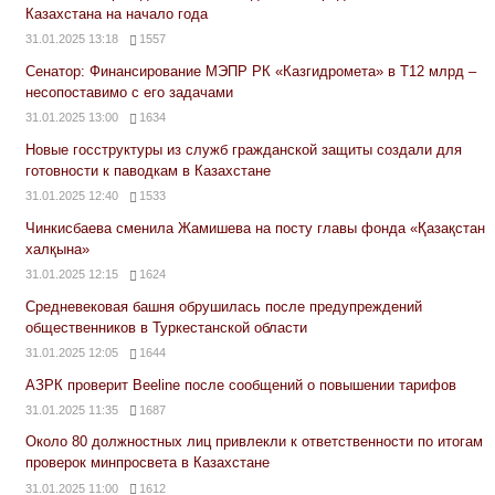
Казахстана на начало года
31.01.2025 13:18
1557
Сенатор: Финансирование МЭПР РК «Казгидромета» в Т12 млрд –
несопоставимо с его задачами
31.01.2025 13:00
1634
Новые госструктуры из служб гражданской защиты создали для
готовности к паводкам в Казахстане
31.01.2025 12:40
1533
Чинкисбаева сменила Жамишева на посту главы фонда «Қазақстан
халқына»
31.01.2025 12:15
1624
Средневековая башня обрушилась после предупреждений
общественников в Туркестанской области
31.01.2025 12:05
1644
АЗРК проверит Beeline после сообщений о повышении тарифов
31.01.2025 11:35
1687
Около 80 должностных лиц привлекли к ответственности по итогам
проверок минпросвета в Казахстане
31.01.2025 11:00
1612