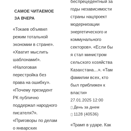
беспрецедентный за
годы независимости
САМОЕ ЧИТАЕМОЕ
страны нацпроект
ЗА ВЧЕРА
модернизации
«Токаев объявил
энергетического и
режим тотальной
коммунального
экономии в стране».
секторов». «Если бы
«Хватит мыслить
я стал министром
шаблонами!».
сельского хозяйства
«Налоговая
Казахстана…». «Там
перестройка без
фамилии всех, кто
права на ошибку».
был приближен к
«Почему президент
власти»
РК публично
27.01.2025 12:00
поддержал народного
День за днем
писателя?».
1128 (40536)
«Приговоры по делам
«Трамп в ударе. Как
о январских