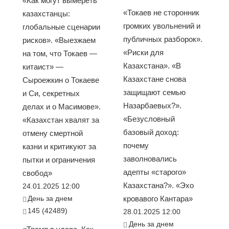
«Как могут вымереть
«Токаев не сторонник
казахстанцы:
громких увольнений и
глобальные сценарии
публичных разборок».
рисков». «Выезжаем
«Риски для
на том, что Токаев —
Казахстана». «В
китаист» —
Казахстане снова
Сыроежкин о Токаеве
защищают семью
и Си, секретных
Назарбаевых?».
делах и о Масимове».
«Безусловный
«Казахстан хвалят за
базовый доход:
отмену смертной
почему
казни и критикуют за
заволновались
пытки и ограничения
адепты «старого»
свобод»
Казахстана?». «Эхо
24.01.2025 12:00
День за днем
кровавого Кантара»
145 (42489)
28.01.2025 12:00
День за днем