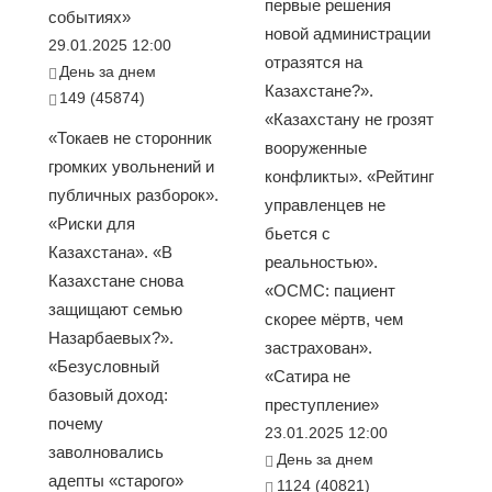
первые решения
событиях»
новой администрации
29.01.2025 12:00
отразятся на
День за днем
Казахстане?».
149 (45874)
«Казахстану не грозят
«Токаев не сторонник
вооруженные
громких увольнений и
конфликты». «Рейтинг
публичных разборок».
управленцев не
«Риски для
бьется с
Казахстана». «В
реальностью».
Казахстане снова
«ОСМС: пациент
защищают семью
скорее мёртв, чем
Назарбаевых?».
застрахован».
«Безусловный
«Сатира не
базовый доход:
преступление»
почему
23.01.2025 12:00
заволновались
День за днем
адепты «старого»
1124 (40821)