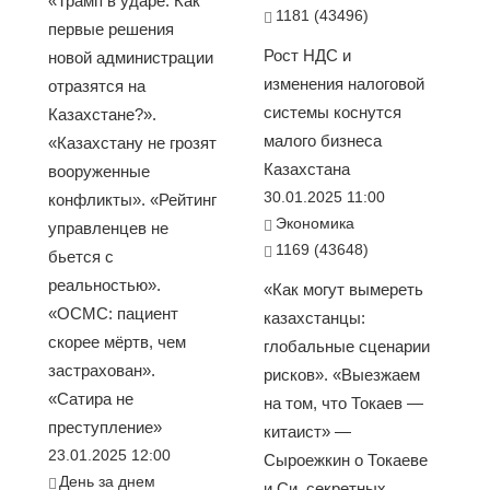
«Трамп в ударе. Как
1181 (43496)
первые решения
Рост НДС и
новой администрации
изменения налоговой
отразятся на
системы коснутся
Казахстане?».
малого бизнеса
«Казахстану не грозят
Казахстана
вооруженные
30.01.2025 11:00
конфликты». «Рейтинг
Экономика
управленцев не
1169 (43648)
бьется с
реальностью».
«Как могут вымереть
«ОСМС: пациент
казахстанцы:
скорее мёртв, чем
глобальные сценарии
застрахован».
рисков». «Выезжаем
«Сатира не
на том, что Токаев —
преступление»
китаист» —
23.01.2025 12:00
Сыроежкин о Токаеве
День за днем
и Си, секретных