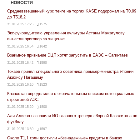
НОВОСТИ
Средневзвешенный курс тенге на торгах KASE подорожал на Т0,99
до Т518,2
31.01.2025 17:25
1575
Экс-руководителю управления культуры Астаны Мажагулову
вынесли приговор за хищение
31.01.2025 16:54
1642
Взаимное признание ЭЦП хотят запустить в ЕАЭС – Сагинтаев
31.01.2025 16:42
1590
Токаев принял специального советника премьер-министра Японии
Акихису Нагашиму
31.01.2025 16:10
1523
Казахстан определился с окончательным списком потенциальных
строителей АЭС
31.01.2025 15:20
1800
Али Алиева назначили ИО главного тренера сборной Казахстана по
футболу
31.01.2025 13:30
1597
Около Т1,1 трлн достигли «безнадежные» кредиты в банках