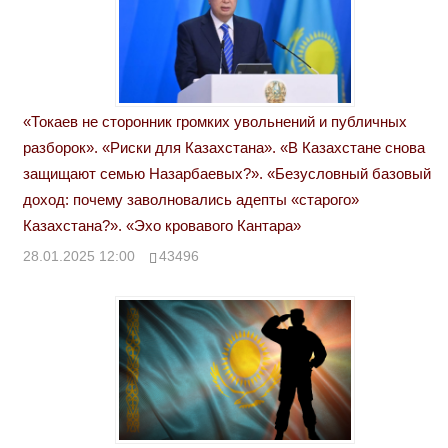
«Токаев не сторонник громких увольнений и публичных
разборок». «Риски для Казахстана». «В Казахстане снова
защищают семью Назарбаевых?». «Безусловный базовый
доход: почему заволновались адепты «старого»
Казахстана?». «Эхо кровавого Кантара»
28.01.2025 12:00
43496