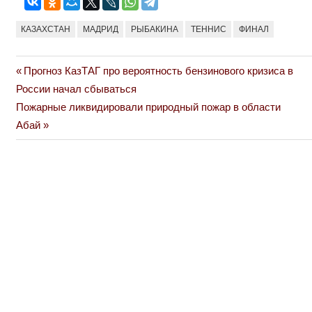
КАЗАХСТАН
МАДРИД
РЫБАКИНА
ТЕННИС
ФИНАЛ
Previous
Прогноз КазТАГ про вероятность бензинового кризиса в
Навигация
Post:
России начал сбываться
по
Next
Пожарные ликвидировали природный пожар в области
Post:
Абай
записям