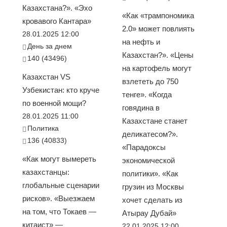
Казахстана?». «Эхо
«Как «трампономика
кровавого Кантара»
2.0» может повлиять
28.01.2025 12:00
на нефть и
День за днем
Казахстан?». «Цены
140 (43496)
на картофель могут
Казахстан VS
взлететь до 750
Узбекистан: кто круче
тенге». «Когда
по военной мощи?
говядина в
28.01.2025 11:00
Казахстане станет
Политика
деликатесом?».
136 (40833)
«Парадоксы
«Как могут вымереть
экономической
казахстанцы:
политики». «Как
глобальные сценарии
грузин из Москвы
рисков». «Выезжаем
хочет сделать из
на том, что Токаев —
Атырау Дубай»
китаист» —
22.01.2025 12:00