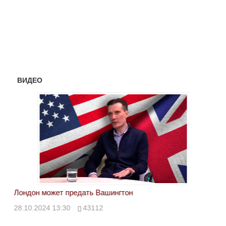
ВИДЕО
Лондон может предать Вашингтон
Эле
28.10.2024 13:30
43112
24.