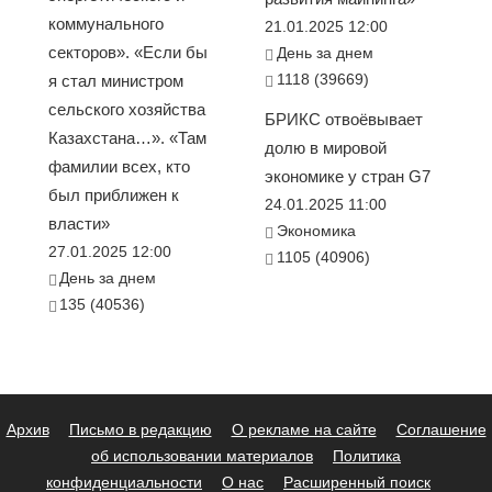
коммунального
21.01.2025 12:00
секторов». «Если бы
День за днем
1118 (39669)
я стал министром
сельского хозяйства
БРИКС отвоёвывает
Казахстана…». «Там
долю в мировой
фамилии всех, кто
экономике у стран G7
был приближен к
24.01.2025 11:00
власти»
Экономика
27.01.2025 12:00
1105 (40906)
День за днем
135 (40536)
Архив
Письмо в редакцию
О рекламе на сайте
Соглашение
об использовании материалов
Политика
конфиденциальности
О нас
Расширенный поиск