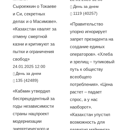
Сыроежкин о Токаеве
День за днем
1119 (40257)
и Си, секретных
делах и о Масимове».
«Правительство
«Казахстан хвалят за
упорно игнорирует
отмену смертной
запрет президента на
казни и критикуют за
создание единых
пытки и ограничения
операторов». «Хлеба
свобод»
и зрелищ – тупиковый
24.01.2025 12:00
путь к обществу
День за днем
всеобщего
135 (42489)
потребления». «Цена
«Кабмин утвердил
растет – падает
беспрецедентный за
спрос, а у нас
годы независимости
наоборот».
страны нацпроект
«Казахстан упустил
модернизации
возможность для
энергетического и
развития майнинга»