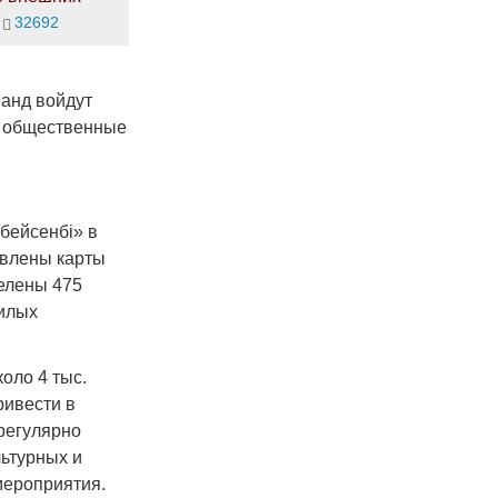
32692
манд войдут
и общественные
бейсенбі» в
авлены карты
елены 475
жилых
оло 4 тыс.
ривести в
регулярно
льтурных и
мероприятия.