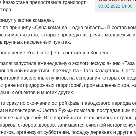
я Казахстана предоставила транспорт
03.02.2022 14:00
усора.
римут участие команды,
по принципу «Одна команда – одна область». В состав ко
са и маслихатов, которые проведут встречи с молодежью 
в крупных населенных пунктах.
авершение Road-эстафеты состоится в Конаеве.
manat запустила еженедельную экологическую акцию «Таза 
ональной инициативы президента «Таза Қазақстан». Сост
рриторий населенных пунктов, на основании которых опред
й стране из придорожных территорий, промышленных зон, 
льных объектов и многих других.
что сразу по окончании острой фазы паводкового периода ок
at и волонтеров «Жастар Рухы» помогали пострадавшим п
 после наводнений. Все партийцы во всех регионах страны 
парков, скверов, дворов, занимаются очисткой историко-ку
ников, организуют субботники, посадку деревьев и другие 