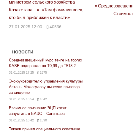
министром сельского хозяйства
Previous
Средневзвешенны
Навигация
Казахстана…». «Там фамилии всех,
Post:
Next
Стоимост
кто был приближен к власти»
по
Post:
27.01.2025 12:00
40536
записям
НОВОСТИ
Средневзвешенный курс тенге на торгах
KASE подорожал на Т0,99 до Т518,2
31.01.2025 17:25
1575
Экс-руководителю управления культуры
Астаны Мажагулову вынесли приговор
за хищение
31.01.2025 16:54
1642
Взаимное признание ЭЦП хотят
запустить в ЕАЭС – Сагинтаев
31.01.2025 16:42
1590
Токаев принял специального советника