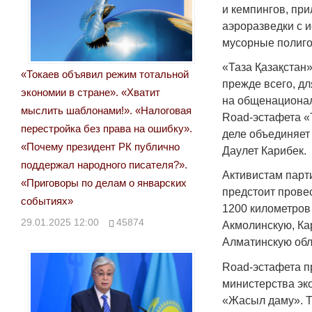
и кемпингов, при
аэроразведки с 
мусорные полиг
«Таза Қазақстан»
«Токаев объявил режим тотальной
прежде всего, дл
экономии в стране». «Хватит
на общенационал
мыслить шаблонами!». «Налоговая
Road-эстафета «Т
перестройка без права на ошибку».
деле объединяет
«Почему президент РК публично
Даулет Карибек.
поддержал народного писателя?».
Активистам парт
«Приговоры по делам о январских
предстоит прове
событиях»
1200 километров
29.01.2025 12:00
45874
Акмолинскую, Ка
Алматинскую обл
Road-эстафета п
министерства эк
«Жасыл даму». Т