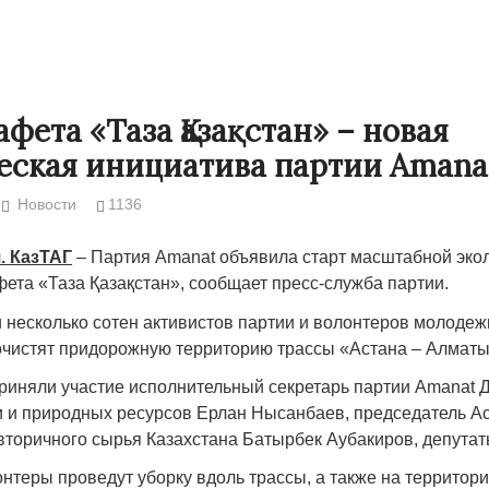
фета «Таза Қазақстан» – новая
еская инициатива партии Amana
Новости
1136
. КазТАГ
– Партия Amanat объявила старт масштабной эко
фета «Таза Қазақстан», сообщает пресс-служба партии.
и несколько сотен активистов партии и волонтеров молодеж
Народ выбрал свет
Странная заб
чистят придорожную территорию трассы «Астана – Алматы
Дарига не ждё
17.10.2024 17:00
29972
риняли участие исполнительный секретарь партии Amanat Д
Авиакомпании
и и природных ресурсов Ерлан Нысанбаев, председатель А
мошенниками
вторичного сырья Казахстана Батырбек Аубакиров, депута
30.10.2024 14:
нтеры проведут уборку вдоль трассы, а также на территор