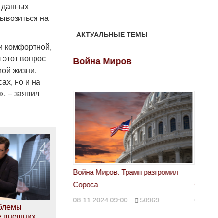
е данных
вывозиться на
АКТУАЛЬНЫЕ ТЕМЫ
 и комфортной,
 этот вопрос
ов
Война Миров
Войн
мой жизни.
ах, но и на
, – заявил
 Трамп разгромил
Война Миров. Трамп разгромил
Война 
Сороса
Сорос
00
50969
08.11.2024 09:00
50969
08.11.
облемы
е внешних