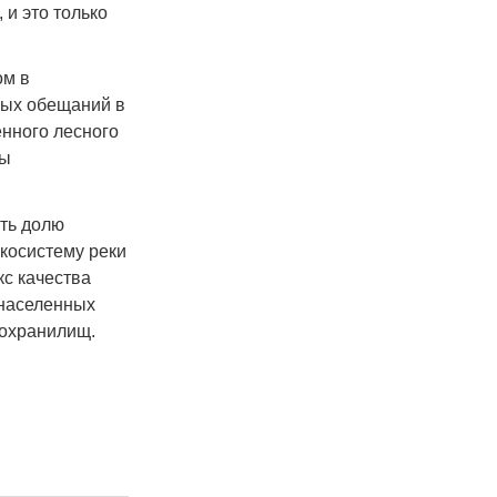
 и это только
ом в
ных обещаний в
енного лесного
ны
ить долю
экосистему реки
кс качества
 населенных
дохранилищ.