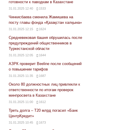
готовности к паводкам в Казахстане
31.01.2025 12:40
1533
Чинкисбаева сменила Жамишева на
посту главы фонда «Қазақстан халқына»
31.01.2025 12:15
1624
Средневековая башня обрушилась после
предупреждений общественников в
Туркестанской области
31.01.2025 12:05
1644
АЗРК проверит Beeline после сообщений
о повышении тарифов
31.01.2025 11:35
1687
Около 80 должностных лиц привлекли к
ответственности по итогам проверок
минпросвета в Казахстане
31.01.2025 11:00
1612
Треть долга – Т20 млрд погасил «Банк
ЦентрКредит»
31.01.2025 10:45
1673