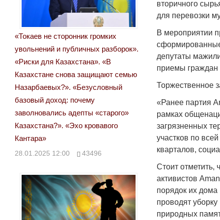
вторичного сырь
для перевозки м
В мероприятии п
«Токаев не сторонник громких
сформированные 
увольнений и публичных разборок».
депутаты мажили
«Риски для Казахстана». «В
приемы граждан 
Казахстане снова защищают семью
Торжественное з
Назарбаевых?». «Безусловный
базовый доход: почему
«Ранее партия A
заволновались адепты «старого»
рамках общенаци
Казахстана?». «Эхо кровавого
загрязненных те
участков по все
Кантара»
кварталов, социа
28.01.2025 12:00
43496
Стоит отметить, 
активистов Aman
порядок их дома
проводят уборку 
природных памят