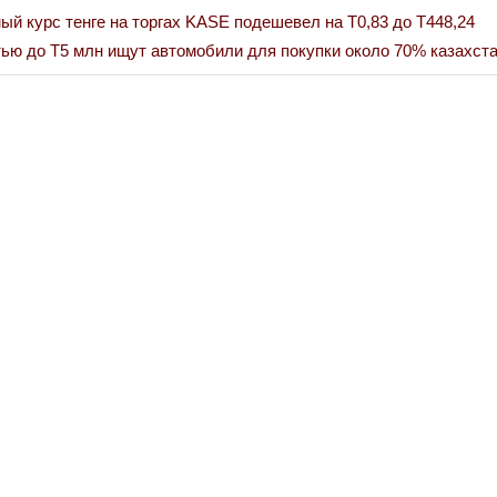
й курс тенге на торгах KASE подешевел на Т0,83 до Т448,24
ью до Т5 млн ищут автомобили для покупки около 70% казахста