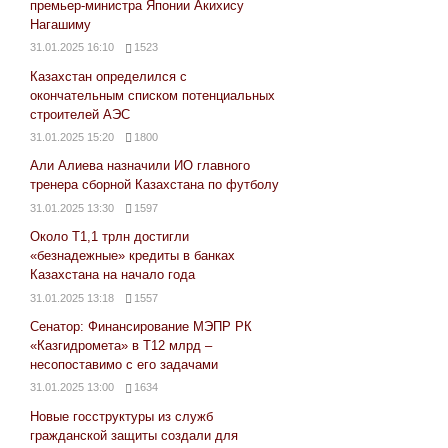
премьер-министра Японии Акихису
Нагашиму
31.01.2025 16:10
1523
Казахстан определился с
окончательным списком потенциальных
строителей АЭС
31.01.2025 15:20
1800
Али Алиева назначили ИО главного
тренера сборной Казахстана по футболу
31.01.2025 13:30
1597
Около Т1,1 трлн достигли
«безнадежные» кредиты в банках
Казахстана на начало года
31.01.2025 13:18
1557
Сенатор: Финансирование МЭПР РК
«Казгидромета» в Т12 млрд –
несопоставимо с его задачами
31.01.2025 13:00
1634
Новые госструктуры из служб
гражданской защиты создали для