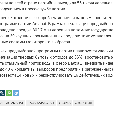
еля по всей стране партийцы высадили 55 тысяч деревьев,
 поделились в пресс-службе партии.
ешение экологических проблем является важным приоритет
ограмме партии Amanat. В рамках реализации предвыбор
оведена посадка 302,7 млн деревьев на землях государств
го, на 39 крупных промышленных предприятиях установле
ные системы мониторинга выбросов.
амках предвыборной программы партии планируется увелич
тилизации твердых бытовых отходов до 36%, восстановить 
ть стабильный приток воды в озеро Балхаш, внедрить инде
ь до 40% нормативы выбросов предприятий в загрязненных
е возвести 14 новых и реконструировать 16 действующих во
ПАРТИЯ АМАНАТ
ТАЗА ҚАЗАҚСТАН
УБОРКА
ЭКОЛОГИЯ