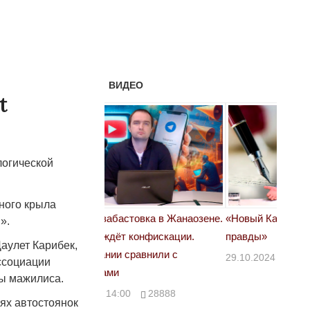
ВИДЕО
t
логической
ного крыла
астовка в Жанаозене.
«Новый Казахстан не говорит всей
Лондон
».
т конфискации.
правды»
28.10.
аулет Карибек,
 сравнили с
29.10.2024 09:00
39623
ссоциации
ты мажилиса.
00
28888
иях автостоянок