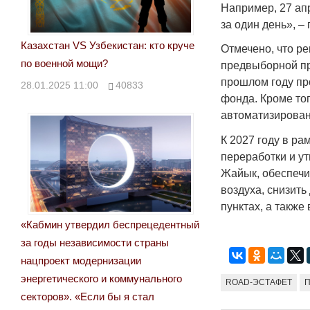
Например, 27 апр
за один день», –
Казахстан VS Узбекистан: кто круче
Отмечено, что р
по военной мощи?
предвыборной пр
прошлом году пр
28.01.2025 11:00
40833
фонда. Кроме то
автоматизирован
К 2027 году в р
переработки и у
Жайык, обеспечи
воздуха, снизит
пунктах, а такж
«Кабмин утвердил беспрецедентный
за годы независимости страны
нацпроект модернизации
энергетического и коммунального
ROAD-ЭСТАФЕТ
секторов». «Если бы я стал