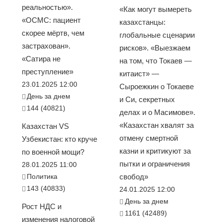
реальностью».
«Как могут вымереть
«ОСМС: пациент
казахстанцы:
скорее мёртв, чем
глобальные сценарии
застрахован».
рисков». «Выезжаем
«Сатира не
на том, что Токаев —
преступление»
китаист» —
23.01.2025 12:00
Сыроежкин о Токаеве
День за днем
и Си, секретных
144 (40821)
делах и о Масимове».
«Казахстан хвалят за
Казахстан VS
отмену смертной
Узбекистан: кто круче
казни и критикуют за
по военной мощи?
пытки и ограничения
28.01.2025 11:00
Политика
свобод»
143 (40833)
24.01.2025 12:00
День за днем
Рост НДС и
1161 (42489)
изменения налоговой