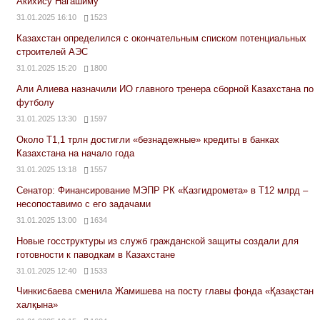
Акихису Нагашиму
31.01.2025 16:10
1523
Казахстан определился с окончательным списком потенциальных
строителей АЭС
31.01.2025 15:20
1800
Али Алиева назначили ИО главного тренера сборной Казахстана по
футболу
31.01.2025 13:30
1597
Около Т1,1 трлн достигли «безнадежные» кредиты в банках
Казахстана на начало года
31.01.2025 13:18
1557
Сенатор: Финансирование МЭПР РК «Казгидромета» в Т12 млрд –
несопоставимо с его задачами
31.01.2025 13:00
1634
Новые госструктуры из служб гражданской защиты создали для
готовности к паводкам в Казахстане
31.01.2025 12:40
1533
Чинкисбаева сменила Жамишева на посту главы фонда «Қазақстан
халқына»