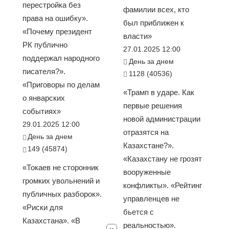
перестройка без
фамилии всех, кто
права на ошибку».
был приближен к
«Почему президент
власти»
РК публично
27.01.2025 12:00
поддержал народного
День за днем
писателя?».
1128 (40536)
«Приговоры по делам
«Трамп в ударе. Как
о январских
первые решения
событиях»
новой администрации
29.01.2025 12:00
отразятся на
День за днем
Казахстане?».
149 (45874)
«Казахстану не грозят
«Токаев не сторонник
вооруженные
громких увольнений и
конфликты». «Рейтинг
публичных разборок».
управленцев не
«Риски для
бьется с
Казахстана». «В
реальностью».