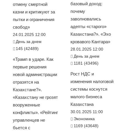
базовый доход:
отмену смертной
почему
казни и критикуют за
заволновались
пытки и ограничения
адепты «старого»
свобод»
Казахстана?». «Эхо
24.01.2025 12:00
День за днем
кровавого Кантара»
145 (42489)
28.01.2025 12:00
День за днем
«Трамп в ударе. Как
1181 (43496)
первые решения
Рост НДС и
новой администрации
изменения налоговой
отразятся на
системы коснутся
Казахстане?».
малого бизнеса
«Казахстану не грозят
Казахстана
вооруженные
30.01.2025 11:00
конфликты». «Рейтинг
Экономика
управленцев не
1169 (43648)
бьется с