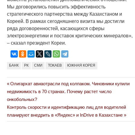
Мы договорились повысить эффективность
стратегического партнерства между Казахстаном и
Кореей. В рамках сегодняшнего визита мы достигли
ряда договоренностей, касающихся сферы
электроэнергетики и поставок критических минералов»,
– сказал президент Кореи.
БАНК
РК
СМИ
ТОКАЕВ
ЮЖНАЯ КОРЕЯ
Previous
Олигархат авиаотрасли под колпаком. Чиновники купили
Навигация
Post:
недвижимость в 70 странах. Почему растет число
по
онкобольных?
Next
Контроль скорости и идентификацию лиц для водителей
записям
Post:
планируют внедрить в «Яндекс» и InDrive в Казахстане