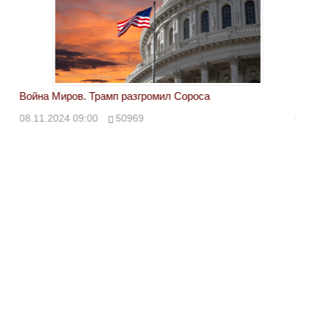
Война Миров. Трамп разгромил Сороса
Вой
08.11.2024 09:00
50969
08.