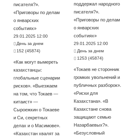
поддержал народного
писателя?».
писателя?».
«Приговоры по делам
«Приговоры по делам
о январских
о январских
событиях»
событиях»
29.01.2025 12:00
День за днем
29.01.2025 12:00
152 (45874)
День за днем
1253 (45874)
«Как могут вымереть
«Токаев не сторонник
казахстанцы:
громких увольнений и
глобальные сценарии
публичных разборок».
рисков». «Выезжаем
«Риски для
на том, что Токаев —
Казахстана». «В
китаист» —
Казахстане снова
Сыроежкин о Токаеве
защищают семью
и Си, секретных
Назарбаевых?».
делах и о Масимове».
«Безусловный
«Казахстан хвалят за