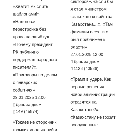
секторов». «Если бы
«Хватит мыслить
я стал министром
шаблонами!».
сельского хозяйства
«Налоговая
Казахстана…». «Там
перестройка без
фамилии всех, кто
права на ошибку».
был приближен к
«Почему президент
власти»
РК публично
27.01.2025 12:00
поддержал народного
День за днем
писателя?».
1128 (40536)
«Приговоры по делам
«Трамп в ударе. Как
о январских
первые решения
событиях»
новой администрации
29.01.2025 12:00
отразятся на
День за днем
Казахстане?».
149 (45874)
«Казахстану не грозят
«Токаев не сторонник
вооруженные
громких увольнений и