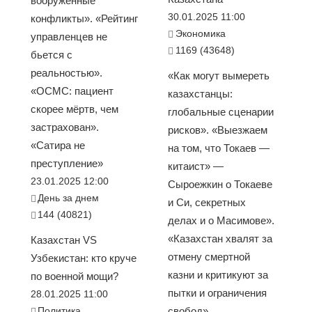
вооруженные
30.01.2025 11:00
конфликты». «Рейтинг
Экономика
управленцев не
1169 (43648)
бьется с
реальностью».
«Как могут вымереть
«ОСМС: пациент
казахстанцы:
скорее мёртв, чем
глобальные сценарии
застрахован».
рисков». «Выезжаем
«Сатира не
на том, что Токаев —
преступление»
китаист» —
23.01.2025 12:00
Сыроежкин о Токаеве
День за днем
и Си, секретных
144 (40821)
делах и о Масимове».
«Казахстан хвалят за
Казахстан VS
отмену смертной
Узбекистан: кто круче
казни и критикуют за
по военной мощи?
пытки и ограничения
28.01.2025 11:00
Политика
свобод»