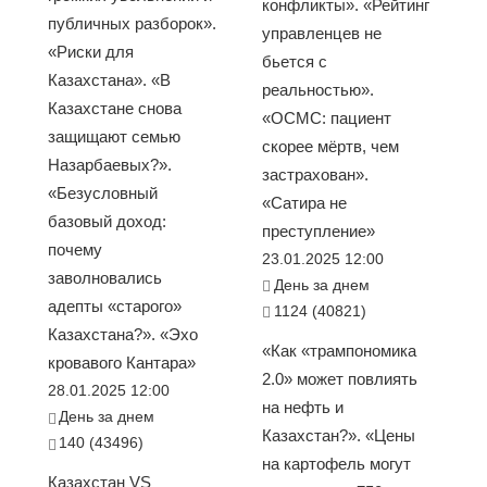
конфликты». «Рейтинг
публичных разборок».
управленцев не
«Риски для
бьется с
Казахстана». «В
реальностью».
Казахстане снова
«ОСМС: пациент
защищают семью
скорее мёртв, чем
Назарбаевых?».
застрахован».
«Безусловный
«Сатира не
базовый доход:
преступление»
почему
23.01.2025 12:00
заволновались
День за днем
адепты «старого»
1124 (40821)
Казахстана?». «Эхо
«Как «трампономика
кровавого Кантара»
2.0» может повлиять
28.01.2025 12:00
на нефть и
День за днем
Казахстан?». «Цены
140 (43496)
на картофель могут
Казахстан VS