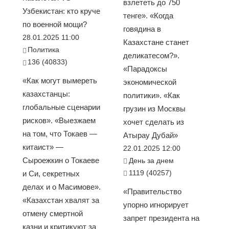
взлететь до 750
Узбекистан: кто круче
тенге». «Когда
по военной мощи?
говядина в
28.01.2025 11:00
Казахстане станет
Политика
деликатесом?».
136 (40833)
«Парадоксы
«Как могут вымереть
экономической
казахстанцы:
политики». «Как
глобальные сценарии
грузин из Москвы
рисков». «Выезжаем
хочет сделать из
на том, что Токаев —
Атырау Дубай»
китаист» —
22.01.2025 12:00
Сыроежкин о Токаеве
День за днем
1119 (40257)
и Си, секретных
делах и о Масимове».
«Правительство
«Казахстан хвалят за
упорно игнорирует
отмену смертной
запрет президента на
казни и критикуют за