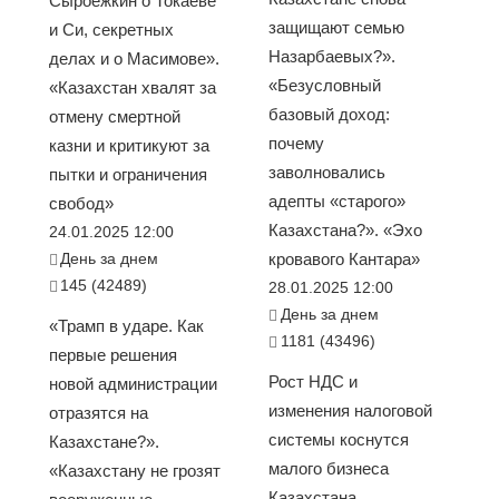
Сыроежкин о Токаеве
защищают семью
и Си, секретных
Назарбаевых?».
делах и о Масимове».
«Безусловный
«Казахстан хвалят за
базовый доход:
отмену смертной
почему
казни и критикуют за
заволновались
пытки и ограничения
адепты «старого»
свобод»
Казахстана?». «Эхо
24.01.2025 12:00
День за днем
кровавого Кантара»
145 (42489)
28.01.2025 12:00
День за днем
«Трамп в ударе. Как
1181 (43496)
первые решения
Рост НДС и
новой администрации
изменения налоговой
отразятся на
системы коснутся
Казахстане?».
малого бизнеса
«Казахстану не грозят
Казахстана