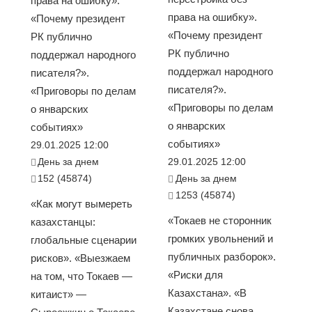
права на ошибку».
права на ошибку».
«Почему президент
«Почему президент
РК публично
РК публично
поддержал народного
поддержал народного
писателя?».
писателя?».
«Приговоры по делам
«Приговоры по делам
о январских
о январских
событиях»
событиях»
29.01.2025 12:00
День за днем
29.01.2025 12:00
152 (45874)
День за днем
1253 (45874)
«Как могут вымереть
«Токаев не сторонник
казахстанцы:
громких увольнений и
глобальные сценарии
публичных разборок».
рисков». «Выезжаем
«Риски для
на том, что Токаев —
Казахстана». «В
китаист» —
Казахстане снова