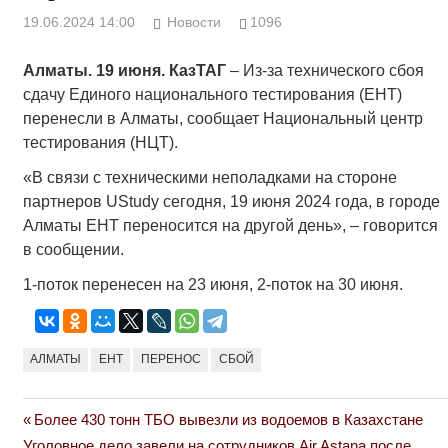
19.06.2024 14:00
Новости
1096
Алматы. 19 июня. КазТАГ
– Из-за технического сбоя
сдачу Единого национального тестирования (ЕНТ)
перенесли в Алматы, сообщает Национальный центр
тестирования (НЦТ).
«В связи с техническими неполадками на стороне
партнеров UStudy сегодня, 19 июня 2024 года, в городе
Алматы ЕНТ переносится на другой день», – говорится
в сообщении.
1-поток перенесен на 23 июня, 2-поток на 30 июня.
АЛМАТЫ
ЕНТ
ПЕРЕНОС
СБОЙ
Previous
Более 430 тонн ТБО вывезли из водоемов в Казахстане
Навигация
Next
Post:
Уголовное дело завели на сотрудников Air Astana после