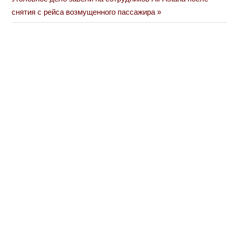
по
Post:
снятия с рейса возмущенного пассажира
записям