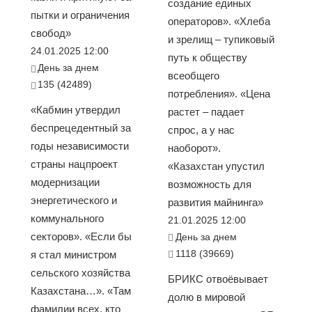
создание единых
пытки и ограничения
операторов». «Хлеба
свобод»
и зрелищ – тупиковый
24.01.2025 12:00
путь к обществу
День за днем
всеобщего
135 (42489)
потребления». «Цена
«Кабмин утвердил
растет – падает
беспрецедентный за
спрос, а у нас
годы независимости
наоборот».
страны нацпроект
«Казахстан упустил
модернизации
возможность для
энергетического и
развития майнинга»
коммунального
21.01.2025 12:00
секторов». «Если бы
День за днем
1118 (39669)
я стал министром
сельского хозяйства
БРИКС отвоёвывает
Казахстана…». «Там
долю в мировой
фамилии всех, кто