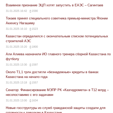
Взаимное признание ЭЦП хотят запустить в ЕАЭС – Сагинтаев
31.01.2025 16:42
1590
Токаев принял специального советника премьер-министра Японии
Акихису Нагашиму
31.01.2025 16:10
1523
Казахстан определился с окончательным списком потенциальных
строителей АЭС
31.01.2025 15:20
1800
Али Алиева назначили ИО главного тренера сборной Казахстана по
футболу
31.01.2025 13:30
1597
Около Т1,1 трлн достигли «безнадежные» кредиты в банках
Казахстана на начало года
31.01.2025 13:18
1557
Сенатор: Финансирование МЭПР РК «Казгидромета» в Т12 млрд –
несопоставимо с его задачами
31.01.2025 13:00
1634
Новые госструктуры из служб гражданской защиты создали для
готовности к паводкам в Казахстане