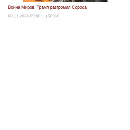
Война Миров. Трамп разгромил Сороса
Вой
08.11.2024 09:00
50969
08.