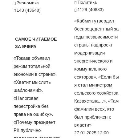
Политика
Экономика
1129 (40833)
143 (43648)
«Кабмин утвердил
беспрецедентный за
годы независимости
САМОЕ ЧИТАЕМОЕ
страны нацпроект
ЗА ВЧЕРА
модернизации
«Токаев объявил
энергетического и
режим тотальной
коммунального
экономии в стране».
секторов». «Если бы
«Хватит мыслить
я стал министром
шаблонами!».
сельского хозяйства
«Налоговая
Казахстана…». «Там
перестройка без
фамилии всех, кто
права на ошибку».
был приближен к
«Почему президент
власти»
РК публично
27.01.2025 12:00