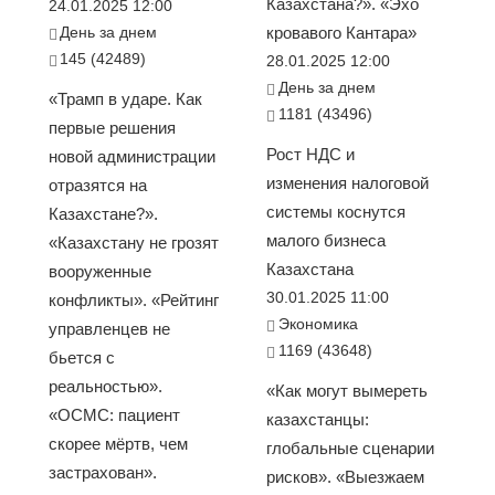
Казахстана?». «Эхо
24.01.2025 12:00
День за днем
кровавого Кантара»
145 (42489)
28.01.2025 12:00
День за днем
«Трамп в ударе. Как
1181 (43496)
первые решения
Рост НДС и
новой администрации
изменения налоговой
отразятся на
системы коснутся
Казахстане?».
малого бизнеса
«Казахстану не грозят
Казахстана
вооруженные
30.01.2025 11:00
конфликты». «Рейтинг
Экономика
управленцев не
1169 (43648)
бьется с
реальностью».
«Как могут вымереть
«ОСМС: пациент
казахстанцы:
скорее мёртв, чем
глобальные сценарии
застрахован».
рисков». «Выезжаем