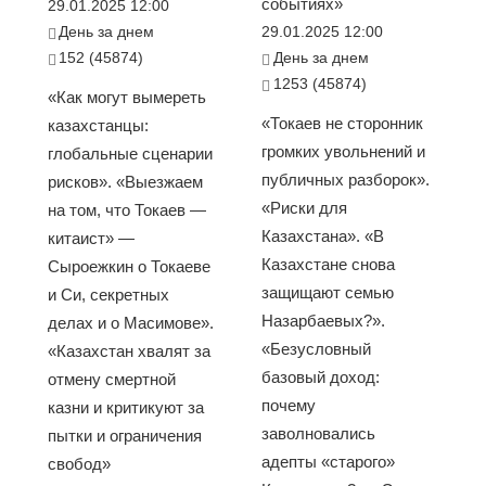
событиях»
29.01.2025 12:00
День за днем
29.01.2025 12:00
152 (45874)
День за днем
1253 (45874)
«Как могут вымереть
«Токаев не сторонник
казахстанцы:
громких увольнений и
глобальные сценарии
публичных разборок».
рисков». «Выезжаем
«Риски для
на том, что Токаев —
Казахстана». «В
китаист» —
Казахстане снова
Сыроежкин о Токаеве
защищают семью
и Си, секретных
Назарбаевых?».
делах и о Масимове».
«Безусловный
«Казахстан хвалят за
базовый доход:
отмену смертной
почему
казни и критикуют за
заволновались
пытки и ограничения
адепты «старого»
свобод»