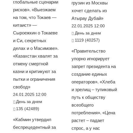
глобальные сценарии
грузин из Москвы
рисков». «Выезжаем
хочет сделать из
на том, что Токаев —
Атырау Дубай»
китаист» —
22.01.2025 12:00
Сыроежкин о Токаеве
День за днем
1119 (40257)
и Си, секретных
делах и о Масимове».
«Правительство
«Казахстан хвалят за
упорно игнорирует
отмену смертной
запрет президента на
казни и критикуют за
создание единых
пытки и ограничения
операторов». «Хлеба
свобод»
и зрелищ – тупиковый
24.01.2025 12:00
путь к обществу
День за днем
всеобщего
135 (42489)
потребления». «Цена
«Кабмин утвердил
растет – падает
беспрецедентный за
спрос, а у нас