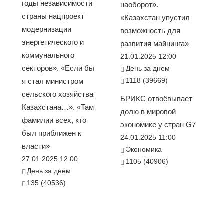
годы независимости
наоборот».
страны нацпроект
«Казахстан упустил
модернизации
возможность для
энергетического и
развития майнинга»
коммунального
21.01.2025 12:00
секторов». «Если бы
День за днем
1118 (39669)
я стал министром
сельского хозяйства
БРИКС отвоёвывает
Казахстана…». «Там
долю в мировой
фамилии всех, кто
экономике у стран G7
был приближен к
24.01.2025 11:00
власти»
Экономика
27.01.2025 12:00
1105 (40906)
День за днем
135 (40536)