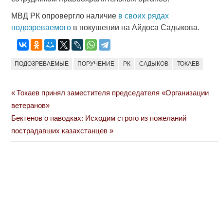
МВД РК опровергло наличие
в своих рядах
подозреваемого
в покушении на Айдоса Садыкова.
ПОДОЗРЕВАЕМЫЕ
ПОРУЧЕНИЕ
РК
САДЫКОВ
ТОКАЕВ
Previous
Токаев принял заместителя председателя «Организации
Навигация
Post:
ветеранов»
по
Next
Бектенов о паводках: Исходим строго из пожеланий
Post:
пострадавших казахстанцев
записям