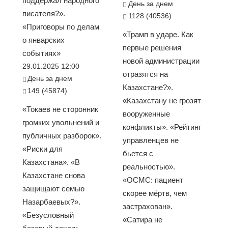
поддержал народного
День за днем
писателя?».
1128 (40536)
«Приговоры по делам
«Трамп в ударе. Как
о январских
первые решения
событиях»
новой администрации
29.01.2025 12:00
отразятся на
День за днем
Казахстане?».
149 (45874)
«Казахстану не грозят
«Токаев не сторонник
вооруженные
громких увольнений и
конфликты». «Рейтинг
публичных разборок».
управленцев не
«Риски для
бьется с
Казахстана». «В
реальностью».
Казахстане снова
«ОСМС: пациент
защищают семью
скорее мёртв, чем
Назарбаевых?».
застрахован».
«Безусловный
«Сатира не