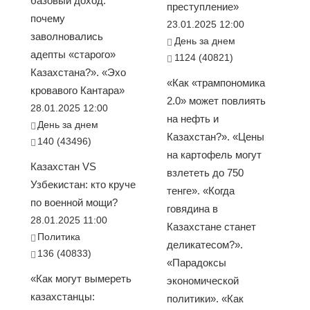
базовый доход:
преступление»
почему
23.01.2025 12:00
заволновались
День за днем
адепты «старого»
1124 (40821)
Казахстана?». «Эхо
«Как «трампономика
кровавого Кантара»
2.0» может повлиять
28.01.2025 12:00
на нефть и
День за днем
Казахстан?». «Цены
140 (43496)
на картофель могут
Казахстан VS
взлететь до 750
Узбекистан: кто круче
тенге». «Когда
по военной мощи?
говядина в
28.01.2025 11:00
Казахстане станет
Политика
деликатесом?».
136 (40833)
«Парадоксы
«Как могут вымереть
экономической
казахстанцы:
политики». «Как