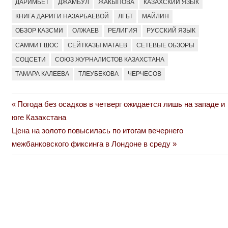
ДАРИМБЕТ
ДЖАМБУЛ
ЖАКЫПОВА
КАЗАХСКИЙ ЯЗЫК
КНИГА ДАРИГИ НАЗАРБАЕВОЙ
ЛГБТ
МАЙЛИН
ОБЗОР КАЗСМИ
ОЛЖАЕВ
РЕЛИГИЯ
РУССКИЙ ЯЗЫК
САММИТ ШОС
СЕЙТКАЗЫ МАТАЕВ
СЕТЕВЫЕ ОБЗОРЫ
СОЦСЕТИ
СОЮЗ ЖУРНАЛИСТОВ КАЗАХСТАНА
ТАМАРА КАЛЕЕВА
ТЛЕУБЕКОВА
ЧЕРЧЕСОВ
Previous
Погода без осадков в четверг ожидается лишь на западе и
Навигация
Post:
юге Казахстана
по
Next
Цена на золото повысилась по итогам вечернего
Post:
межбанковского фиксинга в Лондоне в среду
записям