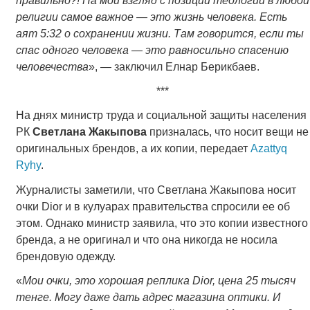
правильно?! На мой взгляд с позиции теологии в любой
религии самое важное — это жизнь человека. Есть
аят 5:32 о сохранении жизни. Там говорится, если ты
спас одного человека — это равносильно спасению
человечества
», — заключил Елнар Берикбаев.
***
На днях министр труда и социальной защиты населения
РК
Светлана Жакыпова
призналась, что носит вещи не
оригинальных брендов, а их копии, передает
Azattyq
Ryhy
.
Журналисты заметили, что Светлана Жакыпова носит
очки Dior и в кулуарах правительства спросили ее об
этом. Однако министр заявила, что это копии известного
бренда, а не оригинал и что она никогда не носила
брендовую одежду.
«
Мои очки, это хорошая реплика Dior, цена 25 тысяч
тенге. Могу даже дать адрес магазина оптики. И