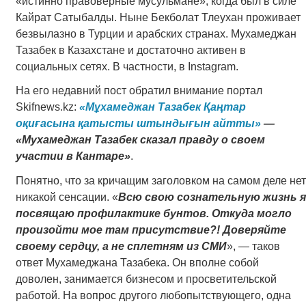
«истинно правоверные мусульмане», когда был в силе
Кайрат Сатыбалды. Ныне Бекболат Тлеухан проживает
безвылазно в Турции и арабских странах. Мухамеджан
Тазабек в Казахстане и достаточно активен в
социальных сетях. В частности, в Instagram.
На его недавний пост обратил внимание портал
Skifnews.kz:
«Мұхамеджан Тазабек Қаңтар
оқиғасына қатысты штындығын айтты»
—
«Мухамеджан Тазабек сказал правду о своем
участии в Кантаре»
.
Понятно, что за кричащим заголовком на самом деле нет
никакой сенсации. «
Всю свою сознательную жизнь я
посвящаю профилактике бунтов. Откуда могло
произойти мое там присутствие?! Доверяйте
своему сердцу, а не сплетням из СМИ
», — таков
ответ Мухамеджана Тазабека. Он вполне собой
доволен, занимается бизнесом и просветительской
работой. На вопрос другого любопытствующего, одна