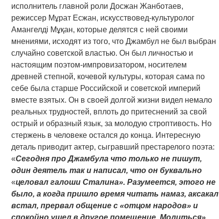
исполнитель главной роли Досжан Жанботаев,
режиссер Мұрат Есжан, искусствовед-культуролог
Амангелді Мұқан, которые делятся с ней своими
мнениями, исходят из того, что Джамбул не был выбран
случайно советской властью. Он был личностью и
настоящим поэтом-импровизатором, носителем
древней степной, кочевой культуры, которая сама по
себе была старше Российской и советской империй
вместе взятых. Он в своей долгой жизни видел немало
реальных трудностей, вплоть до притеснений за свой
острый и образный язык, за молодую строптивость. Но
стержень в человеке остался до конца. Интересную
деталь приводит актер, сыгравший престарелого поэта:
«
Сегодня про Джамбула что только не пишут,
один деятель так и написал, что он буквально
«
целовал галоши Сталина». Разумеется, этого не
было, а когда пришло время читать намаз, аксакал
встал, прервал общение с «отцом народов» и
спокойно ушел в другое помещение. Молиться».