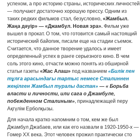
успехом, а про историю страны, исторических личностей
— получают достаточно хорошую прессу. Одним из
таких редких фильмов стал, безусловно,
«Жамбыл.
Жаңа дәуір» — «Джамбул. Новая эра».
Фильм уже
вышел в прокат. О том, что готовится самый настоящий
исторический байопик, писали еще на стадии съемок.
Считается, что данное творение удалось и имеет
определенный успех в ранге серьезного кино. В чем
соль этого кино, отчасти можно понять из обширной
статьи газеты
«Жас Алаш»
под названием
«Билік пен
тұлға арасындағы тартыс немесе Сталиннен
жеңілген Жамбыл туралы дастан»
— « Борьба
власти и личности, или сага о Джамбуле,
побежденном Сталиным»
, принадлежащей перу
Ақгүлім Ерболқызы
.
Для начала кратко напомним о том, кем же был
Джамбул Джабаев, или как его назвали в 1920-1950-х —
Гомер ХХ века. Этот человек прожил практически сто