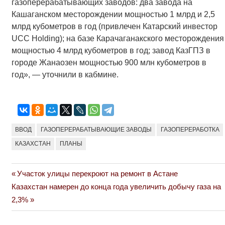
газоперерабатывающих заводов: два завода на
Кашаганском месторождении мощностью 1 млрд и 2,5
млрд кубометров в год (привлечен Катарский инвестор
UCC Holding); на базе Карачаганакского месторождения
мощностью 4 млрд кубометров в год; завод КазГПЗ в
городе Жанаозен мощностью 900 млн кубометров в
год», — уточнили в кабмине.
ВВОД
ГАЗОПЕРЕРАБАТЫВАЮЩИЕ ЗАВОДЫ
ГАЗОПЕРЕРАБОТКА
КАЗАХСТАН
ПЛАНЫ
Previous
Участок улицы перекроют на ремонт в Астане
Навигация
Next
Post:
Казахстан намерен до конца года увеличить добычу газа на
по
Post:
2,3%
записям