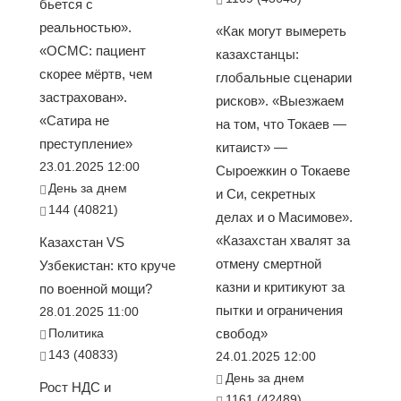
бьется с
реальностью».
«Как могут вымереть
«ОСМС: пациент
казахстанцы:
скорее мёртв, чем
глобальные сценарии
застрахован».
рисков». «Выезжаем
«Сатира не
на том, что Токаев —
преступление»
китаист» —
23.01.2025 12:00
Сыроежкин о Токаеве
День за днем
и Си, секретных
144 (40821)
делах и о Масимове».
«Казахстан хвалят за
Казахстан VS
отмену смертной
Узбекистан: кто круче
казни и критикуют за
по военной мощи?
пытки и ограничения
28.01.2025 11:00
Политика
свобод»
143 (40833)
24.01.2025 12:00
День за днем
Рост НДС и
1161 (42489)