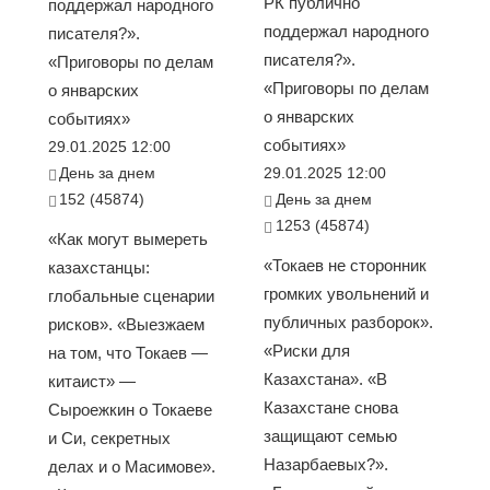
РК публично
поддержал народного
поддержал народного
писателя?».
писателя?».
«Приговоры по делам
«Приговоры по делам
о январских
о январских
событиях»
событиях»
29.01.2025 12:00
День за днем
29.01.2025 12:00
152 (45874)
День за днем
1253 (45874)
«Как могут вымереть
«Токаев не сторонник
казахстанцы:
громких увольнений и
глобальные сценарии
публичных разборок».
рисков». «Выезжаем
«Риски для
на том, что Токаев —
Казахстана». «В
китаист» —
Казахстане снова
Сыроежкин о Токаеве
защищают семью
и Си, секретных
Назарбаевых?».
делах и о Масимове».