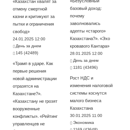
«Безусловный
«Казахстан хвалят за
базовый доход:
отмену смертной
почему
казни и критикуют за
заволновались
пытки и ограничения
адепты «старого»
свобод»
Казахстана?». «Эхо
24.01.2025 12:00
День за днем
кровавого Кантара»
145 (42489)
28.01.2025 12:00
День за днем
«Трамп в ударе. Как
1181 (43496)
первые решения
Рост НДС и
новой администрации
изменения налоговой
отразятся на
системы коснутся
Казахстане?».
малого бизнеса
«Казахстану не грозят
Казахстана
вооруженные
30.01.2025 11:00
конфликты». «Рейтинг
Экономика
управленцев не
1169 (43648)