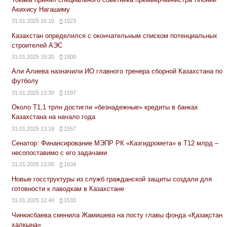
Акихису Нагашиму
31.01.2025 16:10
1523
Казахстан определился с окончательным списком потенциальных
строителей АЭС
31.01.2025 15:20
1800
Али Алиева назначили ИО главного тренера сборной Казахстана по
футболу
31.01.2025 13:30
1597
Около Т1,1 трлн достигли «безнадежные» кредиты в банках
Казахстана на начало года
31.01.2025 13:18
1557
Сенатор: Финансирование МЭПР РК «Казгидромета» в Т12 млрд –
несопоставимо с его задачами
31.01.2025 13:00
1634
Новые госструктуры из служб гражданской защиты создали для
готовности к паводкам в Казахстане
31.01.2025 12:40
1533
Чинкисбаева сменила Жамишева на посту главы фонда «Қазақстан
халқына»