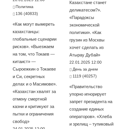
Казахстане станет
Политика
деликатесом?».
136 (40833)
«Парадоксы
«Как могут вымереть
экономической
казахстанцы:
политики». «Как
глобальные сценарии
грузин из Москвы
рисков». «Выезжаем
хочет сделать из
на том, что Токаев —
Атырау Дубай»
китаист» —
22.01.2025 12:00
Сыроежкин о Токаеве
День за днем
1119 (40257)
и Си, секретных
делах и о Масимове».
«Правительство
«Казахстан хвалят за
упорно игнорирует
отмену смертной
запрет президента на
казни и критикуют за
создание единых
пытки и ограничения
операторов». «Хлеба
свобод»
и зрелищ – тупиковый
24.01.2025 12:00