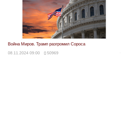
Война Миров. Трамп разгромил Сороса
Вой
08.11.2024 09:00
50969
08.