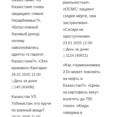
реальностью».
Казахстане снова
«ОСМС: пациент
защищают семью
скорее мёртв, чем
Назарбаевых?».
застрахован».
«Безусловный
«Сатира не
базовый доход:
преступление»
почему
23.01.2025 12:00
заволновались
День за днем
адепты «старого»
1124 (40821)
Казахстана?». «Эхо
«Как «трампономика
кровавого Кантара»
2.0» может повлиять
28.01.2025 12:00
на нефть и
День за днем
Казахстан?». «Цены
140 (43496)
на картофель могут
Казахстан VS
взлететь до 750
Узбекистан: кто круче
тенге». «Когда
по военной мощи?
говядина в
28.01.2025 11:00