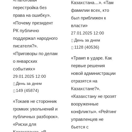
Казахстана…». «Там
перестройка без
фамилии всех, кто
права на ошибку».
был приближен к
«Почему президент
власти»
РК публично
27.01.2025 12:00
поддержал народного
День за днем
писателя?».
1128 (40536)
«Приговоры по делам
«Трамп в ударе. Как
о январских
первые решения
событиях»
новой администрации
29.01.2025 12:00
отразятся на
День за днем
Казахстане?».
149 (45874)
«Казахстану не грозят
«Токаев не сторонник
вооруженные
громких увольнений и
конфликты». «Рейтинг
публичных разборок».
управленцев не
«Риски для
бьется с
Казахстана». «В