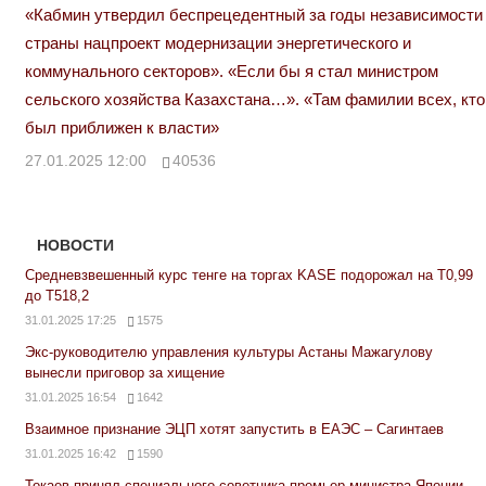
«Кабмин утвердил беспрецедентный за годы независимости
страны нацпроект модернизации энергетического и
коммунального секторов». «Если бы я стал министром
сельского хозяйства Казахстана…». «Там фамилии всех, кто
был приближен к власти»
27.01.2025 12:00
40536
НОВОСТИ
Средневзвешенный курс тенге на торгах KASE подорожал на Т0,99
до Т518,2
31.01.2025 17:25
1575
Экс-руководителю управления культуры Астаны Мажагулову
вынесли приговор за хищение
31.01.2025 16:54
1642
Взаимное признание ЭЦП хотят запустить в ЕАЭС – Сагинтаев
31.01.2025 16:42
1590
Токаев принял специального советника премьер-министра Японии