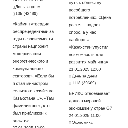
путь к обществу
День за днем
всеобщего
135 (42489)
потребления». «Цена
«Кабмин утвердил
растет – падает
беспрецедентный за
спрос, а у нас
годы независимости
наоборот».
страны нацпроект
«Казахстан упустил
модернизации
возможность для
энергетического и
развития майнинга»
коммунального
21.01.2025 12:00
секторов». «Если бы
День за днем
1118 (39669)
я стал министром
сельского хозяйства
БРИКС отвоёвывает
Казахстана…». «Там
долю в мировой
фамилии всех, кто
экономике у стран G7
был приближен к
24.01.2025 11:00
власти»
Экономика
27.01.2025 12:00