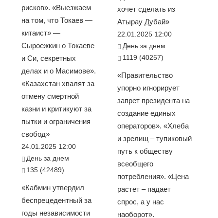
рисков». «Выезжаем
хочет сделать из
на том, что Токаев —
Атырау Дубай»
китаист» —
22.01.2025 12:00
Сыроежкин о Токаеве
День за днем
1119 (40257)
и Си, секретных
делах и о Масимове».
«Правительство
«Казахстан хвалят за
упорно игнорирует
отмену смертной
запрет президента на
казни и критикуют за
создание единых
пытки и ограничения
операторов». «Хлеба
свобод»
и зрелищ – тупиковый
24.01.2025 12:00
путь к обществу
День за днем
всеобщего
135 (42489)
потребления». «Цена
«Кабмин утвердил
растет – падает
беспрецедентный за
спрос, а у нас
годы независимости
наоборот».