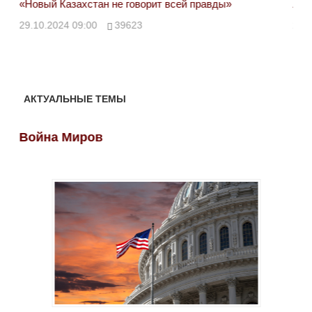
«Новый Казахстан не говорит всей правды»
Лон
ми
29.10.2024 09:00
39623
28.
АКТУАЛЬНЫЕ ТЕМЫ
Война Миров
Во