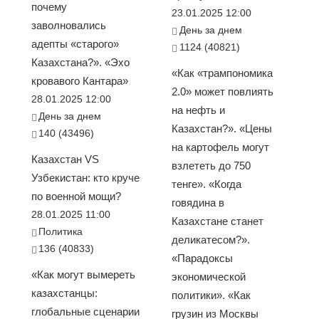
почему
23.01.2025 12:00
заволновались
День за днем
адепты «старого»
1124 (40821)
Казахстана?». «Эхо
«Как «трампономика
кровавого Кантара»
2.0» может повлиять
28.01.2025 12:00
на нефть и
День за днем
Казахстан?». «Цены
140 (43496)
на картофель могут
Казахстан VS
взлететь до 750
Узбекистан: кто круче
тенге». «Когда
по военной мощи?
говядина в
28.01.2025 11:00
Казахстане станет
Политика
деликатесом?».
136 (40833)
«Парадоксы
«Как могут вымереть
экономической
казахстанцы:
политики». «Как
глобальные сценарии
грузин из Москвы