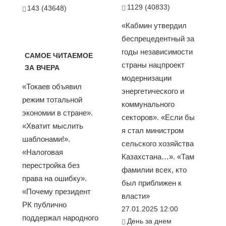
1129 (40833)
143 (43648)
«Кабмин утвердил
беспрецедентный за
годы независимости
САМОЕ ЧИТАЕМОЕ
страны нацпроект
ЗА ВЧЕРА
модернизации
«Токаев объявил
энергетического и
режим тотальной
коммунального
экономии в стране».
секторов». «Если бы
«Хватит мыслить
я стал министром
шаблонами!».
сельского хозяйства
«Налоговая
Казахстана…». «Там
перестройка без
фамилии всех, кто
права на ошибку».
был приближен к
«Почему президент
власти»
РК публично
27.01.2025 12:00
поддержал народного
День за днем