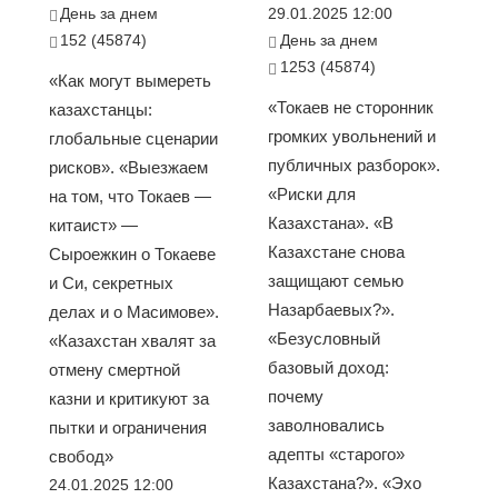
День за днем
29.01.2025 12:00
152 (45874)
День за днем
1253 (45874)
«Как могут вымереть
«Токаев не сторонник
казахстанцы:
громких увольнений и
глобальные сценарии
публичных разборок».
рисков». «Выезжаем
«Риски для
на том, что Токаев —
Казахстана». «В
китаист» —
Казахстане снова
Сыроежкин о Токаеве
защищают семью
и Си, секретных
Назарбаевых?».
делах и о Масимове».
«Безусловный
«Казахстан хвалят за
базовый доход:
отмену смертной
почему
казни и критикуют за
заволновались
пытки и ограничения
адепты «старого»
свобод»
Казахстана?». «Эхо
24.01.2025 12:00