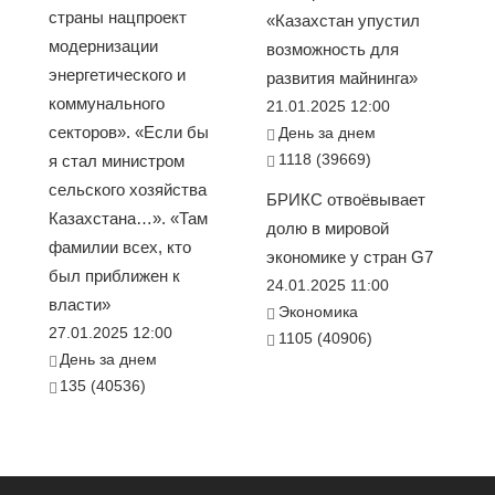
страны нацпроект
«Казахстан упустил
модернизации
возможность для
энергетического и
развития майнинга»
коммунального
21.01.2025 12:00
секторов». «Если бы
День за днем
1118 (39669)
я стал министром
сельского хозяйства
БРИКС отвоёвывает
Казахстана…». «Там
долю в мировой
фамилии всех, кто
экономике у стран G7
был приближен к
24.01.2025 11:00
власти»
Экономика
27.01.2025 12:00
1105 (40906)
День за днем
135 (40536)