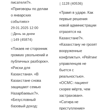
писателя?».
1128 (40536)
«Приговоры по делам
«Трамп в ударе. Как
о январских
первые решения
событиях»
новой администрации
29.01.2025 12:00
отразятся на
День за днем
Казахстане?».
149 (45874)
«Казахстану не грозят
«Токаев не сторонник
вооруженные
громких увольнений и
конфликты». «Рейтинг
публичных разборок».
управленцев не
«Риски для
бьется с
Казахстана». «В
реальностью».
Казахстане снова
«ОСМС: пациент
защищают семью
скорее мёртв, чем
Назарбаевых?».
застрахован».
«Безусловный
«Сатира не
базовый доход:
преступление»