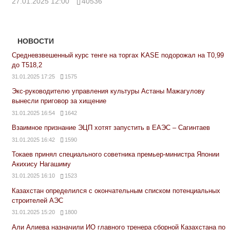
27.01.2025 12:00
40536
НОВОСТИ
Средневзвешенный курс тенге на торгах KASE подорожал на Т0,99
до Т518,2
31.01.2025 17:25
1575
Экс-руководителю управления культуры Астаны Мажагулову
вынесли приговор за хищение
31.01.2025 16:54
1642
Взаимное признание ЭЦП хотят запустить в ЕАЭС – Сагинтаев
31.01.2025 16:42
1590
Токаев принял специального советника премьер-министра Японии
Акихису Нагашиму
31.01.2025 16:10
1523
Казахстан определился с окончательным списком потенциальных
строителей АЭС
31.01.2025 15:20
1800
Али Алиева назначили ИО главного тренера сборной Казахстана по