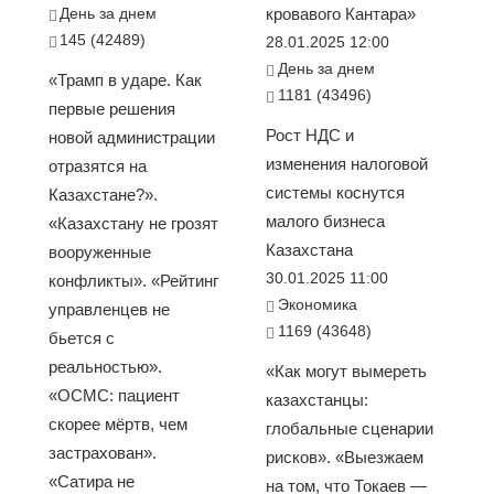
День за днем
кровавого Кантара»
145 (42489)
28.01.2025 12:00
День за днем
«Трамп в ударе. Как
1181 (43496)
первые решения
Рост НДС и
новой администрации
изменения налоговой
отразятся на
системы коснутся
Казахстане?».
малого бизнеса
«Казахстану не грозят
Казахстана
вооруженные
30.01.2025 11:00
конфликты». «Рейтинг
Экономика
управленцев не
1169 (43648)
бьется с
реальностью».
«Как могут вымереть
«ОСМС: пациент
казахстанцы:
скорее мёртв, чем
глобальные сценарии
застрахован».
рисков». «Выезжаем
«Сатира не
на том, что Токаев —