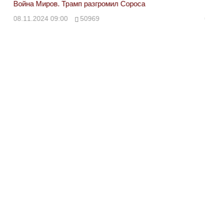
Война Миров. Трамп разгромил Сороса
Вой
08.11.2024 09:00
50969
08.