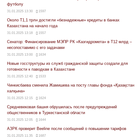
футболу
31.01.2025 13:30
1597
Около Т1,1 трлн достигли «безнадежные» кредиты в банках
Казахстана на начало года
31.01.2025 13:18
1557
Сенатор: Финансирование МЭПР РК «Казгидромета» в Т12 млрд –
несопоставимо с его задачами
31.01.2025 13:00
1634
Новые госструктуры из служб гражданской защиты создали для
готовности к паводкам в Казахстане
31.01.2025 12:40
1533
Чинкисбаева сменила Жамишева на посту главы фонда «Қазақстан
халқына»
31.01.2025 12:15
1624
Средневековая башня обрушилась после предупреждений
общественников в Туркестанской области
31.01.2025 12:05
1644
АЗРК проверит Beeline после сообщений о повышении тарифов
31.01.2025 11:35
1687