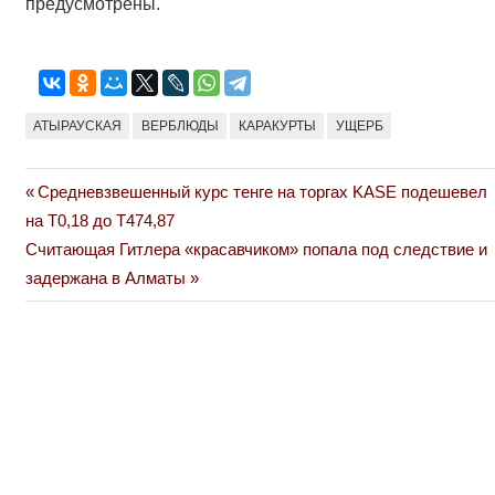
предусмотрены.
АТЫРАУСКАЯ
ВЕРБЛЮДЫ
КАРАКУРТЫ
УЩЕРБ
Previous
Средневзвешенный курс тенге на торгах KASE подешевел
Навигация
Post:
на Т0,18 до Т474,87
по
Next
Считающая Гитлера «красавчиком» попала под следствие и
Post:
задержана в Алматы
записям