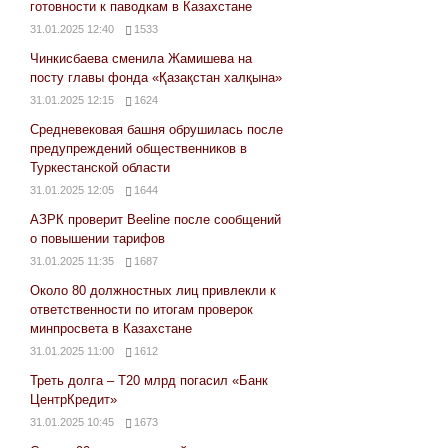
готовности к паводкам в Казахстане
31.01.2025 12:40
1533
Чинкисбаева сменила Жамишева на
посту главы фонда «Қазақстан халқына»
31.01.2025 12:15
1624
Средневековая башня обрушилась после
предупреждений общественников в
Туркестанской области
31.01.2025 12:05
1644
АЗРК проверит Beeline после сообщений
о повышении тарифов
31.01.2025 11:35
1687
Около 80 должностных лиц привлекли к
ответственности по итогам проверок
минпросвета в Казахстане
31.01.2025 11:00
1612
Треть долга – Т20 млрд погасил «Банк
ЦентрКредит»
31.01.2025 10:45
1673