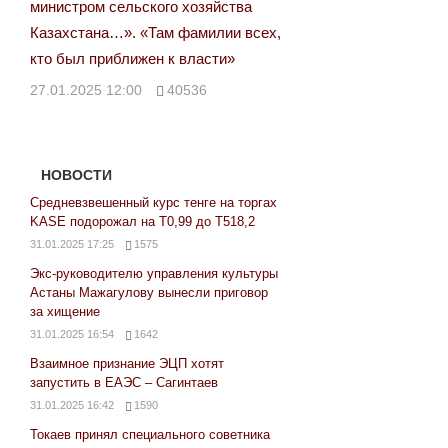
министром сельского хозяйства
Казахстана…». «Там фамилии всех,
кто был приближен к власти»
27.01.2025 12:00
40536
НОВОСТИ
Средневзвешенный курс тенге на торгах
KASE подорожал на Т0,99 до Т518,2
31.01.2025 17:25
1575
Экс-руководителю управления культуры
Астаны Мажагулову вынесли приговор
за хищение
31.01.2025 16:54
1642
Взаимное признание ЭЦП хотят
запустить в ЕАЭС – Сагинтаев
31.01.2025 16:42
1590
Токаев принял специального советника