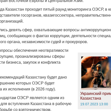
тран Восточной Европы и Центральной Азии.
ода Казахстан проходит пятый раунд мониторинга ОЭСР, в 
дставители госорганов, квазигоссектора, неправительствен
организаций.
лись девять сфер, охватывающие вопросы антикоррупцион
Война Мир
лиц, сообщающих о фактах коррупции, деятельности специ
ого органа, независимости судей и прокуроров.
опросы обеспечения неотвратимости
ррупцию, проанализированы сферы
ти бизнеса, закупок и конфликта
екомендаций Казахстану будет дано
вершению которых ОЭСР будет
Война Миров.
 их исполнения (в 2026 году).
Украинский при
Сороса
андартам ОЭСР является одним из
Казахстана
08.11.2024 09:
 для вступления Казахстана в рабочую
19.07.2023 13:00
борьбе со взяточничеством,