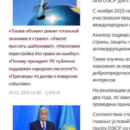
сети ОЭСР для с
С ноября 2023 г
участвовали пре
международных 
«Токаев объявил режим тотальной
Анализу подверг
экономии в стране». «Хватит
страны, защиты 
мыслить шаблонами!». «Налоговая
антикоррупционн
перестройка без права на ошибку».
Также изучены в
«Почему президент РК публично
наказания за ко
поддержал народного писателя?».
добропорядочнос
«Приговоры по делам о январских
интересов.
событиях»
На реализацию р
29.01.2025 12:00
45874
два года, по за
проведена оценка
Соответствие ст
главных условий
группу ОЭСР по 