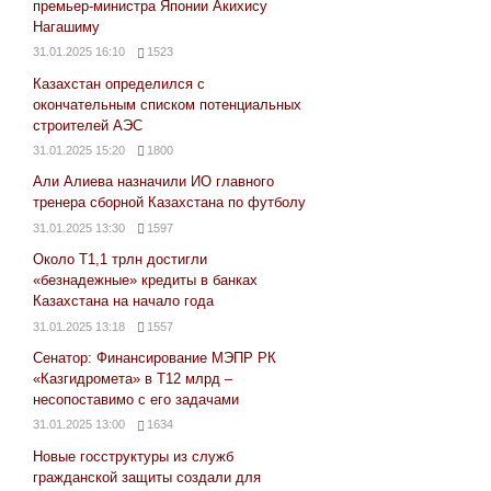
премьер-министра Японии Акихису
Нагашиму
31.01.2025 16:10
1523
Казахстан определился с
окончательным списком потенциальных
строителей АЭС
31.01.2025 15:20
1800
Али Алиева назначили ИО главного
тренера сборной Казахстана по футболу
31.01.2025 13:30
1597
Около Т1,1 трлн достигли
«безнадежные» кредиты в банках
Казахстана на начало года
31.01.2025 13:18
1557
Сенатор: Финансирование МЭПР РК
«Казгидромета» в Т12 млрд –
несопоставимо с его задачами
31.01.2025 13:00
1634
Новые госструктуры из служб
гражданской защиты создали для