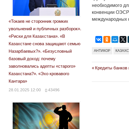
необходимого дл
конвенции ОЭСР 
международных к
«Токаев не сторонник громких
увольнений и публичных разборок».
«Риски для Казахстана». «В
Казахстане снова защищают семью
Назарбаевых?». «Безусловный
АНТИКОР
КАЗАХ
базовый доход: почему
заволновались адепты «старого»
Previous
Кредиты банков 
Навигация
Казахстана?». «Эхо кровавого
Post:
по
Кантара»
28.01.2025 12:00
43496
записям