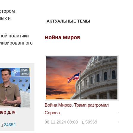
котором
ных и
АКТУАЛЬНЫЕ ТЕМЫ
ной политики
ов
Война Миров
Войн
ализированного
 Трамп разгромил
Война Миров. Трамп разгромил
Война 
мер для
Сороса
Сорос
00
50969
08.11.2024 09:00
50969
08.11.
24652