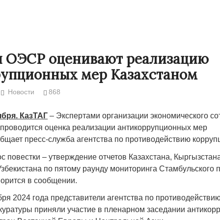
ы ОЭСР оценивают реализацию
упционных мер Казахстаном
Новости
868
ября. КазТАГ
– Экспертами организации экономического со
проводится оценка реализации антикоррупционных мер
общает пресс-служба агентства по противодействию корруп
Народ выбрал свет
Странная заб
с повестки – утверждение отчетов Казахстана, Кыргызстана
Дарига не ждё
Узбекистана по пятому раунду мониторинга Стамбульского 
17.10.2024 17:00
29972
ворится в сообщении.
Авиакомпании
мошенниками
бря 2024 года представители агентства по противодействи
30.10.2024 14:
куратуры приняли участие в пленарном заседании антикор