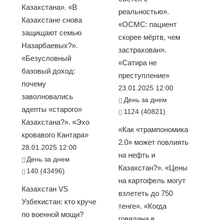
Казахстана». «В
реальностью».
Казахстане снова
«ОСМС: пациент
защищают семью
скорее мёртв, чем
Назарбаевых?».
застрахован».
«Безусловный
«Сатира не
базовый доход:
преступление»
почему
23.01.2025 12:00
заволновались
День за днем
адепты «старого»
1124 (40821)
Казахстана?». «Эхо
«Как «трампономика
кровавого Кантара»
2.0» может повлиять
28.01.2025 12:00
на нефть и
День за днем
Казахстан?». «Цены
140 (43496)
на картофель могут
Казахстан VS
взлететь до 750
Узбекистан: кто круче
тенге». «Когда
по военной мощи?
говядина в