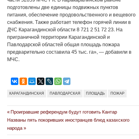
подготовлены две единицы подвижных пунктов
питания, обеспечение продовольственного и вещевого
снабжения. Также работает телефон горячей линии в
ДЧС Карагандинской области 8 721 2 51 72 23. На
приграничной территории Карагандинской и
Павлодарской областей общая площадь пожара
предварительно составила 45 тыс. га», — добавили в
МЧС.
КАРАГАНДИНСКАЯ
ПАВЛОДАРСКАЯ
ПЛОЩАДЬ
ПОЖАР
Previous
Проигравшие референдум будут готовить Кантар
Навигация
Next
Post:
Названы пять покоривших иностранцев блюд казахского
по
Post:
народа
записям