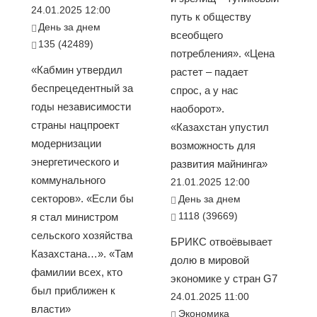
24.01.2025 12:00
путь к обществу
День за днем
всеобщего
135 (42489)
потребления». «Цена
«Кабмин утвердил
растет – падает
беспрецедентный за
спрос, а у нас
годы независимости
наоборот».
страны нацпроект
«Казахстан упустил
модернизации
возможность для
энергетического и
развития майнинга»
коммунального
21.01.2025 12:00
секторов». «Если бы
День за днем
1118 (39669)
я стал министром
сельского хозяйства
БРИКС отвоёвывает
Казахстана…». «Там
долю в мировой
фамилии всех, кто
экономике у стран G7
был приближен к
24.01.2025 11:00
власти»
Экономика