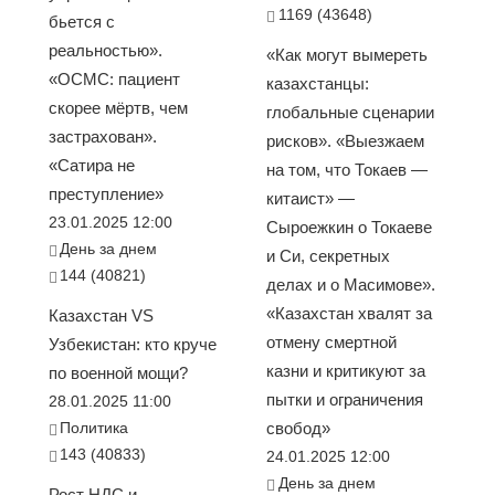
1169 (43648)
бьется с
реальностью».
«Как могут вымереть
«ОСМС: пациент
казахстанцы:
скорее мёртв, чем
глобальные сценарии
застрахован».
рисков». «Выезжаем
«Сатира не
на том, что Токаев —
преступление»
китаист» —
23.01.2025 12:00
Сыроежкин о Токаеве
День за днем
и Си, секретных
144 (40821)
делах и о Масимове».
«Казахстан хвалят за
Казахстан VS
отмену смертной
Узбекистан: кто круче
казни и критикуют за
по военной мощи?
пытки и ограничения
28.01.2025 11:00
Политика
свобод»
143 (40833)
24.01.2025 12:00
День за днем
Рост НДС и