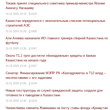
Токаев принял специального советника премьер-министра Японии
Акихису Нагашиму
31.01.2025 16:10
1523
Казахстан определился с окончательным списком потенциальных
строителей АЭС
31.01.2025 15:20
1800
Али Алиева назначили ИО главного тренера сборной Казахстана по
футболу
31.01.2025 13:30
1597
Около Т1,1 трлн достигли «безнадежные» кредиты в банках
Казахстана на начало года
31.01.2025 13:18
1557
Сенатор: Финансирование МЭПР РК «Казгидромета» в Т12 млрд –
несопоставимо с его задачами
31.01.2025 13:00
1634
Новые госструктуры из служб гражданской защиты создали для
готовности к паводкам в Казахстане
31.01.2025 12:40
1533
Чинкисбаева сменила Жамишева на посту главы фонда «Қазақстан