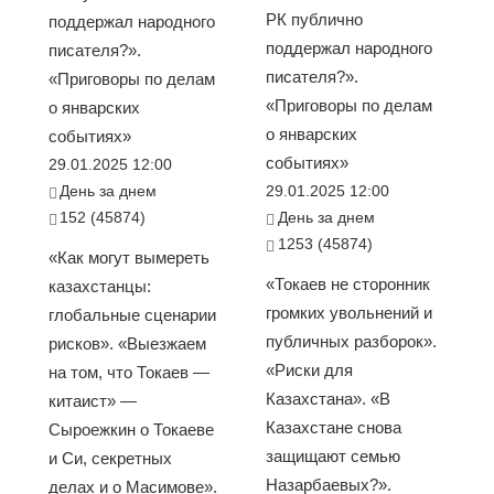
РК публично
поддержал народного
поддержал народного
писателя?».
писателя?».
«Приговоры по делам
«Приговоры по делам
о январских
о январских
событиях»
событиях»
29.01.2025 12:00
День за днем
29.01.2025 12:00
152 (45874)
День за днем
1253 (45874)
«Как могут вымереть
«Токаев не сторонник
казахстанцы:
громких увольнений и
глобальные сценарии
публичных разборок».
рисков». «Выезжаем
«Риски для
на том, что Токаев —
Казахстана». «В
китаист» —
Казахстане снова
Сыроежкин о Токаеве
защищают семью
и Си, секретных
Назарбаевых?».
делах и о Масимове».