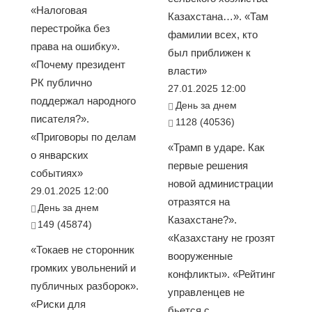
«Налоговая
Казахстана…». «Там
перестройка без
фамилии всех, кто
права на ошибку».
был приближен к
«Почему президент
власти»
РК публично
27.01.2025 12:00
поддержал народного
День за днем
писателя?».
1128 (40536)
«Приговоры по делам
«Трамп в ударе. Как
о январских
первые решения
событиях»
новой администрации
29.01.2025 12:00
отразятся на
День за днем
Казахстане?».
149 (45874)
«Казахстану не грозят
«Токаев не сторонник
вооруженные
громких увольнений и
конфликты». «Рейтинг
публичных разборок».
управленцев не
«Риски для
бьется с