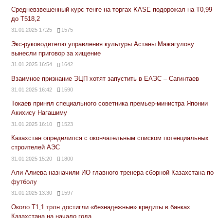
Средневзвешенный курс тенге на торгах KASE подорожал на Т0,99
до Т518,2
31.01.2025 17:25
1575
Экс-руководителю управления культуры Астаны Мажагулову
вынесли приговор за хищение
31.01.2025 16:54
1642
Взаимное признание ЭЦП хотят запустить в ЕАЭС – Сагинтаев
31.01.2025 16:42
1590
Токаев принял специального советника премьер-министра Японии
Акихису Нагашиму
31.01.2025 16:10
1523
Казахстан определился с окончательным списком потенциальных
строителей АЭС
31.01.2025 15:20
1800
Али Алиева назначили ИО главного тренера сборной Казахстана по
футболу
31.01.2025 13:30
1597
Около Т1,1 трлн достигли «безнадежные» кредиты в банках
Казахстана на начало года