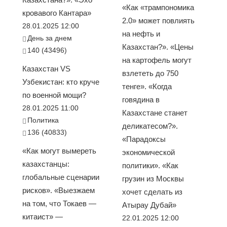
«Как «трампономика
кровавого Кантара»
2.0» может повлиять
28.01.2025 12:00
на нефть и
День за днем
Казахстан?». «Цены
140 (43496)
на картофель могут
Казахстан VS
взлететь до 750
Узбекистан: кто круче
тенге». «Когда
по военной мощи?
говядина в
28.01.2025 11:00
Казахстане станет
Политика
деликатесом?».
136 (40833)
«Парадоксы
«Как могут вымереть
экономической
казахстанцы:
политики». «Как
глобальные сценарии
грузин из Москвы
рисков». «Выезжаем
хочет сделать из
на том, что Токаев —
Атырау Дубай»
китаист» —
22.01.2025 12:00