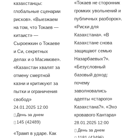
«Токаев не сторонник
казахстанцы:
громких увольнений и
глобальные сценарии
публичных разборок».
рисков». «Выезжаем
«Риски для
на том, что Токаев —
Казахстана». «В
китаист» —
Казахстане снова
Сыроежкин о Токаеве
защищают семью
и Си, секретных
Назарбаевых?».
делах и о Масимове».
«Безусловный
«Казахстан хвалят за
базовый доход:
отмену смертной
почему
казни и критикуют за
заволновались
пытки и ограничения
адепты «старого»
свобод»
Казахстана?». «Эхо
24.01.2025 12:00
День за днем
кровавого Кантара»
145 (42489)
28.01.2025 12:00
День за днем
«Трамп в ударе. Как
1181 (43496)