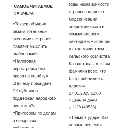
годы независимости
САМОЕ ЧИТАЕМОЕ
страны нацпроект
ЗА ВЧЕРА
модернизации
«Токаев объявил
энергетического и
режим тотальной
коммунального
экономии в стране».
секторов». «Если бы
«Хватит мыслить
я стал министром
шаблонами!».
сельского хозяйства
«Налоговая
Казахстана…». «Там
перестройка без
фамилии всех, кто
права на ошибку».
был приближен к
«Почему президент
власти»
РК публично
27.01.2025 12:00
поддержал народного
День за днем
писателя?».
1128 (40536)
«Приговоры по делам
«Трамп в ударе. Как
о январских
первые решения
событиях»