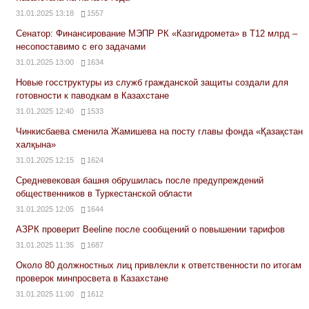
31.01.2025 13:18
1557
Сенатор: Финансирование МЭПР РК «Казгидромета» в Т12 млрд –
несопоставимо с его задачами
31.01.2025 13:00
1634
Новые госструктуры из служб гражданской защиты создали для
готовности к паводкам в Казахстане
31.01.2025 12:40
1533
Чинкисбаева сменила Жамишева на посту главы фонда «Қазақстан
халқына»
31.01.2025 12:15
1624
Средневековая башня обрушилась после предупреждений
общественников в Туркестанской области
31.01.2025 12:05
1644
АЗРК проверит Beeline после сообщений о повышении тарифов
31.01.2025 11:35
1687
Около 80 должностных лиц привлекли к ответственности по итогам
проверок минпросвета в Казахстане
31.01.2025 11:00
1612