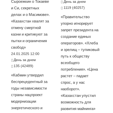
Сыроежкин о Токаеве
День за днем
1119 (40257)
и Си, секретных
делах и о Масимове».
«Правительство
«Казахстан хвалят за
упорно игнорирует
отмену смертной
запрет президента на
казни и критикуют за
создание единых
пытки и ограничения
операторов». «Хлеба
свобод»
и зрелищ – тупиковый
24.01.2025 12:00
путь к обществу
День за днем
всеобщего
135 (42489)
потребления». «Цена
«Кабмин утвердил
растет – падает
беспрецедентный за
спрос, а у нас
годы независимости
наоборот».
страны нацпроект
«Казахстан упустил
модернизации
возможность для
энергетического и
развития майнинга»