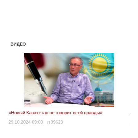
ВИДЕО
«Новый Казахстан не говорит всей правды»
Лон
ми
29.10.2024 09:00
39623
28.