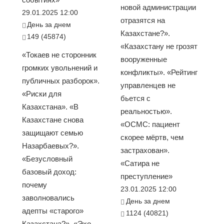
новой администрации
29.01.2025 12:00
отразятся на
День за днем
Казахстане?».
149 (45874)
«Казахстану не грозят
«Токаев не сторонник
вооруженные
громких увольнений и
конфликты». «Рейтинг
публичных разборок».
управленцев не
«Риски для
бьется с
Казахстана». «В
реальностью».
Казахстане снова
«ОСМС: пациент
защищают семью
скорее мёртв, чем
Назарбаевых?».
застрахован».
«Безусловный
«Сатира не
базовый доход:
преступление»
почему
23.01.2025 12:00
заволновались
День за днем
адепты «старого»
1124 (40821)
Казахстана?». «Эхо